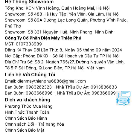
Hệ Thống Showroom
Tổng Kho: KCN Vĩnh Hoàng, Quận Hoàng Mai, Hà Nội
Showroom: Số 488 Hà Huy Tập, Yên Viên, Gia Lâm, Hà Nội
Showroom: Số 89A Đường Lạc Long Quân, Phường Vĩnh Phúc,
Phú Thọ
Showroom: Số 331 Nguyễn Huệ, Ninh Phong, Ninh Bình
Công Ty Cổ Phần Điện Máy Thiên Phú
MST: 0107333989
Đăng Ký Thay Đổi Lần Thứ: 8, Ngày 05 tháng 09 năm 2024
Nơi Cấp: Phòng DKKD - Sở Kế Hoạch và Đầu Tư TP Hà Nội
Địa Chỉ Trụ Sở: Số 2, Ngách 765/27, Đường Nguyễn Văn Linh,
Tổ 5 P.Sài Đồng, Q.Long Biên, TP.Hà Nội, Việt Nam
Liên hệ Với Chúng Tôi
Email:
dienmaythienphu6886@gmail.com
Bán Buôn:
0983262323
- Nhà Thầu Dự Án:
0913836633
Bán Buôn:
0983666996
- Nhà Thầu Dự Án:
0983666996
Dịch vụ khách hàng
Phương Thức Mua Hàng
Hình Thức Thanh Toán
Chính Sách Bảo Hành
Chính sách Đổi – Trả hàng hóa
Chính Sách Bảo Mật