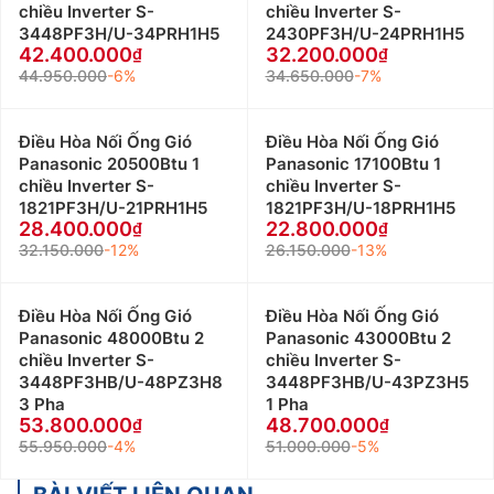
chiều Inverter S-
chiều Inverter S-
3448PF3H/U-34PRH1H5
2430PF3H/U-24PRH1H5
42.400.000
32.200.000
44.950.000
-6%
34.650.000
-7%
Điều Hòa Nối Ống Gió
Điều Hòa Nối Ống Gió
Panasonic 20500Btu 1
Panasonic 17100Btu 1
chiều Inverter S-
chiều Inverter S-
1821PF3H/U-21PRH1H5
1821PF3H/U-18PRH1H5
28.400.000
22.800.000
32.150.000
-12%
26.150.000
-13%
Điều Hòa Nối Ống Gió
Điều Hòa Nối Ống Gió
Panasonic 48000Btu 2
Panasonic 43000Btu 2
chiều Inverter S-
chiều Inverter S-
3448PF3HB/U-48PZ3H8
3448PF3HB/U-43PZ3H5
3 Pha
1 Pha
53.800.000
48.700.000
55.950.000
-4%
51.000.000
-5%