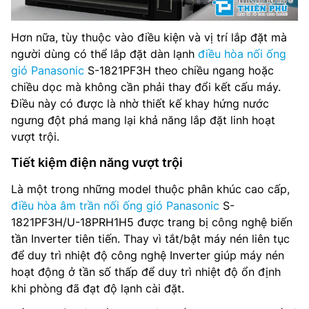
Hơn nữa, tùy thuộc vào điều kiện và vị trí lắp đặt mà
người dùng có thể lắp đặt dàn lạnh
điều hòa nối ống
gió Panasonic
S-1821PF3H theo chiều ngang hoặc
chiều dọc mà không cần phải thay đổi kết cấu máy.
Điều này có được là nhờ thiết kế khay hứng nước
ngưng đột phá mang lại khả năng lắp đặt linh hoạt
vượt trội.
Tiết kiệm điện năng vượt trội
Là một trong những model thuộc phân khúc cao cấp,
điều hòa âm trần nối ống gió Panasonic
S-
1821PF3H/U-18PRH1H5 được trang bị công nghệ biến
tần Inverter tiên tiến. Thay vì tắt/bật máy nén liên tục
để duy trì nhiệt độ công nghệ Inverter giúp máy nén
hoạt động ở tần số thấp để duy trì nhiệt độ ổn định
khi phòng đã đạt độ lạnh cài đặt.