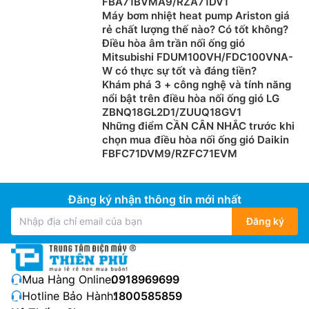
FBA71BVMA9/RZA71DV1
Máy bơm nhiệt heat pump Ariston giá
rẻ chất lượng thế nào? Có tốt không?
Điều hòa âm trần nối ống gió
Mitsubishi FDUM100VH/FDC100VNA-
W có thực sự tốt và đáng tiền?
Khám phá 3 + công nghệ và tính năng
nổi bật trên điều hòa nối ống gió LG
ZBNQ18GL2D1/ZUUQ18GV1
Những điểm CẦN CÂN NHẮC trước khi
chọn mua điều hòa nối ống gió Daikin
FBFC71DVM9/RZFC71EVM
Đăng ký nhận thông tin mới nhất
Đăng ký
Mua Hàng Online:
0918969699
Hotline Bảo Hành:
1800585859