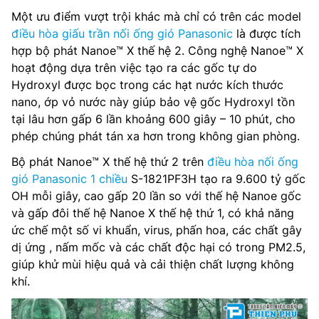
Một ưu điểm vượt trội khác mà chỉ có trên các model
điều hòa giấu trần nối ống gió Panasonic
là được tích
hợp bộ phát Nanoe™ X thế hệ 2. Công nghệ Nanoe™ X
hoạt động dựa trên việc tạo ra các gốc tự do
Hydroxyl được bọc trong các hạt nước kích thước
nano, ớp vỏ nước này giúp bảo vệ gốc Hydroxyl tồn
tại lâu hơn gấp 6 lần khoảng 600 giây – 10 phút, cho
phép chúng phát tán xa hơn trong không gian phòng.
Bộ phát Nanoe™ X thế hệ thứ 2 trên
điều hòa nối ống
gió Panasonic 1 chiều
S-1821PF3H tạo ra 9.600 tỷ gốc
OH mỗi giây, cao gấp 20 lần so với thế hệ Nanoe gốc
và gấp đôi thế hệ Nanoe X thế hệ thứ 1, có khả năng
ức chế một số vi khuẩn, virus, phấn hoa, các chất gây
dị ứng , nấm mốc và các chất độc hại có trong PM2.5,
giúp khử mùi hiệu quả và cải thiện chất lượng không
khí.