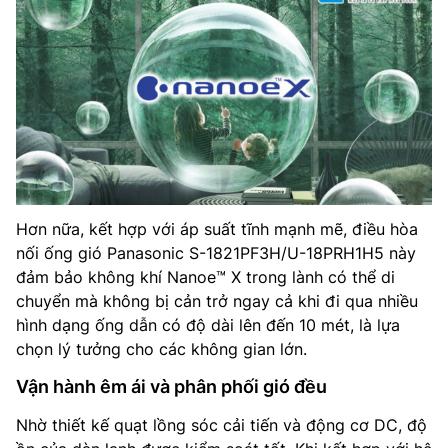
Hơn nữa, kết hợp với áp suất tĩnh mạnh mẽ, điều hòa
nối ống gió Panasonic S-1821PF3H/U-18PRH1H5 này
đảm bảo không khí Nanoe™ X trong lành có thể di
chuyển mà không bị cản trở ngay cả khi đi qua nhiều
hình dạng ống dẫn có độ dài lên đến 10 mét, là lựa
chọn lý tưởng cho các không gian lớn.
Vận hành êm ái và phân phối gió đều
Nhờ thiết kế quạt lồng sóc cải tiến và động cơ DC, độ