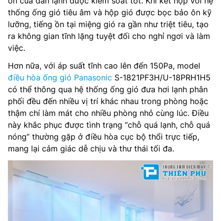
ồn của dàn lạnh được kiểm soát tốt. Khi kết hợp với hệ
thống ống gió tiêu âm và hộp gió được bọc bảo ôn kỹ
lưỡng, tiếng ồn tại miệng gió ra gần như triệt tiêu, tạo
ra không gian tĩnh lặng tuyệt đối cho nghỉ ngơi và làm
việc.
Hơn nữa, với áp suất tĩnh cao lên đến 150Pa, model
điều hòa ống gió Panasonic
S-1821PF3H/U-18PRH1H5
có thể thông qua hệ thống ống gió đưa hơi lạnh phân
phối đều đến nhiều vị trí khác nhau trong phòng hoặc
thậm chí làm mát cho nhiều phòng nhỏ cùng lúc. Điều
này khắc phục được tình trạng “chỗ quá lạnh, chỗ quá
nóng” thường gặp ở điều hòa cục bộ thổi trực tiếp,
mang lại cảm giác dễ chịu và thư thái tối đa.