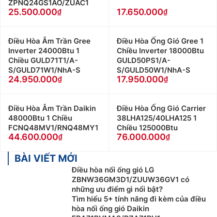
ZPNQ24GS1AO/ZUAC1
25.500.000
17.650.000
Điều Hòa Âm Trần Gree
Điều Hòa Ống Gió Gree 1
Inverter 24000Btu 1
Chiều Inverter 18000Btu
Chiều GULD71T1/A-
GULD50PS1/A-
S/GULD71W1/NhA-S
S/GULD50W1/NhA-S
24.950.000
17.950.000
Điều Hòa Âm Trần Daikin
Điều Hòa Ống Gió Carrier
48000Btu 1 Chiều
38LHA125/40LHA125 1
FCNQ48MV1/RNQ48MY1
Chiều 125000Btu
44.600.000
76.000.000
BÀI VIẾT MỚI
Điều hòa nối ống gió LG
ZBNW36GM3D1/ZUUW36GV1 có
những ưu điểm gì nổi bật?
Tìm hiểu 5+ tính năng đi kèm của điều
hòa nối ống gió Daikin