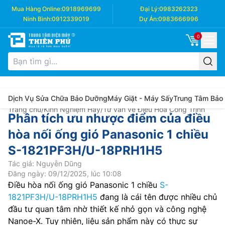
Mua Hàng Online:
0918969699
Đại Lý:
0983262323
Ninh Bình:
0912339019
Dự Án:
0983666996
0
Dịch Vụ Sửa Chữa Bảo Dưỡng
Máy Giặt - Máy Sấy
Trung Tâm Bảo
Trang chủ
/
Kinh Nghiệm Hay
/
Tư vấn về Điều Hòa Công Trình
Phân tích ưu nhược điểm của điều
hòa nối ống gió Panasonic 1 chiều
S-1821PF3H/U-18PRH1H5
Tác giả: Nguyễn Dũng
Đăng ngày: 09/12/2025, lúc 10:08
Điều hòa nối ống gió Panasonic 1 chiều
S-
1821PF3H/U-18PRH1H5
đang là cái tên được nhiều chủ
đầu tư quan tâm nhờ thiết kế nhỏ gọn và công nghệ
Nanoe-X. Tuy nhiên, liệu sản phẩm này có thực sự