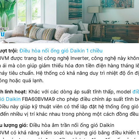
ợt trội:
Điều hòa nối ống gió Daikin 1 chiều
 được trang bị công nghệ Inverter, công nghệ này khôn
ái mà còn giúp giảm thiểu hóa đơn tiền điện hàng tháng l
y tiêu chuẩn. Hệ thống có khả năng duy trì nhiệt độ ổn đị
nóng hoặc quá lạnh.
h linh hoạt:
Khác với các dòng áp suất tĩnh thấp, model
đi
ió Daikin
FBA60BVMA9 cho phép điều chỉnh áp suất tĩnh b
Điều này giúp kỹ thuật viên có thể lắp đặt hệ thống ống gió
 đến nhiều vị trí khác nhau trong phòng một cách đồng đều
u lượng gió:
Điều hòa âm trần nối ống gió Daikin
 có khả năng kiểm soát lưu lượng gió bằng điều khiển t