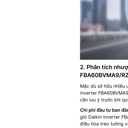
2. Phân tích nhượ
FBA60BVMA9/R
Mặc dù sở hữu nhiều ư
inverter FBA60BVMA9
cần lưu ý trước khi q
Chi phí đầu tư ban đầ
gió Daikin inverter
điều hòa treo tường v