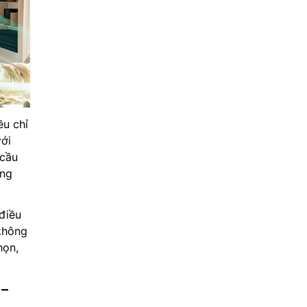
u chỉ
với
 cầu
ăng
điều
không
họn,
 –