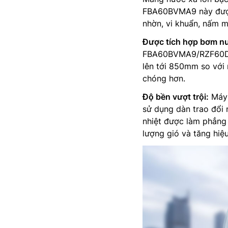
FBA60BVMA9 này được 
nhờn, vi khuẩn, nấm m
Được tích hợp bơm nư
FBA60BVMA9/RZF60DVM
lên tới 850mm so với m
chóng hơn.
Độ bền vượt trội:
Má
sử dụng dàn trao đổi
nhiệt được làm phẳng v
lượng gió và tăng hiệu