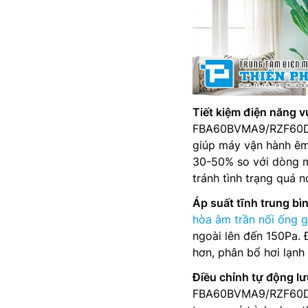
Tiết kiệm điện năng vư
FBA60BVMA9/RZF60DVM
giúp máy vận hành êm 
30-50% so với dòng má
tránh tình trạng quá 
Áp suất tĩnh trung bìn
hòa âm trần nối ống g
ngoài lên đến 150Pa. 
hơn, phân bổ hơi lạnh
Điều chỉnh tự động lư
FBA60BVMA9/RZF60DVM