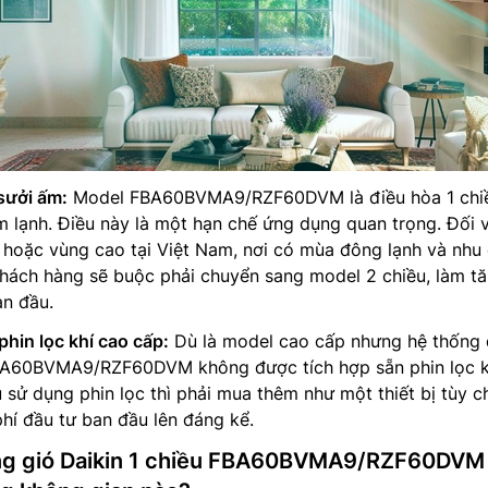
sưởi ấm:
Model FBA60BVMA9/RZF60DVM là điều hòa 1 chiề
 lạnh. Điều này là một hạn chế ứng dụng quan trọng. Đối 
 hoặc vùng cao tại Việt Nam, nơi có mùa đông lạnh và nhu
 khách hàng sẽ buộc phải chuyển sang model 2 chiều, làm t
an đầu.
hin lọc khí cao cấp:
Dù là model cao cấp nhưng hệ thống 
FBA60BVMA9/RZF60DVM không được tích hợp sẵn phin lọc 
 sử dụng phin lọc thì phải mua thêm như một thiết bị tùy c
phí đầu tư ban đầu lên đáng kể.
ống gió Daikin 1 chiều FBA60BVMA9/RZF60DVM