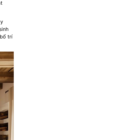
ặt
ay
sinh
ố trí