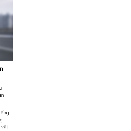
in
u
ạn
 ống
ng
 vật