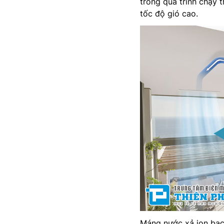
trong quá trình chạy 
tốc độ gió cao.
Máng nước xả ion bạc: