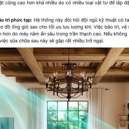
ặt cũng cao hơn khá nhiều do có nhiều loại vật tư để lắp đ
ảo trì phức tạp:
Hệ thống này đòi hỏi đội ngũ kỹ thuật có t
ơ đồ ống gió sao cho tối ưu lưu lượng khí. Việc bảo trì, vệ 
 hơn do máy nằm ẩn sâu trong trần thạch cao. Nếu không b
việc sửa chữa sau này sẽ gặp rất nhiều trở ngại.