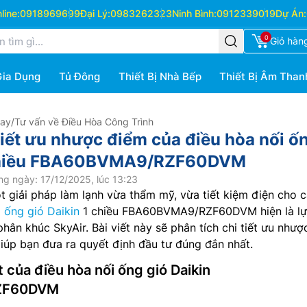
ine:
0918969699
Đại Lý:
0983262323
Ninh Bình:
0912339019
Dự Án:
0
Giỏ hàn
Gia Dụng
Tủ Đông
Thiết Bị Nhà Bếp
Thiết Bị Âm Than
Hay
/
Tư vấn về Điều Hòa Công Trình
tiết ưu nhược điểm của điều hòa nối ố
 chiều FBA60BVMA9/RZF60DVM
g ngày: 17/12/2025, lúc 13:23
 giải pháp làm lạnh vừa thẩm mỹ, vừa tiết kiệm điện cho 
 ống gió Daikin
1 chiều FBA60BVMA9/RZF60DVM hiện là l
hân khúc SkyAir. Bài viết này sẽ phân tích chi tiết ưu nhượ
iúp bạn đưa ra quyết định đầu tư đúng đắn nhất.
t của điều hòa nối ống gió Daikin
ZF60DVM