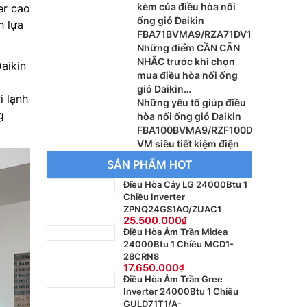
kèm của điều hòa nối
er cao
ống gió Daikin
h lựa
FBA71BVMA9/RZA71DV1
Những điểm CẦN CÂN
NHẮC trước khi chọn
aikin
mua điều hòa nối ống
gió Daikin
i lạnh
FBFC71DVM9/RZFC71EV
Những yếu tố giúp điều
g
M
hòa nối ống gió Daikin
FBA100BVMA9/RZF100D
VM siêu tiết kiệm điện
SẢN PHẨM HOT
Điều Hòa Cây LG 24000Btu 1
Chiều Inverter
ZPNQ24GS1AO/ZUAC1
25.500.000
Điều Hòa Âm Trần Midea
24000Btu 1 Chiều MCD1-
28CRN8
17.650.000
Điều Hòa Âm Trần Gree
Inverter 24000Btu 1 Chiều
GULD71T1/A-