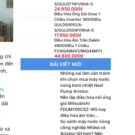
S/GULD71W1/NhA-S
24.950.000
Điều Hòa Ống Gió Gree 1
Chiều Inverter 18000Btu
GULD50PS1/A-
S/GULD50W1/NhA-S
17.950.000
Điều Hòa Âm Trần Daikin
48000Btu 1 Chiều
FCNQ48MV1/RNQ48MY1
44.600.000
g chỉ
ên đến
BÀI VIẾT MỚI
nh,
Những sai lầm cần tránh
khi chọn mua máy nước
nóng bơm nhiệt Heat
ều
Pump Ariston
ên
Nên lắp điều hòa nối ống
 dài
gió Mitsubishi
FDUM100CSZ-W5 hay
.
điều hòa âm trần
Mitsubishi FDT100CNZ-
So sánh máy nước nóng
W5 cho phòng khách?
công nghiệp Midea và
ừ xa
Ariston tốt hơn? Nên