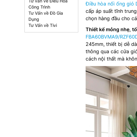
Tư vấn về Điều Hòa
Điều hòa nối ống gi
Công Trình
cấp áp suất tĩnh trung
Tư Vấn về Đồ Gia
chọn hàng đầu cho cá
Dụng
Tư Vấn về Tivi
Thiết kế mỏng nhẹ, tố
FBA60BVMA9/RZF60
245mm, thiết bị dễ dà
thông qua các cửa gió
cách nội thất mà khôn