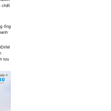
 chất
g ống
nhanh
0DVM
n
n lưu