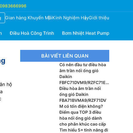
0983666996
Gian hàng Khuyến Mãi
Kinh Nghiệm Hay
Giới thiệu
g
h
Điều Hoà Công Trình
Bơm Nhiệt Heat Pump
BÀI VIẾT LIÊN QUAN
ng
Có nên đầu tư điều hòa
âm trần nối ống gió
Daikin
FBFC71DVM9/RZFC71EV
căn hộ
M cho xu hướng nội thất
Điều hòa âm trần nối
ựa
cao cấp?
ống gió Daikin
c
FBA71BVMA9/RZF71DV
M có tốn điện không?
Điểm qua TOP 3 điều
hòa nối ống gió dành
cho phân khúc cao cấp
Tìm hiểu 5+ tính năng đi