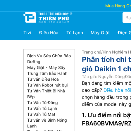
Mua Hàng Onl
Tivi
Điều Hòa
Tủ Lạnh
Máy Giặt
Điện 
Trang chủ
/
Kinh Nghiệm 
Dịch Vụ Sửa Chữa Bảo
Phân tích chi 
Dưỡng
gió Daikin 1
Máy Giặt - Máy Sấy
Trung Tâm Bảo Hành
Tác giả: Nguyễn Dũng
Đăn
Tư vấn Điều Hòa
Bạn đang tìm kiếm một
Tư Vấn Robot hút bụi
cao cấp?
Điều hòa nối
Tư Vấn Thiết Bị Nhà
Bếp
chọn hàng đầu trong p
Tư Vấn Tủ Đông
điểm của model này g
Tư Vấn Tủ Lạnh
Tư Vấn Tủ Mát
1. Ưu điểm nổi bậ
Tư vấn về Bình Nóng
FBA60BVMA9/R
Lạnh