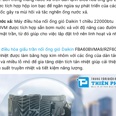
tích hợp hộp ion bạc để ngăn ngừa sự phát triển của các
ốc gây ra mùi hôi và tắc nghẽn ống nước xả.
ớc xả:
Máy điều hòa nối ống gió Daikin 1 chiều 22000btu
 được tích hợp sẵn bơm nước xả với độ nâng cao đườn
ặt trần, từ đó giúp cho việc lắp đặt trở nên linh hoạt và 
y
điều hòa giấu trần nối ống gió Daikin
FBA60BVMA9/RZF6
 nhiệt được làm bằng hợp kim nhôm với các ống của dàn tả
à nhiều lỗ nhỏ để gia tăng diện tích tản nhiệt giúp cải thiệ
 suất truyền nhiệt và tiết kiệm năng lượng.