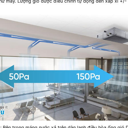
thử máy. Lượng gió được điều chỉnh tự động đến xấp xỉ +/-
 Bên trong máng nước xả trên dàn lạnh điều hòa ống gió D