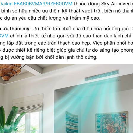
ó Daikin FBA60BVMA9/RZF60DVM
thuộc dòng Sky Air invert
 bình sở hữu nhiều ưu điểm kỹ thuật vượt trội, biến nó thàn
c dự án yêu cầu chất lượng và thẩm mỹ cao.
i ưu thẩm mỹ:
Ưu điểm lớn nhất của điều hòa nối ống gió D
DVM
chính là thiết kế nhỏ gọn với độ cao thân dàn lạnh chỉ
ng lắp đặt trong các trần thạch cao hẹp. Việc phân phối hơ
 được thiết kế riêng biệt giúp gia chủ tự do sáng tạo phon
g bị vướng bận bởi khối dàn lạnh thô cứng.