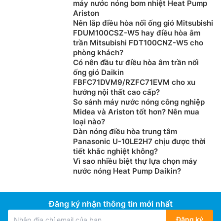
máy nước nóng bơm nhiệt Heat Pump
Ariston
Nên lắp điều hòa nối ống gió Mitsubishi
FDUM100CSZ-W5 hay điều hòa âm
trần Mitsubishi FDT100CNZ-W5 cho
phòng khách?
Có nên đầu tư điều hòa âm trần nối
ống gió Daikin
FBFC71DVM9/RZFC71EVM cho xu
hướng nội thất cao cấp?
So sánh máy nước nóng công nghiệp
Midea và Ariston tốt hơn? Nên mua
loại nào?
Dàn nóng điều hòa trung tâm
Panasonic U-10LE2H7 chịu được thời
tiết khắc nghiệt không?
Vì sao nhiều biệt thự lựa chọn máy
nước nóng Heat Pump Daikin?
Đăng ký nhận thông tin mới nhất
Đăng ký