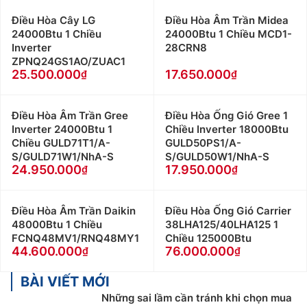
Điều Hòa Cây LG
Điều Hòa Âm Trần Midea
24000Btu 1 Chiều
24000Btu 1 Chiều MCD1-
Inverter
28CRN8
ZPNQ24GS1AO/ZUAC1
25.500.000
17.650.000
Điều Hòa Âm Trần Gree
Điều Hòa Ống Gió Gree 1
Inverter 24000Btu 1
Chiều Inverter 18000Btu
Chiều GULD71T1/A-
GULD50PS1/A-
S/GULD71W1/NhA-S
S/GULD50W1/NhA-S
24.950.000
17.950.000
Điều Hòa Âm Trần Daikin
Điều Hòa Ống Gió Carrier
48000Btu 1 Chiều
38LHA125/40LHA125 1
FCNQ48MV1/RNQ48MY1
Chiều 125000Btu
44.600.000
76.000.000
BÀI VIẾT MỚI
Những sai lầm cần tránh khi chọn mua