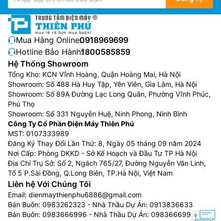
Mua Hàng Online:
0918969699
Hotline Bảo Hành:
1800585859
Hệ Thống Showroom
Tổng Kho: KCN Vĩnh Hoàng, Quận Hoàng Mai, Hà Nội
Showroom: Số 488 Hà Huy Tập, Yên Viên, Gia Lâm, Hà Nội
Showroom: Số 89A Đường Lạc Long Quân, Phường Vĩnh Phúc,
Phú Thọ
Showroom: Số 331 Nguyễn Huệ, Ninh Phong, Ninh Bình
Công Ty Cổ Phần Điện Máy Thiên Phú
MST: 0107333989
Đăng Ký Thay Đổi Lần Thứ: 8, Ngày 05 tháng 09 năm 2024
Nơi Cấp: Phòng DKKD - Sở Kế Hoạch và Đầu Tư TP Hà Nội
Địa Chỉ Trụ Sở: Số 2, Ngách 765/27, Đường Nguyễn Văn Linh,
Tổ 5 P.Sài Đồng, Q.Long Biên, TP.Hà Nội, Việt Nam
Liên hệ Với Chúng Tôi
Email:
dienmaythienphu6886@gmail.com
Bán Buôn:
0983262323
- Nhà Thầu Dự Án:
0913836633
Bán Buôn:
0983666996
- Nhà Thầu Dự Án:
0983666996