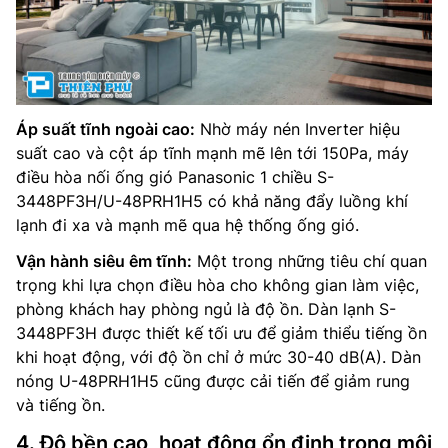
Áp suất tĩnh ngoài cao:
Nhờ máy nén Inverter hiệu
suất cao và cột áp tĩnh mạnh mẽ lên tới 150Pa, máy
điều hòa nối ống gió Panasonic 1 chiều S-
3448PF3H/U-48PRH1H5 có khả năng đẩy luồng khí
lạnh đi xa và mạnh mẽ qua hệ thống ống gió.
Vận hành siêu êm tĩnh:
Một trong những tiêu chí quan
trọng khi lựa chọn điều hòa cho không gian làm việc,
phòng khách hay phòng ngủ là độ ồn. Dàn lạnh S-
3448PF3H được thiết kế tối ưu để giảm thiểu tiếng ồn
khi hoạt động, với độ ồn chỉ ở mức 30-40 dB(A). Dàn
nóng U-48PRH1H5 cũng được cải tiến để giảm rung
và tiếng ồn.
4. Độ bền cao, hoạt động ổn định trong môi