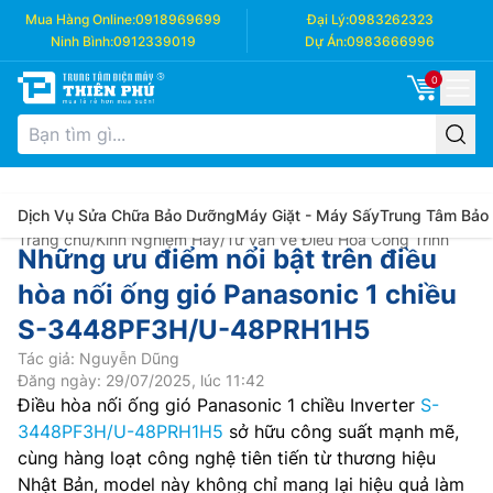
Mua Hàng Online:
0918969699
Đại Lý:
0983262323
Ninh Bình:
0912339019
Dự Án:
0983666996
0
Dịch Vụ Sửa Chữa Bảo Dưỡng
Máy Giặt - Máy Sấy
Trung Tâm Bảo
Trang chủ
/
Kinh Nghiệm Hay
/
Tư vấn về Điều Hòa Công Trình
Những ưu điểm nổi bật trên điều
hòa nối ống gió Panasonic 1 chiều
S-3448PF3H/U-48PRH1H5
Tác giả: Nguyễn Dũng
Đăng ngày: 29/07/2025, lúc 11:42
Điều hòa nối ống gió Panasonic 1 chiều Inverter
S-
3448PF3H/U-48PRH1H5
sở hữu công suất mạnh mẽ,
cùng hàng loạt công nghệ tiên tiến từ thương hiệu
Nhật Bản, model này không chỉ mang lại hiệu quả làm