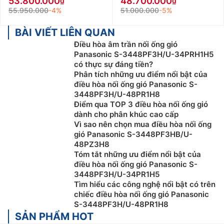
53.800.000
48.700.000
55.950.000
-4%
51.000.000
-5%
BÀI VIẾT LIÊN QUAN
Điều hòa âm trần nối ống gió
Panasonic S-3448PF3H/U-34PRH1H5
có thực sự đáng tiền?
Phân tích những ưu điểm nổi bật của
điều hòa nối ống gió Panasonic S-
3448PF3H/U-48PR1H8
Điểm qua TOP 3 điều hòa nối ống gió
dành cho phân khúc cao cấp
Vì sao nên chọn mua điều hòa nối ống
gió Panasonic S-3448PF3HB/U-
48PZ3H8
Tóm tắt những ưu điểm nổi bật của
điều hòa nối ống gió Panasonic S-
3448PF3H/U-34PR1H5
Tìm hiểu các công nghệ nổi bật có trên
chiếc điều hòa nối ống gió Panasonic
S-3448PF3H/U-48PR1H8
SẢN PHẨM HOT