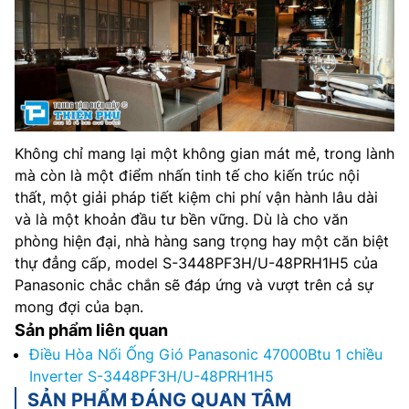
Không chỉ mang lại một không gian mát mẻ, trong lành
mà còn là một điểm nhấn tinh tế cho kiến trúc nội
thất, một giải pháp tiết kiệm chi phí vận hành lâu dài
và là một khoản đầu tư bền vững. Dù là cho văn
phòng hiện đại, nhà hàng sang trọng hay một căn biệt
thự đẳng cấp, model S-3448PF3H/U-48PRH1H5 của
Panasonic chắc chắn sẽ đáp ứng và vượt trên cả sự
mong đợi của bạn.
Sản phẩm liên quan
Điều Hòa Nối Ống Gió Panasonic 47000Btu 1 chiều
Inverter S-3448PF3H/U-48PRH1H5
SẢN PHẨM ĐÁNG QUAN TÂM