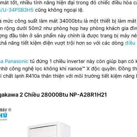
mát tốt, nhiều tính năng hiện đại trong đó chiếc điều hòa c
5/U-34PSB3H5
cũng không ngoại lệ.
 và mức công suất làm mát 34000btu là một thiết bị làm mát
an rộng dưới 50m2 như phòng họp hay phòng khách gia đì
ng đầu tiên ở sản phẩm này chính là được trang bị máy né
 khả năng tiết kiệm điện vượt trội hơn so với các dòng
điều
òa Panasonic
tủ đứng 1 chiều inverter này còn giúp bạn có
 nhờ công nghệ lọc không khí nanoe™ X độc quyền. Đồng th
chất lạnh R410a thân thiện với môi trường tiết kiệm năng
agakawa 2 Chiều 28000Btu NP-A28R1H21