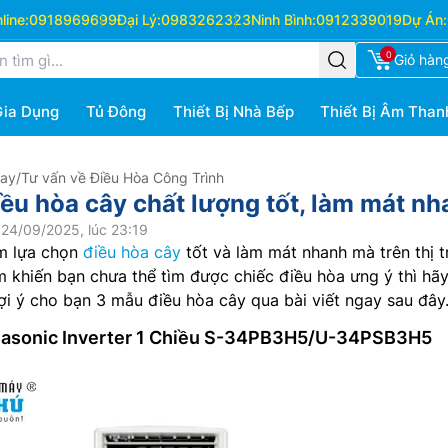
ine:
0918969699
Đại Lý:
0983262323
Ninh Bình:
0912339019
Dự Án:
0
Giỏ hàn
Gia Dụng
Tủ Đông
Thiết Bị Nhà Bếp
Thiết Bị Âm Than
Hay
/
Tư vấn về Điều Hòa Công Trình
iều hòa cây chất lượng tốt, làm mát n
24/09/2025, lúc 23:19
m lựa chọn
điều hòa cây
tốt và làm mát nhanh mà trên thị 
 khiến bạn chưa thể tìm được chiếc điều hòa ưng ý thì hã
i ý cho bạn 3 mẫu điều hòa cây qua bài viết ngay sau đây
anasonic Inverter 1 Chiều S-34PB3H5/U-34PSB3H5