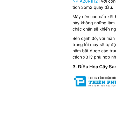
NP-A28R1H21
với côn
tích 35m2 quay đầu.
Máy nén cao cấp kết h
này không những làm l
chắc chắn sẽ khiến ng
Bên cạnh đó, với màn 
trang lỗi máy sẽ tự đ
nắm bắt được các trục
cách xử lý phù hợp nh
3. Điều Hòa Cây S