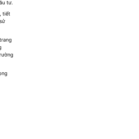
ầu tư.
 tiết
sử
trang
g
trường
vọng