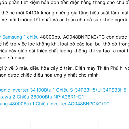
 góp phần tiết kiệm hóa đơn tiền điện hàng tháng cho chủ đ
 thế hệ mới R410A không những gia tăng hiệu suất làm mát,
 vệ môi trường tốt nhất và an toàn cho cả sức khỏe người 
y Samsung 1 chiều
48000btu AC048BNPDKC/TC còn được 
ể hỗ trợ việc lọc không khí, loại bỏ các loại bụi thô có tron
iều này giúp cải thiện chất lượng không khí và tạo ra môi 
ười sử dụng.
ợi ý về 3 mẫu điều hòa cây ở trên, Điện máy Thiên Phú hi 
họn được chiếc điều hòa ưng ý nhất cho mình.
onic Inverter 34.100Btu 1 Chiều S-34PB3H5/U-34PSB3H5
kawa 2 Chiều 28000Btu NP-A28R1H21
ung 48000Btu 1 Chiều Inverter AC048BNPDKC/TC