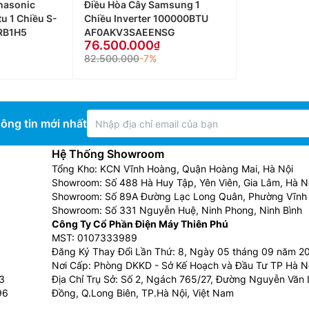
nasonic
Điều Hòa Cây Samsung 1
u 1 Chiều S-
Chiều Inverter 100000BTU
RB1H5
AF0AKV3SAEENSG
76.500.000
82.500.000
-7%
ông tin mới nhất
Hệ Thống Showroom
Tổng Kho: KCN Vĩnh Hoàng, Quận Hoàng Mai, Hà Nội
Showroom: Số 488 Hà Huy Tập, Yên Viên, Gia Lâm, Hà N
Showroom: Số 89A Đường Lạc Long Quân, Phường Vĩnh 
Showroom: Số 331 Nguyễn Huệ, Ninh Phong, Ninh Bình
Công Ty Cổ Phần Điện Máy Thiên Phú
MST: 0107333989
Đăng Ký Thay Đổi Lần Thứ: 8, Ngày 05 tháng 09 năm 2
Nơi Cấp: Phòng DKKD - Sở Kế Hoạch và Đầu Tư TP Hà N
3
Địa Chỉ Trụ Sở: Số 2, Ngách 765/27, Đường Nguyễn Văn L
96
Đồng, Q.Long Biên, TP.Hà Nội, Việt Nam