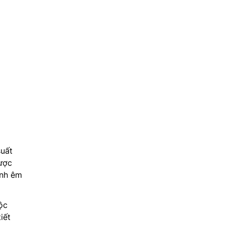
suất
ược
ành êm
ộc
iết