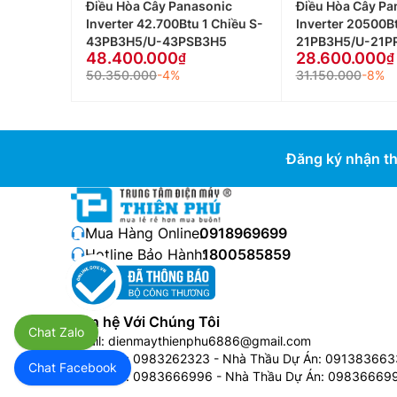
Điều Hòa Cây Panasonic
Điều Hòa Cây Pa
Inverter 42.700Btu 1 Chiều S-
Inverter 20500Bt
43PB3H5/U-43PSB3H5
21PB3H5/U-21P
48.400.000
28.600.000
50.350.000
-4%
31.150.000
-8%
Đăng ký nhận th
Mua Hàng Online:
0918969699
Hotline Bảo Hành:
1800585859
Liên hệ Với Chúng Tôi
Chat Zalo
Email:
dienmaythienphu6886@gmail.com
Bán Buôn:
0983262323
- Nhà Thầu Dự Án:
091383663
Chat Facebook
Bán Buôn:
0983666996
- Nhà Thầu Dự Án:
09836669