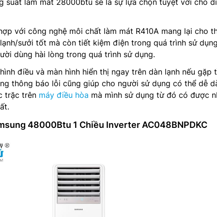
g suất làm mát 28000btu sẽ là sự lựa chọn tuyệt vời cho d
ợp với công nghệ môi chất làm mát R410A mang lại cho thi
ạnh/sưởi tốt mà còn tiết kiệm điện trong quá trình sử dụng
ười dùng hài lòng trong quá trình sử dụng.
hình điều và màn hình hiển thị ngay trên dàn lạnh nếu gặp t
ộng thông báo lỗi cũng giúp cho người sử dụng có thể dễ 
 trặc trên
máy điều hòa
mà mình sử dụng từ đó có được 
ất.
amsung 48000Btu 1 Chiều Inverter AC048BNPDKC