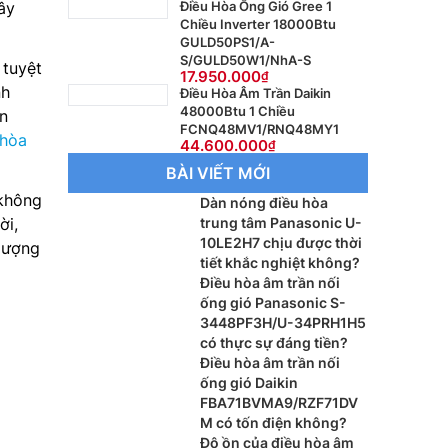
Điều Hòa Ống Gió Gree 1
ây
Chiều Inverter 18000Btu
GULD50PS1/A-
S/GULD50W1/NhA-S
 tuyệt
17.950.000
nh
Điều Hòa Âm Trần Daikin
48000Btu 1 Chiều
n
FCNQ48MV1/RNQ48MY1
 hòa
44.600.000
BÀI VIẾT MỚI
 không
Dàn nóng điều hòa
trung tâm Panasonic U-
ời,
10LE2H7 chịu được thời
 lượng
tiết khắc nghiệt không?
Điều hòa âm trần nối
ống gió Panasonic S-
3448PF3H/U-34PRH1H5
có thực sự đáng tiền?
Điều hòa âm trần nối
ống gió Daikin
FBA71BVMA9/RZF71DV
M có tốn điện không?
Độ ồn của điều hòa âm