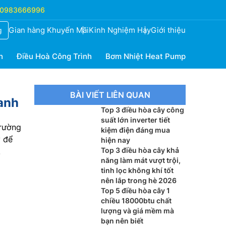
0983666996
Gian hàng Khuyến Mãi
Kinh Nghiệm Hay
Giới thiệu
g
h
Điều Hoà Công Trình
Bơm Nhiệt Heat Pump
BÀI VIẾT LIÊN QUAN
hanh
Top 3 điều hòa cây công
suất lớn inverter tiết
trường
kiệm điện đáng mua
y để
hiện nay
Top 3 điều hòa cây khả
.
năng làm mát vượt trội,
tinh lọc không khí tốt
nên lắp trong hè 2026
Top 5 điều hòa cây 1
chiều 18000btu chất
lượng và giá mềm mà
bạn nên biết