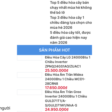
Top 5 điều hòa cây bán
chạy nhất mùa hè không
thể bỏ lỡ
Top 3 điều hòa cây 1
chiều đáng lựa chọn cho
mùa hè 2026
5 điều hòa cây tốt, được
đánh giá cao hiện nay
năm 2026
SẢN PHẨM HOT
Điều Hòa Cây LG 24000Btu 1
Chiều Inverter
ZPNQ24GS1AO/ZUAC1
25.500.000
Điều Hòa Âm Trần Midea
24000Btu 1 Chiều MCD1-
28CRN8
17.650.000
Điều Hòa Âm Trần Gree
Inverter 24000Btu 1 Chiều
GULD71T1/A-
S/GULD71W1/NhA-S
 người
24.950.000