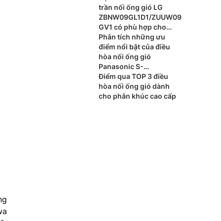
trần nối ống gió LG
ZBNW09GL1D1/ZUUW09
GV1 có phù hợp cho
phòng ngủ?
Phân tích những ưu
điểm nổi bật của điều
hòa nối ống gió
Panasonic S-
3448PF3H/U-48PR1H8
Điểm qua TOP 3 điều
hòa nối ống gió dành
cho phân khúc cao cấp
ng
wa