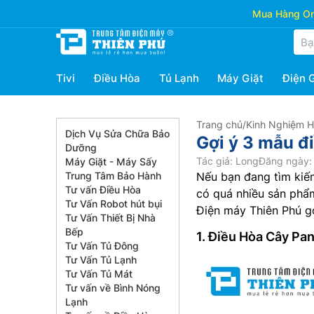
Mua Hàng Onl
Tivi
Điều Hòa
Tủ Lạnh
Máy Giặt
Điện 
Trang chủ
/
Kinh Nghiệm 
Dịch Vụ Sửa Chữa Bảo
Gợi ý 3 mẫu đ
Dưỡng
Tác giả: Long
Đăng ngày: 
Máy Giặt - Máy Sấy
Trung Tâm Bảo Hành
Nếu bạn đang tìm kiế
Tư vấn Điều Hòa
có quá nhiều sản phẩm
Tư Vấn Robot hút bụi
Điện máy Thiên Phú gợ
Tư Vấn Thiết Bị Nhà
Bếp
1. Điều Hòa Cây P
Tư Vấn Tủ Đông
Tư Vấn Tủ Lạnh
Tư Vấn Tủ Mát
Tư vấn về Bình Nóng
Lạnh