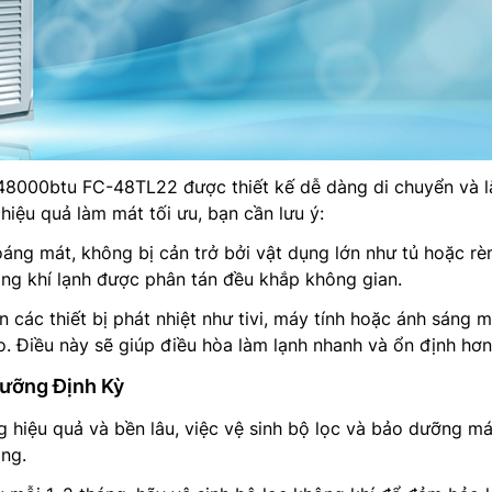
8000btu FC-48TL22 được thiết kế dễ dàng di chuyển và l
 hiệu quả làm mát tối ưu, bạn cần lưu ý:
oáng mát, không bị cản trở bởi vật dụng lớn như tủ hoặc r
ồng khí lạnh được phân tán đều khắp không gian.
 các thiết bị phát nhiệt như tivi, máy tính hoặc ánh sáng m
ào. Điều này sẽ giúp điều hòa làm lạnh nhanh và ổn định hơn
Dưỡng Định Kỳ
 hiệu quả và bền lâu, việc vệ sinh bộ lọc và bảo dưỡng m
ọng.