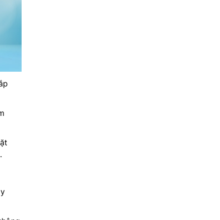
ắp
èm
ặt
.
áy