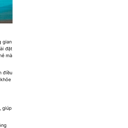
 gian
ài đặt
 mẻ mà
n điều
 khỏe
 giúp
óng