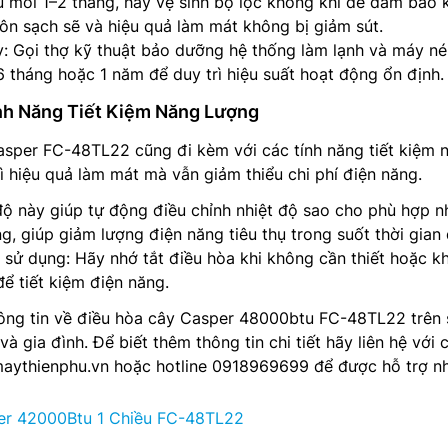
au mỗi 1–2 tháng, hãy vệ sinh bộ lọc không khí để đảm bảo
uôn sạch sẽ và hiệu quả làm mát không bị giảm sút.
: Gọi thợ kỹ thuật bảo dưỡng hệ thống làm lạnh và máy né
6 tháng hoặc 1 năm để duy trì hiệu suất hoạt động ổn định.
nh Năng Tiết Kiệm Năng Lượng
asper FC-48TL22 cũng đi kèm với các tính năng tiết kiệm 
rì hiệu quả làm mát mà vẫn giảm thiểu chi phí điện năng.
ộ này giúp tự động điều chỉnh nhiệt độ sao cho phù hợp n
, giúp giảm lượng điện năng tiêu thụ trong suốt thời gian 
 sử dụng: Hãy nhớ tắt điều hòa khi không cần thiết hoặc kh
ể tiết kiệm điện năng.
ông tin về điều hòa cây Casper 48000btu FC-48TL22 trên 
à gia đình. Để biết thêm thông tin chi tiết hãy liên hệ với
maythienphu.vn hoặc hotline 0918969699 để được hỗ trợ nh
er 42000Btu 1 Chiều FC-48TL22