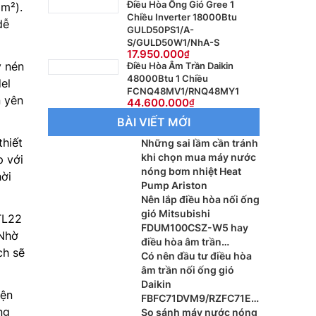
Điều Hòa Ống Gió Gree 1
m²).
Chiều Inverter 18000Btu
dễ
GULD50PS1/A-
S/GULD50W1/NhA-S
17.950.000
y nén
Điều Hòa Âm Trần Daikin
48000Btu 1 Chiều
el
FCNQ48MV1/RNQ48MY1
n yên
44.600.000
BÀI VIẾT MỚI
hiết
Những sai lầm cần tránh
khi chọn mua máy nước
p với
nóng bơm nhiệt Heat
hời
Pump Ariston
Nên lắp điều hòa nối ống
gió Mitsubishi
TL22
FDUM100CSZ-W5 hay
 Nhờ
điều hòa âm trần
ch sẽ
Mitsubishi FDT100CNZ-
Có nên đầu tư điều hòa
W5 cho phòng khách?
âm trần nối ống gió
Daikin
iện
FBFC71DVM9/RZFC71EV
ng
M cho xu hướng nội thất
So sánh máy nước nóng