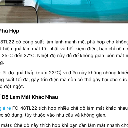
 Phù Hợp
8TL22 có công suất làm lạnh mạnh mẽ, phù hợp cho không
t hiệu quả làm mát tốt nhất và tiết kiệm điện, bạn chỉ nên c
g 25°C đến 27°C. Nhiệt độ này đủ để không gian luôn mát
g.
nhiệt độ quá thấp (dưới 22°C) vì điều này không những khiế
g suất tối đa, gây tốn điện mà còn có thể gây hại cho sức
ộ đột ngột.
ế Độ Làm Mát Khác Nhau
iá rẻ
FC-48TL22 tích hợp nhiều chế độ làm mát khác nhau,
iệc sử dụng, tùy thuộc vào nhu cầu và không gian.
mát): Chế độ này thích hợp khi bạn cần làm mát nhanh ch