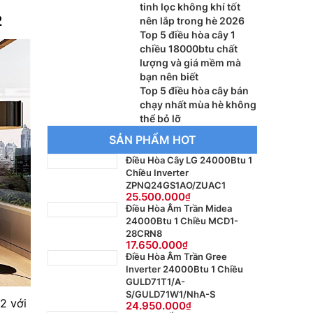
tinh lọc không khí tốt
2
nên lắp trong hè 2026
Top 5 điều hòa cây 1
chiều 18000btu chất
lượng và giá mềm mà
bạn nên biết
Top 5 điều hòa cây bán
chạy nhất mùa hè không
thể bỏ lỡ
SẢN PHẨM HOT
Điều Hòa Cây LG 24000Btu 1
Chiều Inverter
ZPNQ24GS1AO/ZUAC1
25.500.000
Điều Hòa Âm Trần Midea
24000Btu 1 Chiều MCD1-
28CRN8
17.650.000
Điều Hòa Âm Trần Gree
Inverter 24000Btu 1 Chiều
GULD71T1/A-
S/GULD71W1/NhA-S
2 với
24.950.000