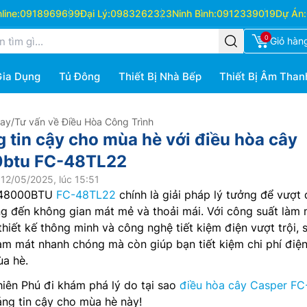
ine:
0918969699
Đại Lý:
0983262323
Ninh Bình:
0912339019
Dự Án:
0
Giỏ hàn
Gia Dụng
Tủ Đông
Thiết Bị Nhà Bếp
Thiết Bị Âm Than
Hay
/
Tư vấn về Điều Hòa Công Trình
g tin cậy cho mùa hè với điều hòa cây
0btu FC-48TL22
12/05/2025, lúc 15:51
r 48000BTU
FC-48TL22
chính là giải pháp lý tưởng để vượt
g đến không gian mát mẻ và thoải mái. Với công suất làm 
ết kế thông minh và công nghệ tiết kiệm điện vượt trội, 
àm mát nhanh chóng mà còn giúp bạn tiết kiệm chi phí điệ
ùa hè.
iên Phú đi khám phá lý do tại sao
điều hòa cây Casper FC
áng tin cậy cho mùa hè này!