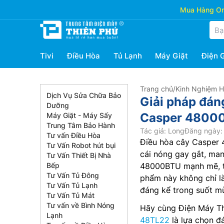
Mua Hàng Onl
Tivi
Điều Hòa
Tủ Lạnh
Máy Giặt
Điện 
Trang chủ
/
Kinh Nghiệm 
Dịch Vụ Sửa Chữa Bảo
Giải pháp đán
Dưỡng
Casper 4800
Máy Giặt - Máy Sấy
Trung Tâm Bảo Hành
Tác giả: Long
Đăng ngày: 
Tư vấn Điều Hòa
Điều hòa cây Caspe
Tư Vấn Robot hút bụi
cái nóng gay gắt, man
Tư Vấn Thiết Bị Nhà
Bếp
48000BTU mạnh mẽ, thi
Tư Vấn Tủ Đông
phẩm này không chỉ l
Tư Vấn Tủ Lạnh
đáng kể trong suốt m
Tư Vấn Tủ Mát
Tư vấn về Bình Nóng
Hãy cùng Điện Máy Th
Lạnh
48TL22
là lựa chọn đ