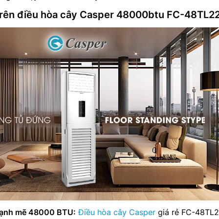
trên điều hòa cây Casper 48000btu FC-48TL2
mạnh mẽ 48000 BTU:
Điều hòa cây Casper
giá rẻ FC-48TL2