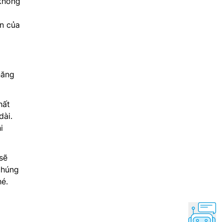
 không
n của
năng
hất
dài.
i
sẽ
 chúng
é.