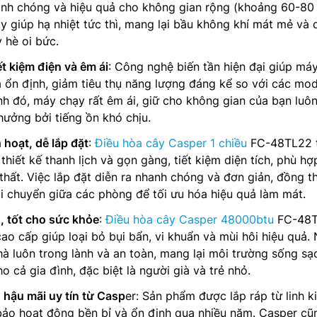
anh chóng và hiệu quả cho không gian rộng (khoảng 60-80 
y giúp hạ nhiệt tức thì, mang lại bầu không khí mát mẻ và 
 hè oi bức.
ết kiệm điện và êm ái
: Công nghệ biến tần hiện đại giúp má
 ổn định, giảm tiêu thụ năng lượng đáng kể so với các mod
h đó, máy chạy rất êm ái, giữ cho không gian của bạn luô
hưởng bởi tiếng ồn khó chịu.
 hoạt, dễ lắp đặt
:
Điều hòa cây Casper 1 chiều
FC-48TL22 t
hiết kế thanh lịch và gọn gàng, tiết kiệm diện tích, phù hợ
thất. Việc lắp đặt diễn ra nhanh chóng và đơn giản, đồng t
i chuyển giữa các phòng để tối ưu hóa hiệu quả làm mát.
, tốt cho sức khỏe
:
Điều hòa cây Casper 48000btu
FC-48
cao cấp giúp loại bỏ bụi bẩn, vi khuẩn và mùi hôi hiệu quả.
hà luôn trong lành và an toàn, mang lại môi trường sống sạ
 cả gia đình, đặc biệt là người già và trẻ nhỏ.
 hậu mãi uy tín từ Casp
er: Sản phẩm được lắp ráp từ linh k
bảo hoạt động bền bỉ và ổn định qua nhiều năm. Casper cũ