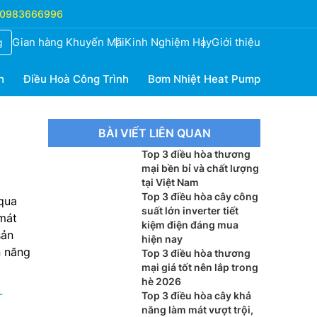
0983666996
Gian hàng Khuyến Mãi
Kinh Nghiệm Hay
Giới thiệu
g
h
Điều Hoà Công Trình
Bơm Nhiệt Heat Pump
BÀI VIẾT LIÊN QUAN
Top 3 điều hòa thương
mại bền bỉ và chất lượng
tại Việt Nam
Top 3 điều hòa cây công
 qua
suất lớn inverter tiết
mát
kiệm điện đáng mua
sản
hiện nay
n năng
Top 3 điều hòa thương
mại giá tốt nên lắp trong
hè 2026
-
Top 3 điều hòa cây khả
năng làm mát vượt trội,