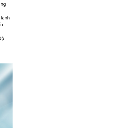
òng
 lạnh
ến
độ