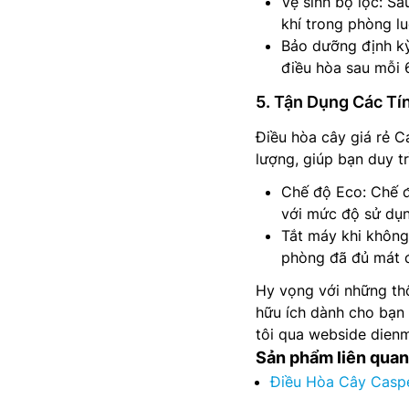
Vệ sinh bộ lọc: S
khí trong phòng l
Bảo dưỡng định kỳ
điều hòa sau mỗi 
5. Tận Dụng Các Tí
Điều hòa cây giá rẻ C
lượng, giúp bạn duy t
Chế độ Eco: Chế đ
với mức độ sử dụng
Tắt máy khi không
phòng đã đủ mát đ
Hy vọng với những th
hữu ích dành cho bạn v
tôi qua webside dien
Sản phẩm liên quan
Điều Hòa Cây Casp