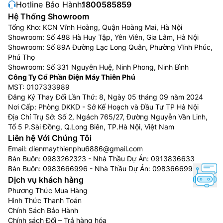
Hotline Bảo Hành:
1800585859
Hệ Thống Showroom
Tổng Kho: KCN Vĩnh Hoàng, Quận Hoàng Mai, Hà Nội
Showroom: Số 488 Hà Huy Tập, Yên Viên, Gia Lâm, Hà Nội
Showroom: Số 89A Đường Lạc Long Quân, Phường Vĩnh Phúc,
Phú Thọ
Showroom: Số 331 Nguyễn Huệ, Ninh Phong, Ninh Bình
Công Ty Cổ Phần Điện Máy Thiên Phú
MST: 0107333989
Đăng Ký Thay Đổi Lần Thứ: 8, Ngày 05 tháng 09 năm 2024
Nơi Cấp: Phòng DKKD - Sở Kế Hoạch và Đầu Tư TP Hà Nội
Địa Chỉ Trụ Sở: Số 2, Ngách 765/27, Đường Nguyễn Văn Linh,
Tổ 5 P.Sài Đồng, Q.Long Biên, TP.Hà Nội, Việt Nam
Liên hệ Với Chúng Tôi
Email:
dienmaythienphu6886@gmail.com
Bán Buôn:
0983262323
- Nhà Thầu Dự Án:
0913836633
Bán Buôn:
0983666996
- Nhà Thầu Dự Án:
0983666996
Dịch vụ khách hàng
Phương Thức Mua Hàng
Hình Thức Thanh Toán
Chính Sách Bảo Hành
Chính sách Đổi – Trả hàng hóa