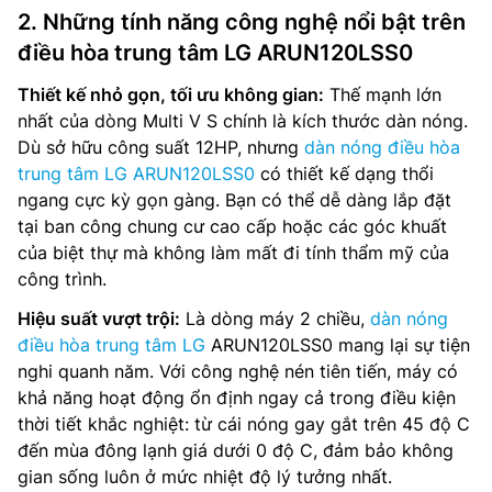
2. Những tính năng công nghệ nổi bật trên
điều hòa trung tâm LG ARUN120LSS0
Thiết kế nhỏ gọn, tối ưu không gian:
Thế mạnh lớn
nhất của dòng Multi V S chính là kích thước dàn nóng.
Dù sở hữu công suất 12HP, nhưng
dàn nóng điều hòa
trung tâm LG ARUN120LSS0
có thiết kế dạng thổi
ngang cực kỳ gọn gàng. Bạn có thể dễ dàng lắp đặt
tại ban công chung cư cao cấp hoặc các góc khuất
của biệt thự mà không làm mất đi tính thẩm mỹ của
công trình.
Hiệu suất vượt trội:
Là dòng máy 2 chiều,
dàn nóng
điều hòa trung tâm LG
ARUN120LSS0 mang lại sự tiện
nghi quanh năm. Với công nghệ nén tiên tiến, máy có
khả năng hoạt động ổn định ngay cả trong điều kiện
thời tiết khắc nghiệt: từ cái nóng gay gắt trên 45 độ C
đến mùa đông lạnh giá dưới 0 độ C, đảm bảo không
gian sống luôn ở mức nhiệt độ lý tưởng nhất.