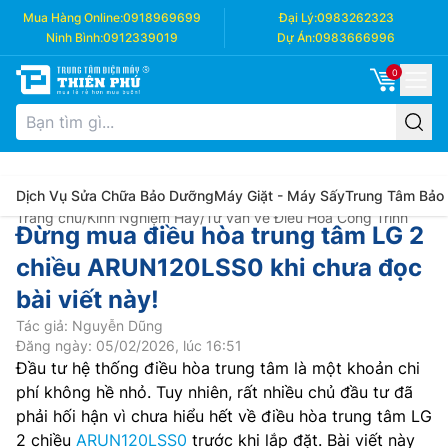
Mua Hàng Online:
0918969699
Đại Lý:
0983262323
Ninh Bình:
0912339019
Dự Án:
0983666996
0
Dịch Vụ Sửa Chữa Bảo Dưỡng
Máy Giặt - Máy Sấy
Trung Tâm Bảo
Trang chủ
/
Kinh Nghiệm Hay
/
Tư vấn về Điều Hòa Công Trình
Đừng mua điều hòa trung tâm LG 2
chiều ARUN120LSS0 khi chưa đọc
bài viết này!
Tác giả: Nguyễn Dũng
Đăng ngày: 05/02/2026, lúc 16:51
Đầu tư hệ thống điều hòa trung tâm là một khoản chi
phí không hề nhỏ. Tuy nhiên, rất nhiều chủ đầu tư đã
phải hối hận vì chưa hiểu hết về điều hòa trung tâm LG
2 chiều
ARUN120LSS0
trước khi lắp đặt. Bài viết này