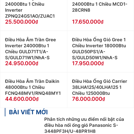
24000Btu 1 Chiều
24000Btu 1 Chiều MCD1-
Inverter
28CRN8
ZPNQ24GS1AO/ZUAC1
25.500.000
17.650.000
Điều Hòa Âm Trần Gree
Điều Hòa Ống Gió Gree 1
Inverter 24000Btu 1
Chiều Inverter 18000Btu
Chiều GULD71T1/A-
GULD50PS1/A-
S/GULD71W1/NhA-S
S/GULD50W1/NhA-S
24.950.000
17.950.000
Điều Hòa Âm Trần Daikin
Điều Hòa Ống Gió Carrier
48000Btu 1 Chiều
38LHA125/40LHA125 1
FCNQ48MV1/RNQ48MY1
Chiều 125000Btu
44.600.000
76.000.000
BÀI VIẾT MỚI
Phân tích những ưu điểm nổi bật của
điều hòa nối ống gió Panasonic S-
3448PF3H/U-48PR1H8