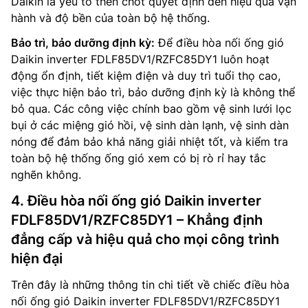
Daikin là yếu tố then chốt quyết định đến hiệu quả vận
hành và độ bền của toàn bộ hệ thống.
Bảo trì, bảo dưỡng định kỳ:
Để điều hòa nối ống gió
Daikin inverter FDLF85DV1/RZFC85DY1 luôn hoạt
động ổn định, tiết kiệm điện và duy trì tuổi thọ cao,
việc thực hiện bảo trì, bảo dưỡng định kỳ là không thể
bỏ qua. Các công việc chính bao gồm vệ sinh lưới lọc
bụi ở các miệng gió hồi, vệ sinh dàn lạnh, vệ sinh dàn
nóng để đảm bảo khả năng giải nhiệt tốt, và kiểm tra
toàn bộ hệ thống ống gió xem có bị rò rỉ hay tắc
nghẽn không.
4. Điều hòa nối ống gió Daikin inverter
FDLF85DV1/RZFC85DY1 – Khẳng định
đẳng cấp và hiệu quả cho mọi công trình
hiện đại
Trên đây là những thông tin chi tiết về chiếc điều hòa
nối ống gió Daikin inverter FDLF85DV1/RZFC85DY1