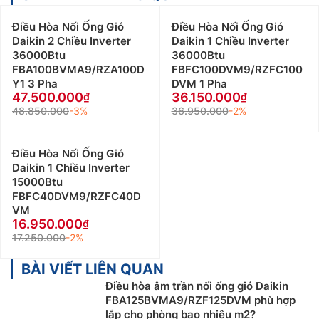
Điều Hòa Nối Ống Gió
Điều Hòa Nối Ống Gió
Daikin 2 Chiều Inverter
Daikin 1 Chiều Inverter
36000Btu
36000Btu
FBA100BVMA9/RZA100D
FBFC100DVM9/RZFC100
Y1 3 Pha
DVM 1 Pha
47.500.000
36.150.000
48.850.000
-3%
36.950.000
-2%
Điều Hòa Nối Ống Gió
Daikin 1 Chiều Inverter
15000Btu
FBFC40DVM9/RZFC40D
VM
16.950.000
17.250.000
-2%
BÀI VIẾT LIÊN QUAN
Điều hòa âm trần nối ống gió Daikin
FBA125BVMA9/RZF125DVM phù hợp
lắp cho phòng bao nhiêu m2?