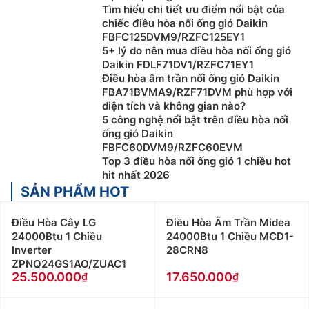
Tìm hiểu chi tiết ưu điểm nổi bật của
chiếc điều hòa nối ống gió Daikin
FBFC125DVM9/RZFC125EY1
5+ lý do nên mua điều hòa nối ống gió
Daikin FDLF71DV1/RZFC71EY1
Điều hòa âm trần nối ống gió Daikin
FBA71BVMA9/RZF71DVM phù hợp với
diện tích và không gian nào?
5 công nghệ nổi bật trên điều hòa nối
ống gió Daikin
FBFC60DVM9/RZFC60EVM
Top 3 điều hòa nối ống gió 1 chiều hot
hit nhất 2026
SẢN PHẨM HOT
Điều Hòa Cây LG
Điều Hòa Âm Trần Midea
24000Btu 1 Chiều
24000Btu 1 Chiều MCD1-
Inverter
28CRN8
ZPNQ24GS1AO/ZUAC1
25.500.000
17.650.000