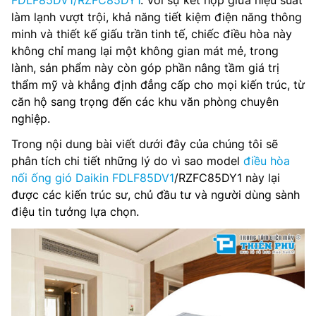
FDLF85DV1/RZFC85DY1
. Với sự kết hợp giữa hiệu suất
làm lạnh vượt trội, khả năng tiết kiệm điện năng thông
minh và thiết kế giấu trần tinh tế, chiếc điều hòa này
không chỉ mang lại một không gian mát mẻ, trong
lành, sản phẩm này còn góp phần nâng tầm giá trị
thẩm mỹ và khẳng định đẳng cấp cho mọi kiến trúc, từ
căn hộ sang trọng đến các khu văn phòng chuyên
nghiệp.
Trong nội dung bài viết dưới đây của chúng tôi sẽ
phân tích chi tiết những lý do vì sao model
điều hòa
nối ống gió Daikin FDLF85DV1
/RZFC85DY1 này lại
được các kiến trúc sư, chủ đầu tư và người dùng sành
điệu tin tưởng lựa chọn.