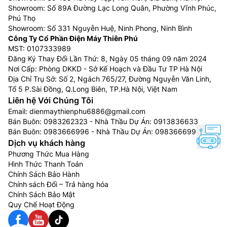
Showroom: Số 89A Đường Lạc Long Quân, Phường Vĩnh Phúc,
Phú Thọ
Showroom: Số 331 Nguyễn Huệ, Ninh Phong, Ninh Bình
Công Ty Cổ Phần Điện Máy Thiên Phú
MST: 0107333989
Đăng Ký Thay Đổi Lần Thứ: 8, Ngày 05 tháng 09 năm 2024
Nơi Cấp: Phòng DKKD - Sở Kế Hoạch và Đầu Tư TP Hà Nội
Địa Chỉ Trụ Sở: Số 2, Ngách 765/27, Đường Nguyễn Văn Linh,
Tổ 5 P.Sài Đồng, Q.Long Biên, TP.Hà Nội, Việt Nam
Liên hệ Với Chúng Tôi
Email:
dienmaythienphu6886@gmail.com
Bán Buôn:
0983262323
- Nhà Thầu Dự Án:
0913836633
Bán Buôn:
0983666996
- Nhà Thầu Dự Án:
0983666996
Dịch vụ khách hàng
Phương Thức Mua Hàng
Hình Thức Thanh Toán
Chính Sách Bảo Hành
Chính sách Đổi – Trả hàng hóa
Chính Sách Bảo Mật
Quy Chế Hoạt Động