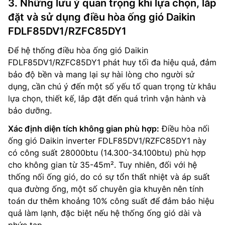
3. Những lưu ý quan trọng khi lựa chọn, lắp
đặt và sử dụng điều hòa ống gió Daikin
FDLF85DV1/RZFC85DY1
Để hệ thống điều hòa ống gió Daikin
FDLF85DV1/RZFC85DY1 phát huy tối đa hiệu quả, đảm
bảo độ bền và mang lại sự hài lòng cho người sử
dụng, cần chú ý đến một số yếu tố quan trọng từ khâu
lựa chọn, thiết kế, lắp đặt đến quá trình vận hành và
bảo dưỡng.
Xác định diện tích không gian phù hợp:
Điều hòa nối
ống gió Daikin inverter FDLF85DV1/RZFC85DY1 này
có công suất 28000btu (14.300-34.100btu) phù hợp
cho không gian từ 35-45m². Tuy nhiên, đối với hệ
thống nối ống gió, do có sự tổn thất nhiệt và áp suất
qua đường ống, một số chuyên gia khuyên nên tính
toán dư thêm khoảng 10% công suất để đảm bảo hiệu
quả làm lạnh, đặc biệt nếu hệ thống ống gió dài và
phức tạp.