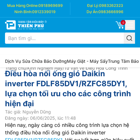
Mua Hàng Online:
0918969699
Đại Lý:
0983262323
Ninh Bình:
0912339019
Dự Án:
0983666996
0
Dịch Vụ Sửa Chữa Bảo Dưỡng
Máy Giặt - Máy Sấy
Trung Tâm Bảo
Trang chủ
/
Kinh Nghiệm Hay
/
Tư vấn về Điều Hòa Công Trình
Điều hòa nối ống gió Daikin
inverter FDLF85DV1/RZFC85DY1,
lựa chọn tối ưu cho các công trình
hiện đại
Tác giả: Nguyễn Dũng
Đăng ngày: 06/06/2025, lúc 11:48
Hiện nay, ngày càng có nhiều công trình lựa chọn hệ
thống điều hòa nối ống gió Daikin inverter