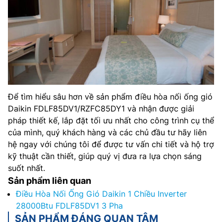
Để tìm hiểu sâu hơn về sản phẩm điều hòa nối ống gió
Daikin FDLF85DV1/RZFC85DY1 và nhận được giải
pháp thiết kế, lắp đặt tối ưu nhất cho công trình cụ thể
của mình, quý khách hàng và các chủ đầu tư hãy liên
hệ ngay với chúng tôi để được tư vấn chi tiết và hộ trợ
kỹ thuật cần thiết, giúp quý vị đưa ra lựa chọn sáng
suốt nhất.
Sản phẩm liên quan
Điều Hòa Nối Ống Gió Daikin 1 Chiều Inverter
28000Btu FDLF85DV1 3 Pha
SẢN PHẨM ĐÁNG QUAN TÂM