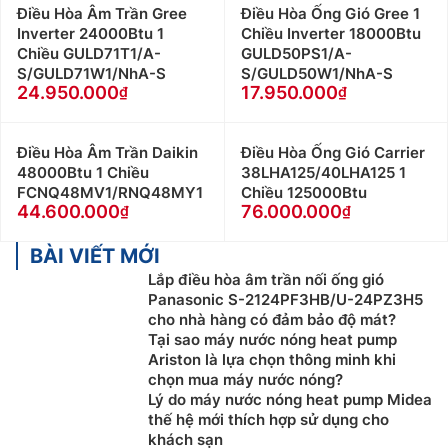
Điều Hòa Âm Trần Gree
Điều Hòa Ống Gió Gree 1
Inverter 24000Btu 1
Chiều Inverter 18000Btu
Chiều GULD71T1/A-
GULD50PS1/A-
S/GULD71W1/NhA-S
S/GULD50W1/NhA-S
24.950.000
17.950.000
Điều Hòa Âm Trần Daikin
Điều Hòa Ống Gió Carrier
48000Btu 1 Chiều
38LHA125/40LHA125 1
FCNQ48MV1/RNQ48MY1
Chiều 125000Btu
44.600.000
76.000.000
BÀI VIẾT MỚI
Lắp điều hòa âm trần nối ống gió
Panasonic S-2124PF3HB/U-24PZ3H5
cho nhà hàng có đảm bảo độ mát?
Tại sao máy nước nóng heat pump
Ariston là lựa chọn thông minh khi
chọn mua máy nước nóng?
Lý do máy nước nóng heat pump Midea
thế hệ mới thích hợp sử dụng cho
khách sạn