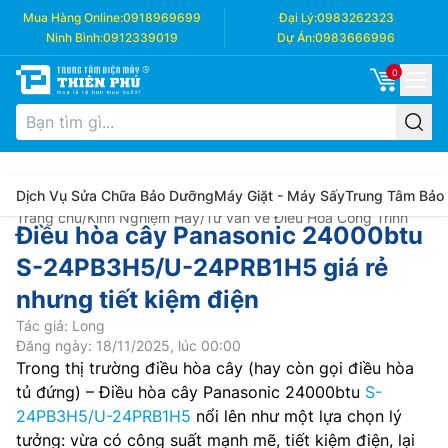
Mua Hàng Online:
0918969699
Đại Lý:
0983262323
Ninh Bình:
0912339019
Dự Án:
0983666996
0
Dịch Vụ Sửa Chữa Bảo Dưỡng
Máy Giặt - Máy Sấy
Trung Tâm Bảo
Trang chủ
/
Kinh Nghiệm Hay
/
Tư vấn về Điều Hòa Công Trình
Điều hòa cây Panasonic 24000btu
S-24PB3H5/U-24PRB1H5 giá rẻ
nhưng tiết kiệm điện
Tác giả: Long
Đăng ngày: 18/11/2025, lúc 00:00
Trong thị trường điều hòa cây (hay còn gọi điều hòa
tủ đứng) – Điều hòa cây Panasonic 24000btu
S-
24PB3H5/U-24PRB1H5
nổi lên như một lựa chọn lý
tưởng: vừa có công suất mạnh mẽ, tiết kiệm điện, lại