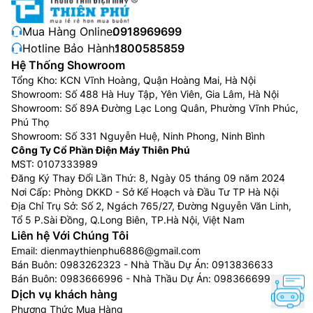
Mua Hàng Online:
0918969699
Hotline Bảo Hành:
1800585859
Hệ Thống Showroom
Tổng Kho: KCN Vĩnh Hoàng, Quận Hoàng Mai, Hà Nội
Showroom: Số 488 Hà Huy Tập, Yên Viên, Gia Lâm, Hà Nội
Showroom: Số 89A Đường Lạc Long Quân, Phường Vĩnh Phúc,
Phú Thọ
Showroom: Số 331 Nguyễn Huệ, Ninh Phong, Ninh Bình
Công Ty Cổ Phần Điện Máy Thiên Phú
MST: 0107333989
Đăng Ký Thay Đổi Lần Thứ: 8, Ngày 05 tháng 09 năm 2024
Nơi Cấp: Phòng DKKD - Sở Kế Hoạch và Đầu Tư TP Hà Nội
Địa Chỉ Trụ Sở: Số 2, Ngách 765/27, Đường Nguyễn Văn Linh,
Tổ 5 P.Sài Đồng, Q.Long Biên, TP.Hà Nội, Việt Nam
Liên hệ Với Chúng Tôi
Email:
dienmaythienphu6886@gmail.com
Bán Buôn:
0983262323
- Nhà Thầu Dự Án:
0913836633
Bán Buôn:
0983666996
- Nhà Thầu Dự Án:
0983666996
Dịch vụ khách hàng
Phương Thức Mua Hàng