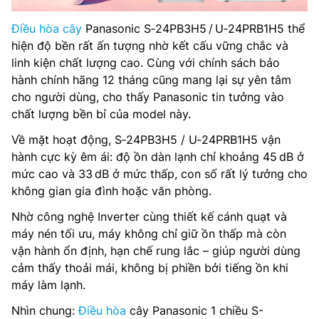
Điều hòa cây
Panasonic S‑24PB3H5 / U‑24PRB1H5 thể
hiện độ bền rất ấn tượng nhờ kết cấu vững chắc và
linh kiện chất lượng cao. Cùng với chính sách bảo
hành chính hãng 12 tháng cũng mang lại sự yên tâm
cho người dùng, cho thấy Panasonic tin tưởng vào
chất lượng bền bỉ của model này.
Về mặt hoạt động, S‑24PB3H5 / U‑24PRB1H5 vận
hành cực kỳ êm ái: độ ồn dàn lạnh chỉ khoảng 45 dB ở
mức cao và 33 dB ở mức thấp, con số rất lý tưởng cho
không gian gia đình hoặc văn phòng.
Nhờ công nghệ Inverter cùng thiết kế cánh quạt và
máy nén tối ưu, máy không chỉ giữ ồn thấp mà còn
vận hành ổn định, hạn chế rung lắc – giúp người dùng
cảm thấy thoải mái, không bị phiền bởi tiếng ồn khi
máy làm lạnh.
Nhìn chung:
Điều hòa
cây Panasonic 1 chiều S-