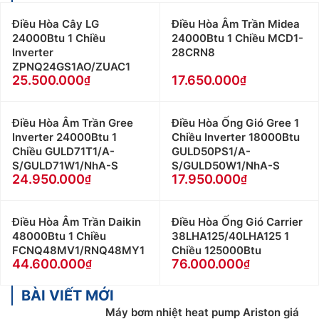
Điều Hòa Cây LG
Điều Hòa Âm Trần Midea
24000Btu 1 Chiều
24000Btu 1 Chiều MCD1-
Inverter
28CRN8
ZPNQ24GS1AO/ZUAC1
25.500.000
17.650.000
Điều Hòa Âm Trần Gree
Điều Hòa Ống Gió Gree 1
Inverter 24000Btu 1
Chiều Inverter 18000Btu
Chiều GULD71T1/A-
GULD50PS1/A-
S/GULD71W1/NhA-S
S/GULD50W1/NhA-S
24.950.000
17.950.000
Điều Hòa Âm Trần Daikin
Điều Hòa Ống Gió Carrier
48000Btu 1 Chiều
38LHA125/40LHA125 1
FCNQ48MV1/RNQ48MY1
Chiều 125000Btu
44.600.000
76.000.000
BÀI VIẾT MỚI
Máy bơm nhiệt heat pump Ariston giá