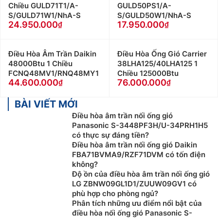
Chiều GULD71T1/A-
GULD50PS1/A-
S/GULD71W1/NhA-S
S/GULD50W1/NhA-S
24.950.000
17.950.000
Điều Hòa Âm Trần Daikin
Điều Hòa Ống Gió Carrier
48000Btu 1 Chiều
38LHA125/40LHA125 1
FCNQ48MV1/RNQ48MY1
Chiều 125000Btu
44.600.000
76.000.000
BÀI VIẾT MỚI
Điều hòa âm trần nối ống gió
Panasonic S-3448PF3H/U-34PRH1H5
có thực sự đáng tiền?
Điều hòa âm trần nối ống gió Daikin
FBA71BVMA9/RZF71DVM có tốn điện
không?
Độ ồn của điều hòa âm trần nối ống gió
LG ZBNW09GL1D1/ZUUW09GV1 có
phù hợp cho phòng ngủ?
Phân tích những ưu điểm nổi bật của
điều hòa nối ống gió Panasonic S-