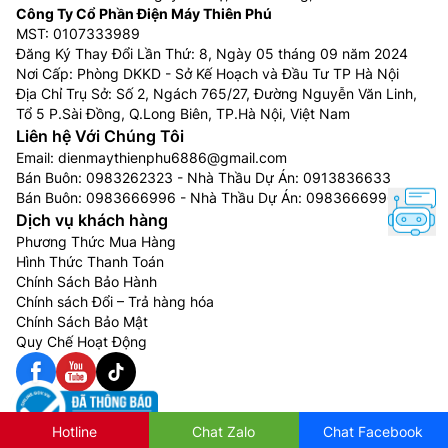
Công Ty Cổ Phần Điện Máy Thiên Phú
MST: 0107333989
Đăng Ký Thay Đổi Lần Thứ: 8, Ngày 05 tháng 09 năm 2024
Nơi Cấp: Phòng DKKD - Sở Kế Hoạch và Đầu Tư TP Hà Nội
Địa Chỉ Trụ Sở: Số 2, Ngách 765/27, Đường Nguyễn Văn Linh,
Tổ 5 P.Sài Đồng, Q.Long Biên, TP.Hà Nội, Việt Nam
Liên hệ Với Chúng Tôi
Email:
dienmaythienphu6886@gmail.com
Bán Buôn:
0983262323
- Nhà Thầu Dự Án:
0913836633
Bán Buôn:
0983666996
- Nhà Thầu Dự Án:
0983666996
Dịch vụ khách hàng
Phương Thức Mua Hàng
Hình Thức Thanh Toán
Chính Sách Bảo Hành
Chính sách Đổi – Trả hàng hóa
Chính Sách Bảo Mật
Quy Chế Hoạt Động
Hotline
Chat Zalo
Chat Facebook