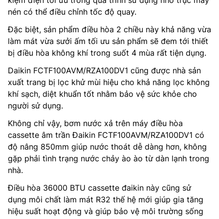
kiệm điện tối ưu trong quá trình sử dụng nhờ trục máy
nén có thể điều chỉnh tốc độ quay.
Đặc biệt, sản phẩm điều hòa 2 chiều này khả năng vừa
làm mát vừa sưởi ấm tối ưu sản phẩm sẽ đem tới thiết
bị điều hòa không khí trong suốt 4 mùa rất tiện dụng.
Daikin FCTF100AVM/RZA100DV1 cũng được nhà sản
xuất trang bị lọc khử mùi hiệu cho khả năng lọc không
khí sạch, diệt khuẩn tốt nhằm bảo vệ sức khỏe cho
người sử dụng.
Không chỉ vậy, bơm nước xả trên máy điều hòa
cassette âm trần Đaikin FCTF100AVM/RZA100DV1 có
độ nâng 850mm giúp nước thoát dễ dàng hơn, không
gặp phải tình trạng nước chảy ào ào từ dàn lạnh trong
nhà.
Điều hòa 36000 BTU cassette đaikin này cũng sử
dụng môi chất làm mát R32 thế hệ mới giúp gia tăng
hiệu suất hoạt động và giúp bảo vệ môi trường sống