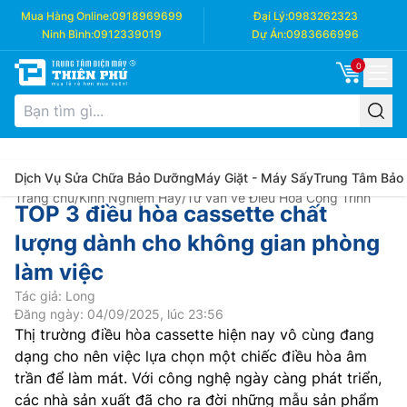
Mua Hàng Online:
0918969699
Đại Lý:
0983262323
Ninh Bình:
0912339019
Dự Án:
0983666996
0
Dịch Vụ Sửa Chữa Bảo Dưỡng
Máy Giặt - Máy Sấy
Trung Tâm Bảo
Trang chủ
/
Kinh Nghiệm Hay
/
Tư vấn về Điều Hòa Công Trình
TOP 3 điều hòa cassette chất
lượng dành cho không gian phòng
làm việc
Tác giả: Long
Đăng ngày: 04/09/2025, lúc 23:56
Thị trường điều hòa cassette hiện nay vô cùng đang
dạng cho nên việc lựa chọn một chiếc điều hòa âm
trần để làm mát. Với công nghệ ngày càng phát triển,
các nhà sản xuất đã cho ra đời những mẫu sản phẩm