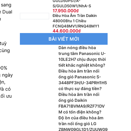
GULD50PS1/A-
 sang
S/GULD50W1/NhA-S
17.950.000
ệ Dual
Điều Hòa Âm Trần Daikin
n
48000Btu 1 Chiều
FCNQ48MV1/RNQ48MY1
44.600.000
BÀI VIẾT MỚI
tuỳ
Dàn nóng điều hòa
 cùng
trung tâm Panasonic U-
10LE2H7 chịu được thời
tiết khắc nghiệt không?
 90%
Điều hòa âm trần nối
g ngày
ống gió Panasonic S-
ện,
3448PF3H/U-34PRH1H5
có thực sự đáng tiền?
Và có
Điều hòa âm trần nối
tối ưu
ống gió Daikin
FBA71BVMA9/RZF71DV
M có tốn điện không?
Độ ồn của điều hòa âm
trần nối ống gió LG
ZBNW09GL1D1/ZUUW09