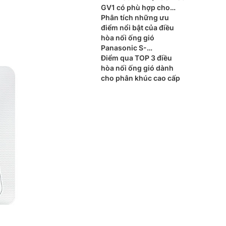
GV1 có phù hợp cho
phòng ngủ?
Phân tích những ưu
điểm nổi bật của điều
hòa nối ống gió
Panasonic S-
3448PF3H/U-48PR1H8
Điểm qua TOP 3 điều
hòa nối ống gió dành
cho phân khúc cao cấp