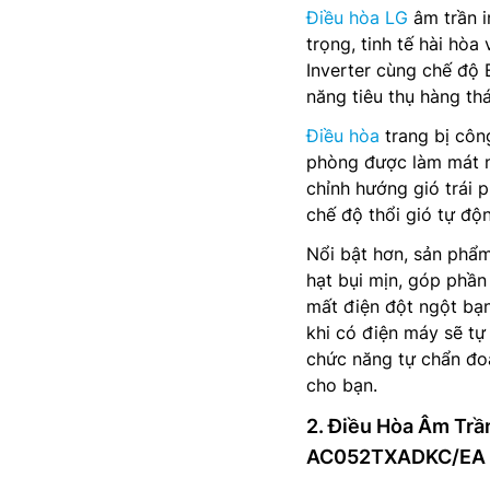
Điều hòa LG
âm trần 
trọng, tinh tế hài hò
Inverter cùng chế độ 
năng tiêu thụ hàng th
Điều hòa
trang bị côn
phòng được làm mát n
chỉnh hướng gió trái p
chế độ thổi gió tự độ
Nổi bật hơn, sản phẩm
hạt bụi mịn, góp phầ
mất điện đột ngột bạn
khi có điện máy sẽ tự
chức năng tự chẩn đoán
cho bạn.
2. Điều Hòa Âm Tr
AC052TXADKC/EA