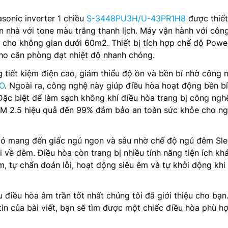
sonic inverter 1 chiều
S-3448PU3H/U-43PR1H8
được thiết
n nhà với tone màu trắng thanh lịch. Máy vận hành với côn
 cho không gian dưới 60m2. Thiết bị tích hợp chế độ Powe
ho căn phòng đạt nhiệt độ nhanh chóng.
tiết kiệm điện cao, giảm thiểu độ ồn và bền bỉ nhờ công 
O
. Ngoài ra, công nghệ này giúp điều hòa hoạt động bền bỉ
 Đặc biệt để làm sạch không khí điều hòa trang bị công ngh
PM 2.5 hiệu quả đến 99% đảm bảo an toàn sức khỏe cho ng
 có mang đến giấc ngủ ngon và sâu nhờ chế độ ngủ đêm Sle
i về đêm. Điều hòa còn trang bị nhiều tính năng tiện ích kh
, tự chẩn đoán lỗi, hoạt động siêu êm và tự khởi động khi
 điều hòa âm trần tốt nhất chúng tôi đã giới thiệu cho bạn
in của bài viết, bạn sẽ tìm được một chiếc điều hòa phù hợ