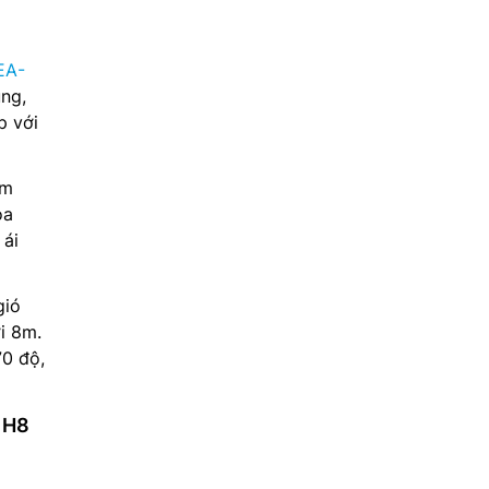
EA-
ng,
p với
ểm
òa
 ái
gió
i 8m.
70 độ,
1H8