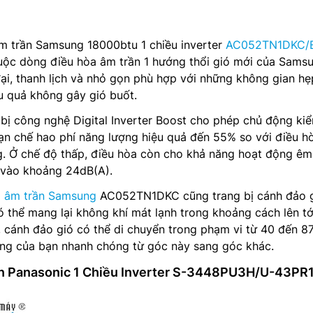
âm trần Samsung 18000btu 1 chiều inverter
AC052TN1DKC/
ộc dòng điều hòa âm trần 1 hướng thổi gió mới của Samsu
đại, thanh lịch và nhỏ gọn phù hợp với những không gian hẹ
u quả không gây gió buốt.
bị công nghệ Digital Inverter Boost cho phép chủ động ki
ạn chế hao phí năng lượng hiệu quả đến 55% so với điều h
g. Ở chế độ thấp, điều hòa còn cho khả năng hoạt động êm
ỉ vào khoảng 24dB(A).
a âm trần Samsung
AC052TN1DKC cũng trang bị cánh đảo 
 thể mang lại không khí mát lạnh trong khoảng cách lên tớ
 cánh đảo gió có thể di chuyển trong phạm vi từ 40 đến 8
òng của bạn nhanh chóng từ góc này sang góc khác.
ần Panasonic 1 Chiều Inverter S-3448PU3H/U-43PR