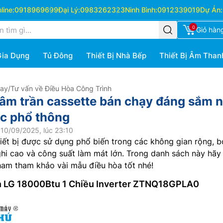
ine:
0918969699
Đại Lý:
0983262323
Ninh Bình:
0912339019
Dự Án:
0
Giỏ hàn
Gia Dụng
Tủ Đông
Thiết Bị Nhà Bếp
Thiết Bị Âm Than
Hay
/
Tư vấn về Điều Hòa Công Trình
 âm trần cassette bán chạy đáng sắm 
úc phổ thông
10/09/2025, lúc 23:10
hiết bị được sử dụng phổ biến trong các không gian rộng, b
ghi cao và công suất làm mát lớn. Trong danh sách này hãy
ham tham khảo vài mẫu điều hòa tốt nhé!
ần LG 18000Btu 1 Chiều Inverter ZTNQ18GPLA0