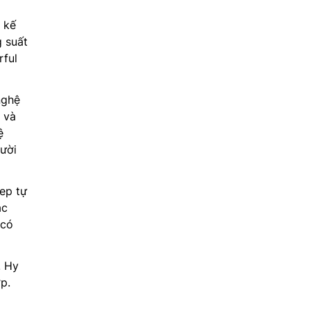
 kế
g suất
rful
nghệ
 và
ệ
ười
ep tự
ác
 có
. Hy
p.