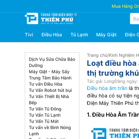
Mua Hàng Onl
Tivi
Điều Hòa
Tủ Lạnh
Máy Giặt
Điện 
Trang chủ
/
Kinh Nghiệm 
Dịch Vụ Sửa Chữa Bảo
Loạt điều hòa
Dưỡng
thị trường kh
Máy Giặt - Máy Sấy
Trung Tâm Bảo Hành
Tác giả: Long
Đăng ngày: 
Tư vấn Điều Hòa
Điều hòa âm trần
là t
Tư Vấn Robot hút bụi
điều hòa có sự tiện n
Tư Vấn Thiết Bị Nhà
Bếp
Điện Máy Thiên Phú t
Tư Vấn Tủ Đông
1. Điều Hòa Âm Tr
Tư Vấn Tủ Lạnh
Tư Vấn Tủ Mát
Tư vấn về Bình Nóng
Lạnh