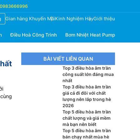
0983666996
Gian hàng Khuyến Mãi
Kinh Nghiệm Hay
Giới thiệu
g
h
Điều Hoà Công Trình
Bơm Nhiệt Heat Pump
BÀI VIẾT LIÊN QUAN
nhất
Top 3 điều hòa âm trần
công suất lớn đáng mua
nhất
Top 3 điều hòa âm trần
ởi
giá cả đi đôi với chất
 cùng
lượng nên lắp trong hè
2026
Top 5 điều hòa âm trần
chất lượng và giá mềm
mà bạn nên biết
Top 5 điều hòa âm trần
bán chạy nhất mùa hè