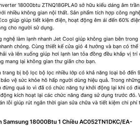
inverter 18000btu ZTNQ18GPLA0 sở hữu kiểu dáng âm trần
a với nhiều không gian nội thất. Sản phẩm tích hợp công ngh
Eco giúp giúp tiết kiệm điện, hoạt động êm ái đến 60% điệ
áng cho người sử dụng.
g nghệ làm lạnh nhanh Jet Cool giúp không gian bên trong
hanh chóng. Cùng thiết kế cửa gió 4 hướng và bạn có thể 
hải và lên xuống giúp hơi lạnh lan tỏa đồng đều khắp vị trí
ng mang lại không gian thư giãn cho bạn.
 trang bị bộ lọc bộ lọc nhiều lớp có khả năng loại bỏ đến
n bảo vệ sức khỏe hô hấp người dùng hiệu quả. Trong nhữn
 đừng quá lo vì đã có chức năng tự khởi động lại khi có đi
 động kích hoạt lại các chức năng đang sử dụng trước đó. 
 lỗi giúp rút ngắn thời gian sửa chữa và tiết kiệm chi phí 
ần Samsung 18000Btu 1 Chiều AC052TN1DKC/EA-