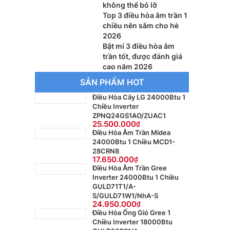
không thể bỏ lỡ
Top 3 điều hòa âm trần 1
chiều nên sắm cho hè
2026
Bật mí 3 điều hòa âm
trần tốt, được đánh giá
cao năm 2026
SẢN PHẨM HOT
Điều Hòa Cây LG 24000Btu 1
Chiều Inverter
ZPNQ24GS1AO/ZUAC1
25.500.000
Điều Hòa Âm Trần Midea
24000Btu 1 Chiều MCD1-
28CRN8
17.650.000
Điều Hòa Âm Trần Gree
Inverter 24000Btu 1 Chiều
GULD71T1/A-
S/GULD71W1/NhA-S
24.950.000
Điều Hòa Ống Gió Gree 1
Chiều Inverter 18000Btu