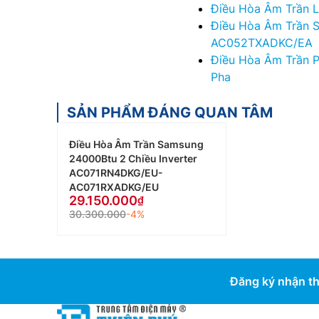
Điều Hòa Âm Trần 
Điều Hòa Âm Trần 
AC052TXADKC/EA
Điều Hòa Âm Trần 
Pha
SẢN PHẨM ĐÁNG QUAN TÂM
Điều Hòa Âm Trần Samsung
24000Btu 2 Chiều Inverter
AC071RN4DKG/EU-
AC071RXADKG/EU
29.150.000
30.300.000
-4%
Đăng ký nhận th