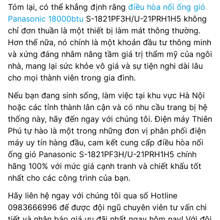
Tóm lại, có thể khẳng định rằng
điều hòa nối ống gió
Panasonic 18000btu
S-1821PF3H/U-21PRH1H5 không
chỉ đơn thuần là một thiết bị làm mát thông thường.
Hơn thế nữa, nó chính là một khoản đầu tư thông minh
và xứng đáng nhằm nâng tầm giá trị thẩm mỹ của ngôi
nhà, mang lại sức khỏe vô giá và sự tiện nghi dài lâu
cho mọi thành viên trong gia đình.
Nếu bạn đang sinh sống, làm việc tại khu vực Hà Nội
hoặc các tỉnh thành lân cận và có nhu cầu trang bị hệ
thống này, hãy đến ngay với chúng tôi. Điện máy Thiên
Phú tự hào là một trong những đơn vị phân phối điện
máy uy tín hàng đầu, cam kết cung cấp điều hòa nối
ống gió Panasonic S-1821PF3H/U-21PRH1H5 chính
hãng 100% với mức giá cạnh tranh và chiết khấu tốt
nhất cho các công trình của bạn.
Hãy liên hệ ngay với chúng tôi qua số Hotline
0983666996 để được đội ngũ chuyên viên tư vấn chi
tiết và nhận báo giá ưu đãi nhất ngay hôm nay! Với đội