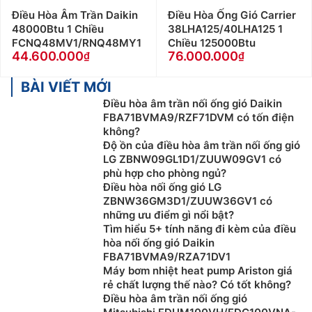
Điều Hòa Âm Trần Daikin
Điều Hòa Ống Gió Carrier
48000Btu 1 Chiều
38LHA125/40LHA125 1
FCNQ48MV1/RNQ48MY1
Chiều 125000Btu
44.600.000
76.000.000
BÀI VIẾT MỚI
Điều hòa âm trần nối ống gió Daikin
FBA71BVMA9/RZF71DVM có tốn điện
không?
Độ ồn của điều hòa âm trần nối ống gió
LG ZBNW09GL1D1/ZUUW09GV1 có
phù hợp cho phòng ngủ?
Điều hòa nối ống gió LG
ZBNW36GM3D1/ZUUW36GV1 có
những ưu điểm gì nổi bật?
Tìm hiểu 5+ tính năng đi kèm của điều
hòa nối ống gió Daikin
FBA71BVMA9/RZA71DV1
Máy bơm nhiệt heat pump Ariston giá
rẻ chất lượng thế nào? Có tốt không?
Điều hòa âm trần nối ống gió