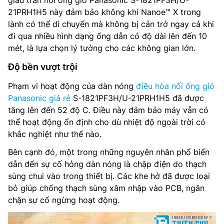
giấu trần nối ống gió Panasonic S-1821PF3H/U-
21PRH1H5 này đảm bảo không khí Nanoe™ X trong
lành có thể di chuyển mà không bị cản trở ngay cả khi
đi qua nhiều hình dạng ống dẫn có độ dài lên đến 10
mét, là lựa chọn lý tưởng cho các không gian lớn.
Độ bền vượt trội
Phạm vi hoạt động của dàn nóng
điều hòa nối ống gió
Panasonic giá rẻ
S-1821PF3H/U-21PRH1H5 đã được
tăng lên đến 52 độ C. Điều này đảm bảo máy vẫn có
thể hoạt động ổn định cho dù nhiệt độ ngoài trời có
khắc nghiệt như thế nào.
Bên cạnh đó, một trong những nguyên nhân phổ biến
dẫn đến sự cố hỏng dàn nóng là chập điện do thạch
sùng chui vào trong thiết bị. Các khe hở đã được loại
bỏ giúp chống thạch sùng xâm nhập vào PCB, ngăn
chặn sự cố ngừng hoạt động.