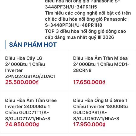
điều hòa nối ống gió Panasonic S-
3448PF3H/U-34PR1H5
Tìm hiểu các công nghệ nổi bật có trên
chiếc điều hòa nối ống gió Panasonic
S-3448PF3H/U-48PR1H8
TOP 3 điều hòa nối ống gió dòng cao
cấp đáng mua nhất quý III 2026
SẢN PHẨM HOT
Điều Hòa Cây LG
Điều Hòa Âm Trần Midea
24000Btu 1 Chiều
24000Btu 1 Chiều MCD1-
Inverter
28CRN8
ZPNQ24GS1AO/ZUAC1
25.500.000
17.650.000
Điều Hòa Âm Trần Gree
Điều Hòa Ống Gió Gree 1
Inverter 24000Btu 1
Chiều Inverter 18000Btu
Chiều GULD71T1/A-
GULD50PS1/A-
S/GULD71W1/NhA-S
S/GULD50W1/NhA-S
24.950.000
17.950.000