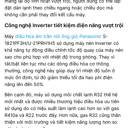
mang lại độ linh hoạt vượt trội, người dùng có thể lắp
đặt dàn lạnh theo chiều ngang hoặc chiều dọc mà
không cần phải thay đổi kết cấu máy.
Công nghệ Inverter tiết kiệm điện năng vượt trội
Máy
điều hòa âm trần nối ống gió Panasonic
S-
1821PF3H/U-21PRH1H5 sử dụng máy nén Inverter có
khả năng tự động điều chỉnh tốc độ quay của máy nén
sao cho phù hợp với nhiệt độ trong phòng. Thay vì
tắt/bật liên tục như các dòng điều hòa cơ thông
thường, công nghệ này giúp duy trì nhiệt độ luôn ở
mức ổn định, từ đó giảm thiểu tối đa hao phí điện
năng lên đến 50%.
Bên cạnh đó, máy sử dụng môi chất lạnh R32 thế hệ
mới nhất và được nhiều thương hiệu điều hòa ưu tiên
sử dụng do có hiệu suất làm lạnh cao hơn so với gas
R410a và R22 trước đây. Hơn nữa, gas R32 cũng thân
thiện với môi trường và tiết kiệm năng lượng hơn so