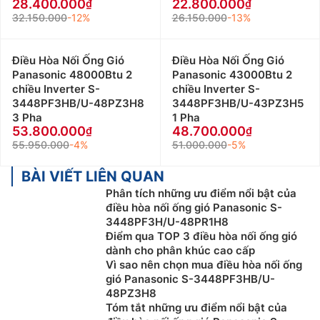
28.400.000
22.800.000
32.150.000
-12%
26.150.000
-13%
Điều Hòa Nối Ống Gió
Điều Hòa Nối Ống Gió
Panasonic 48000Btu 2
Panasonic 43000Btu 2
chiều Inverter S-
chiều Inverter S-
3448PF3HB/U-48PZ3H8
3448PF3HB/U-43PZ3H5
3 Pha
1 Pha
53.800.000
48.700.000
55.950.000
-4%
51.000.000
-5%
BÀI VIẾT LIÊN QUAN
Phân tích những ưu điểm nổi bật của
điều hòa nối ống gió Panasonic S-
3448PF3H/U-48PR1H8
Điểm qua TOP 3 điều hòa nối ống gió
dành cho phân khúc cao cấp
Vì sao nên chọn mua điều hòa nối ống
gió Panasonic S-3448PF3HB/U-
48PZ3H8
Tóm tắt những ưu điểm nổi bật của