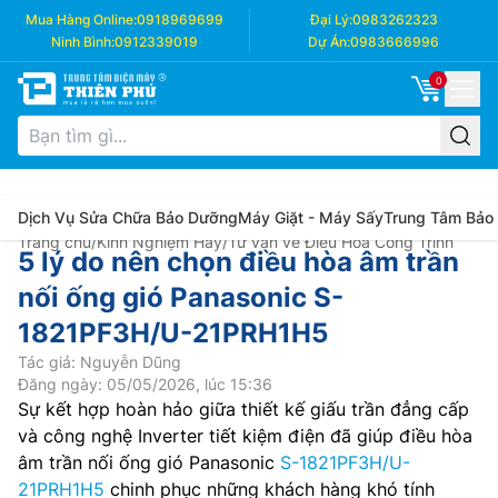
Mua Hàng Online:
0918969699
Đại Lý:
0983262323
Ninh Bình:
0912339019
Dự Án:
0983666996
0
Dịch Vụ Sửa Chữa Bảo Dưỡng
Máy Giặt - Máy Sấy
Trung Tâm Bảo
Trang chủ
/
Kinh Nghiệm Hay
/
Tư vấn về Điều Hòa Công Trình
5 lý do nên chọn điều hòa âm trần
nối ống gió Panasonic S-
1821PF3H/U-21PRH1H5
Tác giả: Nguyễn Dũng
Đăng ngày: 05/05/2026, lúc 15:36
Sự kết hợp hoàn hảo giữa thiết kế giấu trần đẳng cấp
và công nghệ Inverter tiết kiệm điện đã giúp điều hòa
âm trần nối ống gió Panasonic
S-1821PF3H/U-
21PRH1H5
chinh phục những khách hàng khó tính