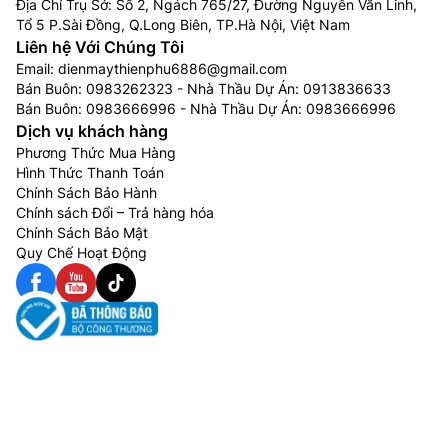
Địa Chỉ Trụ Sở: Số 2, Ngách 765/27, Đường Nguyễn Văn Linh,
Tổ 5 P.Sài Đồng, Q.Long Biên, TP.Hà Nội, Việt Nam
Liên hệ Với Chúng Tôi
Email:
dienmaythienphu6886@gmail.com
Bán Buôn:
0983262323
- Nhà Thầu Dự Án:
0913836633
Bán Buôn:
0983666996
- Nhà Thầu Dự Án:
0983666996
Dịch vụ khách hàng
Phương Thức Mua Hàng
Hình Thức Thanh Toán
Chính Sách Bảo Hành
Chính sách Đổi – Trả hàng hóa
Chính Sách Bảo Mật
Quy Chế Hoạt Động