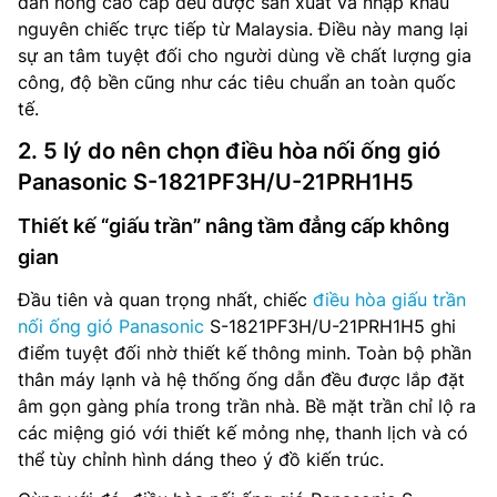
dàn nóng cao cấp đều được sản xuất và nhập khẩu
nguyên chiếc trực tiếp từ Malaysia. Điều này mang lại
sự an tâm tuyệt đối cho người dùng về chất lượng gia
công, độ bền cũng như các tiêu chuẩn an toàn quốc
tế.
2. 5 lý do nên chọn điều hòa nối ống gió
Panasonic S-1821PF3H/U-21PRH1H5
Thiết kế “giấu trần” nâng tầm đẳng cấp không
gian
Đầu tiên và quan trọng nhất, chiếc
điều hòa giấu trần
nối ống gió Panasonic
S-1821PF3H/U-21PRH1H5 ghi
điểm tuyệt đối nhờ thiết kế thông minh. Toàn bộ phần
thân máy lạnh và hệ thống ống dẫn đều được lắp đặt
âm gọn gàng phía trong trần nhà. Bề mặt trần chỉ lộ ra
các miệng gió với thiết kế mỏng nhẹ, thanh lịch và có
thể tùy chỉnh hình dáng theo ý đồ kiến trúc.