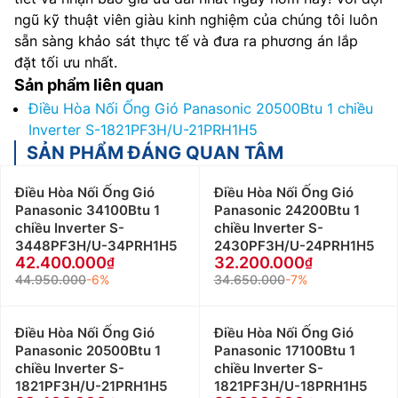
ngũ kỹ thuật viên giàu kinh nghiệm của chúng tôi luôn
sẵn sàng khảo sát thực tế và đưa ra phương án lắp
đặt tối ưu nhất.
Sản phẩm liên quan
Điều Hòa Nối Ống Gió Panasonic 20500Btu 1 chiều
Inverter S-1821PF3H/U-21PRH1H5
SẢN PHẨM ĐÁNG QUAN TÂM
Điều Hòa Nối Ống Gió
Điều Hòa Nối Ống Gió
Panasonic 34100Btu 1
Panasonic 24200Btu 1
chiều Inverter S-
chiều Inverter S-
3448PF3H/U-34PRH1H5
2430PF3H/U-24PRH1H5
42.400.000
32.200.000
44.950.000
-6%
34.650.000
-7%
Điều Hòa Nối Ống Gió
Điều Hòa Nối Ống Gió
Panasonic 20500Btu 1
Panasonic 17100Btu 1
chiều Inverter S-
chiều Inverter S-
1821PF3H/U-21PRH1H5
1821PF3H/U-18PRH1H5