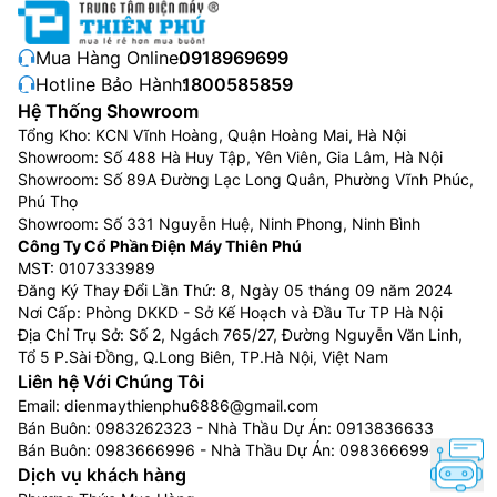
Mua Hàng Online:
0918969699
Hotline Bảo Hành:
1800585859
Hệ Thống Showroom
Tổng Kho: KCN Vĩnh Hoàng, Quận Hoàng Mai, Hà Nội
Showroom: Số 488 Hà Huy Tập, Yên Viên, Gia Lâm, Hà Nội
Showroom: Số 89A Đường Lạc Long Quân, Phường Vĩnh Phúc,
Phú Thọ
Showroom: Số 331 Nguyễn Huệ, Ninh Phong, Ninh Bình
Công Ty Cổ Phần Điện Máy Thiên Phú
MST: 0107333989
Đăng Ký Thay Đổi Lần Thứ: 8, Ngày 05 tháng 09 năm 2024
Nơi Cấp: Phòng DKKD - Sở Kế Hoạch và Đầu Tư TP Hà Nội
Địa Chỉ Trụ Sở: Số 2, Ngách 765/27, Đường Nguyễn Văn Linh,
Tổ 5 P.Sài Đồng, Q.Long Biên, TP.Hà Nội, Việt Nam
Liên hệ Với Chúng Tôi
Email:
dienmaythienphu6886@gmail.com
Bán Buôn:
0983262323
- Nhà Thầu Dự Án:
0913836633
Bán Buôn:
0983666996
- Nhà Thầu Dự Án:
0983666996
Dịch vụ khách hàng