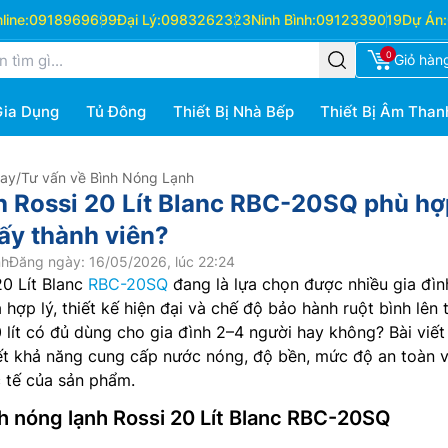
ine:
0918969699
Đại Lý:
0983262323
Ninh Bình:
0912339019
Dự Án:
0
Giỏ hàn
Gia Dụng
Tủ Đông
Thiết Bị Nhà Bếp
Thiết Bị Âm Than
Hay
/
Tư vấn về Bình Nóng Lạnh
h Rossi 20 Lít Blanc RBC-20SQ phù hợ
mấy thành viên?
nh
Đăng ngày: 16/05/2026, lúc 22:24
20 Lít Blanc
RBC-20SQ
đang là lựa chọn được nhiều gia đìn
ợp lý, thiết kế hiện đại và chế độ bảo hành ruột bình lên 
 lít có đủ dùng cho gia đình 2–4 người hay không? Bài viết
iết khả năng cung cấp nước nóng, độ bền, mức độ an toàn 
 tế của sản phẩm.
h nóng lạnh Rossi 20 Lít Blanc RBC-20SQ