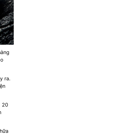
hàng
ạo
y ra.
iện
i 20
h
chữa