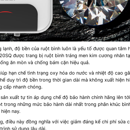
g lạnh, độ bền của ruột bình luôn là yếu tố được quan tâm 
-20SQ được trang bị ruột bình tráng men kim cương nhân t
hống ăn mòn và chống bám cặn hiệu quả.
úp hạn chế tình trạng oxy hóa do nước và nhiệt độ cao gâ
hể duy trì độ bền trong thời gian dài mà không xuất hiện h
ng cấp nhanh chóng.
 sản xuất tự tin áp dụng chế độ bảo hành chính hãng lên tớ
ột trong những mức bảo hành dài nhất trong phân khúc bìn
 hiện nay.
ng, điều này đồng nghĩa với việc giảm đáng kể chi phí sửa 
trình sử dụng lâu dài.