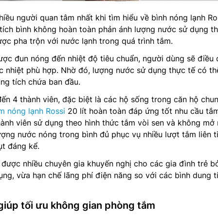
hiều người quan tâm nhất khi tìm hiểu về bình nóng lạnh Ro
ng tích bình không hoàn toàn phản ánh lượng nước sử dụng t
ợc pha trộn với nước lạnh trong quá trình tắm.
ược đun nóng đến nhiệt độ tiêu chuẩn, người dùng sẽ điều 
c nhiệt phù hợp. Nhờ đó, lượng nước sử dụng thực tế có th
ng tích chứa ban đầu.
 đến 4 thành viên, đặc biệt là các hộ sống trong căn hộ chu
m nóng lạnh Rossi
20 lít hoàn toàn đáp ứng tốt nhu cầu tắ
hành viên sử dụng theo hình thức tắm vòi sen và không mở
lượng nước nóng trong bình đủ phục vụ nhiều lượt tắm liên t
ụt đáng kể.
 được nhiều chuyên gia khuyến nghị cho các gia đình trẻ b
ng, vừa hạn chế lãng phí điện năng so với các bình dung t
 giúp tối ưu không gian phòng tắm