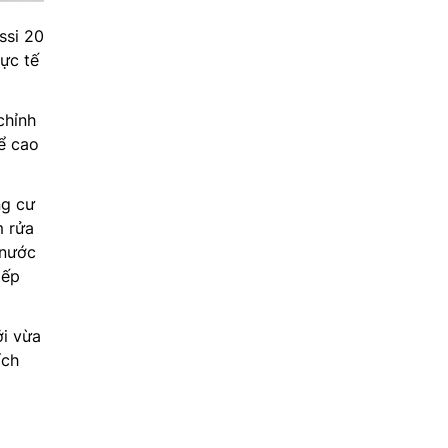
ssi 20
hực tế
chỉnh
ể cao
ng cư
m rửa
 nước
iếp
ởi vừa
ích