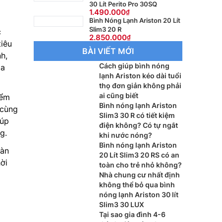
30 Lít Perito Pro 30SQ
1.490.000
Bình Nóng Lạnh Ariston 20 Lít
Slim3 20 R
c
2.850.000
iêu
BÀI VIẾT MỚI
h,
Cách giúp bình nóng
ia
lạnh Ariston kéo dài tuổi
thọ đơn giản không phải
ai cũng biết
iểm
Bình nóng lạnh Ariston
 cùng
Slim3 30 R có tiết kiệm
iúp
điện không? Có tự ngắt
g.
khi nước nóng?
Bình nóng lạnh Ariston
oàn
20 Lít Slim3 20 RS có an
ời
toàn cho trẻ nhỏ không?
Nhà chung cư nhất định
không thể bỏ qua bình
nóng lạnh Ariston 30 lít
Slim3 30 LUX
Tại sao gia đình 4-6