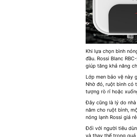
Khi lựa chọn bình nón
đầu. Rossi Blanc RBC
giúp tăng khả năng c
Lớp men bảo vệ này gi
Nhờ đó, ruột bình có t
tượng rò rỉ hoặc xuố
Đây cũng là lý do nhà
năm cho ruột bình, m
nóng lạnh Rossi giá rẻ
Đối với người tiêu dù
và thay thế trong quá 