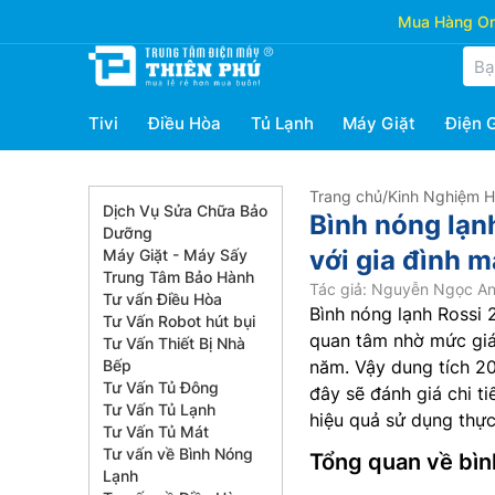
Mua Hàng Onl
Tivi
Điều Hòa
Tủ Lạnh
Máy Giặt
Điện 
Trang chủ
/
Kinh Nghiệm 
Dịch Vụ Sửa Chữa Bảo
Bình nóng lạn
Dưỡng
với gia đình 
Máy Giặt - Máy Sấy
Trung Tâm Bảo Hành
Tác giả: Nguyễn Ngọc A
Tư vấn Điều Hòa
Bình nóng lạnh Rossi 
Tư Vấn Robot hút bụi
quan tâm nhờ mức giá h
Tư Vấn Thiết Bị Nhà
Bếp
năm. Vậy dung tích 20
Tư Vấn Tủ Đông
đây sẽ đánh giá chi t
Tư Vấn Tủ Lạnh
hiệu quả sử dụng thực
Tư Vấn Tủ Mát
Tư vấn về Bình Nóng
Tổng quan về bìn
Lạnh