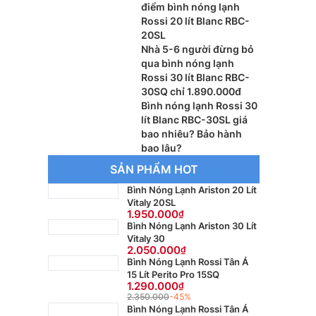
điểm bình nóng lạnh
Rossi 20 lít Blanc RBC-
20SL
Nhà 5-6 người đừng bỏ
qua bình nóng lạnh
Rossi 30 lít Blanc RBC-
30SQ chỉ 1.890.000đ
Bình nóng lạnh Rossi 30
lít Blanc RBC-30SL giá
bao nhiêu? Bảo hành
bao lâu?
SẢN PHẨM HOT
Bình Nóng Lạnh Ariston 20 Lít
Vitaly 20SL
1.950.000
Bình Nóng Lạnh Ariston 30 Lít
Vitaly 30
2.050.000
Bình Nóng Lạnh Rossi Tân Á
15 Lít Perito Pro 15SQ
1.290.000
2.350.000
-45%
Bình Nóng Lạnh Rossi Tân Á