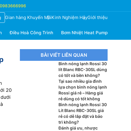
0983666996
Gian hàng Khuyến Mãi
Kinh Nghiệm Hay
Giới thiệu
g
h
Điều Hoà Công Trình
Bơm Nhiệt Heat Pump
BÀI VIẾT LIÊN QUAN
p
Bình nóng lạnh Rossi 30
lít Blanc RBC-30SL dùng
có tốt và bền không?
Tại sao nhiều gia đình
h
lựa chọn bình nóng lạnh
tới 20
Rossi giá rẻ – Hàng giá
 dưới
rẻ dùng có tốt không
và
Bình nóng lạnh Rossi 30
Lít Blanc RBC-30SL giá
rẻ có dễ lắp đặt và bảo
trì không?
Đánh giá ưu, nhược