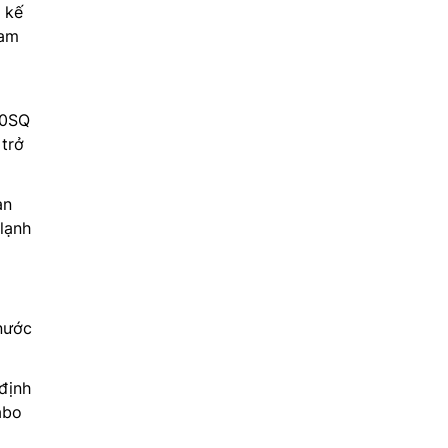
 kế
gam
20SQ
 trở
an
 lạnh
nước
định
abo