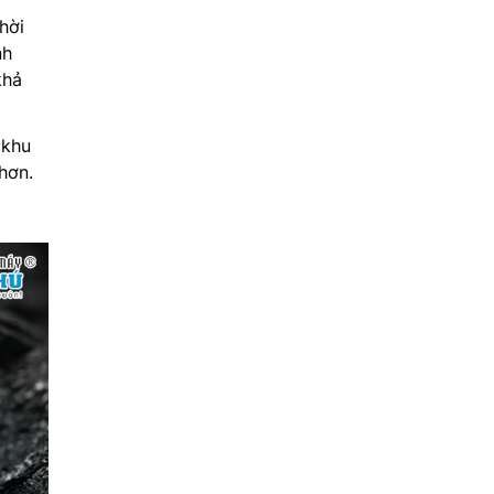
hời
nh
khả
 khu
hơn.