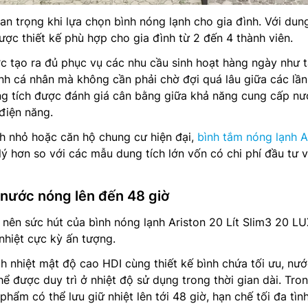
an trọng khi lựa chọn bình nóng lạnh cho gia đình. Với dung
ược thiết kế phù hợp cho gia đình từ 2 đến 4 thành viên.
 tạo ra đủ phục vụ các nhu cầu sinh hoạt hàng ngày như 
inh cá nhân mà không cần phải chờ đợi quá lâu giữa các lần
ng tích được đánh giá cân bằng giữa khả năng cung cấp nư
điện năng.
nh nhỏ hoặc căn hộ chung cư hiện đại,
bình tắm nóng lạnh A
 lý hơn so với các mẫu dung tích lớn vốn có chi phí đầu tư 
 nước nóng lên đến 48 giờ
 nên sức hút của bình nóng lạnh Ariston 20 Lít Slim3 20 L
nhiệt cực kỳ ấn tượng.
 nhiệt mật độ cao HDI cùng thiết kế bình chứa tối ưu, nư
ể được duy trì ở nhiệt độ sử dụng trong thời gian dài. Tro
 phẩm có thể lưu giữ nhiệt lên tới 48 giờ, hạn chế tối đa tìn