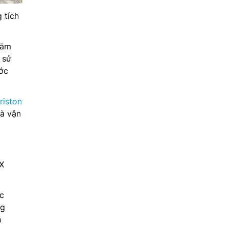
 tích
tắm
 sử
ớc
riston
và vận
UX
ớc
ng
h