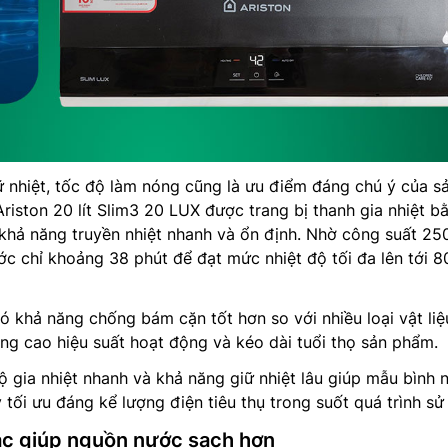
 nhiệt, tốc độ làm nóng cũng là ưu điểm đáng chú ý của s
riston 20 lít Slim3 20 LUX được trang bị thanh gia nhiệt b
khả năng truyền nhiệt nhanh và ổn định. Nhờ công suất 25
ớc chỉ khoảng 38 phút để đạt mức nhiệt độ tối đa lên tới 8
 khả năng chống bám cặn tốt hơn so với nhiều loại vật liệ
ng cao hiệu suất hoạt động và kéo dài tuổi thọ sản phẩm.
ộ gia nhiệt nhanh và khả năng giữ nhiệt lâu giúp mẫu bình 
y tối ưu đáng kể lượng điện tiêu thụ trong suốt quá trình sử
ạc giúp nguồn nước sạch hơn