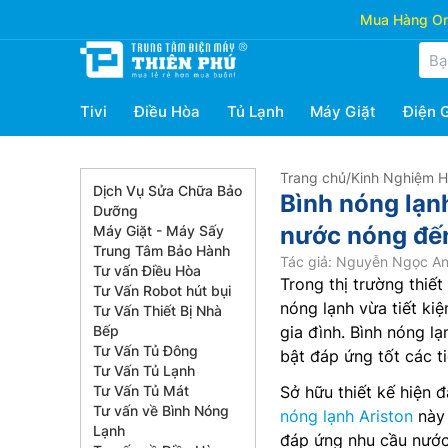
Mua Hàng Onl
Tivi
Điều Hòa
Tủ Lạnh
Máy Giặt
Điện 
Trang chủ
/
Kinh Nghiệm 
Dịch Vụ Sửa Chữa Bảo
Bình nóng lạn
Dưỡng
nước nóng đến
Máy Giặt - Máy Sấy
Trung Tâm Bảo Hành
Tác giả: Nguyễn Ngọc A
Tư vấn Điều Hòa
Trong thị trường thiế
Tư Vấn Robot hút bụi
nóng lạnh vừa tiết kiệ
Tư Vấn Thiết Bị Nhà
Bếp
gia đình. Bình nóng lạ
Tư Vấn Tủ Đông
bật đáp ứng tốt các ti
Tư Vấn Tủ Lạnh
Tư Vấn Tủ Mát
Sở hữu thiết kế hiện 
Tư vấn về Bình Nóng
nóng lạnh Ariston
này 
Lạnh
đáp ứng nhu cầu nước