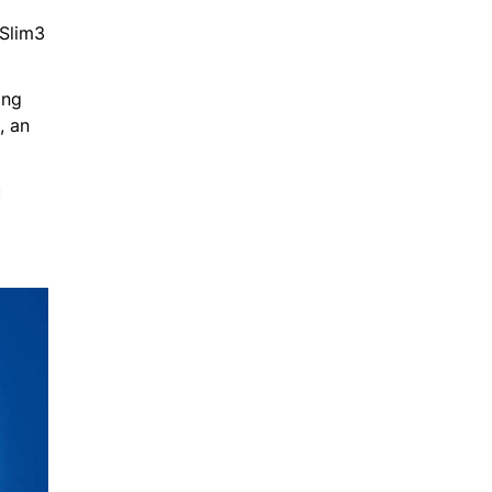
 Slim3
ong
, an
c