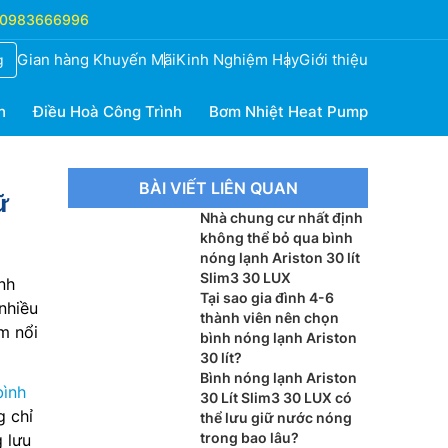
0983666996
Gian hàng Khuyến Mãi
Kinh Nghiệm Hay
Giới thiệu
g
h
Điều Hoà Công Trình
Bơm Nhiệt Heat Pump
BÀI VIẾT LIÊN QUAN
ữ
Nhà chung cư nhất định
không thể bỏ qua bình
nóng lạnh Ariston 30 lít
Slim3 30 LUX
nh
Tại sao gia đình 4-6
nhiều
thành viên nên chọn
m nổi
bình nóng lạnh Ariston
30 lít?
Bình nóng lạnh Ariston
bình
30 Lít Slim3 30 LUX có
g chỉ
thể lưu giữ nước nóng
trong bao lâu?
 lưu