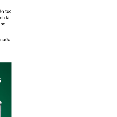
ên tục
nh là
 so
 nước