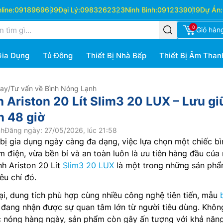
ine:
0918969699
Đại Lý:
0983262323
Ninh Bình:
0912339019
Dự Án:
0
Giỏ hàn
Gia Dụng
Tủ Đông
Thiết Bị Nhà Bếp
Thiết Bị Âm Than
Hay
/
Tư vấn về Bình Nóng Lạnh
h Ariston 20 Lít Slim3 20 LUX – Lưu gi
 48 giờ
nh
Đăng ngày: 27/05/2026, lúc 21:58
t bị gia dụng ngày càng đa dạng, việc lựa chọn một chiếc bì
m điện, vừa bền bỉ và an toàn luôn là ưu tiên hàng đầu của 
nh Ariston 20 Lít
Slim3 20 LUX
là một trong những sản phẩ
êu chí đó.
đại, dung tích phù hợp cùng nhiều công nghệ tiên tiến, mẫu
đang nhận được sự quan tâm lớn từ người tiêu dùng. Khôn
 nóng hàng ngày, sản phẩm còn gây ấn tượng với khả năng