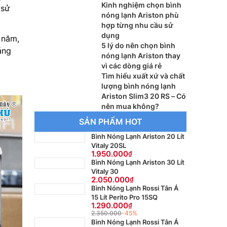
Kinh nghiệm chọn bình
 sử
nóng lạnh Ariston phù
hợp từng nhu cầu sử
dụng
 năm,
5 lý do nên chọn bình
áng
nóng lạnh Ariston thay
vì các dòng giá rẻ
Tìm hiểu xuất xứ và chất
lượng bình nóng lạnh
Ariston Slim3 20 RS – Có
nên mua không?
SẢN PHẨM HOT
Bình Nóng Lạnh Ariston 20 Lít
Vitaly 20SL
1.950.000
Bình Nóng Lạnh Ariston 30 Lít
Vitaly 30
2.050.000
Bình Nóng Lạnh Rossi Tân Á
15 Lít Perito Pro 15SQ
1.290.000
2.350.000
-45%
Bình Nóng Lạnh Rossi Tân Á