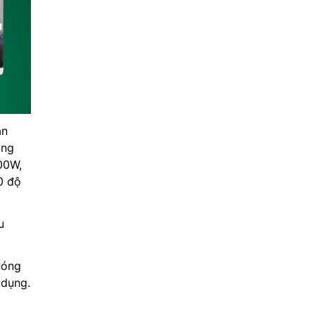
ản
ằng
00W,
0 độ
u
nóng
 dụng.