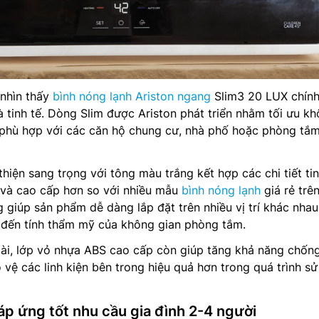
 nhìn thấy
bình nóng lạnh Ariston ngang
Slim3 20 LUX chính
à tinh tế. Dòng Slim được Ariston phát triển nhằm tối ưu k
t phù hợp với các căn hộ chung cư, nhà phố hoặc phòng tắ
hiện sang trọng với tông màu trắng kết hợp các chi tiết tin
 và cao cấp hơn so với nhiều mẫu
bình nóng lạnh
giá rẻ trên
g giúp sản phẩm dễ dàng lắp đặt trên nhiều vị trí khác nha
đến tính thẩm mỹ của không gian phòng tắm.
ài, lớp vỏ nhựa ABS cao cấp còn giúp tăng khả năng chốn
vệ các linh kiện bên trong hiệu quả hơn trong quá trình s
đáp ứng tốt nhu cầu gia đình 2-4 người