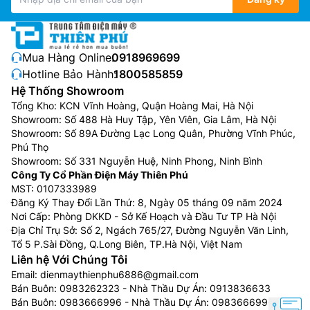
Hệ điều hành tương thích: Windows® 10, Windows® 8.1,
Windows® 7, Windows Server® 2019, Windows Server®
2016, Windows Server® 2012 R2, Windows Server® 2012,
Mua Hàng Online:
0918969699
Windows Server® 2008 R2, Windows Server® 2008,
Hotline Bảo Hành:
1800585859
Tự do in không dây
:Mac® OS X 10.9.5 & up*1, Linux*1
Hệ Thống Showroom
Nhờ tính năng in qua mạng Wifi, bạn có thể dễ dàng
Tổng Kho: KCN Vĩnh Hoàng, Quận Hoàng Mai, Hà Nội
Phần mềm đi kèm: Bộ cài máy in, Báo tình trạng mực
Showroom: Số 488 Hà Huy Tập, Yên Viên, Gia Lâm, Hà Nội
kết nối với máy in Canon mà không cần cắm dây
Showroom: Số 89A Đường Lạc Long Quân, Phường Vĩnh Phúc,
nguồn phức tạp. Không chỉ vậy, bạn cũng có thể sử
Bộ nhớ thiết bị: 1 GB
Phú Thọ
dụng máy tại văn phòng hay công ty mà không còn
Showroom: Số 331 Nguyễn Huệ, Ninh Phong, Ninh Bình
Màn hình LCD: LCD 5 dòng
phải phụ thuộc vào khoảng cách giữa máy in và máy
Công Ty Cổ Phần Điện Máy Thiên Phú
tính như những dòng máy in cũ trước đây.
MST: 0107333989
Kích thước (W x D x H): 401 x 373 x 250mm
Đăng Ký Thay Đổi Lần Thứ: 8, Ngày 05 tháng 09 năm 2024
Nơi Cấp: Phòng DKKD - Sở Kế Hoạch và Đầu Tư TP Hà Nội
Địa Chỉ Trụ Sở: Số 2, Ngách 765/27, Đường Nguyễn Văn Linh,
Trọng lượng: Xấp xỉ 8,8 kg
Tổ 5 P.Sài Đồng, Q.Long Biên, TP.Hà Nội, Việt Nam
Liên hệ Với Chúng Tôi
Tiêu thụ điện: Tối đa 1.330 W
Email:
dienmaythienphu6886@gmail.com
Bán Buôn:
0983262323
- Nhà Thầu Dự Án:
0913836633
Môi trường hoạt động
Bán Buôn:
0983666996
- Nhà Thầu Dự Án:
0983666996