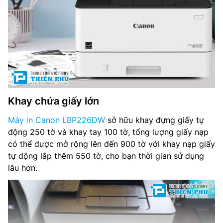
Ngôn ngữ in: UFR II, PCL 6 , Adobe® PostScript® 3™
In đảo mặt tự động: Tiêu chuẩn
Khổ giấy cho phép in đảo mặt tự động: A4, Letter, Legal,
Foolscap, Indian Legal
Lề in: 5mm – Trên, Dưới, Phải, Trái (Bao thư: 10mm)
Khay chứa giấy lớn
Tính năng in: Poster, Booklet, Watermark, Page Composer,
Toner Saver
Máy in Canon LBP226DW
sở hữu khay đựng giấy tự
động 250 tờ và khay tay 100 tờ, tổng lượng giấy nạp
Khay Cassette tiêu chuẩn: 250 tờ
có thể được mở rộng lên đến 900 tờ với khay nạp giấy
tự động lắp thêm 550 tờ, cho bạn thời gian sử dụng
Khay Đa mục đích: 100 tờ
lâu hơn.
Khay nạp giấy gắn ngoài: 550 tờ
Tổng lượng giấy nạp tối đa: 900 tờ