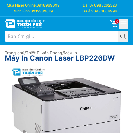
Mua Hàng Online:
0918969699
Đại Lý:
0983262323
Ninh Bình:
0912339019
Dự Án:
0983666996
0
Trang chủ
/
Thiết Bị Văn Phòng
/
Máy In
Máy In Canon Laser LBP226DW