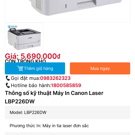
Giá: 5.690.000
CÒN TRONG KHO
Thêm giỏ hàng
Mua ngay
Gọi đặt mua:
0983262323
Hotline bảo hành:
1800585859
Thông số kỹ thuật Máy In Canon Laser
LBP226DW
Model: LBP226DW
Phương thức In: Máy in tia laser đơn sắc