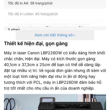
Tốc độ in A4: 38 trang/phút
Tốc độ in Letter: 40 trang/phút
Tốc độ in 2 mặt: 31 trang/phút (A4)/ 33 trang/phút
(Letter)
Xem chi tiết thông số
Độ phân giải khi in: 600 x 600 dpi
Thiết kế hiện đại, gọn gàng
Độ phân giải với Công nghệ Làm mịn Hình ảnh: 1.200 (eq.)
Máy in laser Canon LBP226DW có kiểu dáng hình khối
x 1.200dpi (eq.)
chắc chắn, hiện đại. Máy có kích thước gọn gàng
40,1cm x 37,3cm x 25cm để bạn có thể dễ dàng lắp
Thời gian làm nóng máy (Từ lúc bật nguồn): 14 giây hoặc
đặt tại nhiều vị trí. Vẻ ngoài đơn giản nhưng đi kèm với
ít hơn
một loạt tính năng hiện đại như in ấn di động hay
tương thích với PCL, máy in LBP226DW đảm bảo hỗ
A4: Xấp xỉ 5,5 giây
trợ tốt nhất cho nhu cầu in ấn của doanh nghiệp.
Letter:Xấp xỉ 5,4 giây
Thời gian khôi phục (Từ chế độ Nghỉ): 4,0 giây hoặc ít hơn