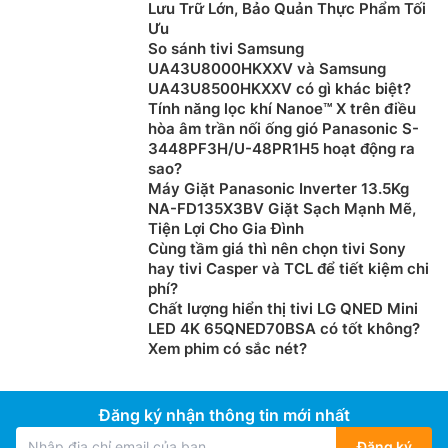
Lưu Trữ Lớn, Bảo Quản Thực Phẩm Tối
Không dây: Wi-Fi 802.11b/g/n
Ưu
So sánh tivi Samsung
In: LPD, RAW, WSD-Print (IPv4,IPv6)
UA43U8000HKXXV và Samsung
UA43U8500HKXXV có gì khác biệt?
Dịch vụ ứng dụng TCP/IP: Bonjour(mDNS), HTTP, HTTPS,
Tính năng lọc khí Nanoe™ X trên điều
POP before SMTP (IPv4,IPv6), DHCP, ARP+PING, Auto IP,
hòa âm trần nối ống gió Panasonic S-
WINS (IPv4), DHCPv6 (IPv6)
3448PF3H/U-48PR1H5 hoạt động ra
Thao tác dễ dàng trên màn hình LCD
sao?
Quản lý: SNMPv1, SNMPv3 (IPv4,IPv6)
Máy Giặt Panasonic Inverter 13.5Kg
Điều hướng và cấu hình các thiết lập trên máy in laser
NA-FD135X3BV Giặt Sạch Mạnh Mẽ,
đen trắng Canon LBP226DW dễ dàng với màn hình
Có dây: IP/Mac address filtering, HTTPS, SNMPv3,
Tiện Lợi Cho Gia Đình
IEEE802.1x, IPSEC
LCD 5 dòng. Nhiều thông tin được thể hiện nhanh
Cùng tầm giá thì nên chọn tivi Sony
hay tivi Casper và TCL để tiết kiệm chi
chóng, tiện lợi cho việc quản lí và bảo trì thiết bị.
phí?
Không dây: WEP 64/128 bit, WPA-PSK (TKIP/AES), WPA2-
Chất lượng hiển thị tivi LG QNED Mini
PSK (AES)
LED 4K 65QNED70BSA có tốt không?
Xem phim có sắc nét?
Các tính năng khác: Department ID, In bảo mật
Giải pháp in di động: Canon PRINT Business, Canon Print
Đăng ký nhận thông tin mới nhất
Service, Google Cloud Print™, Apple® AirPrint®, Mopria®
Print Service
Đăng ký