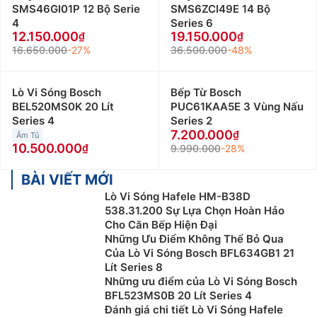
SMS46GI01P 12 Bộ Serie
SMS6ZCI49E 14 Bộ
4
Series 6
12.150.000
19.150.000
16.650.000
-27%
36.500.000
-48%
Lò Vi Sóng Bosch
Bếp Từ Bosch
BEL520MS0K 20 Lít
PUC61KAA5E 3 Vùng Nấu
Series 4
Series 2
7.200.000
Âm Tủ
10.500.000
9.990.000
-28%
BÀI VIẾT MỚI
Lò Vi Sóng Hafele HM-B38D
538.31.200 Sự Lựa Chọn Hoàn Hảo
Cho Căn Bếp Hiện Đại
Những Ưu Điểm Không Thể Bỏ Qua
Của Lò Vi Sóng Bosch BFL634GB1 21
Lít Series 8
Những ưu điểm của Lò Vi Sóng Bosch
BFL523MS0B 20 Lít Series 4
Đánh giá chi tiết Lò Vi Sóng Hafele