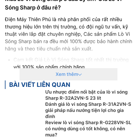
Sóng Sharp ở đâu rẻ?
Điện Máy Thiên Phú là nhà phân phối của rất nhiều
thương hiệu lớn trên thị trường, có đội ngũ tư vấn, kỹ
thuật viên lắp đặt chuyên nghiệp, Các sản phẩm Lò Vi
Sóng Sharp bán ra đều mới 100% được bảo hành chính
hãng và theo tiêu chuẩn nhà sản xuất.
Cam kết Giá Lò Vi Sóng Sharp tốt nhất thị trường
với 100% sản phẩm chính hãng
Thanh toán khi mua Lò Vi Sóng Sharp thuận tiện,
Xem thêm
bằng tiền mặt, Sec hoặc chuyển khoản
BÀI VIẾT LIÊN QUAN
Để được tư vấn miễn phí, hỗ trợ kỹ thuật, hướng
Ưu nhược điểm nổi bật của lò vi sóng
dẫn sử dụng quý khách hàng vui lòng liên hệ:
Sharp R-32A2VN-S 23 lít
0986809696
Đánh giá lò vi sóng Sharp R-31A2VN-S
giải pháp nấu nướng tiện lợi cho gia
Nếu khách hàng có như cầu mua Lò Vi Sóng Sharp
đình
số lượng lớn, hoặc Đại lý bán buôn vui lòng liên hệ:
Review lò vi sóng Sharp R-G228VN-SL
0983262323 – 0983666996 để nhận được hỗ trợ
có nướng dùng có tốt không, có nên
về giá cũng như hỗ trợ tốt nhất
mua?