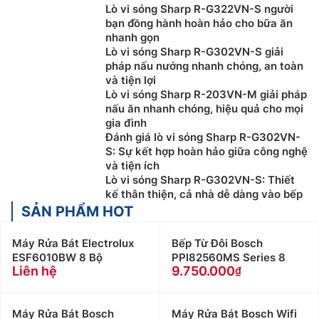
Khách hàng ở Khu vực Ninh Bình xin vui lòng liên
Lò vi sóng Sharp R-G322VN-S người
bạn đồng hành hoàn hảo cho bữa ăn
hệ: 0912339019
nhanh gọn
Khách hàng ở Khu vực Vĩnh Phúc xin vui lòng liên
Lò vi sóng Sharp R-G302VN-S giải
hệ: 0982067318
pháp nấu nướng nhanh chóng, an toàn
Khách hàng ở Khu vực Lạng Sơn xin vui lòng liên
và tiện lợi
hệ: 0983666996
Lò vi sóng Sharp R-203VN-M giải pháp
nấu ăn nhanh chóng, hiệu quả cho mọi
Khách hàng ở Khu vực Hòa Bình xin vui lòng liên
gia đình
hệ: 0983666996
Đánh giá lò vi sóng Sharp R-G302VN-
Khách hàng ở Khu vực Thanh Hóa xin vui lòng liên
S: Sự kết hợp hoàn hảo giữa công nghệ
hệ: 0983666996
và tiện ích
Khách hàng ở Khu vực Bắc Giang xin vui lòng liên
Lò vi sóng Sharp R-G302VN-S: Thiết
kế thân thiện, cả nhà dễ dàng vào bếp
hệ: 0983666996
SẢN PHẨM HOT
Máy Rửa Bát Electrolux
Bếp Từ Đôi Bosch
ESF6010BW 8 Bộ
PPI82560MS Series 8
Liên hệ
9.750.000
Máy Rửa Bát Bosch
Máy Rửa Bát Bosch Wifi