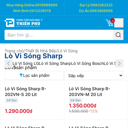
Mua Hàng Online:
0918969699
Đại Lý:
0983262323
Ninh Bình:
0912339019
Dự Án:
0983666996
0
Trang chủ
/
Thiết Bị Nhà Bếp
/
Lò Vi Sóng
Lò Vi Sóng Sharp
Lò Vi Sóng LG
Lò Vi Sóng Sharp
Lò Vi Sóng Bosch
Lò Vi Sóng H
Có
15
sản phẩm
Lọc sản phẩm
Lò Vi Sóng Sharp R-
Lò Vi Sóng Sharp R-
202VN-S 20 Lít
203VN-M 20 Lít
Để Bàn
Để Bàn
1.350.000
1.290.000
1.590.000
-15%