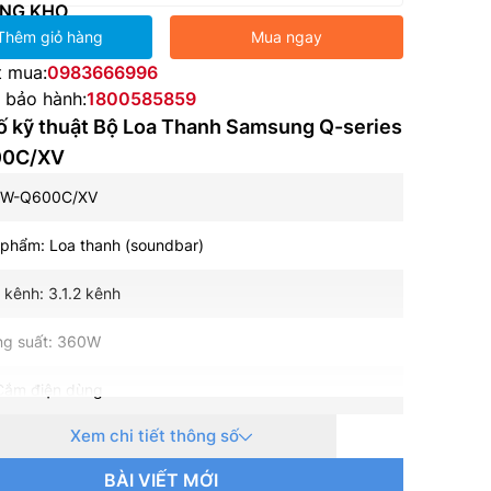
NG KHO
Thêm giỏ hàng
Mua ngay
t mua:
0983666996
e bảo hành:
1800585859
ố kỹ thuật Bộ Loa Thanh Samsung Q-series
0C/XV
HW-Q600C/XV
 phẩm: Loa thanh (soundbar)
 kênh: 3.1.2 kênh
ng suất: 360W
Cắm điện dùng
Xem chi tiết thông số
hệ âm thanh: Surround Sound Expansion, Game,
 Lite, DTS Virtual:X, Standard
BÀI VIẾT MỚI