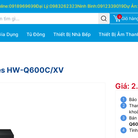
ine:
0918969699
Đại Lý:
0983262323
Ninh Bình:
0912339019
Dự Án:
0
Giỏ hàn
Gia Dụng
Tủ Đông
Thiết Bị Nhà Bếp
Thiết Bị Âm Than
ies HW-Q600C/XV
Giá: 
Bảo
Than
kho
Bán 
Q60
Tình