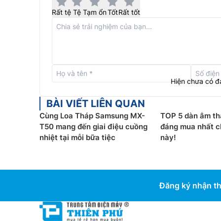
Rất tệ
Tệ
Tạm ổn
Tốt
Rất tốt
Hiện chưa có đ
BÀI VIẾT LIÊN QUAN
Cùng Loa Tháp Samsung MX-
TOP 5 dàn âm th
Âm thanh chuẩn 3.1 kênh
T50 mang đến giai điệu cuồng
đáng mua nhất c
nhiệt tại mỗi bữa tiệc
này!
Xem chương trình yêu thích với trải nghiệm âm t
Bạn sẽ không lo bị bỏ sót lời thoại hay chi tiết
thật như mọi thứ đang ở trước mắt bạn.
Đăng ký nhận th