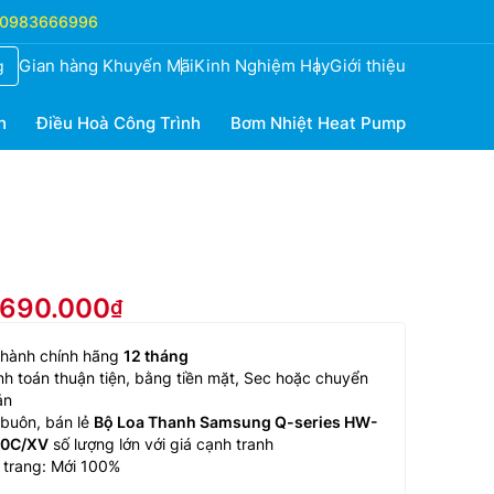
0983666996
Gian hàng Khuyến Mãi
Kinh Nghiệm Hay
Giới thiệu
g
h
Điều Hoà Công Trình
Bơm Nhiệt Heat Pump
2.690.000
 hành chính hãng
12 tháng
h toán thuận tiện, bằng tiền mặt, Sec hoặc chuyển
ản
buôn, bán lẻ
Bộ Loa Thanh Samsung Q-series HW-
0C/XV
số lượng lớn với giá cạnh tranh
 trang: Mới 100%