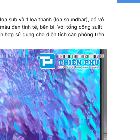
Kết nối 
Kết nối 
oa sub và 1 loa thanh (loa soundbar), có vỏ
màu đen tinh tế, bền bỉ. Với tổng công suất
Kích thư
h hợp sử dụng cho diện tích căn phòng trên
cm
Trọng lư
Kích thư
cm
Trọng lư
Sản xuất
Hãng: S