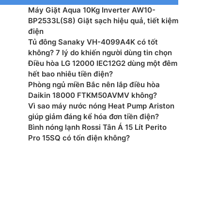
không dây: Wifi, Bluetooth
Máy Giặt Aqua 10Kg Inverter AW10-
BP2533L(S8) Giặt sạch hiệu quả, tiết kiệm
khác: HDMI, eARC, HDMI – CEC, HDMI, Optical, USB
điện
Tủ đông Sanaky VH-4099A4K có tốt
ớc loa thanh: Ngang 103 cm – Sâu 10.5 cm – Cao 5.7
không? 7 lý do khiến người dùng tin chọn
Điều hòa LG 12000 IEC12G2 dùng một đêm
hết bao nhiêu tiền điện?
ợng loa thanh: 3.8 kg
Phòng ngủ miền Bắc nên lắp điều hòa
Daikin 18000 FTKM50AVMV không?
ớc loa Sub: Ngang 18.4 cm – Sâu 29.5 cm – Cao 34.3
Vì sao máy nước nóng Heat Pump Ariston
giúp giảm đáng kể hóa đơn tiền điện?
Bình nóng lạnh Rossi Tân Á 15 Lít Perito
ợng loa Sub: 5.5 kg
Pro 15SQ có tốn điện không?
 tại: Việt Nam
amsung