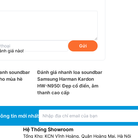
Gửi
ánh giá nào!
anh soundbar
Đánh giá nhanh loa soundbar
ho mùa hè
Samsung Harman Kardon
HW-N950: Đẹp cổ điển, âm
hanh trọn vẹn hơn nhờ âm thanh chuẩn 3.1.
thanh cao cấp
 nào với chất lương âm thanh rõ nét và chân
ông tin mới nhất
Hệ Thống Showroom
Tổng Kho: KCN Vĩnh Hoàng, Quận Hoàng Mai, Hà Nội