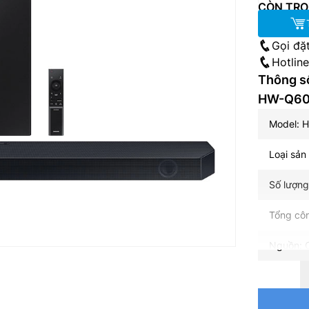
CÒN TRO
Gọi đặ
Hotlin
Thông s
HW-Q60
Model: 
Loại sản
Số lượng
Tổng cô
Nguồn: 
Công ng
Adaptive