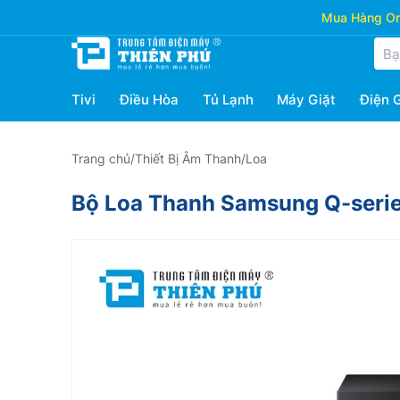
Mua Hàng Onl
Tivi
Điều Hòa
Tủ Lạnh
Máy Giặt
Điện 
Trang chủ
/
Thiết Bị Âm Thanh
/
Loa
Bộ Loa Thanh Samsung Q-ser