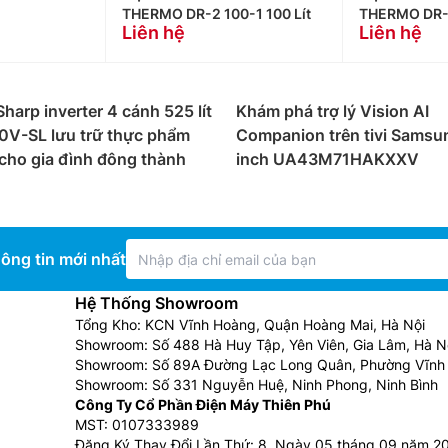
THERMO DR-2 100-1 100 Lít
THERMO DR-2
Liên hệ
Liên hệ
Sharp inverter 4 cánh 525 lít
Khám phá trợ lý Vision AI
0V-SL lưu trữ thực phẩm
Companion trên tivi Samsu
 cho gia đình đông thành
inch UA43M71HAKXXV
ông tin mới nhất
Hệ Thống Showroom
Tổng Kho: KCN Vĩnh Hoàng, Quận Hoàng Mai, Hà Nội
Showroom: Số 488 Hà Huy Tập, Yên Viên, Gia Lâm, Hà N
Showroom: Số 89A Đường Lạc Long Quân, Phường Vĩnh 
Showroom: Số 331 Nguyễn Huệ, Ninh Phong, Ninh Bình
Công Ty Cổ Phần Điện Máy Thiên Phú
MST: 0107333989
Đăng Ký Thay Đổi Lần Thứ: 8, Ngày 05 tháng 09 năm 2