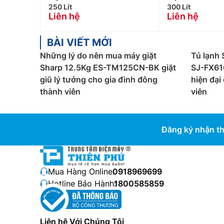
250 Lít
300 Lít
Liên hệ
Liên hệ
BÀI VIẾT MỚI
Những lý do nên mua máy giặt
Tủ lạnh 
Sharp 12.5Kg ES-TM125CN-BK giặt
SJ-FX61
giũ lý tưởng cho gia đình đông
hiện đại
thành viên
viên
Đăng ký nhận th
Mua Hàng Online:
0918969699
Hotline Bảo Hành:
1800585859
Liên hệ Với Chúng Tôi