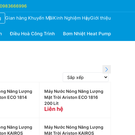
0983666996
Gian hàng Khuyến Mãi
Kinh Nghiệm Hay
Giới thiệu
g
h
Điều Hoà Công Trình
Bơm Nhiệt Heat Pump
óng Năng Lượng
Máy Nước Nóng Năng Lượng
ston ECO 1814
Mặt Trời Ariston ECO 1816
200 Lít
Liên hệ
óng Năng Lượng
Máy Nước Nóng Năng Lượng
ston KAIROS
Mặt Trời Ariston KAIROS