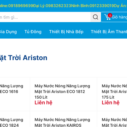
ine:
0918969699
Đại Lý:
0983262323
Ninh Bình:
0912339019
Dự Án:
0
Giỏ hàn
Gia Dụng
Tủ Đông
Thiết Bị Nhà Bếp
Thiết Bị Âm Than
 Trời Ariston
Năng Lượng
Máy Nước Nóng Năng Lượng
Máy Nước N
 ECO 1616
Mặt Trời Ariston ECO 1812
Mặt Trời Ari
150 Lít
175 Lít
Liên hệ
Liên hệ
Năng Lượng
Máy Nước Nóng Năng Lượng
Máy Nước N
n ECO 1824
Mặt Trời Ariston KAIROS
Mặt Trời Ari