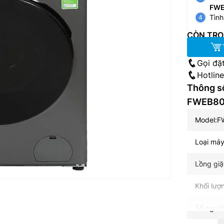
FWE
Tình
CÒN TRO
Gọi đặ
Hotlin
Thông số
FWEB8
Model:
Loại máy
Lồng giặ
Khối lượ
Số người