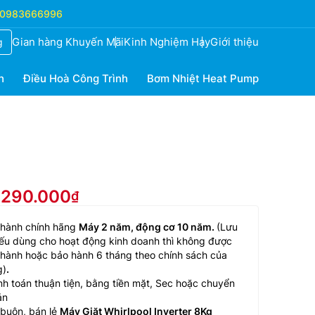
0983666996
Gian hàng Khuyến Mãi
Kinh Nghiệm Hay
Giới thiệu
g
h
Điều Hoà Công Trình
Bơm Nhiệt Heat Pump
4.290.000
 hành chính hãng
Máy 2 năm, động cơ 10 năm.
(Lưu
ếu dùng cho hoạt động kinh doanh thì không được
hành hoặc bảo hành 6 tháng theo chính sách của
g)
.
h toán thuận tiện, bằng tiền mặt, Sec hoặc chuyển
ản
buôn, bán lẻ
Máy Giặt Whirlpool Inverter 8Kg