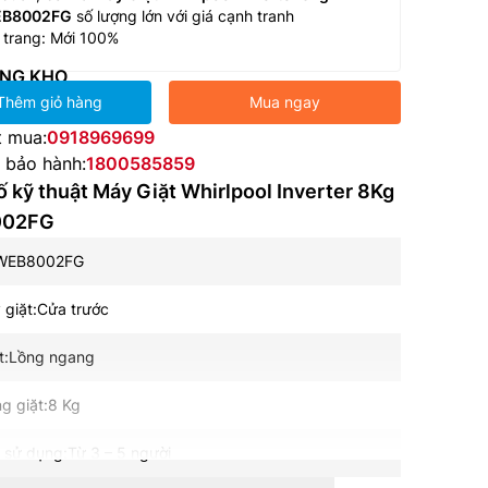
B8002FG
số lượng lớn với giá cạnh tranh
 trang: Mới 100%
NG KHO
Thêm giỏ hàng
Mua ngay
t mua:
0918969699
e bảo hành:
1800585859
 kỹ thuật Máy Giặt Whirlpool Inverter 8Kg
002FG
FWEB8002FG
 giặt:Cửa trước
t:Lồng ngang
ng giặt:8 Kg
 sử dụng:Từ 3 – 5 người