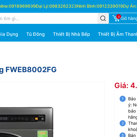
ine:
0918969699
Đại Lý:
0983262323
Ninh Bình:
0912339019
Dự Án:
0
Giỏ hàn
Gia Dụng
Tủ Đông
Thiết Bị Nhà Bếp
Thiết Bị Âm Than
 8Kg FWEB8002FG
Giá: 
Bảo
ý: N
bảo 
hãn
Than
kho
Bán 