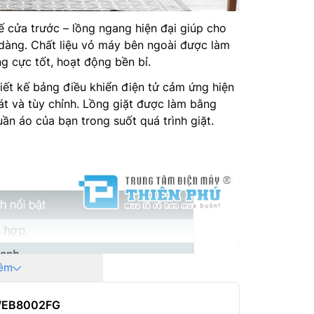
ế cửa trước – lồng ngang hiện đại giúp cho
Kích thư
 dàng. Chất liệu vỏ máy bên ngoài được làm
cm – Nặ
ng cực tốt, hoạt động bền bỉ.
Sản xuất
ết kế bảng điều khiển điện tử cảm ứng hiện
át và tùy chỉnh. Lồng giặt được làm bằng
Hãng:Whi
ần áo của bạn trong suốt quá trình giặt.
êm
 FWEB8002FG