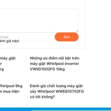
Gửi
ánh giá nào!
ần áo lên tới 8 kg sẽ đáp ứng nhu cầu tốt
 máy giặt
Những ưu điểm nổi bật trên
ười.
er
máy giặt Whirlpool inverter
kg
VWIID1002FG 10kg
trang bị với 10 chương trình giặt đa dạng
 nhẹ, giặt đồ bẩn, giặt đồ len,… Đáp ứng nhu
 đối với mọi loại đồ giặt.
hirlpool 9kg
Đánh giá chất lượng máy giặt
ên mua hiện
sấy Whirlpool WWEB10702FG
máy
có tốt không?