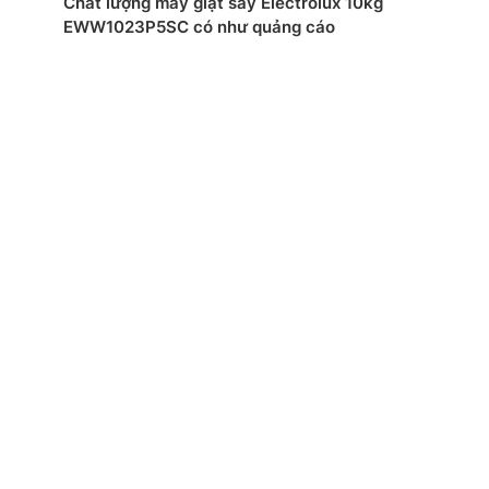
Chất lượng máy giặt sấy Electrolux 10kg
EWW1023P5SC có như quảng cáo
ớc, khối lượng:Cao 85 cm – Ngang 60 cm – Sâu 59.9
ng 63 kg
 tại:Trung Quốc
rlpool.