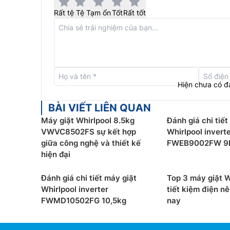
Rất tệ
Tệ
Tạm ổn
Tốt
Rất tốt
Hiện chưa có đ
BÀI VIẾT LIÊN QUAN
Máy Giặt Whirlpool FWEB8002FG
có thể giặt qu
Máy giặt Whirlpool 8.5kg
Đánh giá chi tiết
cho gia đình đông thành viên khoảng từ 3 – 5 ng
VWVC8502FS sự kết hợp
Whirlpool invert
giữa công nghệ và thiết kế
FWEB9002FW 9
Chiếc máy giặt Whirlpool FWEB8002FG này được 
hiện đại
tiện ích có thể kể đến như là: Giặt vệ sinh, giặt
cầu sử dụng đa dạng cho người dùng, có thể dùng
Đánh giá chi tiết máy giặt
Top 3 máy giặt W
Whirlpool inverter
tiết kiệm điện n
Các công nghệ giặt đặc biệt có trên 
FWMD10502FG 10,5kg
nay