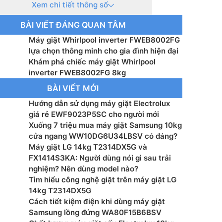
Xem chi tiết thông số
erter:Công nghệ Inverter
BÀI VIẾT ĐÁNG QUAN TÂM
g cơ:Truyền động gián tiếp (dây Curoa)
Máy giặt Whirlpool inverter FWEB8002FG
ệ giặt:Công nghệ cảm biến thông minh 6th
lựa chọn thông minh cho gia đình hiện đại
itize Wash – Chương trình giặt sát khuẩn loại bỏ vi
Khám phá chiếc máy giặt Whirlpool
inverter FWEB8002FG 8kg
BÀI VIẾT MỚI
hệ sấy:Không có
Hướng dẫn sử dụng máy giặt Electrolux
t sử dụng điện:11.5 Wh/kg
giá rẻ EWF9023P5SC cho người mới
Xuống 7 triệu mua máy giặt Samsung 10kg
uay vắt tối đa:1200 vòng/phút
cửa ngang WW10DG6U34LBSV có đáng?
Máy giặt LG 14kg T2314DX5G và
u lồng giặt:Thép không gỉ
FX1414S3KA: Người dùng nói gì sau trải
nghiệm? Nên dùng model nào?
 vỏ máy:Kim loại sơn tĩnh điện
Tìm hiểu công nghệ giặt trên máy giặt LG
14kg T2314DX5G
u nắp máy:Mạ chrome
Cách tiết kiệm điện khi dùng máy giặt
Samsung lồng đứng WA80F15B6BSV
u khiển:Tiếng Anh cảm ứng có màn hình hiển thị