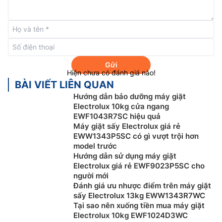
Công nghệ UltraMix lưu giữ quần áo bền màu
Gửi
Hiện chưa có đánh giá nào!
BÀI VIẾT LIÊN QUAN
Hướng dẫn bảo dưỡng máy giặt
Electrolux 10kg cửa ngang
EWF1043R7SC hiệu quả
Máy giặt sấy Electrolux giá rẻ
EWW1343P5SC có gì vượt trội hơn
model trước
Máy giặt Electrolux EWF1141AEWA được trang bị các
Hướng dẫn sử dụng máy giặt
công nghệ hiện đại chỉ có trên các thuộc phân khúc
Electrolux giá rẻ EWF9023P5SC cho
cao cấp. Với công nghệ này, thì các chất giặt tẩy được
người mới
hòa tan hòan toàn trong nước, nhẹ nhàng tẩy sạch vết
Đánh giá ưu nhược điểm trên máy giặt
sấy Electrolux 13kg EWW1343R7WC
bẩn và giữ cho quần áo luôn bền màu theo thời gian.
Tại sao nên xuống tiền mua máy giặt
Không bị quá tải, quần áo không bao giờ bị giặt
Electrolux 10kg EWF1024D3WC