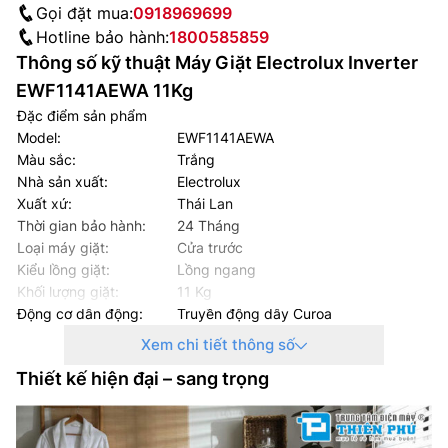
Gọi đặt mua:
0918969699
Hotline bảo hành:
1800585859
Thông số kỹ thuật Máy Giặt Electrolux Inverter
EWF1141AEWA 11Kg
Đặc điểm sản phẩm
Model:
EWF1141AEWA
Màu sắc:
Trắng
Nhà sản xuất:
Electrolux
Xuất xứ:
Thái Lan
Thời gian bảo hành:
24 Tháng
Loại máy giặt:
Cửa trước
Kiểu lồng giặt:
Lồng ngang
Khối lượng giặt:
11 Kg
Động cơ dẫn động:
Truyền động dây Curoa
Công nghệ Inverter:
Có Inverter
Xem chi tiết thông số
Tốc độ quay vắt:
1400 vòng/phút
Thiết kế hiện đại – sang trọng
Chế độ giặt nhanh:
Có
Kháng khuẩn – Khử mùi:
Giặt hơi nước Vapour Care
Vệ sinh lồng giặt:
Có
Chất liệu lồng giặt:
Thép không gỉ