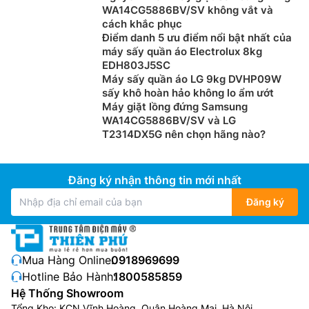
WA14CG5886BV/SV không vắt và
cách khắc phục
Điểm danh 5 ưu điểm nổi bật nhất của
máy sấy quần áo Electrolux 8kg
Nhanh chóng làm mới và giảm nhăn với chu trình
EDH803J5SC
Vapour Refresh 35 phút. Áo quần của bạn sẽ mềm
Máy sấy quần áo LG 9kg DVHP09W
mại, mịn màng, thơm mát và ít nhăn lên tới 23%.
sấy khô hoàn hảo không lo ẩm ướt
Máy giặt lồng đứng Samsung
Giặt tay đối với đồ len
WA14CG5886BV/SV và LG
T2314DX5G nên chọn hãng nào?
Tự tin chăm sóc các sản phẩm bằng len, ngay cả khi
có đính nhãn “chỉ giặt tay”. Chu trình giặt đồ len nhẹ
của chúng tôi được chứng nhận bởi Woolmark, theo
Đăng ký nhận thông tin mới nhất
đó, chu trình này sẽ chăm sóc các sản phẩm bằng len
Đăng ký
giống như khi bạn giặt tay, giúp áo quần của bạn giữ
được vẻ tươi mới lâu hơn.
Tự động phát hiện vết bẩn và cặn, đem đến chu
Mua Hàng Online:
0918969699
trình giặt sạch hòan hảo
Hotline Bảo Hành:
1800585859
Hệ Thống Showroom
Tổng Kho: KCN Vĩnh Hoàng, Quận Hoàng Mai, Hà Nội