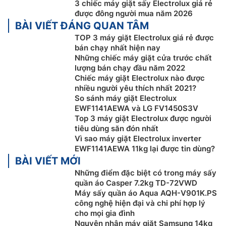
3 chiếc máy giặt sấy Electrolux giá rẻ
quá mức, ít hao mòn
được đông người mua năm 2026
BÀI VIẾT ĐÁNG QUAN TÂM
Công nghệ cảm biến tải trọng Load Sensor™ trên
máy
TOP 3 máy giặt Electrolux giá rẻ được
giặt Electrolux lồng ngang
EWF1141AEWA hiển thị
bán chạy nhất hiện nay
trọng lượng giặt thực tế và lượng chất giặt tẩy khuyến
Những chiếc máy giặt cửa trước chất
nghị cho mỗi lần giặt. Căn cứ vào kích cỡ tải trọng, nó
lượng bán chạy đầu năm 2022
sẽ tự động điều chỉnh thời gian, lượng nước và mức
Chiếc máy giặt Electrolux nào được
năng lượng tiêu thụ để đem đến sự chăm sóc tốt nhất
nhiều người yêu thích nhất 2021?
So sánh máy giặt Electrolux
cho quần áo của bạn.
EWF1141AEWA và LG FV1450S3V
Giảm nhăn, lưu giữ kiểu dáng ưa thích
Top 3 máy giặt Electrolux được người
tiêu dùng săn đón nhất
Vì sao máy giặt Electrolux inverter
EWF1141AEWA 11kg lại được tin dùng?
BÀI VIẾT MỚI
Những điểm đặc biệt có trong máy sấy
quần áo Casper 7.2kg TD-72VWD
Máy sấy quần áo Aqua AQH-V901K.PS
công nghệ hiện đại và chi phí hợp lý
cho mọi gia đình
Nguyên nhân máy giặt Samsung 14kg