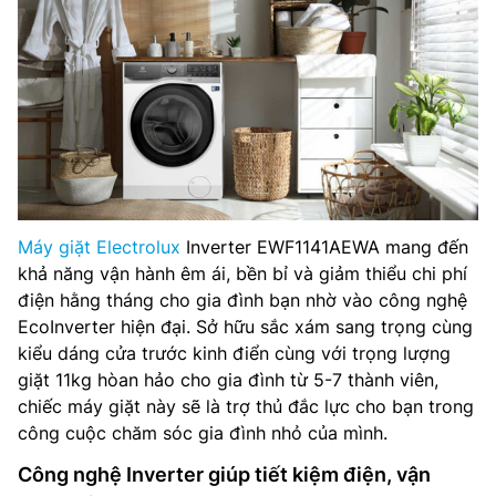
Khóa an toàn:
Có
Cài đặt hẹn giờ:
Có
Kích thước sản phẩm:
850 x 600 x 659 mm
Máy giặt Electrolux
Inverter EWF1141AEWA mang đến
khả năng vận hành êm ái, bền bỉ và giảm thiểu chi phí
điện hằng tháng cho gia đình bạn nhờ vào công nghệ
EcoInverter hiện đại. Sở hữu sắc xám sang trọng cùng
kiểu dáng cửa trước kinh điển cùng với trọng lượng
giặt 11kg hòan hảo cho gia đình từ 5-7 thành viên,
chiếc máy giặt này sẽ là trợ thủ đắc lực cho bạn trong
công cuộc chăm sóc gia đình nhỏ của mình.
Công nghệ Inverter giúp tiết kiệm điện, vận