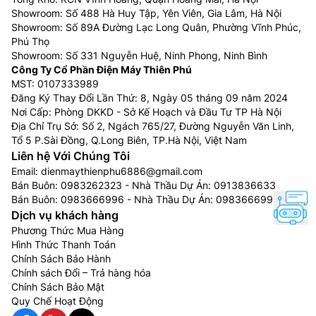
Showroom: Số 488 Hà Huy Tập, Yên Viên, Gia Lâm, Hà Nội
Showroom: Số 89A Đường Lạc Long Quân, Phường Vĩnh Phúc,
Phú Thọ
Showroom: Số 331 Nguyễn Huệ, Ninh Phong, Ninh Bình
Công Ty Cổ Phần Điện Máy Thiên Phú
MST: 0107333989
Đăng Ký Thay Đổi Lần Thứ: 8, Ngày 05 tháng 09 năm 2024
Nơi Cấp: Phòng DKKD - Sở Kế Hoạch và Đầu Tư TP Hà Nội
Địa Chỉ Trụ Sở: Số 2, Ngách 765/27, Đường Nguyễn Văn Linh,
Tổ 5 P.Sài Đồng, Q.Long Biên, TP.Hà Nội, Việt Nam
Liên hệ Với Chúng Tôi
Công nghệ SensorWash™ trên máy giặt Electrolux cửa
Email:
dienmaythienphu6886@gmail.com
trước EWF1141AEWA tự động phát hiện các mức độ
Bán Buôn:
0983262323
- Nhà Thầu Dự Án:
0913836633
bẩn của áo quần và điều chỉnh độ dài chu kỳ giặt phù
Bán Buôn:
0983666996
- Nhà Thầu Dự Án:
0983666996
Dịch vụ khách hàng
hợp để chắc chắn rằng quần áo của bạn luôn được trải
Phương Thức Mua Hàng
nghiệm chu trình giặt hòan hảo. Với hiệu suất xả được
Hình Thức Thanh Toán
cải thiện giúp tiết kiệm tới 80% lượng chất giặt tẩy,
Chính Sách Bảo Hành
những chiếc đầm đen và những chiếc áo sơ mi trắng
Chính sách Đổi – Trả hàng hóa
sẽ được làm sạch tối ưu, không để lại vết cặn sau khi
Chính Sách Bảo Mật
giặt.
Quy Chế Hoạt Động