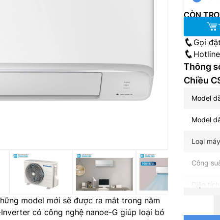
CÒN TRO
Gọi đặ
Hotlin
Thông s
Chiều 
Model d
Model d
Loại máy
Công suấ
Diện tíc
những model mới sẽ được ra mắt trong năm
Nguồn đi
Inverter có công nghệ nanoe-G giúp loại bỏ