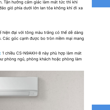
n. Tận hưởng cảm giác làm mát tức thì khi
Điện năn
o gió phía dưới lớn lan tỏa không khí đi xa
Công ngh
Lưu lượn
ế hiện đại với tông màu trắng có thể dễ dàng
Môi chất
au. Các góc cạnh được bo tròn mềm mại mang
Kích thư
c
1 chiều CS-N9AKH-8 này phù hợp làm mát
Trọng lư
như phòng ngủ, phòng khách hoặc phòng làm
Kích th
Trọng lư
Kích thư
Nơi sản 