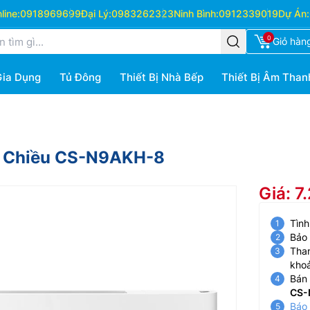
ine:
0918969699
Đại Lý:
0983262323
Ninh Bình:
0912339019
Dự Án:
0
Giỏ hàn
Gia Dụng
Tủ Đông
Thiết Bị Nhà Bếp
Thiết Bị Âm Than
1 Chiều CS-N9AKH-8
Giá: 7
Tình
Bảo
Than
kho
Bán 
CS-
Báo 