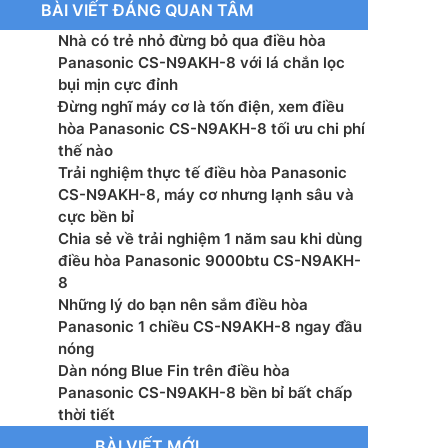
BÀI VIẾT ĐÁNG QUAN TÂM
g tiêu thụ (làm lạnh): 760 W
Nhà có trẻ nhỏ đừng bỏ qua điều hòa
ệ inverter: Không
Panasonic CS-N9AKH-8 với lá chắn lọc
bụi mịn cực đỉnh
g gió: 10.4 m3/h
Đừng nghĩ máy cơ là tốn điện, xem điều
hòa Panasonic CS-N9AKH-8 tối ưu chi phí
 lạnh: R32
thế nào
Trải nghiệm thực tế điều hòa Panasonic
ớc dàn lạnh (RxCxS): 765 x 290 x 214 mm
CS-N9AKH-8, máy cơ nhưng lạnh sâu và
cực bền bỉ
ợng dàn lạnh: 8 kg
Chia sẻ về trải nghiệm 1 năm sau khi dùng
điều hòa Panasonic 9000btu CS-N9AKH-
ước dàn nóng (RxCxS): 650 x 490 x 230 mm
8
Những lý do bạn nên sắm điều hòa
ợng dàn nóng: 22 kg
Panasonic 1 chiều CS-N9AKH-8 ngay đầu
nóng
ớc đường ống (lỏng/gas): 6/10 mm
Dàn nóng Blue Fin trên điều hòa
Panasonic CS-N9AKH-8 bền bỉ bất chấp
xuất: Indonesia
thời tiết
BÀI VIẾT MỚI