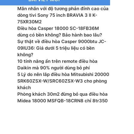
 xuất: Panasonic
Mãn nhãn với độ tương phản đỉnh cao của
dòng tivi Sony 75 inch BRAVIA 3 II K-
mắt: 2025
75XR30M2
Điều hòa Casper 18000 SC-18FB36M
dùng có bền không? Bảo hành bao lâu?
Sự thật về điều hòa Casper 9000btu JC-
09IU36: Giá dưới 5 triệu liệu có bền
không?
10 tính năng ẩn trên remote điều hòa
Daikin mà 90% người dùng bỏ phí
5 Lý do nên lắp điều hòa Mitsubishi 20000
SRK60ZSX-W/SRC60ZSX-W3 cho phòng
khách
Phòng khách 30m2 đừng bỏ qua điều hòa
Midea 18000 MSFQB-18CRN8 chỉ 8tr350