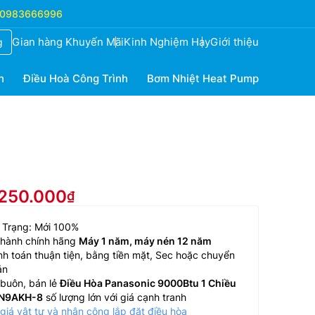
0983666996
Gian hàng Khuyến Mãi
Kinh Nghiệm Hay
Giới thiệu
g
h
Điều Hoà Công Trình
Bơm Nhiệt Heat Pump
.250.000
 Trạng: Mới 100%
 hành chính hãng
Máy 1 năm, máy nén 12 năm
h toán thuận tiện, bằng tiền mặt, Sec hoặc chuyển
ản
buôn, bán lẻ
Điều Hòa Panasonic 9000Btu 1 Chiều
N9AKH-8
số lượng lớn với giá cạnh tranh
giá vật tư và nhân công lắp đặt điều hòa