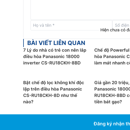
Hiện chưa có đ
BÀI VIẾT LIÊN QUAN
7 Lý do nhà có trẻ con nên lắp
Chế độ Powerful 
điều hòa Panasonic 18000
hòa Panasonic 
inverter CS-RU18CKH-8BD
làm mát nhanh c
Bật chế độ lọc không khí độc
Giá gần 20 triệu,
lập trên điều hòa Panasonic
Panasonic 1800
CS-RU18CKH-8D như thế
RU18CKH-8BD có
Công nghệ Nanoe-G
nào?
tiền bát gạo?
Điều hòa Panasonic 9000btu
CS-N9AKH-8 được t
có hiệu quả trong việc loại bỏ 99% các hạt bụi.
Đăng ký nhận th
các hạt bụi có kích thước nhỏ như PM 2.5, đưa c