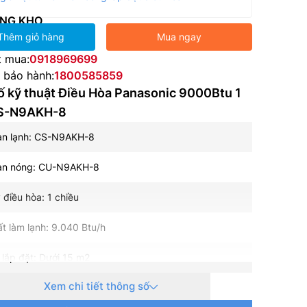
NG KHO
Thêm giỏ hàng
Mua ngay
t mua:
0918969699
e bảo hành:
1800585859
ố kỹ thuật Điều Hòa Panasonic 9000Btu 1
CS-N9AKH-8
àn lạnh: CS-N9AKH-8
àn nóng: CU-N9AKH-8
 điều hòa: 1 chiều
t làm lạnh: 9.040 Btu/h
h lắp đặt: Dưới 15 m2
Xem chi tiết thông số
ện: 1 pha, 220-240 V, 50-60 Hz