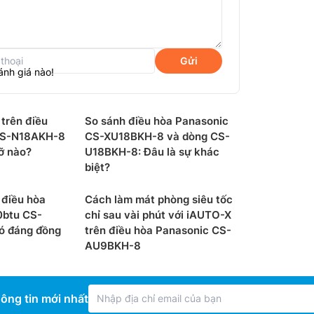
Gửi
ánh giá nào!
trên điều
So sánh điều hòa Panasonic
CS-N18AKH-8
CS-XU18BKH-8 và dòng CS-
ỡ nào?
U18BKH-8: Đâu là sự khác
biệt?
 điều hòa
Cách làm mát phòng siêu tốc
0btu CS-
chỉ sau vài phút với iAUTO-X
 đáng đồng
trên điều hòa Panasonic CS-
AU9BKH-8
rang bị công nghệ lọc không khí Nanoe-G
 Nanoe-G giải phóng ra các ion âm để bắt giữ
ông tin mới nhất
húng trở lại bộ lọc giúp mang lại không gian