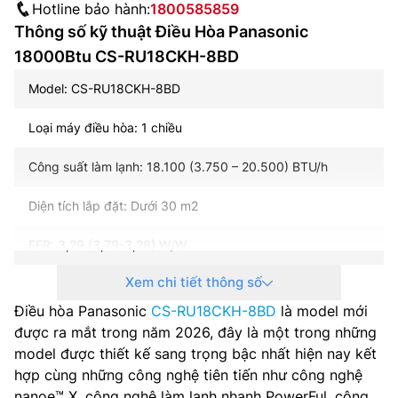
Hotline bảo hành:
1800585859
Thông số kỹ thuật Điều Hòa Panasonic
18000Btu CS-RU18CKH-8BD
Model: CS-RU18CKH-8BD
Loại máy điều hòa: 1 chiều
Công suất làm lạnh: 18.100 (3.750 – 20.500) BTU/h
Diện tích lắp đặt: Dưới 30 m2
EER: 3,29 (3,79-3,28) W/W
Xem chi tiết thông số
CSPF: 5,97 W/W (5★)
Điều hòa Panasonic
CS-RU18CKH-8BD
là model mới
Nguồn điện: 1 pha, 220-240 V, 50-60 Hz
được ra mắt trong năm 2026, đây là một trong những
model được thiết kế sang trọng bậc nhất hiện nay kết
Công suất điện vào: 1.610 (290-1.830) W
hợp cùng những công nghệ tiên tiến như công nghệ
nanoe™ X, công nghệ làm lạnh nhanh PowerFul, công