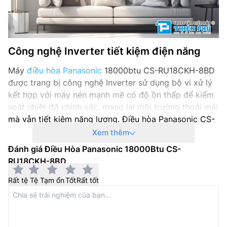
Chiều dài đường ống tối đa: 30 m
Chênh lệch độ cao tối đa: 20 m
Công nghệ Inverter tiết kiệm điện năng
Nơi sản xuất: Malaysia
Máy
điều hòa Panasonic
18000btu CS-RU18CKH-8BD
được trang bị công nghệ Inverter sử dụng bộ vi xử lý
Hãng sản xuất: Panasonic
kết hợp với máy nén mạnh mẽ có độ ồn thấp để kiểm
soát nhiệt độ chính xác, mang lại môi trường thoải mái
Năm ra mắt: 2026
mà vẫn tiết kiệm năng lượng. Điều hòa Panasonic CS-
RU18CKH-8BD có chỉ số hiệu suất năng lượng CSPF
Xem thêm
cao đạt 5 sao, giúp giảm đáng kể hóa đơn tiền điện và
Đánh giá Điều Hòa Panasonic 18000Btu CS-
tác động đến môi trường.
RU18CKH-8BD
Rất tệ
Tệ
Tạm ổn
Tốt
Rất tốt