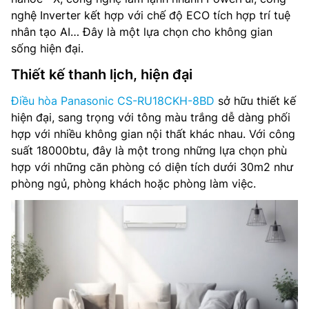
Lưu lượng gió dàn lạnh: 19,3 m³/phút
nghệ Inverter kết hợp với chế độ ECO tích hợp trí tuệ
nhân tạo AI… Đây là một lựa chọn cho không gian
Độ ồn dàn lạnh: 44/32/28 dB(A)
sống hiện đại.
Lưu lượng gió dàn nóng: 39.3 m³/phút
Thiết kế thanh lịch, hiện đại
Độ ồn dàn nóng: 50 dB(A)
Điều hòa Panasonic CS-RU18CKH-8BD
sở hữu thiết kế
hiện đại, sang trọng với tông màu trắng dễ dàng phối
Công nghệ inverter Có
hợp với nhiều không gian nội thất khác nhau. Với công
suất 18000btu, đây là một trong những lựa chọn phù
Môi chất lạnh: R32
hợp với những căn phòng có diện tích dưới 30m2 như
phòng ngủ, phòng khách hoặc phòng làm việc.
Kích thước dàn lạnh: 295 x 1060 x 249 mm
Trọng lượng dàn lạnh: 12 kg
Kích thước dàn nóng: 619 x 824 x 299 mm
Trọng lượng dàn nóng: 29 kg
Kích thước đường ống (lỏng/hơi): 6.35/12.7 mm