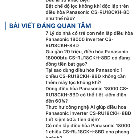
Bật chế độ lọc không khí độc lập trên
điều hòa Panasonic CS-RU18CKH-8D
như thế nào?
BÀI VIẾT ĐÁNG QUAN TÂM
7 Lý do nhà có trẻ con nên lắp điều hòa
Panasonic 18000 inverter CS-
RU18CKH-8BD
Giá gần 20 triệu, điều hòa Panasonic
18000btu CS-RU18CKH-8BD có đáng
Làm mát nhanh hơn với chế độ PowerFul
đồng tiền bát gạo?
Tại sao dùng điều hòa Panasonic 1
Chế độ PowerFul trên điều hòa Panasonic 18000btu
chiều CS-RU18CKH-8BD không cần
thêm máy lọc không khí?
CS-RU18CKH-8BD làm mát căn phòng của bạn nhanh
Dùng điều hòa Panasonic 18000 CS-
hơn 18%, bằng cách chạy cả máy nén và quạt dàn lạnh
RU18CKH-8BD có thể tiết kiệm điện
ở tốc độ siêu cao để bạn tận hưởng khả năng làm mát
đến 60%?
mạnh mẽ tức thì trong khi khởi động.
Thực hư công nghệ AI giúp điều hòa
Panasonic inverter CS-RU18CKH-8BD
tiết kiệm 50% tiền điện?
Có nên lắp điều hòa Panasonic 18000
1 chiều CS-RU18CKH-8BD cho phòng
khách?