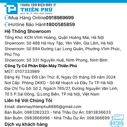
Mua Hàng Online:
0918969699
Hotline Bảo Hành:
1800585859
Hệ Thống Showroom
Tổng Kho: KCN Vĩnh Hoàng, Quận Hoàng Mai, Hà Nội
Showroom: Số 488 Hà Huy Tập, Yên Viên, Gia Lâm, Hà Nội
Công nghệ nanoe™ X
Showroom: Số 89A Đường Lạc Long Quân, Phường Vĩnh Phúc,
Phú Thọ
Điều hòa Panasonic 1 chiều
CS-RU18CKH-8BD được
Showroom: Số 331 Nguyễn Huệ, Ninh Phong, Ninh Bình
Công Ty Cổ Phần Điện Máy Thiên Phú
trang bị bộ phát nanoe™ X thế hệ 2 độc quyền giúp
MST: 0107333989
mang lại hiệu quả cao hơn trong việc ức chế phấn hoa
Đăng Ký Thay Đổi Lần Thứ: 8, Ngày 05 tháng 09 năm 2024
và khử mùi hôi với tốc độ nhanh hơn gấp 2 lần so với
Nơi Cấp: Phòng DKKD - Sở Kế Hoạch và Đầu Tư TP Hà Nội
bộ phát nanoe X thế hệ 1 trước đây. Bên cạnh đó, chế
Địa Chỉ Trụ Sở: Số 2, Ngách 765/27, Đường Nguyễn Văn Linh,
độ nanoe™ X có thể BẬT độc lập với mức tiêu thụ điện
Tổ 5 P.Sài Đồng, Q.Long Biên, TP.Hà Nội, Việt Nam
Liên hệ Với Chúng Tôi
năng thấp, chỉ 25 W/giờ giúp lọc sạch không gian
Email:
dienmaythienphu6886@gmail.com
sống liên tục, đem lại không gian sạch sẽ và thoải mái
Bán Buôn:
0983262323
- Nhà Thầu Dự Án:
0913836633
hơn cho bạn và gia đình – biến ngôi nhà của bạn trở
Bán Buôn:
0983666996
- Nhà Thầu Dự Án:
0983666996
thành một không gian sống an toàn 24/7.
Dịch vụ khách hàng