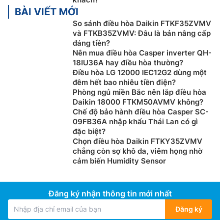
BÀI VIẾT MỚI
So sánh điều hòa Daikin FTKF35ZVMV
và FTKB35ZVMV: Đâu là bản nâng cấp
đáng tiền?
Nên mua điều hòa Casper inverter QH-
18IU36A hay điều hòa thường?
Điều hòa LG 12000 IEC12G2 dùng một
đêm hết bao nhiêu tiền điện?
Lưu lượng gió dài nhờ cánh đảo gió lớn
Phòng ngủ miền Bắc nên lắp điều hòa
Daikin 18000 FTKM50AVMV không?
Điều hòa Panasonic inverter
CS-RU18CKH-8BD sở hữu
Chế độ bảo hành điều hòa Casper SC-
thiết kế cánh dảo gió lớn AEROWINGS tập trung luồng
09FB36A nhập khẩu Thái Lan có gì
gió giúp thổi gió nhanh hơn và xa hơn khắp căn phòng
đặc biệt?
Chọn điều hòa Daikin FTKY35ZVMV
bằng cách sử dụng 2 cánh đảo gió. Cánh đảo gió phụ
chẳng còn sợ khô da, viêm họng nhờ
nén và tập trung luồng gió, trong khi cánh đảo gió bên
cảm biến Humidity Sensor
ngoài giúp thổi gió xa hơn.
Đăng ký nhận thông tin mới nhất
Đăng ký