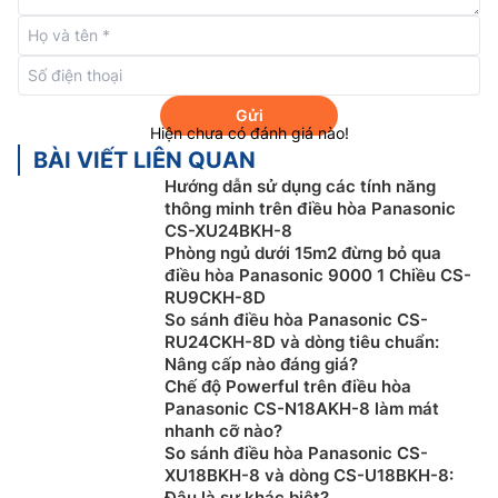
Gửi
Hiện chưa có đánh giá nào!
Chế độ ECO tích hợp Trí tuệ nhân tạo AI
BÀI VIẾT LIÊN QUAN
Hướng dẫn sử dụng các tính năng
Để cân bằng giữa yếu tố tiết kiệm năng lượng và sự
thông minh trên điều hòa Panasonic
thoải mái của người dùng, Panasonic đã tích hợp công
CS-XU24BKH-8
Phòng ngủ dưới 15m2 đừng bỏ qua
nghệ trí tuệ nhân tạo AI vào chế độ ECO giúp tiết kiệm
điều hòa Panasonic 9000 1 Chiều CS-
năng lượng tối ưu mà không ảnh hưởng đến cảm giác
RU9CKH-8D
thoải mái của người dùng. Tính năng này sẽ dần dần
So sánh điều hòa Panasonic CS-
phân tích tình trạng của căn phòng và phản ứng phù
RU24CKH-8D và dòng tiêu chuẩn:
hợp để máy điều hòa không khí hoạt động ở mức cân
Nâng cấp nào đáng giá?
Chế độ Powerful trên điều hòa
bằng hoàn hảo giữa việc mang đến cả sự thoải mái lẫn
Panasonic CS-N18AKH-8 làm mát
tiết kiệm năng lượng.
nhanh cỡ nào?
So sánh điều hòa Panasonic CS-
XU18BKH-8 và dòng CS-U18BKH-8:
Đâu là sự khác biệt?