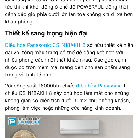
Lưu lượng gió: 19.3 m3/h
tức thì khi khởi động ở chế độ POWERFUL đồng thời
cánh đảo gió phía dưới lớn lan tỏa không khí đi xa hơn
Môi chất lạnh: R32
khắp phòng.
Kích thước dàn lạnh (RxCxS): 1.060 x 295 x 249 mm
Thiết kế sang trọng hiện đại
Trọng lượng dàn lạnh: 12 kg
Điều hòa Panasonic CS-N18AKH-8
sở hữu thiết kế hiện
đại với tông màu trắng có thể dễ dàng kết hợp với
Kích thước dàn nóng (RxCxS): 824 x 619 x 299 mm
nhiều phong cách nội thất khác nhau. Các góc cạnh
được bo tròn mềm mại mang đến cho sản phẩm sang
Trọng lượng dàn nóng: 33 kg
trọng và tinh tế hơn.
Kích thước đường ống (lỏng/gas): 6/12 mm
Với công suất 18000btu chiếc
điều hòa Panasonic
1
chiều CS-N18AKH-8 này phù hợp làm mát cho những
Nơi sản xuất: Indonesia
không gian có diện tích dưới 30m2 như phòng khách,
phòng làm việc hoặc những cửa hàng kinh doanh.
Hãng sản xuất: Panasonic
Năm ra mắt: 2025