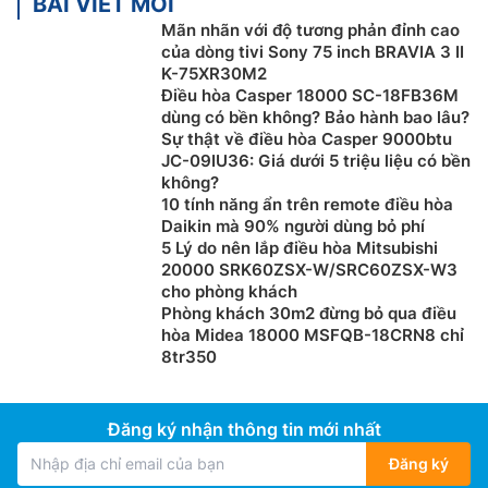
BÀI VIẾT MỚI
Mãn nhãn với độ tương phản đỉnh cao
của dòng tivi Sony 75 inch BRAVIA 3 II
K-75XR30M2
Điều hòa Casper 18000 SC-18FB36M
dùng có bền không? Bảo hành bao lâu?
Sự thật về điều hòa Casper 9000btu
JC-09IU36: Giá dưới 5 triệu liệu có bền
Chế độ Quiet
không?
10 tính năng ẩn trên remote điều hòa
Bật chế độ Quiet trên
điều hòa Panasonic giá rẻ
CS-
Daikin mà 90% người dùng bỏ phí
5 Lý do nên lắp điều hòa Mitsubishi
N18AKH-8 để giảm độ ồn của dàn lạnh. Lúc này, tốc
20000 SRK60ZSX-W/SRC60ZSX-W3
độ quạt sẽ giảm xuống mức tối thiểu. Đây là chế độ lý
cho phòng khách
tưởng khi bạn cần một môi trường yên tĩnh, thanh bình
Phòng khách 30m2 đừng bỏ qua điều
để nghỉ ngơi hoặc học tập.
hòa Midea 18000 MSFQB-18CRN8 chỉ
8tr350
Đăng ký nhận thông tin mới nhất
Đăng ký