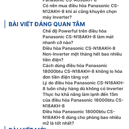
Có nên mua điều hòa Panasonic CS-
N12AKH-8 khi ai cũng khuyên chọn
máy Inverter?
BÀI VIẾT ĐÁNG QUAN TÂM
Chế độ Powerful trên điều hòa
Panasonic CS-N18AKH-8 làm mát
Cánh đảo gió Aerowings
nhanh cỡ nào?
Điều hòa Panasonic CS-N18AKH-8
Điều hòa Panasonic 1 chiều 18000btu
CS-N18AKH-8
Non-Inverter một tháng hết bao nhiêu
tiền điện?
được trang bị công nghệ đảo gió AEROWINGS tập
Cách dùng điều hòa Panasonic
trung không khí mát để lưu thông khí nhanh hơn và xa
18000btu CS-N18AKH-8 không lo hóa
hơn (lên đến 15m) khắp căn phòng bằng cách sử dụng
đơn tiền điện tăng vọt
2 cánh đảo gió và động cơ độc lập. Cánh đảo gió phụ
Lý do điều hòa Panasonic CS-N18AKH-
nén và tập trung không khí mát, trong khi cánh đảo
8 luôn cháy hàng dù không có Inverter
Thực hư khả năng làm lạnh đến 15m
gió bên ngoài giúp phân phối lưu lượng gió xa hơn.
của điều hòa Panasonic 18000btu CS-
N18AKH-8
Điều hòa Panasonic 18000btu CS-
N18AKH-8 dùng cho phòng bao nhiêu
m2 là tốt nhất?