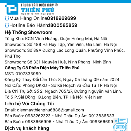
Mua Hàng Online:
0918969699
Hotline Bảo Hành:
1800585859
Hệ Thống Showroom
Tổng Kho: KCN Vĩnh Hoàng, Quận Hoàng Mai, Hà Nội
Môi chất lạnh R32 thân thiện với môi
Showroom: Số 488 Hà Huy Tập, Yên Viên, Gia Lâm, Hà Nội
trường
Showroom: Số 89A Đường Lạc Long Quân, Phường Vĩnh Phúc,
Phú Thọ
Điều hòa Panasonic 18000btu 1 chiều
CS-N18AKH-8
Showroom: Số 331 Nguyễn Huệ, Ninh Phong, Ninh Bình
sử dụng môi chất lạnh R32 thân thiện với môi trường.
Công Ty Cổ Phần Điện Máy Thiên Phú
Một phương tiện truyền nhiệt tuyệt vời mang lại công
MST: 0107333989
Đăng Ký Thay Đổi Lần Thứ: 8, Ngày 05 tháng 09 năm 2024
suất làm mát cao hơn và giảm chi phí năng lượng. Môi
Nơi Cấp: Phòng DKKD - Sở Kế Hoạch và Đầu Tư TP Hà Nội
chất lạnh này cũng không tác động nhiều đến tình
Địa Chỉ Trụ Sở: Số 2, Ngách 765/27, Đường Nguyễn Văn Linh,
trạng nóng lên toàn cầu, do đó thân thiện với môi
Tổ 5 P.Sài Đồng, Q.Long Biên, TP.Hà Nội, Việt Nam
trường hơn.
Liên hệ Với Chúng Tôi
Email:
dienmaythienphu6886@gmail.com
Bán Buôn:
0983262323
- Nhà Thầu Dự Án:
0913836633
Bán Buôn:
0983666996
- Nhà Thầu Dự Án:
0983666996
Dịch vụ khách hàng