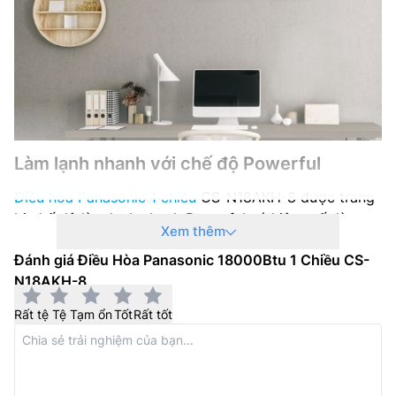
Làm lạnh nhanh với chế độ Powerful
Điều hòa Panasonic 1 chiều
CS-N18AKH-8 được trang
bị chế độ làm lạnh nhanh Powerful có hiệu suất làm
Xem thêm
mát lớn và luồng khí mạnh nhờ sử dụng máy nén và
Đánh giá Điều Hòa Panasonic 18000Btu 1 Chiều CS-
quạt bên trong giúp đạt tần suất tối đa nhanh hơn
N18AKH-8
ngay khi máy khởi động.
Rất tệ
Tệ
Tạm ổn
Tốt
Rất tốt