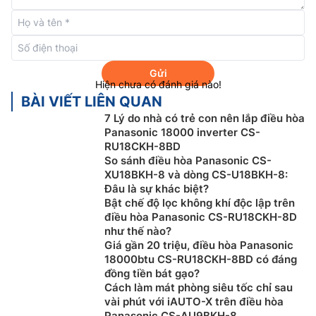
Gửi
Hiện chưa có đánh giá nào!
BÀI VIẾT LIÊN QUAN
Công nghệ Nanoe-G
7 Lý do nhà có trẻ con nên lắp điều hòa
Panasonic 18000 inverter CS-
Điều hòa Panasonic 18000btu
CS-N18AKH-8 được
RU18CKH-8BD
trang bị công nghệ lọc không khí Nanoe-G có hiệu
So sánh điều hòa Panasonic CS-
quả trong việc loại bỏ 99% các hạt bụi. Nanoe-G giải
XU18BKH-8 và dòng CS-U18BKH-8:
phóng ra các ion âm để bắt giữ các hạt bụi có kích
Đâu là sự khác biệt?
Bật chế độ lọc không khí độc lập trên
thước nhỏ như PM 2.5, đưa chúng trở lại bộ lọc giúp
điều hòa Panasonic CS-RU18CKH-8D
mang lại không gian trong nhà trong sạch hơn.
như thế nào?
Giá gần 20 triệu, điều hòa Panasonic
18000btu CS-RU18CKH-8BD có đáng
đồng tiền bát gạo?
Cách làm mát phòng siêu tốc chỉ sau
vài phút với iAUTO-X trên điều hòa
Panasonic CS-AU9BKH-8