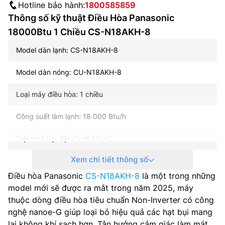
Hotline bảo hành:
1800585859
Thông số kỹ thuật Điều Hòa Panasonic
18000Btu 1 Chiều CS-N18AKH-8
Model dàn lạnh: CS-N18AKH-8
Model dàn nóng: CU-N18AKH-8
Loại máy điều hòa: 1 chiều
Công suất làm lạnh: 18.000 Btu/h
Diện tích lắp đặt: Dưới 30 m2
Xem chi tiết thông số
Nguồn điện: 1 pha, 220-240 V, 50-60 Hz
Điều hòa Panasonic
CS-N18AKH-8
là một trong những
Điện năng tiêu thụ (làm lạnh): 1.600 W
model mới sẽ được ra mắt trong năm 2025, máy
thuộc dòng điều hòa tiêu chuẩn Non-Inverter có công
Công nghệ inverter: Không
nghệ nanoe-G giúp loại bỏ hiệu quả các hạt bụi mang
lại không khí sạch hơn. Tận hưởng cảm giác làm mát