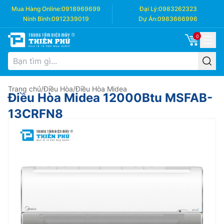
Mua Hàng Online:
0918969699
Đại Lý:
0983262323
Ninh Bình:
0912339019
Dự Án:
0983666996
0
Trang chủ
/
Điều Hòa
/
Điều Hòa Midea
Điều Hòa Midea 12000Btu MSFAB-
13CRFN8