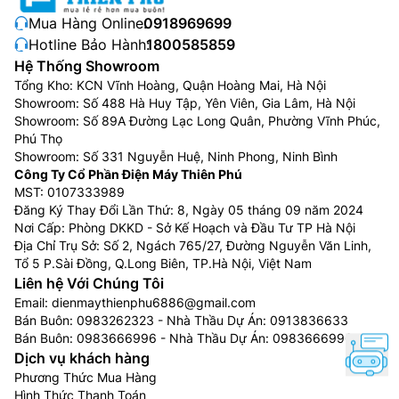
Bộ điều chỉnh tích hợp của các kép trong máy
điều
hòa Midea 1 chiều 12000btu
MSFAB-13CRFN8 có thể
Mua Hàng Online:
0918969699
cảm nhận và tạo gió linh động. Lựa chọn các chế độ
Hotline Bảo Hành:
1800585859
luồng gió siêu nhẹ với bộ điều hướng linh động. Người
Hệ Thống Showroom
Tổng Kho: KCN Vĩnh Hoàng, Quận Hoàng Mai, Hà Nội
dùng có thể tận hưởng sự mát mẻ trong môi trường
Showroom: Số 488 Hà Huy Tập, Yên Viên, Gia Lâm, Hà Nội
giữ hơi lạnh không có gió thổi trực tiếp.
Showroom: Số 89A Đường Lạc Long Quân, Phường Vĩnh Phúc,
Phú Thọ
Showroom: Số 331 Nguyễn Huệ, Ninh Phong, Ninh Bình
Công Ty Cổ Phần Điện Máy Thiên Phú
MST: 0107333989
Đăng Ký Thay Đổi Lần Thứ: 8, Ngày 05 tháng 09 năm 2024
Nơi Cấp: Phòng DKKD - Sở Kế Hoạch và Đầu Tư TP Hà Nội
Địa Chỉ Trụ Sở: Số 2, Ngách 765/27, Đường Nguyễn Văn Linh,
Tổ 5 P.Sài Đồng, Q.Long Biên, TP.Hà Nội, Việt Nam
Liên hệ Với Chúng Tôi
Email:
dienmaythienphu6886@gmail.com
Bán Buôn:
0983262323
- Nhà Thầu Dự Án:
0913836633
Bán Buôn:
0983666996
- Nhà Thầu Dự Án:
0983666996
Dịch vụ khách hàng
I-CLEAN
Phương Thức Mua Hàng
Điều hòa Mdiea 1 chiều inverter MSFAB-13CRFN8
Hình Thức Thanh Toán