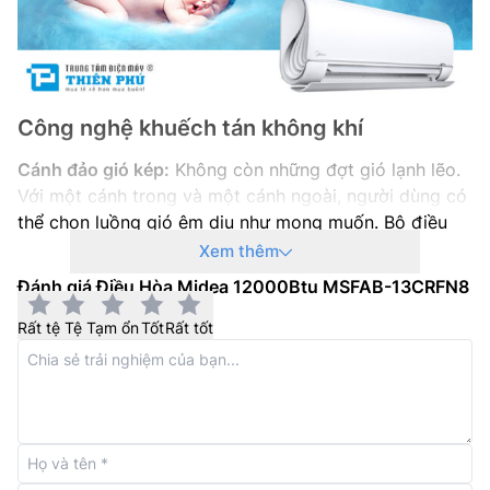
Nơi sản xuất: –
Hãng sản xuất: Midea
Năm ra mắt: 2025
Công nghệ khuếch tán không khí
Cánh đảo gió kép:
Không còn những đợt gió lạnh lẽo.
Với một cánh trong và một cánh ngoài, người dùng có
thể chọn luồng gió êm dịu như mong muốn. Bộ điều
hướng, chuyển hướng và phân tán luồng khí lạnh, cho
Xem thêm
phép đa dạng mức độ êm dịu của việc làm lạnh.
Đánh giá Điều Hòa Midea 12000Btu MSFAB-13CRFN8
Ma trận lỗ li ti:
Tất cả 7.928 lỗ li ti trên hai cánh điều
Rất tệ
Tệ
Tạm ổn
Tốt
Rất tốt
hướng được thiết kế để không khí đang lưu thông
thành hàng ngàn dãy khí lạnh di chuyển theo tất cả
các hướng. Ma trận làm dịu luồng khí vừa đủ để người
dùng có thể cảm nhận được