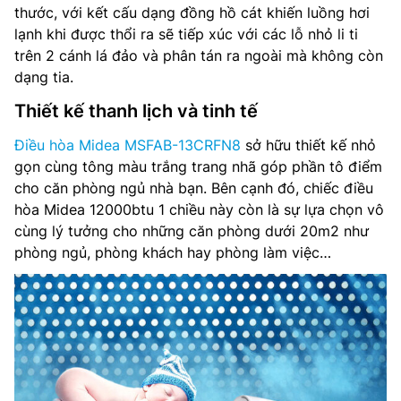
thước, với kết cấu dạng đồng hồ cát khiến luồng hơi
Độ ồn dàn nóng: 57 dB
lạnh khi được thổi ra sẽ tiếp xúc với các lỗ nhỏ li ti
Công nghệ inverter Có
trên 2 cánh lá đảo và phân tán ra ngoài mà không còn
dạng tia.
Môi chất lạnh: R32
Thiết kế thanh lịch và tinh tế
Kích thước dàn lạnh: 940x193x325 mm
Điều hòa Midea MSFAB-13CRFN8
sở hữu thiết kế nhỏ
gọn cùng tông màu trắng trang nhã góp phần tô điểm
Trọng lượng dàn lạnh: 10.54 kg
cho căn phòng ngủ nhà bạn. Bên cạnh đó, chiếc điều
hòa Midea 12000btu 1 chiều này còn là sự lựa chọn vô
Kích thước dàn nóng: 765x303x555 mm
cùng lý tưởng cho những căn phòng dưới 20m2 như
Trọng lượng dàn nóng: 23.42 kg
phòng ngủ, phòng khách hay phòng làm việc…
Kích thước đường ống (lỏng/hơi): 6.35/9.52 mm
Chiều dài đường ống tối đa: 25 m
Chênh lệch độ cao tối đa: 10 m