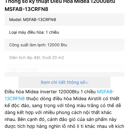
Thông số kỹ thuật Điều Hòa Midea 12000Btu
MSFAB-13CRFN8
Model: MSFAB-13CRFN8
Loại máy điều hòa: 1 chiều
Công suất làm lạnh: 12000 Btu
Diện tích lắp đặt: Dưới 20 m2
EER: 3.72 W/W
Xem chi tiết thông số
Nguồn điện: 1 pha, 220-240 V, 50-60 Hz
Điều hòa Midea inverter 12000Btu 1 chiều
MSFAB-
Lưu lượng gió dàn lạnh: 640/520/400 m3/h
13CRFN8
thuộc dòng điều hòa Midea Airstill có thiết
kế độc đáo, sang trọng với tông màu trắng có thể dễ
Độ ồn dàn lạnh: 37/32/28 dB
dàng kết hợp với nhiều phong cách nội thất khác
nhau. Bên cạnh đó, cánh đảo gió của sản phẩm này
Lưu lượng gió dàn nóng: 2100 m3/h
được tích hợp hàng nghìn lỗ nhỏ li ti khác nhau về kích