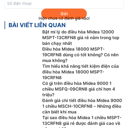
Gửi
Hiện chưa có đánh giá nào!
BÀI VIẾT LIÊN QUAN
Bật mí lý do điều hòa Midea 12000
MSPT-13CRFN8 giá rẻ nằm trong top
bán chạy nhất
Điều hòa Midea 18000 MSPT-
19CRFN8 dùng có tốt không? Có nên
mua không?
Thiết kế đồng hồ cát:
Mỗi lỗ li ti có cấu trúc dạng
Tìm hiểu khả năng tiết kiệm điện của
đồng hồ cát làm phân tán và trộn khí lạnh đi qua cánh
điều hòa Midea 18000 MSPT-
kép bằng cách
điều hòa
áp suất và sau đó hạ áp suất.
19CRFN8
Mỗi lỗ li ti ở những phương hướng và kích cỡ khác
Có gì trên điều hòa Midea 9000 1
chiều MSFQ-09CRN8 giá chỉ hơn 4
nhau, đảm bảo hiệu quả khuếch tán không khí bình
triệu?
thường, tránh tình trạng đọng nước trên bộ điều
Đánh giá chi tiết điều hòa Midea 9000
hướng.
1 chiều MSCH-10CRFN8 – Những điều
cần biết khi mua
Tiết kiệm năng lượng
Tại sao điều hòa Midea 1 chiều MSPT-
13CRFN8 giá rẻ được đánh giá cao về
Hiệu suất làm lạnh A+++ theo tiêu chuẩn Châu Âu.