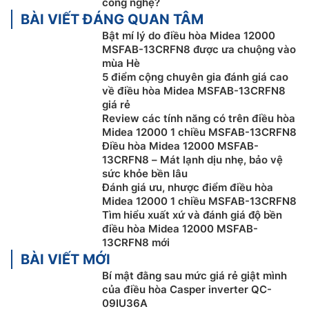
công nghệ?
Chế độ iECO tiêu thụ năng lượng cực thấp trong 8
BÀI VIẾT ĐÁNG QUAN TÂM
tiếng đêm. Nhờ vào điều khiển thuật toán thông minh
Bật mí lý do điều hòa Midea 12000
từ vi mạch của bộ đảo pha, máy
điều hòa Midea
MSFAB-13CRFN8 được ưa chuộng vào
12000btu MSFAB-13CRFN8 có thể làm việc một cách
mùa Hè
ổn định ở tần suất cực thấp lên đến 8 giờ. Với tỷ lệ
5 điểm cộng chuyên gia đánh giá cao
về điều hòa Midea MSFAB-13CRFN8
SEER cao tới 8.5, bạn có thể yên tâm với hiệu suất
giá rẻ
năng lượng tuyệt vời của hệ thống giữ khí.
Review các tính năng có trên điều hòa
Midea 12000 1 chiều MSFAB-13CRFN8
Điều hòa Midea 12000 MSFAB-
13CRFN8 – Mát lạnh dịu nhẹ, bảo vệ
sức khỏe bền lâu
Đánh giá ưu, nhược điểm điều hòa
Midea 12000 1 chiều MSFAB-13CRFN8
Tìm hiểu xuất xứ và đánh giá độ bền
điều hòa Midea 12000 MSFAB-
13CRFN8 mới
BÀI VIẾT MỚI
Bí mật đằng sau mức giá rẻ giật mình
của điều hòa Casper inverter QC-
Thiết kế dạng cánh hình chữ S
09IU36A