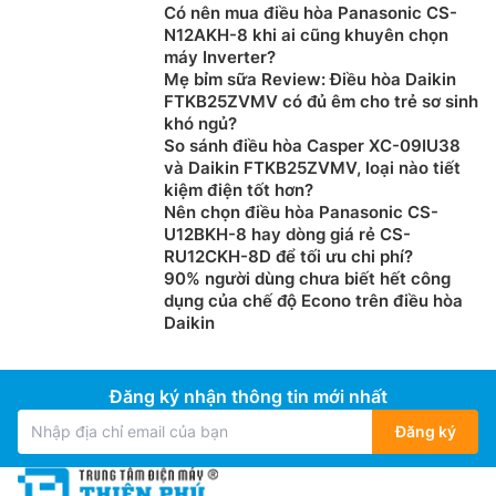
Có nên mua điều hòa Panasonic CS-
Nhờ vào thiết kế cửa thổi gió dạng cánh hình chữ S ở
N12AKH-8 khi ai cũng khuyên chọn
máy Inverter?
cả hai bên hông
điều hòa Midea inverter
MSFAB-
Mẹ bỉm sữa Review: Điều hòa Daikin
13CRFN8, khí lạnh có thể được đưa vào không gian
FTKB25ZVMV có đủ êm cho trẻ sơ sinh
của bạn không chỉ từ phía trước, mà còn từ bên trái
khó ngủ?
bên phải của máy điều hòa, làm lạnh 360 độ.
So sánh điều hòa Casper XC-09IU38
và Daikin FTKB25ZVMV, loại nào tiết
kiệm điện tốt hơn?
Nên chọn điều hòa Panasonic CS-
U12BKH-8 hay dòng giá rẻ CS-
RU12CKH-8D để tối ưu chi phí?
90% người dùng chưa biết hết công
dụng của chế độ Econo trên điều hòa
Daikin
Đăng ký nhận thông tin mới nhất
Đăng ký
Tích hợp cảm ứng