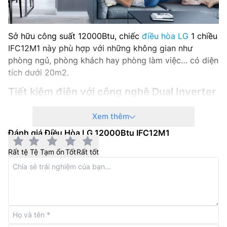
Hãng sản xuất: LG
Năm ra mắt: 2026
Sở hữu công suất 12000Btu, chiếc
điều hòa LG
1 chiều
IFC12M1 này phù hợp với những không gian như
phòng ngủ, phòng khách hay phòng làm việc… có diện
tích dưới 20m2.
Tiết kiệm điện với công nghệ Dual Inverter
Điều hòa LG 12000btu
IFC12M1 sử dụng máy nén kép
Xem thêm
được trang bị công nghệ Dual Inverter có thể tiết kiệm
Đánh giá Điều Hòa LG 12000Btu IFC12M1
lên đến 70% điện năng tiêu thụ trong khi vẫn đảm bảo
khả năng làm lạnh ổn định. Hơn nữa, công nghệ Dual
Rất tệ
Tệ
Tạm ổn
Tốt
Rất tốt
Inverter còn giúp máy hoạt động êm ái và giảm rung
lắc.