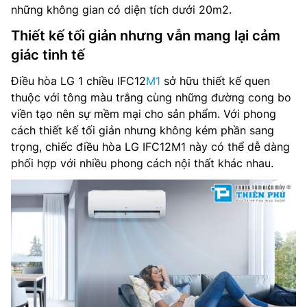
những không gian có diện tích dưới 20m2.
Lưu lượng gió dàn lạnh: – m³/phút
Thiết kế tối giản nhưng vẫn mang lại cảm
Độ ồn dàn lạnh: 39/36/32 dB(A)
giác tinh tế
Lưu lượng gió dàn nóng: – m³/phút
Điều hòa LG 1 chiều IFC12
M1
sở hữu thiết kế quen
thuộc với tông màu trắng cùng những đường cong bo
Độ ồn dàn nóng: 54 dB(A)
viền tạo nên sự mềm mại cho sản phẩm. Với phong
cách thiết kế tối giản nhưng không kém phần sang
Kích thước dàn lạnh: 777 x 250 x 201 mm
trọng, chiếc điều hòa LG IFC12M1 này có thể dễ dàng
Trọng lượng dàn lạnh: 7.5 kg
phối hợp với nhiều phong cách nội thất khác nhau.
Kích thước dàn nóng: 722 x 459 x 276 mm
Trọng lượng dàn nóng: 18.5 kg
Kích thước đường ống (lỏng/hơi): 6/10 mm
Nơi sản xuất: Indonesia