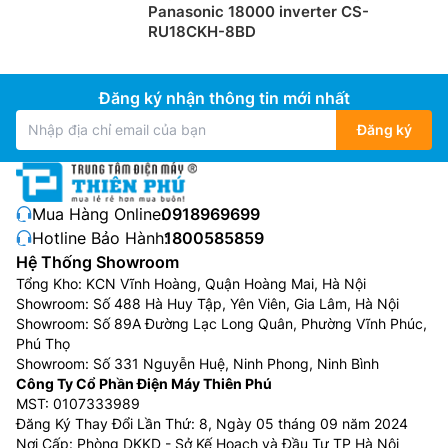
Panasonic 18000 inverter CS-
RU18CKH-8BD
Đăng ký nhận thông tin mới nhất
Đăng ký
Mua Hàng Online:
0918969699
Hotline Bảo Hành:
1800585859
Hệ Thống Showroom
Môi chất lạnh R32
Tổng Kho: KCN Vĩnh Hoàng, Quận Hoàng Mai, Hà Nội
Showroom: Số 488 Hà Huy Tập, Yên Viên, Gia Lâm, Hà Nội
Điều hòa LG 12000btu 1 chiều inverter
IFC12M1 sử
Showroom: Số 89A Đường Lạc Long Quân, Phường Vĩnh Phúc,
dụng môi chất lạnh R32 thế hệ mới có tỉ só nén cao
Phú Thọ
hơn đáng kể so với các loại gas R410a hay R22, giúp
Showroom: Số 331 Nguyễn Huệ, Ninh Phong, Ninh Bình
máy đạt được nhiệt độ cài đặt nhanh chóng hơn. Bên
Công Ty Cổ Phần Điện Máy Thiên Phú
MST: 0107333989
cạnh đó, R32 không gây suy giảm tầng ozone và có
Đăng Ký Thay Đổi Lần Thứ: 8, Ngày 05 tháng 09 năm 2024
chỉ số gây hiệu ứng nhà kính thấp hơn khoảng 70% so
Nơi Cấp: Phòng DKKD - Sở Kế Hoạch và Đầu Tư TP Hà Nội