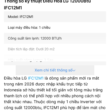
Thông số kỹ thuật Điều Hòa LG 12000Btu
IFC12M1
Model: IFC12M1
Loại máy điều hòa: 1 chiều
Công suất làm lạnh: 12000 BTU/h
Diện tích lắp đặt: Dưới 20 m2
Hiệu suất năng lượng: 3 Sao
Xem chi tiết thông số
Công nghệ inverter: Có
Điều hòa LG
IFC12M1
là dòng sản phẩm mới ra mắt
Môi chất lạnh: R32
trong năm 2026 được nhập khẩu trực tiếp từ
Indonesia sở hữu thiết kế tối giản với tông màu trắng
Nguồn điện: 1 pha, 220-240 V, 50-60 Hz
thanh lịch có thể phối hợp với nhiều phong cách nội
thất khác nhau. Thuộc dòng máy 1 chiều Inverter với
Điện năng tiêu thụ: 1.303 kWh
công suất 12000btu, IFC12M1 phù hợp để làm mát cho