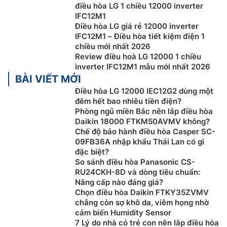
điều hòa LG 1 chiều 12000 inverter
IFC12M1
Điều hòa LG giá rẻ 12000 inverter
IFC12M1 – Điều hòa tiết kiệm điện 1
chiều mới nhất 2026
Review điều hoà LG 12000 1 chiều
inverter IFC12M1 mẫu mới nhất 2026
BÀI VIẾT MỚI
Điều hòa LG 12000 IEC12G2 dùng một
đêm hết bao nhiêu tiền điện?
Phòng ngủ miền Bắc nên lắp điều hòa
Daikin 18000 FTKM50AVMV không?
Chế độ bảo hành điều hòa Casper SC-
Độ bền cao thách thức thời gian
09FB36A nhập khẩu Thái Lan có gì
đặc biệt?
Điều hòa LG giá rẻ
IFC12M1 sử dụng dàn đồng nguyên
So sánh điều hòa Panasonic CS-
chất 100%, dàn tản nhiệt được phủ lớp màu vàng –
RU24CKH-8D và dòng tiêu chuẩn:
Nâng cấp nào đáng giá?
Gold Fin không chỉ mang lại hiệu suất làm lạnh cao
Chọn điều hòa Daikin FTKY35ZVMV
hơn mà còn hạn chế sự ăn mòn của những tác nhân
chẳng còn sợ khô da, viêm họng nhờ
môi trường (Nước mưa, axit, muối biển…) từ đó gia
cảm biến Humidity Sensor
tăng tuổi thọ cho sản phẩm.
7 Lý do nhà có trẻ con nên lắp điều hòa