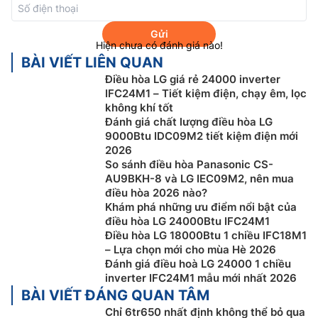
Gửi
Hiện chưa có đánh giá nào!
BÀI VIẾT LIÊN QUAN
Điều hòa LG giá rẻ 24000 inverter
IFC24M1 – Tiết kiệm điện, chạy êm, lọc
không khí tốt
Đánh giá chất lượng điều hòa LG
Bên cạnh đó, người dùng có thể chủ động kiểm soát
9000Btu IDC09M2 tiết kiệm điện mới
năng lượng tiêu thụ của
điều hòa
bằng cách nhấn nút
2026
ENERGY CTRL nhiều lần trên remote để chọn từng
So sánh điều hòa Panasonic CS-
nấc, tùy vào nhu cầu sử dụng theo 4 mức 40%, 60%,
AU9BKH-8 và LG IEC09M2, nên mua
80% và 100%.
điều hòa 2026 nào?
Khám phá những ưu điểm nổi bật của
Làm lạnh nhanh với công nghệ Jet Cool
điều hòa LG 24000Btu IFC24M1
Điều hòa LG 18000Btu 1 chiều IFC18M1
Điều hòa LG 1 chiều 12000btu
IFC12M1 được trang bị
– Lựa chọn mới cho mùa Hè 2026
công nghệ làm lạnh nhanh Jet Cool cho máy chạy với
Đánh giá điều hoà LG 24000 1 chiều
inverter IFC24M1 mẫu mới nhất 2026
tốc độ quạt mạnh nhất và hạ nhiệt độ xuống 5°C
BÀI VIẾT ĐÁNG QUAN TÂM
trong vòng 3 phút, tạo hướng gió được thổi xa để bạn
Chỉ 6tr650 nhất định không thể bỏ qua
được đắm chìm trong không gian mát lạnh tức thì.