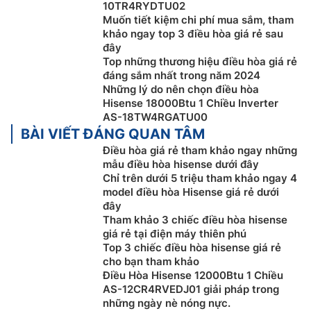
10TR4RYDTU02
Chế độ tiết kiệm điện Eco Mode
Muốn tiết kiệm chi phí mua sắm, tham
khảo ngay top 3 điều hòa giá rẻ sau
Dù không phải là máy điều hòa inverter nhưng chiếc
đây
điều hòa Hisense giá rẻ
AS-12CR4RVEDJ01 này được
Top những thương hiệu điều hòa giá rẻ
đáng sắm nhất trong năm 2024
trang bị chế độ tiết kiệm điện Eco giúp giảm mức tiêu
Những lý do nên chọn điều hòa
thụ điện lên đến 30% so với chế độ hoạt động thông
Hisense 18000Btu 1 Chiều Inverter
thường.
AS-18TW4RGATU00
BÀI VIẾT ĐÁNG QUAN TÂM
Điều hòa giá rẻ tham khảo ngay những
mẫu điều hòa hisense dưới đây
Chỉ trên dưới 5 triệu tham khảo ngay 4
model điều hòa Hisense giá rẻ dưới
đây
Tham khảo 3 chiếc điều hòa hisense
giá rẻ tại điện máy thiên phú
Top 3 chiếc điều hòa hisense giá rẻ
cho bạn tham khảo
Điều Hòa Hisense 12000Btu 1 Chiều
AS-12CR4RVEDJ01 giải pháp trong
những ngày nè nóng nực.