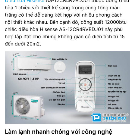
Điều hòa Hisense
AS-12CR4RVEDJ01 thuộc dòng điều
hòa 1 chiều với thiết kế sang trọng cùng tông màu
Chế độ làm lạnh nhanh : Fast Cooling
trắng có thể dễ dàng kết hợp với nhiều phong cách
nội thất khác nhau. Bên cạnh đó, công suất 12000btu
Tiện ích : Tự làm sạch, Chức năng I FEEL, Chế độ ngủ
chiếc điều hòa Hisense AS-12CR4RVEDJ01 này phù
Sleep Mode, Công nghệ Fuzzy Logic
hợp lắp đặt cho những không gian có diện tích từ 15
đến dưới 20m2.
Kích thước dàn lạnh: 81.5 x 27 x 21.2 cm
Trọng lượng dàn lạnh: 8.5 kg
Kích thước dàn nóng: 71.5 x 48.2 x 24 cm
Trọng lượng dàn nóng: 26 kg
Loại Gas sử dụng : R-32
Thương hiệu sản xuất: Hisense
Nơi sản xuất: Thái Lan
Làm lạnh nhanh chóng với công nghệ