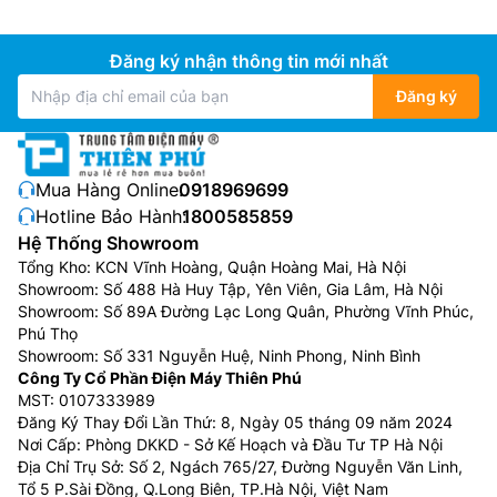
Tính năng tự làm sạch dàn lạnh
Thông qua một nút nhấn Clean, hoạt động với cơ chế
Đăng ký nhận thông tin mới nhất
đóng băng dàn trao đổi nhiệt để thu gom bụi bẩn, sau
Đăng ký
đó làm tan băng để nước cuốn trôi bụi bẩn ra ngoài,
giúp loại bỏ bụi bẩn và vi khuẩn
Mua Hàng Online:
0918969699
Hotline Bảo Hành:
1800585859
Hệ Thống Showroom
Tổng Kho: KCN Vĩnh Hoàng, Quận Hoàng Mai, Hà Nội
Showroom: Số 488 Hà Huy Tập, Yên Viên, Gia Lâm, Hà Nội
Showroom: Số 89A Đường Lạc Long Quân, Phường Vĩnh Phúc,
Phú Thọ
Showroom: Số 331 Nguyễn Huệ, Ninh Phong, Ninh Bình
Công Ty Cổ Phần Điện Máy Thiên Phú
MST: 0107333989
Đăng Ký Thay Đổi Lần Thứ: 8, Ngày 05 tháng 09 năm 2024
Nơi Cấp: Phòng DKKD - Sở Kế Hoạch và Đầu Tư TP Hà Nội
Màng lọc bụi 4 trong 1
Địa Chỉ Trụ Sở: Số 2, Ngách 765/27, Đường Nguyễn Văn Linh,
Tổ 5 P.Sài Đồng, Q.Long Biên, TP.Hà Nội, Việt Nam
Trên dàn lạnh của điều hòa Hisense AS-