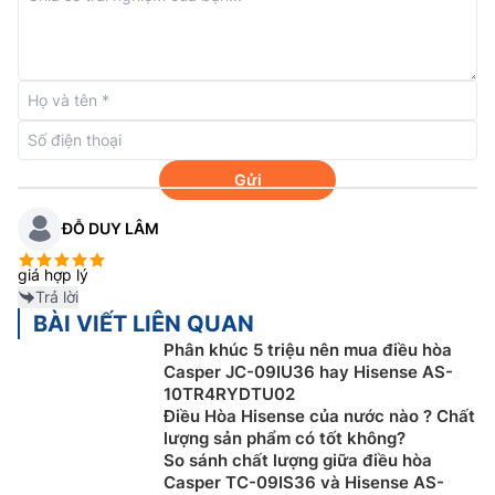
Với chế độ Smart Mode,
điều hòa Hisense 1 chiều
AS-
12CR4RVEDJ01 12000btu sẽ tự động điều chỉnh nhiệt
độ phòng nhờ công nghệ Fuzzy Logic. Nhiệt độ và tốc
độ quạt được cài đặt tự động dựa trên nhiệt độ phòng
thực tế. Nhờ đó sẽ giúp người dùng có được cảm giác
thoải mái, dễ chịu nhất mà không cần cài đặt quá
Gửi
nhiều.
ĐỖ DUY LÂM
giá hợp lý
Trả lời
BÀI VIẾT LIÊN QUAN
Phân khúc 5 triệu nên mua điều hòa
Casper JC-09IU36 hay Hisense AS-
10TR4RYDTU02
Điều Hòa Hisense của nước nào ? Chất
lượng sản phẩm có tốt không?
So sánh chất lượng giữa điều hòa
Casper TC-09IS36 và Hisense AS-