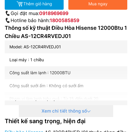
Thêm giỏ hàng
Mua ngay
Gọi đặt mua:
0918969699
Hotline bảo hành:
1800585859
Thông số kỹ thuật Điều Hòa Hisense 12000Btu 1
Chiều AS-12CR4RVEDJ01
Model: AS-12CR4RVEDJ01
Loại máy : 1 chiều
Công suất làm lạnh : 12000BTU
Công suất sưởi ấm : Không có sưởi ấm
Phạm vi làm lạnh hiệu quả : Từ 15 đến dưới 20
Xem chi tiết thông số
Chế độ tiết kiệm điện : Chế độ Eco tiết kiệm năng lượng
Thiết kế sang trọng, hiện đại
Kháng khuẩn khử mùi : Bộ lọc Ion bạc, Bộ lọc Catechin, Bộ
lọc khử mùi, Bộ lọc HEPA