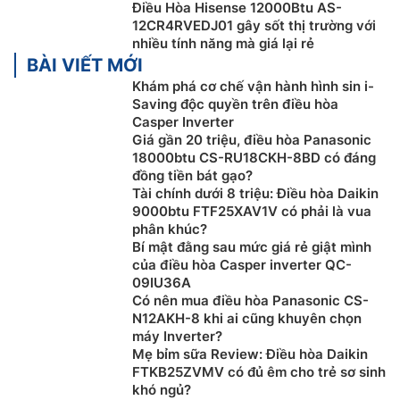
Dàn tản nhiệt mạ vàng
Điều Hòa Hisense 12000Btu AS-
12CR4RVEDJ01 gây sốt thị trường với
Dàn tản nhiệt trên
điều hòa
Hisense 12000btu 1 chiều
nhiều tính năng mà giá lại rẻ
AS-12CR4RVEDJ01 này được làm bằng 100% hợp kim
BÀI VIẾT MỚI
đồng cùng với cánh tản nhiệt được mạ thêm lớp sơn
Khám phá cơ chế vận hành hình sin i-
vàng chống ăn mòn từ đó mang lại hiệu quả trao đổi
Saving độc quyền trên điều hòa
nhiệt cao hơn, tiết kiệm điện năng và kéo dài tuổi thọ
Casper Inverter
Giá gần 20 triệu, điều hòa Panasonic
cho sản phẩm.
18000btu CS-RU18CKH-8BD có đáng
đồng tiền bát gạo?
Tài chính dưới 8 triệu: Điều hòa Daikin
9000btu FTF25XAV1V có phải là vua
phân khúc?
Bí mật đằng sau mức giá rẻ giật mình
của điều hòa Casper inverter QC-
09IU36A
Có nên mua điều hòa Panasonic CS-
N12AKH-8 khi ai cũng khuyên chọn
máy Inverter?
Mẹ bỉm sữa Review: Điều hòa Daikin
FTKB25ZVMV có đủ êm cho trẻ sơ sinh
khó ngủ?