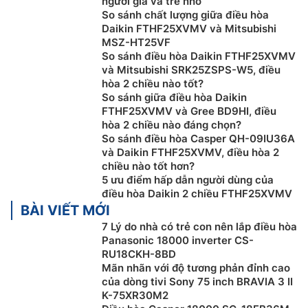
người già và trẻ nhỏ
So sánh chất lượng giữa điều hòa
Daikin FTHF25XVMV và Mitsubishi
MSZ-HT25VF
So sánh điều hòa Daikin FTHF25XVMV
và Mitsubishi SRK25ZSPS-W5, điều
hòa 2 chiều nào tốt?
So sánh giữa điều hòa Daikin
FTHF25XVMV và Gree BD9HI, điều
Có khả năng loại bỏ hơn 90% các mùi hôi trong
hòa 2 chiều nào đáng chọn?
vòng 1 giờ, đặc biệt là 4 tác nhân gây mùi khó chịu
So sánh điều hòa Casper QH-09IU36A
trong nhà
và Daikin FTHF25XVMV, điều hòa 2
chiều nào tốt hơn?
Hạn chế các nguyên nhân của 25 loại dị ứng như
5 ưu điểm hấp dẫn người dùng của
dị ứng phấn hoa, dị ứng mạt bụi, dị ứng lông thú
điều hòa Daikin 2 chiều FTHF25XVMV
cưng và dị ứng nấm mốc…
BÀI VIẾT MỚI
Có khả năng giảm 99,9% một số loại vi khuẩn
7 Lý do nhà có trẻ con nên lắp điều hòa
(Staphylococcus aureus, Escherichia coli (E.coli),
Panasonic 18000 inverter CS-
Klebsiella pneumonia…)
RU18CKH-8BD
Giảm khả năng lây nhiễm vi rút xuống dưới 1: 1000.
Mãn nhãn với độ tương phản đỉnh cao
của dòng tivi Sony 75 inch BRAVIA 3 II
Tăng khả năng khử ẩm 25%
K-75XR30M2