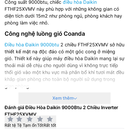
Công suất 9000btu, chiếc
điều hòa Daikin
FTHF25XVMV này phù hợp với những không gian có
diện tích dưới 15m2 như phòng ngủ, phòng khách hay
phòng làm việc nhỏ.
Công nghệ luồng gió Coanda
Điều hòa Đaikin 9000btu
2 chiều FTHF25XVMV sở hữu
thiết kế mặt nạ độc đáo có một góc cong ở miệng
gió. Thiết kế này giúp máy điều hòa Daikin mang lại sự
thoải mái dễ chịu cho người dùng vì không trực tiếp
thổi gió vào một khu vực mà phân bổ khí tươi mát đều
khắp gian phòng cho toàn bộ người sử dụng trong
gian phòng.
Xem thêm
Đánh giá Điều Hòa Daikin 9000Btu 2 Chiều Inverter
FTHF25XVMV
Rất tệ
Tệ
Tạm ổn
Tốt
Rất tốt