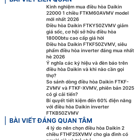
Kinh nghiệm mua điều hòa Daikin
22000 1 chiều FTKM60AVMV model
mới nhất 2026
Điều hòa Daikin FTKY50ZVMV giảm
giá sốc, cơ hội sở hữu điều hòa
18000btu cao cấp giá hời
Điều hòa Daikin FTKF50ZVMV, siêu
phẩm điều hòa inverter đáng mua nhất
hè 2026
Ý nghĩa các ký hiệu và đèn báo trên
Phin lọc Enzyme Blue
điều hòa Daikin và khi nào cần gọi
thợ?
Điều hòa Đaikin inverter
FTHF25XVMV được trang bị
So sánh dòng điều hòa Daikin FTKF-
bộ lọc Enzyme Blue có tác dụng loại bỏ mùi hôi và
ZVMV và FTKF-XVMV, phiên bản 2025
có gì cải tiến?
chất gây dị ứng, giảm vi khuẩn, giảm virus mang lại
Bí quyết tiết kiệm đến 60% điện năng
bầu không khí trong lành cho gia đình bạn.
với điều hòa Daikin inverter
FTKB50ZVMV
BÀI VIẾT ĐÁNG QUAN TÂM
4 lý do nên chọn điều hòa Daikin 2
chiều FTHF25XVMV cho gia đình có