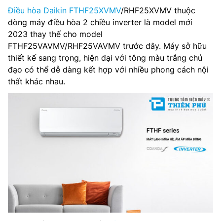
Điều hòa Daikin FTHF25XVMV
/RHF25XVMV thuộc
Môi chất lạnh: R32
dòng máy điều hòa 2 chiều inverter là model mới
2023 thay thế cho model
Kích thước dàn lạnh: 286 x 770 x 244 mm
FTHF25VAVMV/RHF25VAVMV trước đây. Máy sở hữu
thiết kế sang trọng, hiện đại với tông màu trắng chủ
Trọng lượng dàn lạnh: 9 kg
đạo có thể dễ dàng kết hợp với nhiều phong cách nội
thất khác nhau.
Kích thước dàn nóng: 550 x 675 x 284 mm
Trọng lượng dàn nóng: 26 kg
Đường kính ống(lỏng/hơi): 6.35/9.52 mm
Hãng sản xuất: Daikin
Xuất xứ: Chính hãng