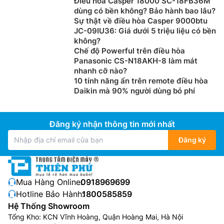
Điều hòa Casper 18000 SC-18FB36M
Điều hòa Đaikin giá rẻ
FTHF25XVMV/RHF25XVMV
dùng có bền không? Bảo hành bao lâu?
được trang bị một cảm biến ẩm bên trong dàn lạnh,
Sự thật về điều hòa Casper 9000btu
JC-09IU36: Giá dưới 5 triệu liệu có bền
giúp tăng khả năng khử ẩm và làm lạnh 25% so với
không?
model thông thường, giúp giảm độ ẩm trong phòng về
Chế độ Powerful trên điều hòa
mức dễ chịu.
Panasonic CS-N18AKH-8 làm mát
nhanh cỡ nào?
10 tính năng ẩn trên remote điều hòa
Daikin mà 90% người dùng bỏ phí
Đăng ký nhận thông tin mới nhất
Đăng ký
Mua Hàng Online:
0918969699
Hotline Bảo Hành:
1800585859
Dàn tản nhiệt chống ăn mòn
Hệ Thống Showroom
Tổng Kho: KCN Vĩnh Hoàng, Quận Hoàng Mai, Hà Nội
Cánh trao đổi tản nhiệt trên dàn nóng
điều hòa Đaikin