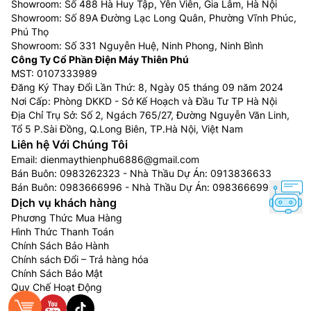
Showroom: Số 488 Hà Huy Tập, Yên Viên, Gia Lâm, Hà Nội
inverter 2 chiều FTHF25XVMV/RHF25XVMV được áp
Showroom: Số 89A Đường Lạc Long Quân, Phường Vĩnh Phúc,
dụng các cách xử lý chống ăn mòn đặc biệt: được sơn
Phú Thọ
bằng 02 lớp sơn tĩnh điện, bề mặt cánh còn được phủ
Showroom: Số 331 Nguyễn Huệ, Ninh Phong, Ninh Bình
Công Ty Cổ Phần Điện Máy Thiên Phú
một lớp nhựa acrylic mỏng để tăng khả năng chống
MST: 0107333989
mưa acid và sự ăn mòn của muối gió biển.
Đăng Ký Thay Đổi Lần Thứ: 8, Ngày 05 tháng 09 năm 2024
Nơi Cấp: Phòng DKKD - Sở Kế Hoạch và Đầu Tư TP Hà Nội
Địa Chỉ Trụ Sở: Số 2, Ngách 765/27, Đường Nguyễn Văn Linh,
Tổ 5 P.Sài Đồng, Q.Long Biên, TP.Hà Nội, Việt Nam
Liên hệ Với Chúng Tôi
Email:
dienmaythienphu6886@gmail.com
Bán Buôn:
0983262323
- Nhà Thầu Dự Án:
0913836633
Bán Buôn:
0983666996
- Nhà Thầu Dự Án:
0983666996
Dịch vụ khách hàng
Phương Thức Mua Hàng
Hình Thức Thanh Toán
Chính Sách Bảo Hành
Chính sách Đổi – Trả hàng hóa
Chính Sách Bảo Mật
Môi chất lạnh R32
Quy Chế Hoạt Động
Máy
điều hòa
Đaikin 2 chiều 9000