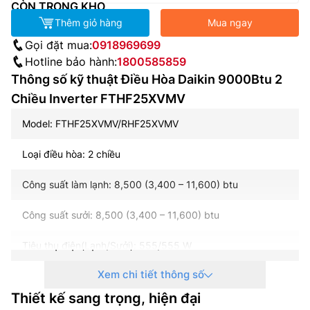
CÒN TRONG KHO
Thêm giỏ hàng
Mua ngay
Gọi đặt mua:
0918969699
Hotline bảo hành:
1800585859
Thông số kỹ thuật Điều Hòa Daikin 9000Btu 2
Chiều Inverter FTHF25XVMV
Model: FTHF25XVMV/RHF25XVMV
Loại điều hòa: 2 chiều
Công suất làm lạnh: 8,500 (3,400 – 11,600) btu
Công suất sưởi: 8,500 (3,400 – 11,600) btu
Tiêu thụ điện(Lạnh/Sưởi): 555/555 W
Xem chi tiết thông số
Nguồn điện: 1 pha/ 220-240 V/ 50-60 Hz
Thiết kế sang trọng, hiện đại
Công nghệ inverter: Có