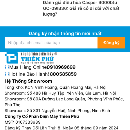
Đánh giá điều hòa Casper 9000btu
Điều hòa Đaikin giá rẻ
FTHF35XVMV/RHF35XVMV
GC-09IB36: Giá rẻ có đi đôi với chất
được trang bị một cảm biến ẩm bên trong dàn lạnh,
lượng?
giúp tăng khả năng khử ẩm và làm lạnh 25% so với
model thông thường, giúp giảm độ ẩm trong phòng về
mức dễ chịu.
Đăng ký nhận thông tin mới nhất
Đăng ký
Mua Hàng Online:
0918969699
Hotline Bảo Hành:
1800585859
Hệ Thống Showroom
Tổng Kho: KCN Vĩnh Hoàng, Quận Hoàng Mai, Hà Nội
Showroom: Số 488 Hà Huy Tập, Yên Viên, Gia Lâm, Hà Nội
Showroom: Số 89A Đường Lạc Long Quân, Phường Vĩnh Phúc,
Phú Thọ
Showroom: Số 331 Nguyễn Huệ, Ninh Phong, Ninh Bình
Công Ty Cổ Phần Điện Máy Thiên Phú
Dàn tản nhiệt chống ăn mòn
MST: 0107333989
Đăng Ký Thay Đổi Lần Thứ: 8, Ngày 05 tháng 09 năm 2024
Cánh trao đổi tản nhiệt trên dàn nóng
điều hòa Đaikin