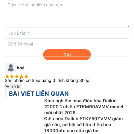
Công nghệ inverter
Điều hòa Đaikin 2 chiều
FTHF35XVMV/RHF35XVMV sử
Gửi
dụng máy nén Swing có thiết kế nguyên khối, chuyển
hoà
động quay tròn nhẹ nhàng giúp giảm đáng kể ma sát
và rung động khi vận hành, không rò rỉ môi chất làm
Sản phẩm có Ship hàng đi tỉnh không Shop
lạnh khi sử dụng. Nhờ vậy, máy nén Swing giúp tiết
Trả lời
kiệm chi phí sử dụng và vận hành êm hơn. Cụ thể, điều
BÀI VIẾT LIÊN QUAN
hòa INVERTER giúp tiết kiệm dài hạn. Đồng thời, cải
Kinh nghiệm mua điều hòa Daikin
tiến độ ồn dàn nóng và dàn lạnh giúp máy hoạt động
22000 1 chiều FTKM60AVMV model
êm ái, duy trì nhiệt độ ổn định và đạt công suất tối ưu.
mới nhất 2026
Điều hòa Daikin FTKY50ZVMV giảm
giá sốc, cơ hội sở hữu điều hòa
18000btu cao cấp giá hời