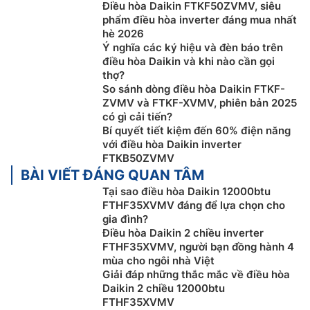
Điều hòa Daikin FTKF50ZVMV, siêu
phẩm điều hòa inverter đáng mua nhất
hè 2026
Ý nghĩa các ký hiệu và đèn báo trên
điều hòa Daikin và khi nào cần gọi
thợ?
So sánh dòng điều hòa Daikin FTKF-
ZVMV và FTKF-XVMV, phiên bản 2025
có gì cải tiến?
Bí quyết tiết kiệm đến 60% điện năng
với điều hòa Daikin inverter
Phin lọc Enzyme Blue
FTKB50ZVMV
BÀI VIẾT ĐÁNG QUAN TÂM
Điều hòa Đaikin inverter
FTHF35XVMV được trang bị
Tại sao điều hòa Daikin 12000btu
bộ lọc Enzyme Blue có tác dụng loại bỏ mùi hôi và
FTHF35XVMV đáng để lựa chọn cho
chất gây dị ứng, giảm vi khuẩn, giảm virus mang lại
gia đình?
bầu không khí trong lành cho gia đình bạn.
Điều hòa Daikin 2 chiều inverter
FTHF35XVMV, người bạn đồng hành 4
mùa cho ngôi nhà Việt
Giải đáp những thắc mắc về điều hòa
Daikin 2 chiều 12000btu
FTHF35XVMV