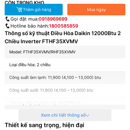
CÒN TRONG KHO
Thêm giỏ hàng
Mua ngay
Gọi đặt mua:
0918969699
Hotline bảo hành:
1800585859
Thông số kỹ thuật Điều Hòa Daikin 12000Btu 2
Chiều Inverter FTHF35XVMV
Model: FTHF35XVMV/RHF35XVMV
Loại điều hòa: 2 chiều
Công suất làm lạnh: 11,900 (4,100 – 13,000) btu
Công suất sưởi: 11,900 (4,100 – 13,000) btu
Tiêu thụ điện(Lạnh/Sưởi): 980/980 W
Xem chi tiết thông số
Nguồn điện: 1 pha/ 220-240 V/ 50-60 Hz
Thiết kế sang trọng, hiện đại
Công nghệ inverter: Có