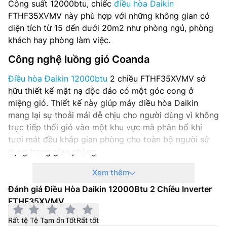
Công suất 12000btu, chiếc
điều hòa Daikin
FTHF35XVMV này phù hợp với những không gian có
diện tích từ 15 đến dưới 20m2 như phòng ngủ, phòng
khách hay phòng làm việc.
Công nghệ luồng gió Coanda
Điều hòa Đaikin 12000btu
2 chiều FTHF35XVMV sở
hữu thiết kế mặt nạ độc đáo có một góc cong ở
miệng gió. Thiết kế này giúp máy điều hòa Daikin
mang lại sự thoải mái dễ chịu cho người dùng vì không
trực tiếp thổi gió vào một khu vực mà phân bổ khí
tươi mát đều khắp gian phòng cho toàn bộ người sử
dụng trong gian phòng.
Xem thêm
Đánh giá Điều Hòa Daikin 12000Btu 2 Chiều Inverter
FTHF35XVMV
Rất tệ
Tệ
Tạm ổn
Tốt
Rất tốt