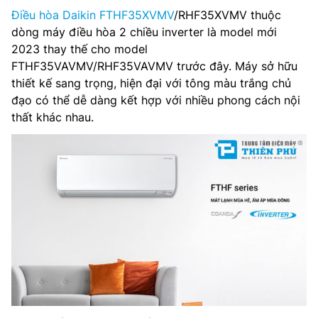
Điều hòa Daikin FTHF35XVMV
/RHF35XVMV thuộc
Môi chất lạnh: R32
dòng máy điều hòa 2 chiều inverter là model mới
2023 thay thế cho model
Kích thước dàn lạnh: 286 x 770 x 242 mm
FTHF35VAVMV/RHF35VAVMV trước đây. Máy sở hữu
thiết kế sang trọng, hiện đại với tông màu trắng chủ
Trọng lượng dàn lạnh: 9 kg
đạo có thể dễ dàng kết hợp với nhiều phong cách nội
thất khác nhau.
Kích thước dàn nóng: 550 x 675 x 284 mm
Trọng lượng dàn nóng: 26 kg
Đường kính ống(lỏng/hơi): 6.35/9.52 mm
Hãng sản xuất: Daikin
Xuất xứ: Chính hãng