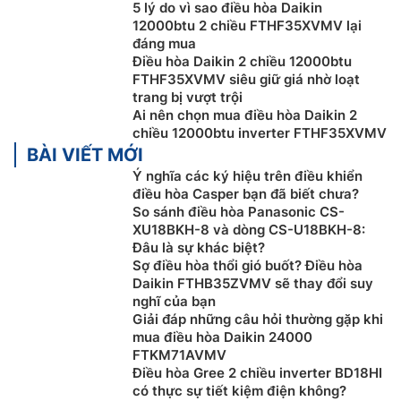
5 lý do vì sao điều hòa Daikin
12000btu 2 chiều FTHF35XVMV lại
đáng mua
Điều hòa Daikin 2 chiều 12000btu
FTHF35XVMV siêu giữ giá nhờ loạt
trang bị vượt trội
Ai nên chọn mua điều hòa Daikin 2
chiều 12000btu inverter FTHF35XVMV
BÀI VIẾT MỚI
Có khả năng loại bỏ hơn 90% các mùi hôi trong
vòng 1 giờ, đặc biệt là 4 tác nhân gây mùi khó chịu
Ý nghĩa các ký hiệu trên điều khiển
điều hòa Casper bạn đã biết chưa?
trong nhà
So sánh điều hòa Panasonic CS-
Hạn chế các nguyên nhân của 25 loại dị ứng như
XU18BKH-8 và dòng CS-U18BKH-8:
dị ứng phấn hoa, dị ứng mạt bụi, dị ứng lông thú
Đâu là sự khác biệt?
cưng và dị ứng nấm mốc…
Sợ điều hòa thổi gió buốt? Điều hòa
Có khả năng giảm 99,9% một số loại vi khuẩn
Daikin FTHB35ZVMV sẽ thay đổi suy
nghĩ của bạn
(Staphylococcus aureus, Escherichia coli (E.coli),
Giải đáp những câu hỏi thường gặp khi
Klebsiella pneumonia…)
mua điều hòa Daikin 24000
Giảm khả năng lây nhiễm vi rút xuống dưới 1: 1000.
FTKM71AVMV
Điều hòa Gree 2 chiều inverter BD18HI
Tăng khả năng khử ẩm 25%
có thực sự tiết kiệm điện không?