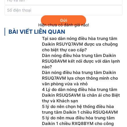
được trang bị máy nén hiệu suất cao với các công
nghệ mới làm tăng hiệu suất theo mùa và cho phép
thiết kế nhỏ gọn hơn:
Gửi
Hiện chưa có đánh giá nào!
Cải thiện cửa xả:
Bằng việc cải thiện hình dáng của
BÀI VIẾT LIÊN QUAN
cửa xả môi chất lạnh, sự tăng áp suất gần cửa xả
Tại sao dàn nóng điều hòa trung tâm
của môi chất lạnh sau khi nén bị triệt tiêu và giảm
Daikin RSUYQ7AVM được ưa chuộng
tổn thất nén.
cho biệt thự cao cấp?
Dàn nóng điều hòa trung tâm Daikin
Tối ưu hóa kiểm soát áp suất ngược / Chức năng
RSUQ8AVM kết nối được với dàn lạnh
kiểm soát dầu mới:
Ngoài cổng điều chỉnh áp suất
nào?
trung gian thông thường, áp suất nén của cuộn đĩa
Dàn nóng điều hòa trung tâm Daikin
trong quá trình hoạt động đã được tối ưu hóa và
RSUQ7AVM lựa chọn thông minh cho
cơ chế kiểm soát dầu được áp dụng đã giảm rò rỉ
văn phòng vừa và nhỏ
4 Lý do dàn nóng điều hòa trung tâm
gas và tổn thất cơ học.
Daikin RSUQ5AVM là chân ái cho Biệt
Áp dụng động cơ tập trung hiệu suất cao:
Bằng
thự và Khách sạn
cách áp dụng, chu vi cuộn dây được giảm đáng kể,
5 lý do nên chọn hệ thống điều hòa
làm cho cuộn dây dày hơn và dày hơn, và điện trở
trung tâm Daikin 1 chiều RSUQ4AVM
của cuộn dây được giảm đáng kể để cải thiện hiệu
5 lý do nên mua điều hòa trung tâm
Daikin 1 chiều RXQ8BYM cho công
suất của động cơ. Hơn nữa, động cơ nhẹ và nhỏ