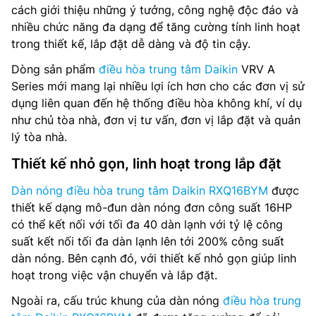
cách giới thiệu những ý tưởng, công nghệ độc đáo và
Độ ồn làm lạnh: 63 dB(A)
nhiều chức năng đa dạng để tăng cường tính linh hoạt
Môi chất lạnh: R410a
trong thiết kế, lắp đặt dễ dàng và độ tin cậy.
Dòng sản phẩm
điều hòa trung tâm Daikin
VRV A
Nguồn điện: 3 pha, 380-415 V, 50-60 Hz
Series mới mang lại nhiều lợi ích hơn cho các đơn vị sử
dụng liên quan đến hệ thống điều hòa không khí, ví dụ
Kích thước (CxRxS): 1,660 x 1,240 x 765 mm
như chủ tòa nhà, đơn vị tư vấn, đơn vị lắp đặt và quản
Trọng lượng: 247 kg
lý tòa nhà.
Thiết kế nhỏ gọn, linh hoạt trong lắp đặt
Ống kết nối (Lỏng/Hơi): 12.7/28.6 mm
Dàn nóng điều hòa trung tâm Daikin RXQ16BYM
được
Hãng sản xuất: Daikin
thiết kế dạng mô-đun dàn nóng đơn công suất 16HP
có thể kết nối với tối đa 40 dàn lạnh với tỷ lệ công
Nơi sản xuất: Thái Lan
suất kết nối tối đa dàn lạnh lên tới 200% công suất
dàn nóng. Bên cạnh đó, với thiết kế nhỏ gọn giúp linh
Năm ra mắt: 2025
hoạt trong việc vận chuyển và lắp đặt.
Ngoài ra, cấu trúc khung của dàn nóng
điều hòa trung