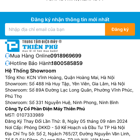
Đăng ký nhận thông tin mới nhất
Đăng ký
Mua Hàng Online:
0918969699
Hotline Bảo Hành:
1800585859
Hệ Thống Showroom
Tổng Kho: KCN Vĩnh Hoàng, Quận Hoàng Mai, Hà Nội
Hộp linh kiện kín IP55
Showroom: Số 488 Hà Huy Tập, Yên Viên, Gia Lâm, Hà Nội
Showroom: Số 89A Đường Lạc Long Quân, Phường Vĩnh Phúc,
Bản mạch chính trên dàn nóng
điều hòa trung tâm
Phú Thọ
Showroom: Số 331 Nguyễn Huệ, Ninh Phong, Ninh Bình
Daikin giá rẻ
RXQ16BYM được đặt bên trong hộp linh
Công Ty Cổ Phần Điện Máy Thiên Phú
kiện kín IP55 giúp ngăn chặn sự xâm nhập của các
MST: 0107333989
mảnh vụn, thằn lằn, bọ hay nước mưa… có thể gây hư
Đăng Ký Thay Đổi Lần Thứ: 8, Ngày 05 tháng 09 năm 2024
hại trong quá trình sử dụng. Cùng với đó, là ba mạch
Nơi Cấp: Phòng DKKD - Sở Kế Hoạch và Đầu Tư TP Hà Nội
làm mát bằng môi chất lạnh cho phép hoạt động ổn
Địa Chỉ Trụ Sở: Số 2, Ngách 765/27, Đường Nguyễn Văn Linh,
Tổ 5 P.Sài Đồng, Q.Long Biên, TP.Hà Nội, Việt Nam