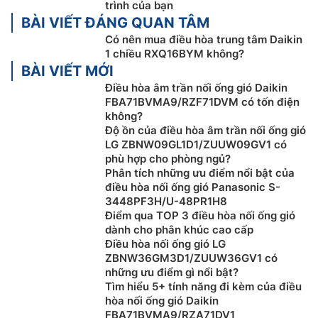
trình của bạn
hơn.
BÀI VIẾT ĐÁNG QUAN TÂM
Có nên mua điều hòa trung tâm Daikin
1 chiều RXQ16BYM không?
BÀI VIẾT MỚI
Điều hòa âm trần nối ống gió Daikin
FBA71BVMA9/RZF71DVM có tốn điện
không?
Độ ồn của điều hòa âm trần nối ống gió
LG ZBNW09GL1D1/ZUUW09GV1 có
phù hợp cho phòng ngủ?
Phân tích những ưu điểm nổi bật của
điều hòa nối ống gió Panasonic S-
3448PF3H/U-48PR1H8
Công nghệ điều khiển VRT Smart II
Điểm qua TOP 3 điều hòa nối ống gió
dành cho phân khúc cao cấp
Ngoài việc tối ưu hóa phần cứng thì
điều hòa trung
Điều hòa nối ống gió LG
tâm Daikin 1 chiều
RXQ16BYM cũng được áp dụng
ZBNW36GM3D1/ZUUW36GV1 có
những ưu điểm gì nổi bật?
công nghệ phần mềm VRT Smart II mang đến khả
Tìm hiểu 5+ tính năng đi kèm của điều
năng tiết kiệm năng lượng được cải thiện hơn nữa nhờ
hòa nối ống gió Daikin
kiểm soát tối ưu lưu lượng không khí ngoài trời.
FBA71BVMA9/RZA71DV1