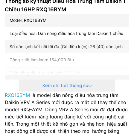
Thông số kỹ thuật Điều Hòa Trung Tâm Daikin 1
Chiều 16HP RXQ16BYM
Model: RXQ16BYM
Loại điều hòa: Dàn nóng điều hòa trung tâm Daikin 1 chiều
Số dàn lạnh kết nối tối đa (Có điều kiện): 26 (40) dàn lạnh
Công suất làm lạnh: 154,000 Btu
Điện năng tiêu thụ làm lạnh: 12.6 Kw
Xem chi tiết thông số
Điều khiển công suất: 9 ‒ 100 %
RXQ16BYM
là model dàn nóng điều hòa trung tâm
Loại máy nén: Máy nén hiệu suất cao
Daikin VRV A Series mới được ra mắt để thay thế cho
model RXQ-AYM. Dòng VRV A Series mới đã đạt được
Công suất máy nén x số lượng: 6.9 kW
mức tiết kiệm năng lượng đáng kể với công nghệ cải
tiến. Trong một thiết kế nhỏ gọn và nhẹ hơn, hiệu suất
Lưu lượng gió: 266 m3/phút
hoạt động đã được cải thiện theo mọi hướng bằng