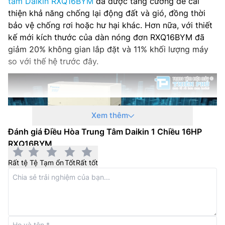
tâm Daikin RXQ16BYM
đã được tăng cường để cải
thiện khả năng chống lại động đất và gió, đồng thời
bảo vệ chống rơi hoặc hư hại khác. Hơn nữa, với thiết
kế mới kích thước của dàn nóng đơn RXQ16BYM đã
giảm 20% không gian lắp đặt và 11% khối lượng máy
so với thế hệ trước đây.
Xem thêm
Đánh giá Điều Hòa Trung Tâm Daikin 1 Chiều 16HP
RXQ16BYM
Rất tệ
Tệ
Tạm ổn
Tốt
Rất tốt
Máy nén hiệu suất cao
Dàn nóng điều hòa trung tâm Daikin
16HP RXQ16BYM