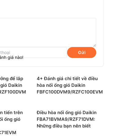
Gửi
ánh giá nào!
ưởng để lắp
4+ Đánh giá chi tiết về điều
 gió Daikin
hòa nối ống gió Daikin
RZF100DVM
FBFC100DVM9/RZFC100EVM
NQ09MV1V
là loại điều hòa 1 chiều lạnh, không
ả các loại điều hòa được kinh doanh trên thị
n tiến trên
Điều hòa nối ống gió Daikin
ối ống gió
FBA71BVMA9/RZF71DVM:
u lạnh cũng là lựa chọn của khoảng 90% khách
Những điều bạn nên biết
rẻ hơn khá nhiều so với loại điều hòa 2
C71EVM