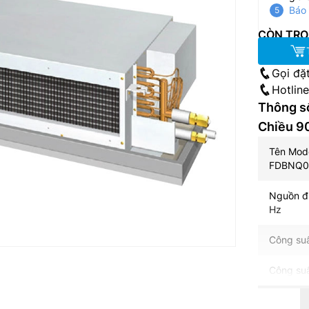
Báo 
CÒN TRO
Gọi đặ
Hotlin
Thông số
Chiều 
Tê
FDBNQ0
Nguồn 
Hz
Công
Công s
Dàn l