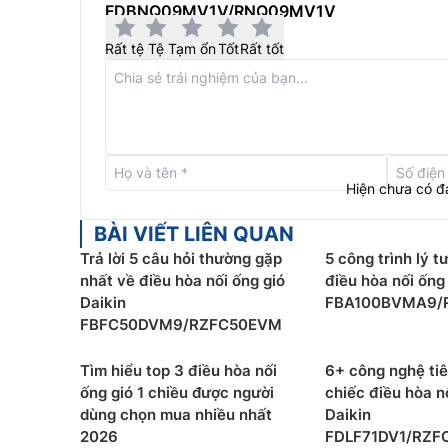
FDBNQ09MV1V/RNQ09MV1V
Rất tệ
Tệ
Tạm ổn
Tốt
Rất tốt
Hiện chưa có đ
BÀI VIẾT LIÊN QUAN
Trả lời 5 câu hỏi thường gặp
5 công trình lý t
nhất về điều hòa nối ống gió
điều hòa nối ống
Daikin
FBA100BVMA9/
FBFC50DVM9/RZFC50EVM
Điều hòa nối ống gió Daikin FDBNQ09MV1V/R
có chiều sưởi. Đây là tính năng cơ bản của tất c
Tìm hiểu top 3 điều hòa nối
6+ công nghệ tiê
ống gió 1 chiều được người
chiếc điều hòa n
trường. Loại điều hòa nối ống gió Daikin 1 chiề
dùng chọn mua nhiều nhất
Daikin
hàng khi quyết định mua điều hòa. Ưu thế là giá 
2026
FDLF71DV1/RZF
chiều.