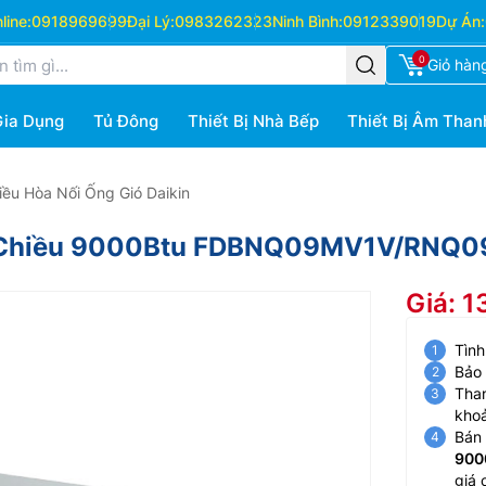
ine:
0918969699
Đại Lý:
0983262323
Ninh Bình:
0912339019
Dự Án:
0
Giỏ hàn
Gia Dụng
Tủ Đông
Thiết Bị Nhà Bếp
Thiết Bị Âm Than
iều Hòa Nối Ống Gió Daikin
n 1 Chiều 9000Btu FDBNQ09MV1V/RNQ
Giá: 
Tình
Bảo
Than
kho
Bán 
900
giá 