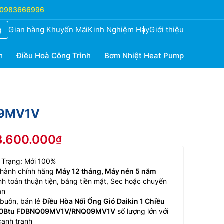
0983666996
Gian hàng Khuyến Mãi
Kinh Nghiệm Hay
Giới thiệu
g
h
Điều Hoà Công Trình
Bơm Nhiệt Heat Pump
09MV1V
13.600.000
 Trạng: Mới 100%
 hành chính hãng
Máy 12 tháng, Máy nén 5 năm
h toán thuận tiện, bằng tiền mặt, Sec hoặc chuyển
ản
buôn, bán lẻ
Điều Hòa Nối Ống Gió Daikin 1 Chiều
0Btu FDBNQ09MV1V/RNQ09MV1V
số lượng lớn với
cạnh tranh