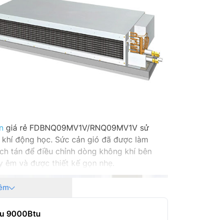
n
giá rẻ FDBNQ09MV1V/RNQ09MV1V sử
o khí động học. Sức cản gió đã được làm
ch tán để điều chỉnh dòng không khí bên
ạy êm và được thiết kế gọn nhẹ.
êm
iều 9000Btu