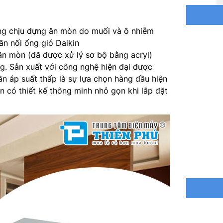
Kích
260 x 9
ng chịu đựng ăn mòn do muối và ô nhiễm
ần nối ống gió Daikin
Dàn
n mòn (đã được xử lý sơ bộ bằng acryl)
ng. Sản xuất với công nghệ hiện đại được
Kích
ần áp suất thấp là sự lựa chọn hàng đầu hiện
550 x 7
n có thiết kế thông minh nhỏ gọn khi lắp đặt
Kích c
Chiều
Chênh 