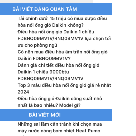
BÀI VIẾT ĐÁNG QUAN TÂM
 thước (Cao x Rộng x Dày) mm
00 x 580
Tài chính dưới 15 triệu có mua được điều
hòa nối ống gió Daikin không?
 nóng Độ ồn dB(A) 48
Điều hòa nối ống gió Daikin 1 chiều
FDBNQ09MV1V/RNQ09MV1V lựa chọn tối
 thước (Cao x Rộng x Dày) mm
ưu cho phòng ngủ
65 x 285
Có nên mua điều hòa âm trần nối ống gió
Daikin FDBNQ09MV1V?
ỡ đường ống điều hòa Lỏng mm o/ 6.4
Đánh giá chi tiết điều hòa nối ống gió
Daikin 1 chiều 9000btu
 dài đường ống tối đa m 30
FDBNQ09MV1V/RNQ09MV1V
Top 3 mẫu điều hòa nối ống gió giá rẻ nhất
lệch độ cao tối đa m 10
2024
Điều hòa ống gió Đaikin công suất nhỏ
nhất là bao nhiêu? Model gì?
BÀI VIẾT MỚI
Những sai lầm cần tránh khi chọn mua
máy nước nóng bơm nhiệt Heat Pump