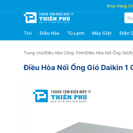
Mua Hàng Onl
Tivi
Điều Hòa
Tủ Lạnh
Máy Giặt
Điện 
Trang chủ
/
Điều Hòa Công Trình
/
Điều Hòa Nối Ống Gió
/
Đ
Điều Hòa Nối Ống Gió Daiki