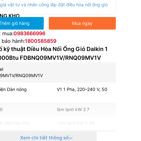
giá vật tư và nhân công lắp đặt điều hòa nối ống gió
NG KHO
Thêm giỏ hàng
Mua ngay
t mua:
0983666996
e bảo hành:
1800585859
 kỹ thuật Điều Hòa Nối Ống Gió Daikin 1
9000Btu FDBNQ09MV1V/RNQ09MV1V
n Model
9MV1V/RNQ09MV1V
điện Dàn nóng V1 1 Pha, 220–240 V, 50
 suất làm lạnh kW 2.7
uất điện tiêu thụ Làm lạnh kW 0.86
ạnh Độ ồn (Cao/Thấp) dB(A) 41/38
Xem chi tiết thông số