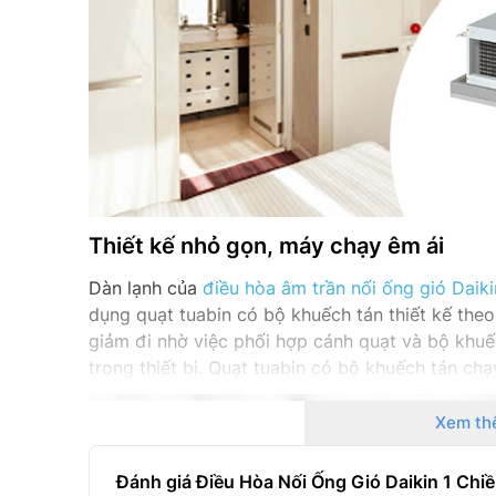
Thiết kế nhỏ gọn, máy chạy êm ái
Dàn lạnh của
điều hòa âm trần nối ống gió Daiki
dụng quạt tuabin có bộ khuếch tán thiết kế the
giảm đi nhờ việc phối hợp cánh quạt và bộ khuế
trong thiết bị. Quạt tuabin có bộ khuếch tán ch
Xem th
Đánh giá Điều Hòa Nối Ống Gió Daikin 1 Ch