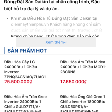
Đứng Đặt Sàn Daikin tại chân công trình, Đặc
biệt hỗ trợ đại lý và dự án.
Khi mua Điều Hòa Tủ Đứng Đặt Sàn Daikin tại
dienmaythienphu.vn Khách hàng không chỉ sắm
được sản phẩm với giá tốt nhất thị trường , chất
lượng chính hãng, chất lượng đảm bảo mà còn
nhận được rất nhiều chính sách ưu đãi cho khác:
Xem thêm
Cam kết Giá Điều Hòa Tủ Đứng Đặt Sàn Daikin tốt
SẢN PHẨM HOT
nhất thị trường với 100% sản phẩm chính hãng
Thanh toán khi mua Điều Hòa Tủ Đứng Đặt Sàn
Điều Hòa Cây LG
Điều Hòa Âm Trần Midea
Daikin thuận tiện, bằng tiền mặt, Sec hoặc chuyển
24000Btu 1 Chiều
24000Btu 1 Chiều MCD1-
Inverter
28CRN8
khoản
ZPNQ24GS1AO/ZUAC1
Để được tư vấn miễn phí, hỗ trợ kỹ thuật, hướng
25.500.000
17.650.000
dẫn sử dụng quý khách hàng vui lòng liên hệ:
0983666996
Nếu khách hàng có như cầu mua Điều Hòa Tủ
Điều Hòa Âm Trần Gree
Điều Hòa Ống Gió Gree 1
Inverter 24000Btu 1
Chiều Inverter 18000Btu
Đứng Đặt Sàn Daikin số lượng lớn, hoặc Đại lý bán
Chiều GULD71T1/A-
GULD50PS1/A-
buôn vui lòng liên hệ: 0983262323 để nhận được
S/GULD71W1/NhA-S
S/GULD50W1/NhA-S