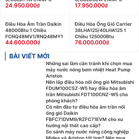
tư vấn về giá cũng như hỗ trợ tốt nhất
24.950.000
17.950.000
Khách hàng là nhà thầu, Xây dựng công trình lớn
muốn hỗ trợ về thiết kế, tư vấn về kỹ thuật cũng
Điều Hòa Âm Trần Daikin
Điều Hòa Ống Gió Carrier
như cần kỹ thuật viên thi công lắp đặt tại công
48000Btu 1 Chiều
38LHA125/40LHA125 1
trình vui lòng Liên Hệ: 0983666996
FCNQ48MV1/RNQ48MY1
Chiều 125000Btu
Khách hàng ở Khu vực Ninh Bình xin vui lòng liên
44.600.000
76.000.000
hệ: 0912339019
Khách hàng ở Khu vực Vĩnh Phúc xin vui lòng liên
BÀI VIẾT MỚI
hệ: 0982067318
Những sai lầm cần tránh khi chọn mua
Khách hàng ở Khu vực Bắc Giang xin vui lòng liên
máy nước nóng bơm nhiệt Heat Pump
Ariston
hệ: 0983666996
Nên lắp điều hòa nối ống gió Mitsubishi
FDUM100CSZ-W5 hay điều hòa âm
trần Mitsubishi FDT100CNZ-W5 cho
phòng khách?
Có nên đầu tư điều hòa âm trần nối
ống gió Daikin
FBFC71DVM9/RZFC71EVM cho xu
hướng nội thất cao cấp?
So sánh máy nước nóng công nghiệp
Midea và Ariston tốt hơn? Nên mua