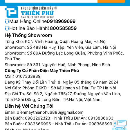
Mua Hàng Online:
0918969699
Hotline Bảo Hành:
1800585859
Hệ Thống Showroom
Tổng Kho: KCN Vĩnh Hoàng, Quận Hoàng Mai, Hà Nội
Showroom: Số 488 Hà Huy Tập, Yên Viên, Gia Lâm, Hà Nội
Showroom: Số 89A Đường Lạc Long Quân, Phường Vĩnh Phúc,
Phú Thọ
Showroom: Số 331 Nguyễn Huệ, Ninh Phong, Ninh Bình
Công Ty Cổ Phần Điện Máy Thiên Phú
MST: 0107333989
Đăng Ký Thay Đổi Lần Thứ: 8, Ngày 05 tháng 09 năm 2024
Nơi Cấp: Phòng DKKD - Sở Kế Hoạch và Đầu Tư TP Hà Nội
Địa Chỉ Trụ Sở: Số 2, Ngách 765/27, Đường Nguyễn Văn Linh,
Tổ 5 P.Sài Đồng, Q.Long Biên, TP.Hà Nội, Việt Nam
Liên hệ Với Chúng Tôi
Email:
dienmaythienphu6886@gmail.com
Bán Buôn:
0983262323
- Nhà Thầu Dự Án:
0913836633
Bán Buôn:
0983666996
- Nhà Thầu Dự Án:
0983666996