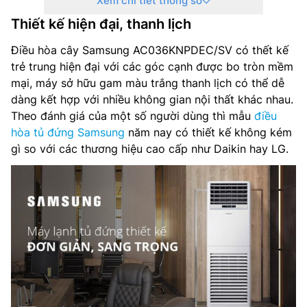
Xem chi tiết thông số
Sử dụng nguồn điện: 1 pha, 220-240V, 50Hz
Thiết kế hiện đại, thanh lịch
Phù hợp lắp đặt cho diện tích: < 30m2
Điều hòa cây Samsung AC036KNPDEC/SV có thết kế
Kích thước dàn lạnh: 610x1850x400mm
trẻ trung hiện đại với các góc cạnh được bo tròn mềm
mại, máy sở hữu gam màu trắng thanh lịch có thể dễ
Kích thước dàn nóng: 940x 998x330mm
dàng kết hợp với nhiều không gian nội thất khác nhau.
Theo đánh giá của một số người dùng thì mẫu
điều
Đường ống kết nối: Ống lỏng Ø10 / Ống Gas Ø16
hòa tủ đứng Samsung
năm nay có thiết kế không kém
gì so với các thương hiệu cao cấp như Daikin hay LG.
Bảo hành: 24 tháng
Thương hiệu: Hàn Quốc / nhập khẩu Trung Quốc