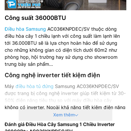
Công suất 36000BTU
Điều hòa Samsung
AC036KNPDEC/SV thuộc dòng
điều hòa cây 1 chiều lạnh với công suất làm lạnh lên
tới 36.000BTU sẽ là lựa chọn hoàn hảo để sử dụng
cho những không gian có diện tích dưới 60m2 như
phòng họp, hội trường hay sử dụng cho showroom
trưng bày sản phẩm…
Công nghệ inverter tiết kiệm điện
Máy
điều hòa tủ đứng
Samsung AC036KNPDEC/SV
được trang bị công nghệ inverter giúp tiết kiệm từ 30-
50% điện năng tiêu thụ so với máy điều hòa cây
không có inverter. Ngoài khả năng tiết kiệm điện năng
thì công nghệ máy nén inverter cũng giúp máy vận
Xem thêm
hành êm ái, nâng cao tuổi thọ cho sản phẩm.
Đánh giá Điều Hòa Cây Samsung 1 Chiều Inverter