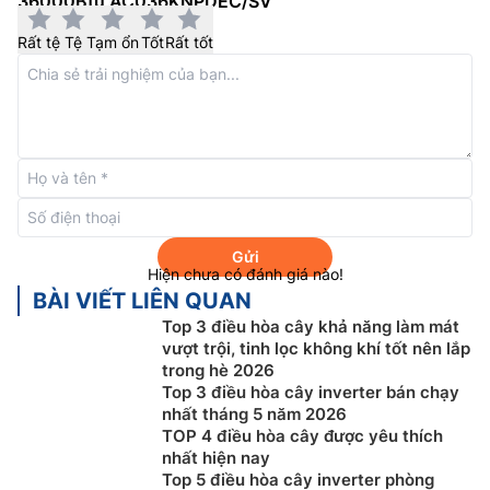
36000Btu AC036KNPDEC/SV
Rất tệ
Tệ
Tạm ổn
Tốt
Rất tốt
Gửi
Hiện chưa có đánh giá nào!
Màng lọc kháng khuẩn khử mùi hiệu quả
BÀI VIẾT LIÊN QUAN
Điều hòa cây Samsung inverter
AC036KNPDEC/SV
Top 3 điều hòa cây khả năng làm mát
vượt trội, tinh lọc không khí tốt nên lắp
được trang bị màng lọc Zero Filter và Full HD Filter có
trong hè 2026
khả năng lọc sạch vi khuẩn, bụi bẩn, các chất gây ô
Top 3 điều hòa cây inverter bán chạy
nhiễm và dị ứng hiệu quả như phấn hoa, nấm mốc hay
nhất tháng 5 năm 2026
lông thú nuôi..;. giúp mang đến cho người dùng bầu
TOP 4 điều hòa cây được yêu thích
không khí trong lành và an toàn nhất. Bên cạnh đó, bộ
nhất hiện nay
Top 5 điều hòa cây inverter phòng
lọc trên điều hòa Samsung có thể dễ dàng tháo lắp để