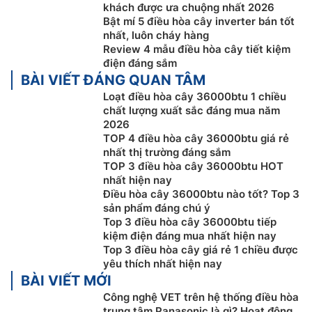
khách được ưa chuộng nhất 2026
vệ sịnh bằng nước.
Bật mí 5 điều hòa cây inverter bán tốt
nhất, luôn cháy hàng
Bảng điều khiển cảm ứng
Review 4 mẫu điều hòa cây tiết kiệm
điện đáng sắm
Điều hòa cây Samsung 1 chiều
36000btu
BÀI VIẾT ĐÁNG QUAN TÂM
AC036KNPDEC/SV được tích hợp sẵn hệ thống điều
Loạt điều hòa cây 36000btu 1 chiều
khiển cảm ứng ngay trên thân của dàn lạnh giúp người
chất lượng xuất sắc đáng mua năm
dùng có thể dễ dàng điều khiển và theo dõi hoạt động
2026
của máy.
TOP 4 điều hòa cây 36000btu giá rẻ
nhất thị trường đáng sắm
TOP 3 điều hòa cây 36000btu HOT
nhất hiện nay
Điều hòa cây 36000btu nào tốt? Top 3
sản phẩm đáng chú ý
Top 3 điều hòa cây 36000btu tiếp
kiệm điện đáng mua nhất hiện nay
Top 3 điều hòa cây giá rẻ 1 chiều được
yêu thích nhất hiện nay
BÀI VIẾT MỚI
Công nghệ VET trên hệ thống điều hòa
trung tâm Panasonic là gì? Hoạt động