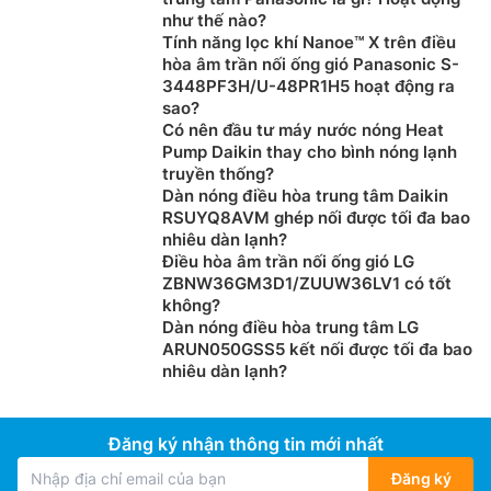
như thế nào?
Môi chất lạnh R410a
Tính năng lọc khí Nanoe™ X trên điều
hòa âm trần nối ống gió Panasonic S-
Điều hòa cây Samsung
giá rẻ AC036KNPDEC/SV sử
3448PF3H/U-48PR1H5 hoạt động ra
dung gas R410a, đây là loại gas với ưu điểm tiết kiệm
sao?
Có nên đầu tư máy nước nóng Heat
điện, làm lạnh nhanh và sâu với hiệu suất làm lạnh cao
Pump Daikin thay cho bình nóng lạnh
hơn 1,6 lần so với gas R22 trước đây. Đồng thời gas
truyền thống?
R410 cũng thân thiện với môi trường, chống lại sự gia
Dàn nóng điều hòa trung tâm Daikin
tăng nhiệt dẫn tới hiệu ứng nhà kính.
RSUYQ8AVM ghép nối được tối đa bao
nhiêu dàn lạnh?
Điều hòa âm trần nối ống gió LG
ZBNW36GM3D1/ZUUW36LV1 có tốt
không?
Dàn nóng điều hòa trung tâm LG
ARUN050GSS5 kết nối được tối đa bao
nhiêu dàn lạnh?
Đăng ký nhận thông tin mới nhất
Đăng ký