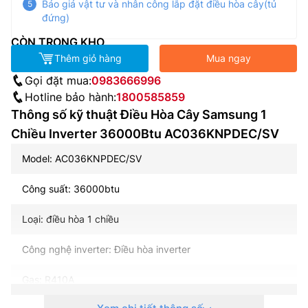
Báo giá vật tư và nhân công lắp đặt điều hòa cây(tủ
đứng)
CÒN TRONG KHO
Thêm giỏ hàng
Mua ngay
Gọi đặt mua:
0983666996
Hotline bảo hành:
1800585859
Thông số kỹ thuật Điều Hòa Cây Samsung 1
Chiều Inverter 36000Btu AC036KNPDEC/SV
Model: AC036KNPDEC/SV
Công suất: 36000btu
Loại: điều hòa 1 chiều
Công nghệ inverter: Điều hòa inverter
Gas: R410A