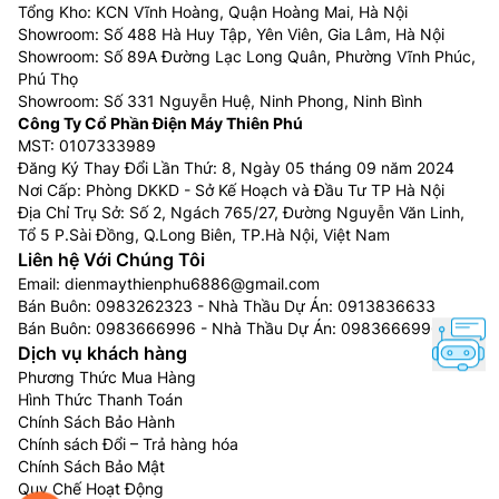
Tổng Kho: KCN Vĩnh Hoàng, Quận Hoàng Mai, Hà Nội
Showroom: Số 488 Hà Huy Tập, Yên Viên, Gia Lâm, Hà Nội
Showroom: Số 89A Đường Lạc Long Quân, Phường Vĩnh Phúc,
Phú Thọ
Showroom: Số 331 Nguyễn Huệ, Ninh Phong, Ninh Bình
Công Ty Cổ Phần Điện Máy Thiên Phú
MST: 0107333989
Đăng Ký Thay Đổi Lần Thứ: 8, Ngày 05 tháng 09 năm 2024
Nơi Cấp: Phòng DKKD - Sở Kế Hoạch và Đầu Tư TP Hà Nội
Địa Chỉ Trụ Sở: Số 2, Ngách 765/27, Đường Nguyễn Văn Linh,
Tổ 5 P.Sài Đồng, Q.Long Biên, TP.Hà Nội, Việt Nam
Liên hệ Với Chúng Tôi
Email:
dienmaythienphu6886@gmail.com
Bán Buôn:
0983262323
- Nhà Thầu Dự Án:
0913836633
Bán Buôn:
0983666996
- Nhà Thầu Dự Án:
0983666996
Dịch vụ khách hàng
Phương Thức Mua Hàng
Hình Thức Thanh Toán
Chính Sách Bảo Hành
Chính sách Đổi – Trả hàng hóa
Chính Sách Bảo Mật
Quy Chế Hoạt Động