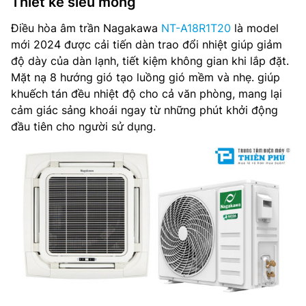
Thiết kế siêu mỏng
Điện năng tiêu thụ làm lạnh: 1,732 W
Điều hòa âm trần Nagakawa
NT-A18R1T20
là model
Điện năng tiêu thụ sưởi ấm: 1671 W
mới 2024 được cải tiến dàn trao đổi nhiệt giúp giảm
độ dày của dàn lạnh, tiết kiệm không gian khi lắp đặt.
Điện nguồn: 220-240 V, 50-60 Hz
Mặt nạ 8 hướng gió tạo luồng gió mềm và nhẹ. giúp
khuếch tán đều nhiệt độ cho cả văn phòng, mang lại
Môi chất lạnh R410a
cảm giác sảng khoái ngay từ những phút khởi động
đầu tiên cho người sử dụng.
Kích thước mặt nạ: 950x45x950 mm
Trọng lượng mặt nạ: 6 kg
Kích thước dàn lạnh: 830x230x830 mm
Trọng lượng dàn lạnh: 22 kg
Kích thước dàn nóng: 845x330x700 mm
Trọng lượng dàn nóng: 34 kg