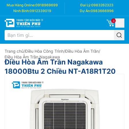
Mua Hàng Online:
0918969699
Đại Lý:
0983262323
Ninh Bình:
0912339019
Dự Án:
0983666996
0
Trang chủ
/
Điều Hòa Công Trình
/
Điều Hòa Âm Trần
/
Điều Hòa Âm Trần Nagakawa
Điều Hòa Âm Trần Nagakawa
18000Btu 2 Chiều NT-A18R1T20