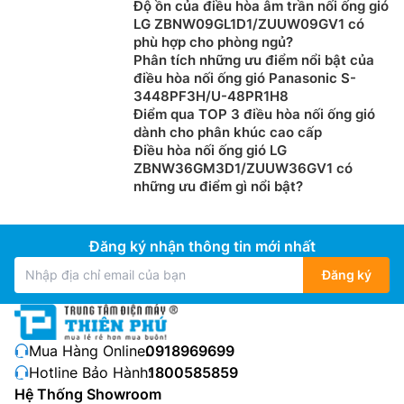
Độ ồn của điều hòa âm trần nối ống gió
LG ZBNW09GL1D1/ZUUW09GV1 có
phù hợp cho phòng ngủ?
Phân tích những ưu điểm nổi bật của
điều hòa nối ống gió Panasonic S-
3448PF3H/U-48PR1H8
Điểm qua TOP 3 điều hòa nối ống gió
Môi chất lạnh R410a
dành cho phân khúc cao cấp
Điều hòa nối ống gió LG
Điều hòa âm trần Nagakawa giá rẻ
NT-A18R1T20 được
ZBNW36GM3D1/ZUUW36GV1 có
sử dụng môi chất lạnh R410a có hiệu suất làm lạnh
những ưu điểm gì nổi bật?
cao hơn 1,6 lần so với môi chất lạnh R22 trước đây.
Đồng thời môi chất lạnh R410a thân thiện với môi
trường nhờ việc hạn chế phát thải chất gây hiệu ứng
Đăng ký nhận thông tin mới nhất
nhà kính.
Đăng ký
Mua Hàng Online:
0918969699
Hotline Bảo Hành:
1800585859
Hệ Thống Showroom