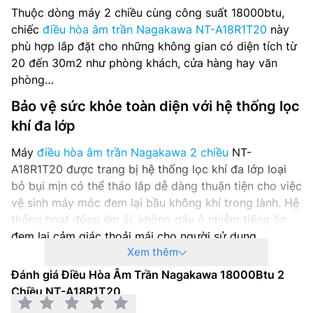
Nơi sản xuất: Chính hãng
Thuộc dòng máy 2 chiều cùng công suất 18000btu,
chiếc
điều hòa âm trần Nagakawa NT-A18R1T20
này
Hãng sản xuất: Nagakawa
phù hợp lắp đặt cho những không gian có diện tích từ
20 đến 30m2 như phòng khách, cửa hàng hay văn
phòng…
Bảo vệ sức khỏe toàn diện với hệ thống lọc
khí đa lớp
Máy
điều hòa âm trần Nagakawa 2 chiều
NT-
A18R1T20 được trang bị hệ thống lọc khí đa lớp loại
bỏ bụi mịn có thể tháo lắp dễ dàng thuận tiện cho việc
vệ sinh máy móc đem lại bầu không khí trong lành. Hệ
thống hoạt động êm ái, không gây ô nhiễm tiếng ồn,
đem lại cảm giác thoải mái cho người sử dụng
Xem thêm
Đánh giá Điều Hòa Âm Trần Nagakawa 18000Btu 2
Chiều NT-A18R1T20