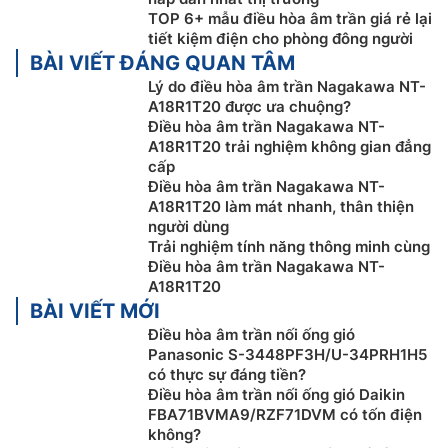
TOP 6+ mẫu điều hòa âm trần giá rẻ lại
tiết kiệm điện cho phòng đông người
BÀI VIẾT ĐÁNG QUAN TÂM
Lý do điều hòa âm trần Nagakawa NT-
A18R1T20 được ưa chuộng?
Điều hòa âm trần Nagakawa NT-
Đa chức năng thông minh
A18R1T20 trải nghiệm không gian đẳng
cấp
Điều hòa âm trần Nagakawa
18000btu NT-A18R1T20
Điều hòa âm trần Nagakawa NT-
được tích hợp nhiều chức năng thông minh như: Chuẩn
A18R1T20 làm mát nhanh, thân thiện
người dùng
đoán sự cố, điều khiển từ xa đa tạo sự thuận tiện và
Trải nghiệm tính năng thông minh cùng
an toàn cho người sử dụng. Bên cạnh đó còn có các
Điều hòa âm trần Nagakawa NT-
chế độ: tự khởi động lại, chức năng hẹn giờ bật/tắt 0 –
A18R1T20
12 giờ
BÀI VIẾT MỚI
Điều hòa âm trần nối ống gió
Panasonic S-3448PF3H/U-34PRH1H5
có thực sự đáng tiền?
Điều hòa âm trần nối ống gió Daikin
FBA71BVMA9/RZF71DVM có tốn điện
không?