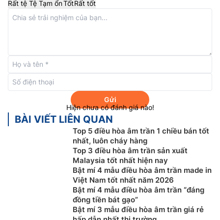
Rất tệ
Tệ
Tạm ổn
Tốt
Rất tốt
Tích hợp bơm nước ngưng
Gửi
Trên dàn lạnh
điều hòa âm trần cassette Nagakawa
Hiện chưa có đánh giá nào!
NT-A18R1T20 được trang bị bơm thoát nước ngưng tụ
BÀI VIẾT LIÊN QUAN
áp suất đẩy lên tới 750mm. Dễ dàng lắp đặt đường
Top 5 điều hòa âm trần 1 chiều bán tốt
ống trong mọi điều kiện không gian, đặc biệt thích
nhất, luôn cháy hàng
Top 3 điều hòa âm trần sản xuất
hợp cho các phòng có trần treo thấp.
Malaysia tốt nhất hiện nay
Bật mí 4 mẫu điều hòa âm trần made in
Việt Nam tốt nhất năm 2026
Bật mí 4 mẫu điều hòa âm trần “đáng
đồng tiền bát gạo”
Bật mí 3 mẫu điều hòa âm trần giá rẻ
hấp dẫn nhất thị trường