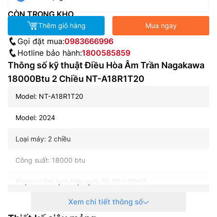
CÒN TRONG KHO
Thêm giỏ hàng
Mua ngay
Gọi đặt mua:
0983666996
Hotline bảo hành:
1800585859
Thông số kỹ thuật Điều Hòa Âm Trần Nagakawa
18000Btu 2 Chiều NT-A18R1T20
Model: NT-A18R1T20
Model: 2024
Loại máy: 2 chiều
Công suất: 18000 btu
Phạm vi làm lạnh hiệu quả: Từ 20 – 30m2
Xem chi tiết thông số
Lưu lượng gió lạnh tối đa: 1100 m3/phút