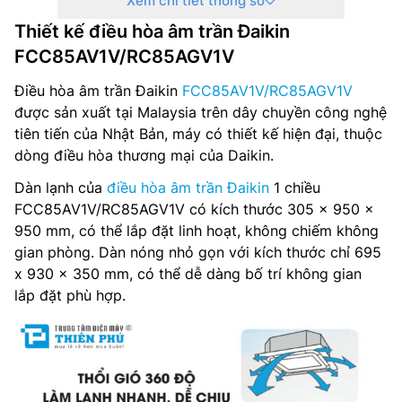
Xem chi tiết thông số
Tự khởi động lại sau khi có điện: Có
Thiết kế điều hòa âm trần Đaikin
Công suất tiêu thụ định mức: 2,710 W
FCC85AV1V/RC85AGV1V
Gas sử dụng: R32
Điều hòa âm trần Đaikin
FCC85AV1V/RC85AGV1V
được sản xuất tại Malaysia trên dây chuyền công nghệ
Nguồn điện: 220 – 240 V, 1 pha, 50-60 Hz
tiên tiến của Nhật Bản, máy có thiết kế hiện đại, thuộc
dòng điều hòa thương mại của Daikin.
Kích thước dàn lạnh: 246 x 840 x 840 mm
Dàn lạnh của
điều hòa âm trần Đaikin
1 chiều
Kích thước panel: 305 x 950 x 950 mm
FCC85AV1V/RC85AGV1V có kích thước 305 x 950 x
950 mm, có thể lắp đặt linh hoạt, không chiếm không
Kích thước dàn nóng: 695 x 930 x 350 mm
gian phòng. Dàn nóng nhỏ gọn với kích thước chỉ 695
x 930 x 350 mm, có thể dễ dàng bố trí không gian
Khối lượng dàn lạnh: 22 Kg
lắp đặt phù hợp.
Khối lượng mặt panel: 5 kg
Khối lượng dàn nóng: 53 Kg
Nhà sản xuất: Daikin