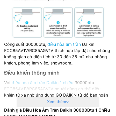
Xuất xứ: Malaysia
Thời gian bảo hành: 12 tháng
Công suất 30000btu,
điều hòa âm trần
Đaikin
FCC85AV1V/RC85AGV1V thích hợp lắp đặt cho những
không gian có diện tích từ 30 đến 35 m2 như phòng
khách, phòng làm việc, showroom…
Điều khiển thông minh
Với
điều hòa âm trần Daikin 1 chiều
30000btu
FCC85AV1V/RC85AGV1V người dùng có thể điều
khiển từ xa nhờ ứng dụng GO DAIKIN từ đó bạn hoàn
toàn có thể kiểm soát như khởi động / dừng, chế độ
Xem thêm
hoạt động và nhiệt độ cài đặt cũng như các tính năng
Đánh giá Điều Hòa Âm Trần Daikin 30000Btu 1 Chiều
nâng cao như lập lịch hàng tuần. Nó cho phép bạn