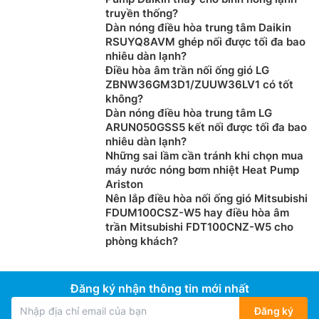
truyền thống?
Hiệu quả cao trong việc khử hoạt tính của vi khuẩn
Dàn nóng điều hòa trung tâm Daikin
bằng cách làm hỏng DNA của vi sinh vật và cấu trúc
RSUYQ8AVM ghép nối được tối đa bao
bề mặt của chúng nhờ Công nghệ i-Plasma tiên tiến
nhiêu dàn lạnh?
này. Nó phát ra lượng lớn các ion âm và dương, đồng
Điều hòa âm trần nối ống gió LG
thời khử trùng không khí xung quanh hiệu quả hơn, do
ZBNW36GM3D1/ZUUW36LV1 có tốt
không?
đó cung cấp chất lượng không khí trong nhà tốt hơn
Dàn nóng điều hòa trung tâm LG
(IAQ).
ARUN050GSS5 kết nối được tối đa bao
nhiêu dàn lạnh?
Những sai lầm cần tránh khi chọn mua
máy nước nóng bơm nhiệt Heat Pump
Ariston
Nên lắp điều hòa nối ống gió Mitsubishi
FDUM100CSZ-W5 hay điều hòa âm
trần Mitsubishi FDT100CNZ-W5 cho
phòng khách?
Đăng ký nhận thông tin mới nhất
Đăng ký