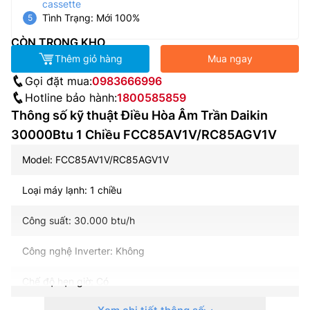
cassette
Tình Trạng: Mới 100%
CÒN TRONG KHO
Thêm giỏ hàng
Mua ngay
Gọi đặt mua:
0983666996
Hotline bảo hành:
1800585859
Thông số kỹ thuật Điều Hòa Âm Trần Daikin
30000Btu 1 Chiều FCC85AV1V/RC85AGV1V
Model: FCC85AV1V/RC85AGV1V
Loại máy lạnh: 1 chiều
Công suất: 30.000 btu/h
Công nghệ Inverter: Không
Chế độ hẹn giờ: Có