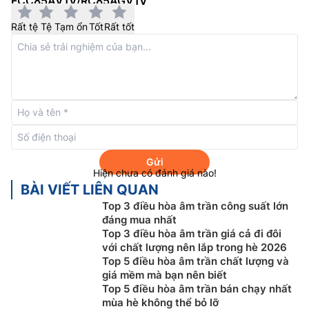
FCC85AV1V/RC85AGV1V
giám sát hệ thống của mình để đảm bảo nó đang hoạt
động như mong muốn.
Rất tệ
Tệ
Tạm ổn
Tốt
Rất tốt
Gửi
Hiện chưa có đánh giá nào!
BÀI VIẾT LIÊN QUAN
Top 3 điều hòa âm trần công suất lớn
đáng mua nhất
Bộ lọc Gin-Ion Blue
Top 3 điều hòa âm trần giá cả đi đôi
với chất lượng nên lắp trong hè 2026
Điều hòa âm trần cassette Daikin
FCC85AV1V được
Top 5 điều hòa âm trần chất lượng và
trang bị bộ lọc Gin-Ion Blue với ion bạc tích điện
giá mềm mà bạn nên biết
dương có tác dụng hút vi rút, vi khuẩn trên bề mặt và
Top 5 điều hòa âm trần bán chạy nhất
mùa hè không thể bỏ lỡ
phân hủy tới 99,9% trong 2 giờ. Hơn nữa, bộ lọc này