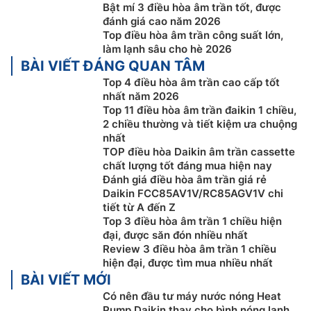
Bật mí 3 điều hòa âm trần tốt, được
có thể khử hoạt tính của vi khuẩn và ức chế sự phát
đánh giá cao năm 2026
triển của nấm trên bề mặt của nó để cải thiện chất
Top điều hòa âm trần công suất lớn,
lượng không khí trong nhà để có một lối sống lành
làm lạnh sâu cho hè 2026
mạnh hơn. Bộ lọc mang lại hiệu suất ổn định trong
BÀI VIẾT ĐÁNG QUAN TÂM
khoảng một năm nếu bộ lọc được làm sạch 2 tuần
Top 4 điều hòa âm trần cao cấp tốt
một lần.
nhất năm 2026
Top 11 điều hòa âm trần đaikin 1 chiều,
2 chiều thường và tiết kiệm ưa chuộng
nhất
TOP điều hòa Daikin âm trần cassette
chất lượng tốt đáng mua hiện nay
Đánh giá điều hòa âm trần giá rẻ
Daikin FCC85AV1V/RC85AGV1V chi
tiết từ A đến Z
Top 3 điều hòa âm trần 1 chiều hiện
đại, được săn đón nhiều nhất
Review 3 điều hòa âm trần 1 chiều
hiện đại, được tìm mua nhiều nhất
BÀI VIẾT MỚI
Có nên đầu tư máy nước nóng Heat
Công nghệ I-Plasma tiên tiến
Pump Daikin thay cho bình nóng lạnh