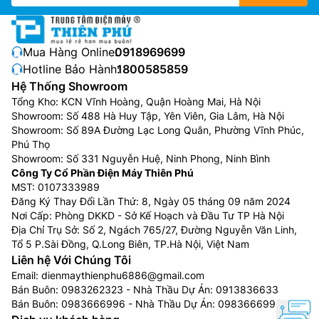
Làm lạnh nhanh chóng
Với chế độ làm lạnh nhanh Turbo mới, máy lạnh âm
trần
Daikin
30000btu FCC85AV1V sẽ hoạt động với
Mua Hàng Online:
0918969699
công suất tối đa trong khoảng thời gian 20 phút từ đó
Hotline Bảo Hành:
1800585859
nhanh chóng làm lạnh không gian phòng của bạn. Sau
Hệ Thống Showroom
khi nhiệt độ đạt tới nhiệt độ cài đặt máy sẽ tự động
Tổng Kho: KCN Vĩnh Hoàng, Quận Hoàng Mai, Hà Nội
Showroom: Số 488 Hà Huy Tập, Yên Viên, Gia Lâm, Hà Nội
trở về với cài đặt trước đó.
Showroom: Số 89A Đường Lạc Long Quân, Phường Vĩnh Phúc,
Phú Thọ
Showroom: Số 331 Nguyễn Huệ, Ninh Phong, Ninh Bình
Công Ty Cổ Phần Điện Máy Thiên Phú
MST: 0107333989
Đăng Ký Thay Đổi Lần Thứ: 8, Ngày 05 tháng 09 năm 2024
Nơi Cấp: Phòng DKKD - Sở Kế Hoạch và Đầu Tư TP Hà Nội
Địa Chỉ Trụ Sở: Số 2, Ngách 765/27, Đường Nguyễn Văn Linh,
Tổ 5 P.Sài Đồng, Q.Long Biên, TP.Hà Nội, Việt Nam
Liên hệ Với Chúng Tôi
Email:
dienmaythienphu6886@gmail.com
Bán Buôn:
0983262323
- Nhà Thầu Dự Án:
0913836633
Bán Buôn:
0983666996
- Nhà Thầu Dự Án:
0983666996