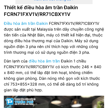
Thiết kế điều hòa âm trần Đaikin
Chiều dài ống gas tối đa (m): 45 m
FCRN71FXV1V/RR71CBXY1V
Chênh lệch độ cao (tối đa) (m): 25 m
Điều hòa âm trần Đaikin
FCRN71FXV1V/RR71CBXY1V
được sản xuất tại Malaysia trên dây chuyền công nghệ
Hiệu suất năng lượng (EER): 2.8
tiên tiến của Nhật Bản, máy có thiết kế hiện đại, thuộc
dòng điều hòa thương mại của Daikin. Máy sử dụng
DÀN LẠNH:
nguồn điện 3 pha nên chỉ thích hợp với những công
trình thương mại có sử dụng nguồn điện 3 pha.
Model dàn lạnh: FCRN71FXV1V
Dàn lạnh của
điều hòa âm trần
Đaikin 1 chiều
Kích thước dàn lạnh (mm): 246 x 840 x 840 mm
FCRN71FXV1V/RR71CBXY1V có kích thước 246 x 840
x 840 mm, có thể lắp đặt linh hoạt, không chiếm
Trọng lượng dàn lạnh (Kg): 22 kg
không gian phòng. Dàn nóng nhỏ gọn với kích thước
chỉ 753x855x328 mm, có thể dễ dàng bố trí không
MẶT NẠ:
gian lắp đặt phù hợp.
Kích thước mặt nạ (mm): 301 x 950 x 950 mm
Trọng lượng mặt nạ (Kg): 5 kg