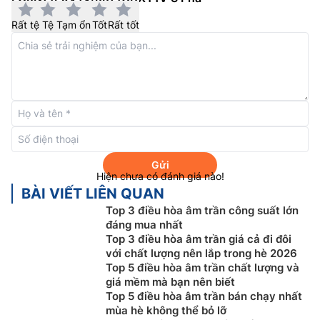
FCRN71FXV1V/RR71CBXY1V với thiết kế dàn lạnh thổi
gió đồng nhất 360 độ mang lại cảm giác thoải mái
Rất tệ
Tệ
Tạm ổn
Tốt
Rất tốt
được tăng cường nhờ luồng gió thổi tròn.
Gửi
Hiện chưa có đánh giá nào!
BÀI VIẾT LIÊN QUAN
Top 3 điều hòa âm trần công suất lớn
đáng mua nhất
Top 3 điều hòa âm trần giá cả đi đôi
Máng nước xả ion bạc kháng khuẩn
với chất lượng nên lắp trong hè 2026
Top 5 điều hòa âm trần chất lượng và
Máng nước xả chống nhấm mốc chứa các ion bạc
giá mềm mà bạn nên biết
ngăn ngừa sự phát triển của nấm mốc, vi khuẩn gây
Top 5 điều hòa âm trần bán chạy nhất
mùi hôi và làm tắc ống nước xả. Người dùng có thể
mùa hè không thể bỏ lỡ