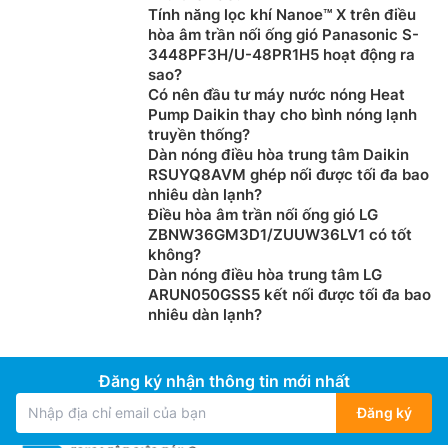
Tính năng lọc khí Nanoe™ X trên điều
hòa âm trần nối ống gió Panasonic S-
Cánh tản nhiệt dàn nóng được xử lý chống ăn
3448PF3H/U-48PR1H5 hoạt động ra
sao?
mòn
Có nên đầu tư máy nước nóng Heat
Pump Daikin thay cho bình nóng lạnh
Để nâng cao độ bền bằng cách cải thiện khả năng
truyền thống?
chịu đựng ăn mòn do muối và ô nhiễm không khí,
điều
Dàn nóng điều hòa trung tâm Daikin
hòa âm trần cassette Daikin
1 chiều 28000btu
RSUYQ8AVM ghép nối được tối đa bao
FCRN71FXV1V/RR71CBXY1V được trao đổi nhiệt được
nhiêu dàn lạnh?
xử lý chống ăn mòn (đã được xử lý sơ bộ bằng acryl)
Điều hòa âm trần nối ống gió LG
ZBNW36GM3D1/ZUUW36LV1 có tốt
được sử dụng cho dàn trao đổi nhiệt tại dàn nóng.
không?
Dàn nóng điều hòa trung tâm LG
ARUN050GSS5 kết nối được tối đa bao
nhiêu dàn lạnh?
Đăng ký nhận thông tin mới nhất
Đăng ký