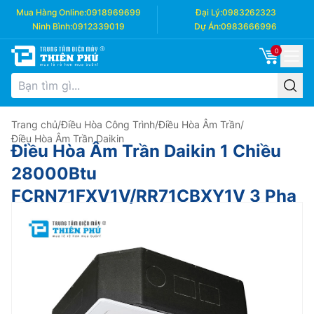
Mua Hàng Online:
0918969699
Đại Lý:
0983262323
Ninh Bình:
0912339019
Dự Án:
0983666996
0
Trang chủ
/
Điều Hòa Công Trình
/
Điều Hòa Âm Trần
/
Điều Hòa Âm Trần Daikin
Điều Hòa Âm Trần Daikin 1 Chiều
28000Btu
FCRN71FXV1V/RR71CBXY1V 3 Pha