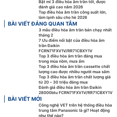
Bật mí 3 điều hòa âm trần tốt, được
kiểm tra tình trạng của máng nước xả và nước xả
đánh giá cao năm 2026
bằng cách mở nút nước xả và lưới hút gió.
Top điều hòa âm trần công suất lớn,
làm lạnh sâu cho hè 2026
Vận hành êm ái
BÀI VIẾT ĐÁNG QUAN TÂM
Tùy vào từng chủng loại dàn lạnh mà độ ồn giao động
3 mẫu điều hòa âm trần bán chạy nhất
từ 32 dB(A) đến 45 dB(A). Dàn nóng vận hành ở mức
tháng 2
7 Ưu điểm nổi bật của điều hòa âm
độ ồn từ 48 dB(A) đến 58 dB(A). Dữ liệu dựa trên “Ví
trần Đaikin
dụ về các mức độ âm thanh”, Bộ Môi Trường Nhật Bản,
FCRN71FXV1V/RR71CBXY1V
12/11/2002.
Top 3 điều hòa âm trần đáng mua
trong mùa nồm, mưa ẩm
Top 3 điều hòa âm trần cassette chất
lượng cao được nhiều người mua sắm
Top 3 điều hòa âm trần chất lượng giá
từ 20 – 30 triệu đáng mua
Đánh giá điều hòa âm trần Đaikin
28000btu FCRN71FXV1V/RR71CBXY1V
BÀI VIẾT MỚI
Công nghệ VET trên hệ thống điều hòa
trung tâm Panasonic là gì? Hoạt động
như thế nào?