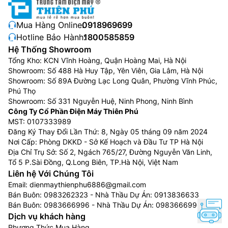
Mua Hàng Online:
0918969699
Hotline Bảo Hành:
1800585859
Phin lọc siêu bền
Hệ Thống Showroom
Điều hòa âm trần Đaikin 1 chiều 28000btu
Tổng Kho: KCN Vĩnh Hoàng, Quận Hoàng Mai, Hà Nội
Showroom: Số 488 Hà Huy Tập, Yên Viên, Gia Lâm, Hà Nội
FCRN71FXV1V/RR71CBXY1V được trang bị phin lọc
Showroom: Số 89A Đường Lạc Long Quân, Phường Vĩnh Phúc,
siêu bền chỉ cần được vệ sinh thường xuyên và có thể
Phú Thọ
thay thế sau 4 năm sử dụng.
Showroom: Số 331 Nguyễn Huệ, Ninh Phong, Ninh Bình
Công Ty Cổ Phần Điện Máy Thiên Phú
MST: 0107333989
Đăng Ký Thay Đổi Lần Thứ: 8, Ngày 05 tháng 09 năm 2024
Nơi Cấp: Phòng DKKD - Sở Kế Hoạch và Đầu Tư TP Hà Nội
Địa Chỉ Trụ Sở: Số 2, Ngách 765/27, Đường Nguyễn Văn Linh,
Tổ 5 P.Sài Đồng, Q.Long Biên, TP.Hà Nội, Việt Nam
Liên hệ Với Chúng Tôi
Email:
dienmaythienphu6886@gmail.com
Bán Buôn:
0983262323
- Nhà Thầu Dự Án:
0913836633
Bán Buôn:
0983666996
- Nhà Thầu Dự Án:
0983666996
Dịch vụ khách hàng
Phương Thức Mua Hàng