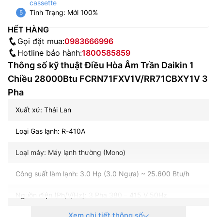
cassette
Tình Trạng: Mới 100%
HẾT HÀNG
Gọi đặt mua:
0983666996
Hotline bảo hành:
1800585859
Thông số kỹ thuật Điều Hòa Âm Trần Daikin 1
Chiều 28000Btu FCRN71FXV1V/RR71CBXY1V 3
Pha
Xuất xứ: Thái Lan
Loại Gas lạnh: R-410A
Loại máy: Máy lạnh thường (Mono)
Công suất làm lạnh: 3.0 Hp (3.0 Ngựa) ~ 25.600 Btu/h
Nguồn điện (Ph/V/Hz): 3 Pha 380 – 415 V 50Hz
Xem chi tiết thông số
Kích thước ống đồng Gas (mm): 9.52 / 15.88