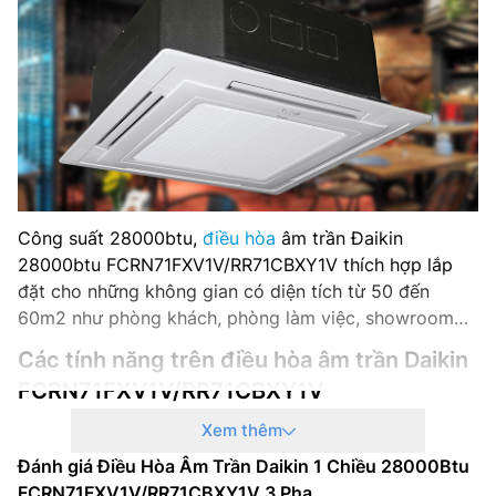
DÀN NÓNG:
Model dàn nóng: RR71CBXV1V
Kích thước dàn nóng (mm): 753 x 855 x 328 mm
Trọng lượng dàn nóng (Kg): 56 kg
Công suất 28000btu,
điều hòa
âm trần Đaikin
28000btu FCRN71FXV1V/RR71CBXY1V thích hợp lắp
đặt cho những không gian có diện tích từ 50 đến
60m2 như phòng khách, phòng làm việc, showroom…
Các tính năng trên điều hòa âm trần Daikin
FCRN71FXV1V/RR71CBXY1V
Xem thêm
Công nghệ thổi gió 360 độ
Đánh giá Điều Hòa Âm Trần Daikin 1 Chiều 28000Btu
Điều hòa Đaikin 1 chiều
28000btu âm trần
FCRN71FXV1V/RR71CBXY1V 3 Pha