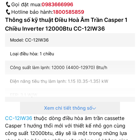
Gọi đặt mua:
0983666996
Hotline bảo hành:
1800585859
Thông số kỹ thuật Điều Hoà Âm Trần Casper 1
Chiều Inverter 12000Btu CC-12IW36
Model: CC-12IW36
Loại điều hòa: 1 chiều
Công suất làm lạnh: 12000 (4400-12970) Btu/h
Điện năng tiêu thụ làm lạnh: 1.15 (0.35-1.35) kW
EER: 3.1 W/W
Xem chi tiết thông số
Công nghệ Inverter: Có
CC-12IW36
thuộc dòng điều hòa âm trần cassette
Nguồn điện: 1 pha, 220-240 V, 50-60 Hz
Casper 1 hướng thổi mới với thiết kế nhỏ gọn cùng
công suất 12000btu, đây sẽ là một trong những lựa
Lưu lượng gió: 650/550/520/490/470 m3/phút