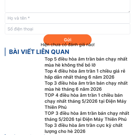
Gửi
Hiện chưa có đánh giá nào!
BÀI VIẾT LIÊN QUAN
Top 5 điều hòa âm trần bán chạy nhất
mùa hè không thể bỏ lỡ
Top 4 điều hòa âm trần 1 chiều giá rẻ
Luồng khí lạnh thổi xa hơn
hấp dẫn nhất tháng 6 năm 2026
Top 3 điều hòa âm trần bán chạy nhất
Cánh đảo gió trên
điều hòa âm trần Casper inverter
mùa hè tháng 6 năm 2026
TOP 4 điều hòa âm trần 1 chiều bán
CC-12IW36 được thiết kế với chiều rộng lên tới 90mm
chạy nhất tháng 5/2026 tại Điện Máy
kết hợp với động cơ quạt thế hệ mới giúp luồng khí
Thiên Phú
lạnh thổi được xa và chiều cao cấp khí tới 3m, điều
TOP 3 điều hòa âm trần bán chạy nhất
này đáp ứng nhiều yêu cầu lắp đặt trong các không
tháng 5/2026 tại Điện Máy Thiên Phú
gian khác nhau. Hơn nữa, máy còn có khả năng đảo
Top 3 điều hòa âm trần cực kỳ chất
lượng cho hè 2026
gió tự động 4 chiều lên-xuống, trái-phải với góc đảo