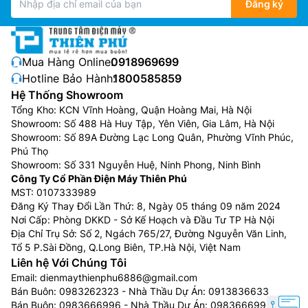
Đăng ký
kéo dài tuổi thọ cho thiết bị.
Mua Hàng Online:
0918969699
Hotline Bảo Hành:
1800585859
Hệ Thống Showroom
Tổng Kho: KCN Vĩnh Hoàng, Quận Hoàng Mai, Hà Nội
Showroom: Số 488 Hà Huy Tập, Yên Viên, Gia Lâm, Hà Nội
Showroom: Số 89A Đường Lạc Long Quân, Phường Vĩnh Phúc,
Phú Thọ
Showroom: Số 331 Nguyễn Huệ, Ninh Phong, Ninh Bình
Công Ty Cổ Phần Điện Máy Thiên Phú
MST: 0107333989
Dàn trao đổi nhiệt GoldFin
Đăng Ký Thay Đổi Lần Thứ: 8, Ngày 05 tháng 09 năm 2024
Nơi Cấp: Phòng DKKD - Sở Kế Hoạch và Đầu Tư TP Hà Nội
Máy
điều hòa âm trần Casper giá rẻ
CC-12IW36 sử
Địa Chỉ Trụ Sở: Số 2, Ngách 765/27, Đường Nguyễn Văn Linh,
dụng ống tản nhiệt bằng đồng và cánh tản nhiệt bằng
Tổ 5 P.Sài Đồng, Q.Long Biên, TP.Hà Nội, Việt Nam
nhôm được phủ lớp chống ăn mòn màu vàng giúp
Liên hệ Với Chúng Tôi
giảm thiểu sự ăn mòn của các tác nhân bên ngoài như
Email:
dienmaythienphu6886@gmail.com
Bán Buôn:
0983262323
- Nhà Thầu Dự Án:
0913836633
mưa, hơi muối… mang lại khả năng hoạt động bền bỉ
Bán Buôn:
0983666996
- Nhà Thầu Dự Án:
0983666996