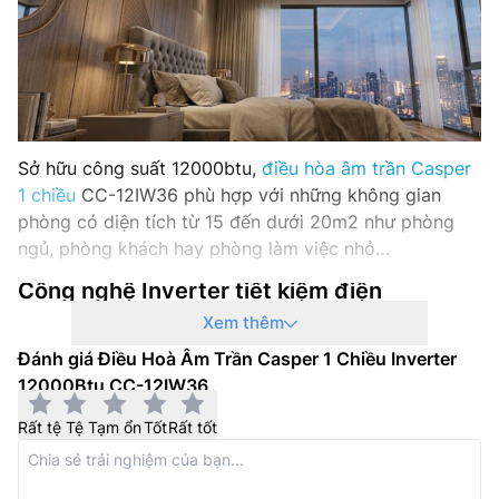
Xuất xứ: Thái Lan
Năm ra mắt: 2026
Sở hữu công suất 12000btu,
điều hòa âm trần Casper
1 chiều
CC-12IW36 phù hợp với những không gian
phòng có diện tích từ 15 đến dưới 20m2 như phòng
ngủ, phòng khách hay phòng làm việc nhỏ…
Công nghệ Inverter tiết kiệm điện
Xem thêm
Điều hòa âm trần cassette Casper
CC-12IW36 sử dụng
Đánh giá Điều Hoà Âm Trần Casper 1 Chiều Inverter
máy nén do Panasonic sản xuất kết hợp với công nghệ
12000Btu CC-12IW36
inverter giúp tiết kiệm điện năng một cách tối đa cho
người dùng. Hơn nữa, công nghệ này còn giúp điều
Rất tệ
Tệ
Tạm ổn
Tốt
Rất tốt
hòa hoạt động êm ái và bền bỉ hơn so với những máy
không sở hữu công nghệ này.