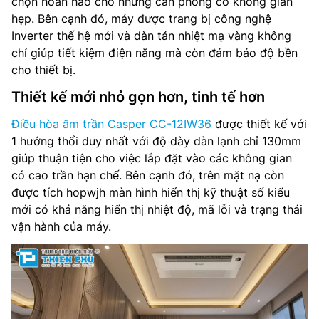
chọn hoàn hảo cho những căn phòng có không gian
hẹp. Bên cạnh đó, máy được trang bị công nghệ
Độ ồn dàn lạnh: 47/41/40/39/38 dB(A)
Inverter thế hệ mới và dàn tản nhiệt mạ vàng không
chỉ giúp tiết kiệm điện năng mà còn đảm bảo độ bền
Môi chất lạnh: R32
cho thiết bị.
Kích thước dàn lạnh: 860 x 450 x 130 mm
Thiết kế mới nhỏ gọn hơn, tinh tế hơn
Trọng lượng dàn lạnh: 13 kg
Điều hòa âm trần Casper CC-12IW36
được thiết kế với
1 hướng thổi duy nhất với độ dày dàn lạnh chỉ 130mm
Kích thước mặt nạ: 1100 x 500 x 32 mm
giúp thuận tiện cho việc lắp đặt vào các không gian
có cao trần hạn chế. Bên cạnh đó, trên mặt nạ còn
Trọng lượng mặt nạ: 3.5 kg
được tích hopwjh màn hình hiển thị kỹ thuật số kiểu
mới có khả năng hiển thị nhiệt độ, mã lỗi và trạng thái
Kích thước dàn nóng: 705 x 279 x 530 mm
vận hành của máy.
Trọng lượng dàn nóng: 21 kg
Đường kính ống(Lỏng/Khí): 6.35/12.7 mm
Hãng sản xuất: Casper