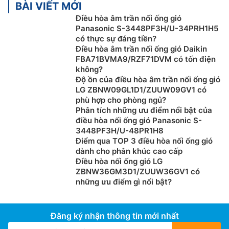
BÀI VIẾT MỚI
gió từ 40-80 độ cung cấp luồng khí rộng khắp cả
Điều hòa âm trần nối ống gió
phòng.
Panasonic S-3448PF3H/U-34PRH1H5
có thực sự đáng tiền?
Điều hòa âm trần nối ống gió Daikin
FBA71BVMA9/RZF71DVM có tốn điện
không?
Độ ồn của điều hòa âm trần nối ống gió
LG ZBNW09GL1D1/ZUUW09GV1 có
phù hợp cho phòng ngủ?
Phân tích những ưu điểm nổi bật của
điều hòa nối ống gió Panasonic S-
3448PF3H/U-48PR1H8
Điểm qua TOP 3 điều hòa nối ống gió
dành cho phân khúc cao cấp
Điều hòa nối ống gió LG
Tự động làm sạch
ZBNW36GM3D1/ZUUW36GV1 có
những ưu điểm gì nổi bật?
Điều hòa âm trần Casper
12000btu CC-12IW36 được
trang bị công nghệ tự động làm sạch dàn bay hơi, loại
bỏ bụi bẩn, hong khô nước ngưng dọng để năng ẩm
Đăng ký nhận thông tin mới nhất
mốc và mùi khó chịu, duy trì không khí trong lành và