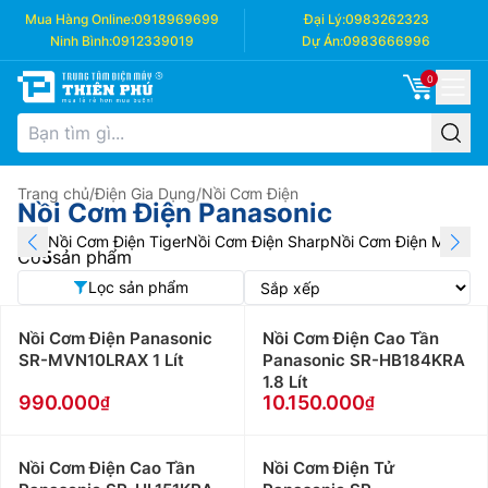
Mua Hàng Online:
0918969699
Đại Lý:
0983262323
Ninh Bình:
0912339019
Dự Án:
0983666996
0
Trang chủ
/
Điện Gia Dụng
/
Nồi Cơm Điện
Nồi Cơm Điện Panasonic
Nồi Cơm Điện Tiger
Nồi Cơm Điện Sharp
Nồi Cơm Điện Midea
N
Có
5
sản phẩm
Lọc sản phẩm
Nồi Cơm Điện Panasonic
Nồi Cơm Điện Cao Tần
SR-MVN10LRAX 1 Lít
Panasonic SR-HB184KRA
1.8 Lít
990.000
10.150.000
Nồi Cơm Điện Cao Tần
Nồi Cơm Điện Tử