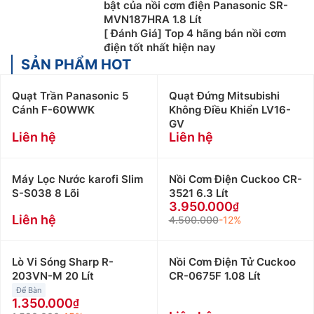
bật của nồi cơm điện Panasonic SR-
MVN187HRA 1.8 Lít
[ Đánh Giá] Top 4 hãng bán nồi cơm
điện tốt nhất hiện nay
SẢN PHẨM HOT
Quạt Trần Panasonic 5
Quạt Đứng Mitsubishi
Cánh F-60WWK
Không Điều Khiển LV16-
GV
Liên hệ
Liên hệ
Máy Lọc Nước karofi Slim
Nồi Cơm Điện Cuckoo CR-
S-S038 8 Lõi
3521 6.3 Lít
3.950.000
Liên hệ
4.500.000
-12%
Lò Vi Sóng Sharp R-
Nồi Cơm Điện Tử Cuckoo
203VN-M 20 Lít
CR-0675F 1.08 Lít
Để Bàn
1.350.000