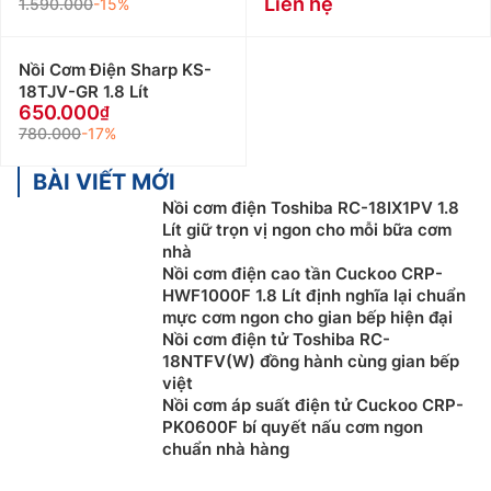
Liên hệ
1.590.000
-15%
Nồi Cơm Điện Sharp KS-
18TJV-GR 1.8 Lít
650.000
780.000
-17%
BÀI VIẾT MỚI
Nồi cơm điện Toshiba RC-18IX1PV 1.8
Lít giữ trọn vị ngon cho mỗi bữa cơm
nhà
Nồi cơm điện cao tần Cuckoo CRP-
HWF1000F 1.8 Lít định nghĩa lại chuẩn
mực cơm ngon cho gian bếp hiện đại
Nồi cơm điện tử Toshiba RC-
18NTFV(W) đồng hành cùng gian bếp
việt
Nồi cơm áp suất điện tử Cuckoo CRP-
PK0600F bí quyết nấu cơm ngon
chuẩn nhà hàng