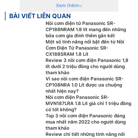
Thanh toán khi mua Nồi Cơm Điện Panasonic
Xem thêm
thuận tiện, bằng tiền mặt, Sec hoặc chuyển khoản
BÀI VIẾT LIÊN QUAN
Để được tư vấn miễn phí, hỗ trợ kỹ thuật, hướng
Nồi cơm điện tử Panasonic SR-
dẫn sử dụng quý khách hàng vui lòng liên hệ:
CP188NRAM 1.8 lít mang đến những
0918969699
bữa cơm gia đình thêm gắn kết
Một số tính năng nổi bật đến từ Nồi
Khách hàng là nhà thầu, Xây dựng công trình lớn
Cơm Điện Tử Panasonic SR-
muốn hỗ trợ về thiết kế, tư vấn về kỹ thuật cũng
CX188SRAM 1.8 Lít
như cần kỹ thuật viên thi công lắp đặt tại công
Review 3 nồi cơm điện Panasonic 1,8
trình vui lòng Liên Hệ: 0919876633
– 0983616996
lít dưới 2 triệu đồng cho người dùng
Khách hàng ở Khu vực Ninh Bình xin vui lòng liên
tham khảo
Vì sao nồi cơm điện Panasonic SR-
hệ: 0912339019
CP108NRA 1.0 Lít được ưa chuộng
Khách hàng ở Khu vực Vĩnh Phúc xin vui lòng liên
nhất hiện nay?
hệ: 0982067318
Nồi cơm điện Panasonic SR-
Khách hàng ở Khu vực Bắc Giang xin vui lòng liên
MVN187LRA 1.8 Lít giá chỉ 1 triệu đồng
hệ: 0983666996
có tốt không?
Top 3 nồi cơm điện Panasonic đáng
mua nhất năm 2022 cho người dùng
tham khảo
Review chi tiết những tính năng nổi