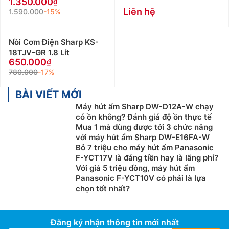
1.350.000
Liên hệ
1.590.000
-15%
Nồi Cơm Điện Sharp KS-
18TJV-GR 1.8 Lít
650.000
780.000
-17%
BÀI VIẾT MỚI
Máy hút ẩm Sharp DW-D12A-W chạy
có ồn không? Đánh giá độ ồn thực tế
Mua 1 mà dùng được tới 3 chức năng
với máy hút ẩm Sharp DW-E16FA-W
Bỏ 7 triệu cho máy hút ẩm Panasonic
F-YCT17V là đáng tiền hay là lãng phí?
Với giá 5 triệu đồng, máy hút ẩm
Panasonic F-YCT10V có phải là lựa
chọn tốt nhất?
Đăng ký nhận thông tin mới nhất