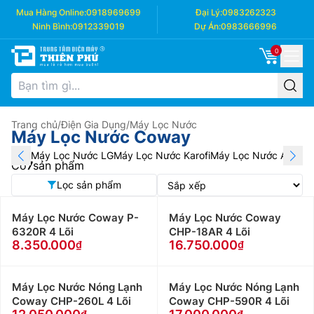
Mua Hàng Online:
0918969699
Đại Lý:
0983262323
Ninh Bình:
0912339019
Dự Án:
0983666996
0
Trang chủ
/
Điện Gia Dụng
/
Máy Lọc Nước
Máy Lọc Nước Coway
Máy Lọc Nước LG
Máy Lọc Nước Karofi
Máy Lọc Nước AO Smi
Có
7
sản phẩm
Lọc sản phẩm
Máy Lọc Nước Coway P-
Máy Lọc Nước Coway
6320R 4 Lõi
CHP-18AR 4 Lõi
8.350.000
16.750.000
Máy Lọc Nước Nóng Lạnh
Máy Lọc Nước Nóng Lạnh
Coway CHP-260L 4 Lõi
Coway CHP-590R 4 Lõi