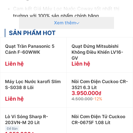
Cam kết Giá Máy Lọc Nước Coway tốt nhất thị
trường với 100% sản phẩm chính hãng
Thanh toán khi mua Máy Lọc Nước Coway thuận
Xem thêm
tiện, bằng tiền mặt, Sec hoặc chuyển khoản
SẢN PHẨM HOT
Để được tư vấn miễn phí, hỗ trợ kỹ thuật, hướng
dẫn sử dụng quý khách hàng vui lòng liên hệ:
Quạt Trần Panasonic 5
Quạt Đứng Mitsubishi
0918969699
Cánh F-60WWK
Không Điều Khiển LV16-
GV
Khách hàng là nhà thầu, Xây dựng công trình lớn
Liên hệ
Liên hệ
muốn hỗ trợ về thiết kế, tư vấn về kỹ thuật cũng
như cần kỹ thuật viên thi công lắp đặt tại công
trình vui lòng Liên Hệ: 0919876633
– 0983616996
Máy Lọc Nước karofi Slim
Nồi Cơm Điện Cuckoo CR-
Khách hàng ở Khu vực Ninh Bình xin vui lòng liên
S-S038 8 Lõi
3521 6.3 Lít
3.950.000
hệ: 0912339019
Liên hệ
4.500.000
-12%
Khách hàng ở Khu vực Vĩnh Phúc xin vui lòng liên
hệ: 0982067318
Khách hàng ở Khu vực Bắc Giang xin vui lòng liên
Lò Vi Sóng Sharp R-
Nồi Cơm Điện Tử Cuckoo
203VN-M 20 Lít
hệ: 0983666996
CR-0675F 1.08 Lít
Để Bàn