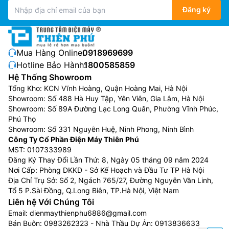
Đăng ký
Mua Hàng Online:
0918969699
Hotline Bảo Hành:
1800585859
Hệ Thống Showroom
Tổng Kho: KCN Vĩnh Hoàng, Quận Hoàng Mai, Hà Nội
Showroom: Số 488 Hà Huy Tập, Yên Viên, Gia Lâm, Hà Nội
Showroom: Số 89A Đường Lạc Long Quân, Phường Vĩnh Phúc,
Phú Thọ
Showroom: Số 331 Nguyễn Huệ, Ninh Phong, Ninh Bình
Công Ty Cổ Phần Điện Máy Thiên Phú
MST: 0107333989
Đăng Ký Thay Đổi Lần Thứ: 8, Ngày 05 tháng 09 năm 2024
Nơi Cấp: Phòng DKKD - Sở Kế Hoạch và Đầu Tư TP Hà Nội
Địa Chỉ Trụ Sở: Số 2, Ngách 765/27, Đường Nguyễn Văn Linh,
Tổ 5 P.Sài Đồng, Q.Long Biên, TP.Hà Nội, Việt Nam
Liên hệ Với Chúng Tôi
Email:
dienmaythienphu6886@gmail.com
Bán Buôn:
0983262323
- Nhà Thầu Dự Án:
0913836633