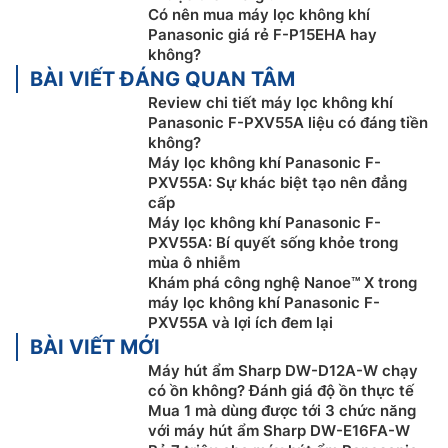
trên sàn nhà ở khoảng cách từ 0 cm đến 30 cm.
Có nên mua máy lọc không khí
Panasonic giá rẻ F-P15EHA hay
không?
BÀI VIẾT ĐÁNG QUAN TÂM
Review chi tiết máy lọc không khí
Panasonic F-PXV55A liệu có đáng tiền
không?
Máy lọc không khí Panasonic F-
PXV55A: Sự khác biệt tạo nên đẳng
cấp
Máy lọc không khí Panasonic F-
PXV55A: Bí quyết sống khỏe trong
mùa ô nhiễm
Khám phá công nghệ Nanoe™ X trong
Luồng gió tuần hoàn 3D giúp không khí
máy lọc không khí Panasonic F-
PXV55A và lợi ích đem lại
trong phòng luôn sạch sẽ
BÀI VIẾT MỚI
Nhiều loại chất gây ô nhiễm xuất hiện ở các độ cao
Máy hút ẩm Sharp DW-D12A-W chạy
khác nhau giữa trần nhà và sàn nhà trong căn phòng.
có ồn không? Đánh giá độ ồn thực tế
Mua 1 mà dùng được tới 3 chức năng
Tương tự, luồng gió tuần hoàn 3D được chia thành hai
với máy hút ẩm Sharp DW-E16FA-W
chế độ – “Luồng gió bên” và “Luồng gió phía trước” –