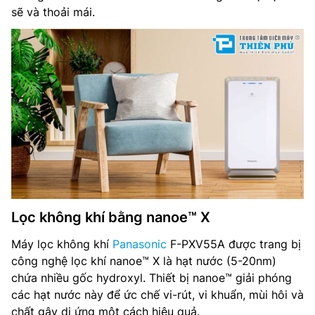
sẽ và thoải mái.
Cảm biến: Bụi bẩn/Mùi/Ánh sáng
Bộ lọc: HEPA
Kích thước: Cao 580 x Rộng 300 x Sâu 205 mm
Trọng lượng: 5.8 kg
Nhà sản xuất: Panasonic
Xuất xứ: Chính hãng
Lọc không khí bằng nanoe™ X
Máy lọc không khí
Panasonic
F-PXV55A được trang bị
công nghệ lọc khí nanoe™ X là hạt nước (5-20nm)
chứa nhiều gốc hydroxyl. Thiết bị nanoe™ giải phóng
các hạt nước này để ức chế vi-rút, vi khuẩn, mùi hôi và
chất gây dị ứng một cách hiệu quả.