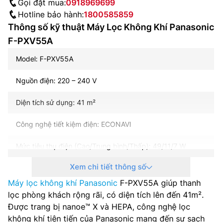
Gọi đặt mua:
0918969699
Hotline bảo hành:
1800585859
Thông số kỹ thuật Máy Lọc Không Khí Panasonic
F-PXV55A
Model: F-PXV55A
Nguồn điện: 220 – 240 V
Diện tích sử dụng: 41 m²
Công nghệ tiết kiệm điện: ECONAVI
Mức tiêu thụ điện (Cao/Trung bình/Thấp): 49/11/7 W
Xem chi tiết thông số
Lưu lượng gió (Cao/Trung bình/Thấp): 5.3//0.9 m3/phút
Máy lọc không khí Panasonic
F-PXV55A giúp thanh
Độ ồn (Cao/Trung bình/Thấp): 52/32/18 dB
lọc phòng khách rộng rãi, có diện tích lên đến 41m².
Được trang bị nanoe™ X và HEPA, công nghệ lọc
Công nghệ: Nanoe-X
không khí tiên tiến của Panasonic mang đến sự sạch