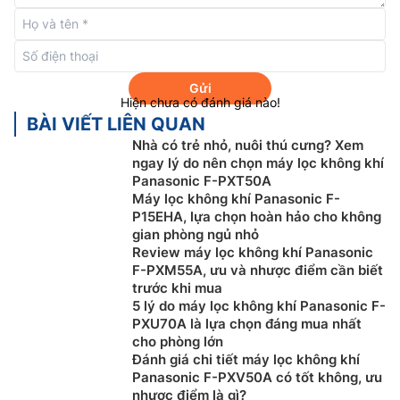
Gửi
Hiện chưa có đánh giá nào!
BÀI VIẾT LIÊN QUAN
Nhà có trẻ nhỏ, nuôi thú cưng? Xem
ngay lý do nên chọn máy lọc không khí
Panasonic F-PXT50A
Máy lọc không khí Panasonic F-
Giúp khoảng không 30cm sát sàn nhà luôn
P15EHA, lựa chọn hoàn hảo cho không
gian phòng ngủ nhỏ
sạch sẽ
Review máy lọc không khí Panasonic
F-PXM55A, ưu và nhược điểm cần biết
Các loại chất gây ô nhiễm khác nhau xuất hiện trong
trước khi mua
căn phòng. Nói chung, khoảng không 30 cm trên sàn
5 lý do máy lọc không khí Panasonic F-
nhà, nơi được cho là tích tụ chất gây ô nhiễm không
PXU70A là lựa chọn đáng mua nhất
khí, là không gian sống của trẻ sơ sinh và vật nuôi.
cho phòng lớn
Đánh giá chi tiết máy lọc không khí
Tương tự, Công nghệ hút mặt trước trực tiếp tạo ra
Panasonic F-PXV50A có tốt không, ưu
luồng gió
mạnh phía trước để hút bụi bẩn bay lơ lửng
nhược điểm là gì?