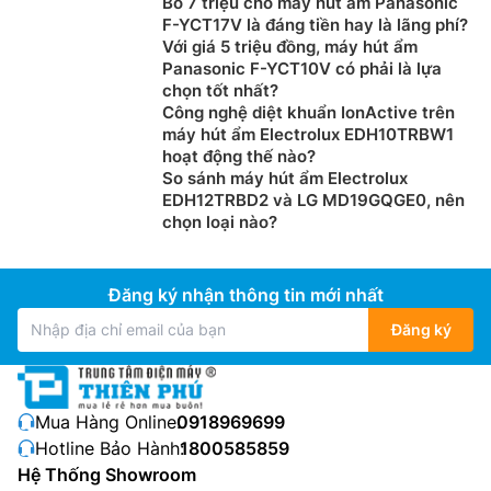
Bỏ 7 triệu cho máy hút ẩm Panasonic
để loại bỏ các chất gây ô nhiễm sao cho phù hợp.
F-YCT17V là đáng tiền hay là lãng phí?
Với giá 5 triệu đồng, máy hút ẩm
Panasonic F-YCT10V có phải là lựa
chọn tốt nhất?
Công nghệ diệt khuẩn IonActive trên
máy hút ẩm Electrolux EDH10TRBW1
hoạt động thế nào?
So sánh máy hút ẩm Electrolux
EDH12TRBD2 và LG MD19GQGE0, nên
chọn loại nào?
Đăng ký nhận thông tin mới nhất
Đăng ký
Tiết kiệm năng lượng thông minh
ECONAVI
hoạt động thông minh với máy lọc không khí
để tìm hiểu hoạt động hàng ngày của bạn và tự động
Mua Hàng Online:
0918969699
loại bỏ các chất gây ô nhiễm trước khi chúng phát tán.
Hotline Bảo Hành:
1800585859
Điều này có nghĩa là luồng gió không cần thiết sẽ
Hệ Thống Showroom
được giảm thiểu và bạn có thể tiết kiệm năng lượng