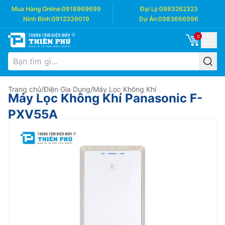
Mua Hàng Online:
0918969699
Đại Lý:
0983262323
Ninh Bình:
0912339019
Dự Án:
0983666996
0
Trang chủ
/
Điện Gia Dụng
/
Máy Lọc Không Khí
Máy Lọc Không Khí Panasonic F-
PXV55A