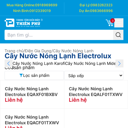
Mua Hàng Online:
0918969699
Đại Lý:
0983262323
Ninh Bình:
0912339019
Dự Án:
0983666996
0
Trang chủ
/
Điện Gia Dụng
/
Cây Nước Nóng Lạnh
Cây Nước Nóng Lạnh Electrolux
Cây Nước Nóng Lạnh Karofi
Cây Nước Nóng Lạnh Midea
Cây 
Có
3
sản phẩm
Lọc sản phẩm
Cây Nước Nóng Lạnh
Cây Nước Nóng Lạnh
Electrolux EQAXF01BXBV
Electrolux EQALF01TXWV
Liên hệ
Liên hệ
Cây Nước Nóng Lạnh
Electrolux EQACF01TXWV