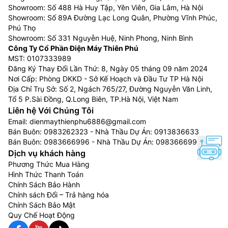
Showroom: Số 488 Hà Huy Tập, Yên Viên, Gia Lâm, Hà Nội
Showroom: Số 89A Đường Lạc Long Quân, Phường Vĩnh Phúc,
Phú Thọ
Showroom: Số 331 Nguyễn Huệ, Ninh Phong, Ninh Bình
Công Ty Cổ Phần Điện Máy Thiên Phú
MST: 0107333989
Đăng Ký Thay Đổi Lần Thứ: 8, Ngày 05 tháng 09 năm 2024
Nơi Cấp: Phòng DKKD - Sở Kế Hoạch và Đầu Tư TP Hà Nội
Địa Chỉ Trụ Sở: Số 2, Ngách 765/27, Đường Nguyễn Văn Linh,
Tổ 5 P.Sài Đồng, Q.Long Biên, TP.Hà Nội, Việt Nam
Liên hệ Với Chúng Tôi
Email:
dienmaythienphu6886@gmail.com
Bán Buôn:
0983262323
- Nhà Thầu Dự Án:
0913836633
Bán Buôn:
0983666996
- Nhà Thầu Dự Án:
0983666996
Dịch vụ khách hàng
Phương Thức Mua Hàng
Hình Thức Thanh Toán
Chính Sách Bảo Hành
Chính sách Đổi – Trả hàng hóa
Chính Sách Bảo Mật
Quy Chế Hoạt Động