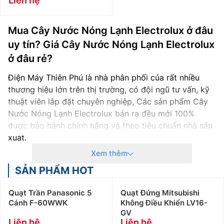
Liên hệ
Mua Cây Nước Nóng Lạnh Electrolux ở đâu
uy tín? Giá Cây Nước Nóng Lạnh Electrolux
ở đâu rẻ?
Điện Máy Thiên Phú là nhà phân phối của rất nhiều
thương hiệu lớn trên thị trường, có đội ngũ tư vấn, kỹ
thuật viên lắp đặt chuyên nghiệp, Các sản phẩm Cây
Nước Nóng Lạnh Electrolux bán ra đều mới 100%
được bảo hành chính hãng và theo tiêu chuẩn nhà sản
xuất.
Xem thêm
Cam kết Giá Cây Nước Nóng Lạnh Electrolux tốt
nhất thị trường với 100% sản phẩm chính hãng
SẢN PHẨM HOT
Thanh toán khi mua Cây Nước Nóng Lạnh
Electrolux thuận tiện, bằng tiền mặt, Sec hoặc
Quạt Trần Panasonic 5
Quạt Đứng Mitsubishi
Cánh F-60WWK
Không Điều Khiển LV16-
chuyển khoản
GV
Để được tư vấn miễn phí, hỗ trợ kỹ thuật, hướng
Liên hệ
Liên hệ