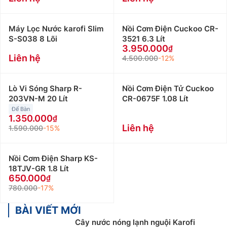
dẫn sử dụng quý khách hàng vui lòng liên hệ:
0918969699
Khách hàng là nhà thầu, Xây dựng công trình lớn
Máy Lọc Nước karofi Slim
Nồi Cơm Điện Cuckoo CR-
S-S038 8 Lõi
3521 6.3 Lít
muốn hỗ trợ về thiết kế, tư vấn về kỹ thuật cũng
3.950.000
như cần kỹ thuật viên thi công lắp đặt tại công
Liên hệ
4.500.000
-12%
trình vui lòng Liên Hệ: 0919876633
– 0983616996
Khách hàng ở Khu vực Ninh Bình xin vui lòng liên
Lò Vi Sóng Sharp R-
hệ: 0912339019
Nồi Cơm Điện Tử Cuckoo
203VN-M 20 Lít
CR-0675F 1.08 Lít
Khách hàng ở Khu vực Vĩnh Phúc xin vui lòng liên
Để Bàn
hệ: 0982067318
1.350.000
Khách hàng ở Khu vực Bắc Giang xin vui lòng liên
Liên hệ
1.590.000
-15%
hệ: 0983666996
Nồi Cơm Điện Sharp KS-
18TJV-GR 1.8 Lít
650.000
780.000
-17%
BÀI VIẾT MỚI
Cây nước nóng lạnh nguội Karofi