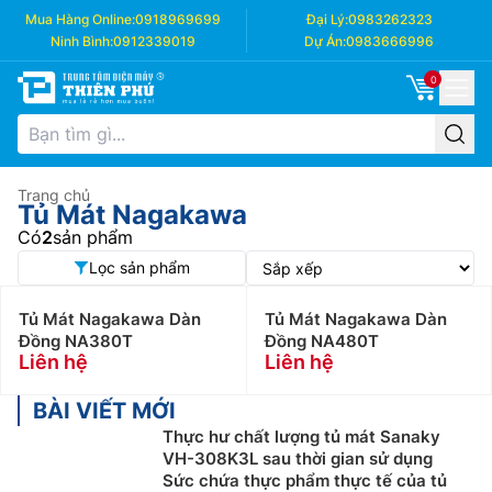
Mua Hàng Online:
0918969699
Đại Lý:
0983262323
Ninh Bình:
0912339019
Dự Án:
0983666996
0
Trang chủ
Tủ Mát Nagakawa
Có
2
sản phẩm
Lọc sản phẩm
Tủ Mát Nagakawa Dàn
Tủ Mát Nagakawa Dàn
Đồng NA380T
Đồng NA480T
Liên hệ
Liên hệ
BÀI VIẾT MỚI
Thực hư chất lượng tủ mát Sanaky
VH-308K3L sau thời gian sử dụng
Sức chứa thực phẩm thực tế của tủ