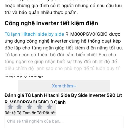
hoặc những gia đình có ít người nhưng có nhu cầu lưu
trữ và bảo quản nhiều thực phẩm.
Công nghệ Inverter tiết kiệm điện
Tủ lạnh Hitachi side by side
R-M800PGV0(GBK) được
ứng dụng công nghệ Inverter cùng hệ thống quạt kép
độc lập cho từng ngăn giúp tiết kiệm điện năng tối ưu.
Tủ lạnh còn có thêm bộ đôi cảm biến nhiệt Eco cho
từng ngăn sẽ giúp nhận biết sự thay đổi nhiệt độ để
điều chỉnh độ lạnh sao cho phù hợp để tủ luôn duy trì
nhiệt độ lý tưởng.
Xem thêm
Đánh giá Tủ Lạnh Hitachi Side By Side Inverter 590 Lít
R-M800PGV0(GBK) 3 Cánh
Rất tệ
Tệ
Tạm ổn
Tốt
Rất tốt