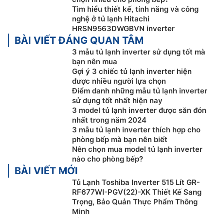
Tìm hiểu thiết kế, tính năng và công
nghệ ở tủ lạnh Hitachi
HRSN9563DWGBVN inverter
BÀI VIẾT ĐÁNG QUAN TÂM
3 mẫu tủ lạnh inverter sử dụng tốt mà
bạn nên mua
Gợi ý 3 chiếc tủ lạnh inverter hiện
Tiết kiệm điện năng với tấm cách nhiệt
được nhiều người lựa chọn
chân không
Điểm danh những mẫu tủ lạnh inverter
sử dụng tốt nhất hiện nay
Tủ lạnh Side by side
Hitachi R-M800PGV0(GBK) được
3 model tủ lạnh inverter được săn đón
nhất trong năm 2024
trang bị tấm cách nhiệt chân không VIP giúp giữ nhiệt
3 mẫu tủ lạnh inverter thích hợp cho
tốt. Tấm cách nhiệt thiết kế mỏng, bên trong là trạng
phòng bếp mà bạn nên biết
thái chân không bằng sợi thủy tinh rất mịn, cách nhiệt
Nên chọn mua model tủ lạnh inverter
tốt, ngăn nhiệt bên trong không thoát ra ngoài nhằm
nào cho phòng bếp?
tiết kiệm điện năng nhờ vậy giúp tủ giữ lạnh là 15 giờ,
BÀI VIẾT MỚI
rất tiện ích khi mất điện.
Tủ Lạnh Toshiba Inverter 515 Lít GR-
RF677WI-PGV(22)-XK Thiết Kế Sang
Trọng, Bảo Quản Thực Phẩm Thông
Minh