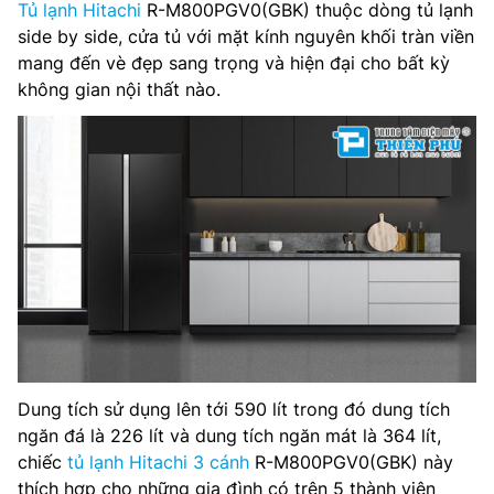
Tủ lạnh Hitachi
R-M800PGV0(GBK) thuộc dòng tủ lạnh
side by side, cửa tủ với mặt kính nguyên khối tràn viền
Dung tích ngăn đá : 226 lít
mang đến vè đẹp sang trọng và hiện đại cho bất kỳ
không gian nội thất nào.
Kích thước: 920 x 1,795 x 720mm
Ngăn lạnh: Khay kính cường lực
Công nghệ làm lạnh: INVERTER × Hệ Thống Quạt Kép,
cảm biến Eco
Nguồn điện: 220V, 50Hz
Hãng sản xuất: Hitachi
Sản xuất tại: Thái Lan
Dung tích sử dụng lên tới 590 lít trong đó dung tích
ngăn đá là 226 lít và dung tích ngăn mát là 364 lít,
chiếc
tủ lạnh Hitachi 3 cánh
R-M800PGV0(GBK) này
thích hợp cho những gia đình có trên 5 thành viên