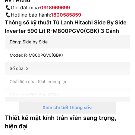
HẾT HÀNG
Gọi đặt mua:
0918969699
Hotline bảo hành:
1800585859
Thông số kỹ thuật Tủ Lạnh Hitachi Side By Side
Inverter 590 Lít R-M800PGV0(GBK) 3 Cánh
Dòng: Side by Side
Model: R-M800PGV0(GBK)
Số cửa: 3
Chất liệu cửa: Kính cường lực
Màu cửa: Kính đen (GBK)
Xem chi tiết thông số
Dung tích tổng: 641 lít
Thiết kế mặt kính tràn viền sang trọng,
Dung tích sử dụng: 590 lít
hiện đại
Dung tích ngăn lạnh : 364 lít