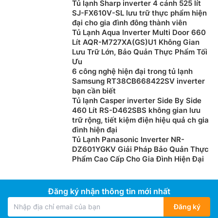
Tủ lạnh Sharp inverter 4 cánh 525 lít
SJ-FX610V-SL lưu trữ thực phẩm hiện
đại cho gia đình đông thành viên
Tủ Lạnh Aqua Inverter Multi Door 660
Lít AQR-M727XA(GS)U1 Không Gian
Lưu Trữ Lớn, Bảo Quản Thực Phẩm Tối
Ưu
6 công nghệ hiện đại trong tủ lạnh
Samsung RT38CB668422SV inverter
bạn cần biết
Tủ lạnh Casper inverter Side By Side
Khử mùi và diệt khuẩn tốt với bộ lọc Triple
460 Lít RS-D462SBS không gian lưu
Power
trữ rộng, tiết kiệm điện hiệu quả ch gia
đình hiện đại
Bộ lọc Triple 3 lớp trên
tủ lạnh Hitachi giá rẻ
R-
Tủ Lạnh Panasonic Inverter NR-
M800PGV0(GBK) giúp loại bỏ hiệu quả đến 99%, nhờ
DZ601YGKV Giải Pháp Bảo Quản Thực
Phẩm Cao Cấp Cho Gia Đình Hiện Đại
vậy mà thực phẩm bảo quản giúp giữ được vẻ tươi
ngon, đảm bảo dinh dưỡng. Bộ lọc Triple Power có
khả năng loại bỏ 7 phần tử mùi: Methyl Mercaptan,
Đăng ký nhận thông tin mới nhất
Ammonia, Acetaldehyd, Trimethylamine, Propanal,
Hexanal và Acetic Acid.
Đăng ký