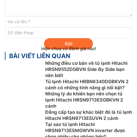
Hệ thống làm lạnh quạt kép
Gửi
Tủ lạnh Hitachi Inverter
R-M800PGV0(GBK) trang bị
Hiện chưa có đánh giá nào!
công nghệ làm lạnh quạt kép làm lạnh tối ưu cho cả
BÀI VIẾT LIÊN QUAN
ngăn đông và ngăn mát giúp làm lạnh đồng đều, ổn
Những điều cơ bản về tủ lạnh Hitachi
định và nhanh hơn, đảm bảo nhiệt độ bên trong tủ
HRSN9552DGBVN Side By Side bạn
lạnh luôn ở mức lý tưởng. Tủ lạnh Hitachi còn có khả
nên biết
năng làm lạnh cực mạnh ngay cả khi nhiệt độ của môi
Tủ lạnh Hitachi HRBN6340DGBKVN 2
cánh có những tính năng gì nổi bật?
trường bên ngoài lên đến 60°C, mọi không gian bên
Những lý do khiến bạn nên chọn tủ
trong tủ lạnh vẫn hoàn toàn mát.
lạnh Hitachi HRSN9713ESGBKVN 2
cánh
Đẳng cấp tạo sự khác biệt đó là tủ lạnh
Hitachi HRSN9713ESUVN 2 cánh
Tại sao tủ lạnh Hitachi
HRSN9713ESMGWVN inverter được
chọn nhiều cho phòng bếp?