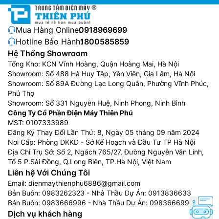
Mua Hàng Online:
0918969699
Hotline Bảo Hành:
1800585859
Hệ Thống Showroom
Tổng Kho: KCN Vĩnh Hoàng, Quận Hoàng Mai, Hà Nội
Showroom: Số 488 Hà Huy Tập, Yên Viên, Gia Lâm, Hà Nội
Showroom: Số 89A Đường Lạc Long Quân, Phường Vĩnh Phúc,
Phú Thọ
Showroom: Số 331 Nguyễn Huệ, Ninh Phong, Ninh Bình
Công Ty Cổ Phần Điện Máy Thiên Phú
MST: 0107333989
Ngăn rau quả tự cân bằng độ ẩm
Đăng Ký Thay Đổi Lần Thứ: 8, Ngày 05 tháng 09 năm 2024
Nơi Cấp: Phòng DKKD - Sở Kế Hoạch và Đầu Tư TP Hà Nội
Để bảo quản thực phẩm tươi lâu hơn, mỗi ngăn rau
Địa Chỉ Trụ Sở: Số 2, Ngách 765/27, Đường Nguyễn Văn Linh,
quả được duy trì độ ẩm cao ở mức tối ưu xấp xỉ 90%
Tổ 5 P.Sài Đồng, Q.Long Biên, TP.Hà Nội, Việt Nam
Liên hệ Với Chúng Tôi
với luồng khí lạnh thổi gián tiếp. Thiết kế ngăn rau quả
Email:
dienmaythienphu6886@gmail.com
hoàn toàn riêng biệt giúp dễ dàng phân loại và bảo
Bán Buôn:
0983262323
- Nhà Thầu Dự Án:
0913836633
quản thực phẩm một cách ngăn nắp. Từng ngăn luôn
Bán Buôn:
0983666996
- Nhà Thầu Dự Án:
0983666996
đầy ắp không khí sạch và hoàn toàn không bị lẫn mùi
Dịch vụ khách hàng