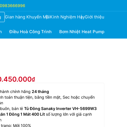
0983666996
Gian hàng Khuyến Mãi
Kinh Nghiệm Hay
Giới thiệu
g
h
Điều Hoà Công Trình
Bơm Nhiệt Heat Pump
10.450.000
 hành chính hãng
24 tháng
h toán thuận tiện, bằng tiền mặt, Sec hoặc chuyển
ản
buôn, bán lẻ
Tủ Đông Sanaky Inverter VH-5699W3
ăn 1 Đông 1 Mát 400 Lít
số lượng lớn với giá cạnh
h
 trang: Mới 100%