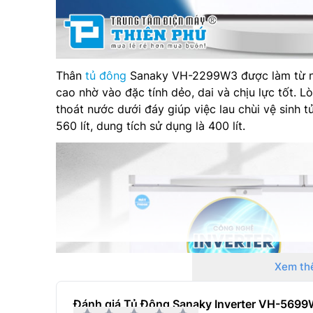
Thân
tủ đông
Sanaky VH-2299W3 được làm từ nhự
cao nhờ vào đặc tính dẻo, dai và chịu lực tốt. L
thoát nước dưới đáy giúp việc lau chùi vệ sinh t
560 lít, dung tích sử dụng là 400 lít.
Xem th
Đánh giá Tủ Đông Sanaky Inverter VH-5699W