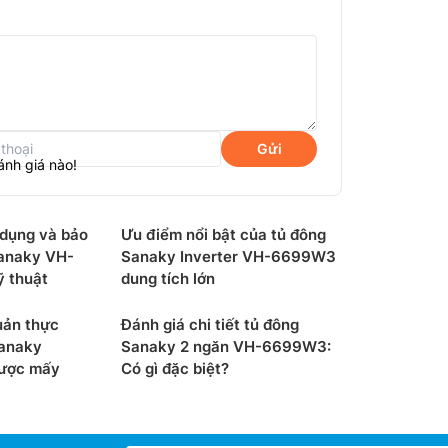
Gửi
ánh giá nào!
lạnh bằng đồng cho hiệu suất làm lạnh
 đảo nhiệt giúp hơi lạnh ổn định và đều khắp
 dụng và bảo
Ưu điểm nổi bật của tủ đông
anaky VH-
Sanaky Inverter VH-6699W3
được thiết kế bên ngoài thân tủ, tiện lợi
 thuật
dung tích lớn
ốn. Chân tủ được lắp đặt 4 bánh xe chịu lực
uản thực
Đánh giá chi tiết tủ đông
n sức.
Sanaky
Sanaky 2 ngăn VH-6699W3:
được mấy
Có gì đặc biệt?