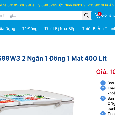
ine:
0918969699
Đại Lý:
0983262323
Ninh Bình:
0912339019
Dự Án:
0
Giỏ hàn
Gia Dụng
Tủ Đông
Thiết Bị Nhà Bếp
Thiết Bị Âm Than
699W3 2 Ngăn 1 Đông 1 Mát 400 Lít
Giá: 
Bảo
Than
kho
Bán 
2 Ng
tran
Tình