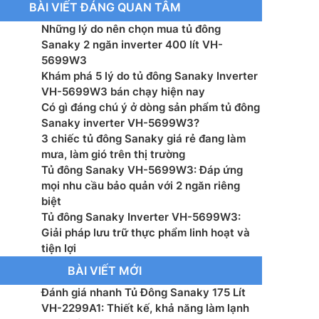
BÀI VIẾT ĐÁNG QUAN TÂM
g : – Làm lạnh
Những lý do nên chọn mua tủ đông
 chính : – Bánh xe chịu lực dễ di chuyển
Sanaky 2 ngăn inverter 400 lít VH-
5699W3
 : 220-240V/50Hz
Khám phá 5 lý do tủ đông Sanaky Inverter
VH-5699W3 bán chạy hiện nay
ước tủ (mm) : 1357x761x887 (mm)
Có gì đáng chú ý ở dòng sản phẩm tủ đông
Sanaky inverter VH-5699W3?
ước bao bì (mm): 1430x805x995 (mm)
3 chiếc tủ đông Sanaky giá rẻ đang làm
mưa, làm gió trên thị trường
ợng tịnh: 65 (Kg)
Tủ đông Sanaky VH-5699W3: Đáp ứng
mọi nhu cầu bảo quản với 2 ngăn riêng
ợng tổng: 76 (Kg)
biệt
Tủ đông Sanaky Inverter VH-5699W3:
: 24 tháng
Giải pháp lưu trữ thực phẩm linh hoạt và
tiện lợi
BÀI VIẾT MỚI
Đánh giá nhanh Tủ Đông Sanaky 175 Lít
VH-2299A1: Thiết kế, khả năng làm lạnh