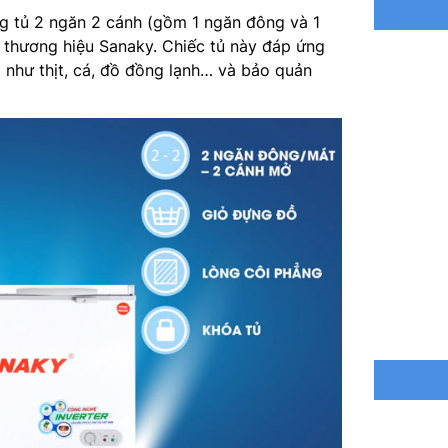
Chức năn
 tủ 2 ngăn 2 cánh (gồm 1 ngăn đông và 1
 thương hiệu Sanaky. Chiếc tủ này đáp ứng
Đặc điểm
như thịt, cá, đồ đồng lạnh… và bảo quản
Điện áp
Kích th
Kích th
Trọng lư
Trọng lư
Bảo hành