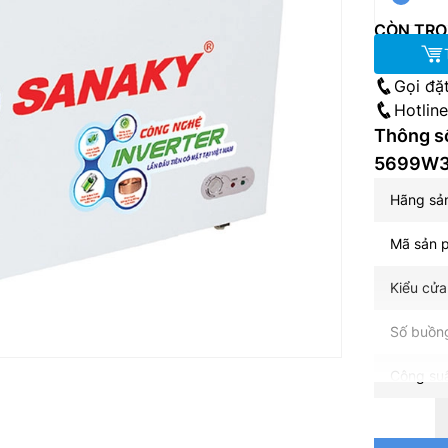
CÒN TRO
Gọi đặ
Hotlin
Thông số
5699W3 
Hãng sả
Mã sản 
Kiểu cửa
Số buồng
Công su
Nhiệt độ