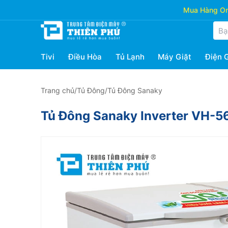
Mua Hàng Onl
Tivi
Điều Hòa
Tủ Lạnh
Máy Giặt
Điện 
Trang chủ
/
Tủ Đông
/
Tủ Đông Sanaky
Tủ Đông Sanaky Inverter VH-5