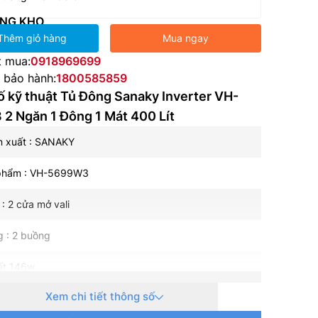
NG KHO
Thêm giỏ hàng
Mua ngay
t mua:
0918969699
e bảo hành:
1800585859
 kỹ thuật Tủ Đông Sanaky Inverter VH-
2 Ngăn 1 Đông 1 Mát 400 Lít
n xuất : SANAKY
phẩm : VH-5699W3
 : 2 cửa mở vali
 : 2 buồng
ất 146w
0
0
Xem chi tiết thông số
: 0
C –> (-18
C)