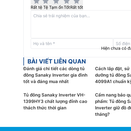
Rất tệ
Tệ
Tạm ổn
Tốt
Rất tốt
Hiện chưa có đ
Tủ đông Sanaky 2 ngăn
VH-2299W3 sử dụng dàn 
BÀI VIẾT LIÊN QUAN
nhanh và sâu hơn so với dàn nhôm. Kết hợp quạt
Đánh giá chi tiết các dòng tủ
Cách lắp đặt, sử
bên trong tủ.
đông Sanaky Inverter gia đình
dưỡng tủ đông S
Nút điều chỉnh nhiệt độ của tủ đông hãng Sanaky 
tốt và đáng mua nhất
4099A1 chuẩn kỹ
cho khách hàng muốn cài đặt nhiệt độ theo ý mu
Tủ đông Sanaky Inverter VH-
Cẩm nang bảo q
giúp việc di chuyển tủ dễ dàng hơn mà không tố
1399HY3 chất lượng đỉnh cao
phẩm: Tủ đông 
thách thức thời gian
Inverter giữ đồ 
tháng?