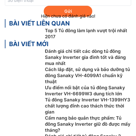
Gửi
Hiện chưa có đánh giá nào!
BÀI VIẾT LIÊN QUAN
Top 5 Tủ đông làm lạnh vượt trội nhất
2017
BÀI VIẾT MỚI
Đánh giá chi tiết các dòng tủ đông
Sanaky Inverter gia đình tốt và đáng
mua nhất
Cách lắp đặt, sử dụng và bảo dưỡng tủ
đông Sanaky VH-4099A1 chuẩn kỹ
thuật
Ưu điểm nổi bật của tủ đông Sanaky
Thiết kế dàn lạnh được làm từ chất liệu bằng nhôm,
Inverter VH-6699W3 dung tích lớn
chiếc tủ đông Nagakawa 300 lít 282HN này sẽ giúp
Tủ đông Sanaky Inverter VH-1399HY3
thực phẩm của bạn được làm lạnh và làm đông sâu
chất lượng đỉnh cao thách thức thời
hơn, nhanh chóng, hiệu quả.
gian
Cẩm nang bảo quản thực phẩm: Tủ
Dễ dàng điều chỉnh nhiệt độ với nút xoay
đông Sanaky Inverter giữ đồ được mấy
đặt bên ngoài tủ.
tháng?