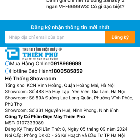
Đánh giá chi tiết tủ đông Sanaky 2
Bên ngoài được thiết kế với núm vặt điểu chỉnh nhiệt
ngăn VH-6699W3: Có gì đặc biệt?
độ giúp người dùng có thể tủy chỉnh nhiệt độ làm lạnh
cho phù hợp để bảo quản thực phẩm tốt hơn.
Đăng ký nhận thông tin mới nhất
Đăng ký
Mua Hàng Online:
0918969699
Hotline Bảo Hành:
1800585859
Hệ Thống Showroom
Tổng Kho: KCN Vĩnh Hoàng, Quận Hoàng Mai, Hà Nội
Showroom: Số 488 Hà Huy Tập, Yên Viên, Gia Lâm, Hà Nội
Showroom: Số 89A Đường Lạc Long Quân, Phường Vĩnh Phúc,
Phú Thọ
Showroom: Số 331 Nguyễn Huệ, Ninh Phong, Ninh Bình
Công Ty Cổ Phần Điện Máy Thiên Phú
MST: 0107333989
Đăng Ký Thay Đổi Lần Thứ: 8, Ngày 05 tháng 09 năm 2024
Nơi Cấp: Phòng DKKD - Sở Kế Hoạch và Đầu Tư TP Hà Nội