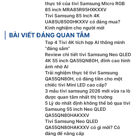
thực tế của tivi Samsung Micro RGB
Công nghệ Adaptive Sound Pro:
Bộ xử lý AI NQ4 thế
85 inch MRA85R95HXKXXV
hệ 2 trên tivi Samsung
QA55QN80H
hỗ trợ nhận diện
Tivi Samsung 85 Inch 4K
các loại âm thanh khác nhau – từ lời thoại đến nhạc
UA85U8500HKXXV có đáng mua?
nền – tối ưu hóa theo từng nội dung và điều kiện môi
Kinh nghiệm cho người mới
trường xung quanh, trước khi tinh chỉnh hoàn hảo với
BÀI VIẾT ĐÁNG QUAN TÂM
công nghệ tái tạo âm thanh.
Top 4 Tivi 4K tích hợp AI thông minh
“đáng sắm”
Trợ Lý Samsung Vision AI Companion
Review chi tiết tivi Samsung Neo QLED
4K 55 inch QA55QN80H, đỉnh cao hình
Việc nhận hỗ trợ từ AI giờ đây trở nên dễ dàng hơn với
ảnh nhờ AI
Trợ lý Vision AI trên TV. Dù bạn hỏi về nội dung đang
Trải nghiệm thực tế tivi Samsung
xem hay những chủ đề thường ngày, AI cũng sẽ phản
QA55QN80H, có đáng tiền cho một
chiếc tivi Mini LED cao cấp?
hồi tức thì bằng video và hình ảnh thông qua nhiều
3 mẫu tivi samsung 2026 mới vừa ra lò
nguồn thông tin từ AI – mang đến trải nghiệm phong
được quan tâm nhất thị trường
phú, được cá nhân hóa trên màn hình lớn.
5 Lý do nhất định không thể bỏ qua tivi
Samsung 55 inch Neo QLED
QA55QN80HAKXXV
Tivi Samsung Neo QLED
QA55QN80HAKXXV có gì mới? Có
đáng để nâng cấp