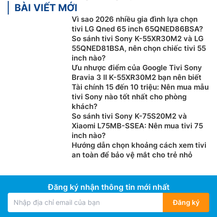
BÀI VIẾT MỚI
Vì sao 2026 nhiều gia đình lựa chọn
tivi LG Qned 65 inch 65QNED86BSA?
So sánh tivi Sony K-55XR30M2 và LG
55QNED81BSA, nên chọn chiếc tivi 55
inch nào?
Ưu nhược điểm của Google Tivi Sony
Bravia 3 II K-55XR30M2 bạn nên biết
Chế Độ AI Football:
Với chế độ AI Football, bạn có thể
Tài chính 15 đến 10 triệu: Nên mua mẫu
xem bóng đá với các thiết lập hình ảnh và âm thanh
tivi Sony nào tốt nhất cho phòng
được tối ưu riêng cho môn thể thao này. Công nghệ
khách?
tối ưu bằng AI mang đến màu sắc rực rỡ hơn, độ
So sánh tivi Sony K-75S20M2 và
tương phản sống động và lời bình luận trong trẻo –
Xiaomi L75MB-SSEA: Nên mua tivi 75
inch nào?
giúp bạn theo dõi từng đường chuyền, từng tiếng reo
Hướng dẫn chọn khoảng cách xem tivi
hò với độ rõ nét chuẩn chuyên nghiệp.
an toàn để bảo vệ mắt cho trẻ nhỏ
AI Sound Controller:
AI Sound Controller sử dụng AI
để phân tích âm thanh theo thời gian thực và tách
Đăng ký nhận thông tin mới nhất
thành hai kênh riêng biệt – giọng nói và hiệu ứng âm
thanh. Thông qua menu trên màn hình hoặc lệnh thoại,
Đăng ký
bạn có thể điều chỉnh âm lượng của từng kênh, tạo