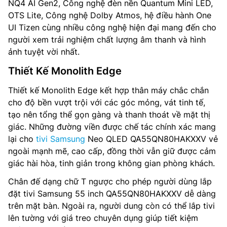
NQ4 AI Gen2, Công nghệ đèn nền Quantum Mini LED,
OTS Lite, Công nghệ Dolby Atmos, hệ điều hành One
Hệ điều hành – Giao diện: Tizen™ Smart TV
UI Tizen cùng nhiều công nghệ hiện đại mang đến cho
người xem trải nghiệm chất lượng âm thanh và hình
Bộ xử lý: NQ4 AI Gen2 Processor
ảnh tuyệt vời nhất.
Tổng công suất loa: 30W
Thiết Kế Monolith Edge
Loại loa: 2 CH
Thiết kế Monolith Edge kết hợp thân máy chắc chắn
cho độ bền vượt trội với các góc mỏng, vát tinh tế,
Công nghệ âm thanh: OTS Lite, Dolby Atmos, Active Voice
tạo nên tổng thể gọn gàng và thanh thoát về mặt thị
Amplifier, Adaptive Sound
giác. Những đường viền được chế tác chính xác mang
lại cho
tivi Samsung
Neo QLED QA55QN80HAKXXV vẻ
Tìm kiếm bằng giọng nói: Có
ngoài mạnh mẽ, cao cấp, đồng thời vẫn giữ được cảm
Chia sẻ màn hình: Google Assistant, Apple AirPlay, Multi-
giác hài hòa, tinh giản trong không gian phòng khách.
View, Mobile to TV, TV initiate mirroring, Sound Mirroring,
Chân đế dạng chữ T ngược cho phép người dùng lắp
Wireless TV On
đặt tivi Samsung 55 inch QA55QN80HAKXXV dễ dàng
Truyền thanh Kỹ thuật số: DVB-T2 (*VN: DVB-T2C)
trên mặt bàn. Ngoài ra, người dung còn có thể lắp tivi
lên tường với giá treo chuyên dụng giúp tiết kiệm
Kết nối: HDMI, USB, 4K 144Hz (for HDMI 1/2/3/4), Ethernet