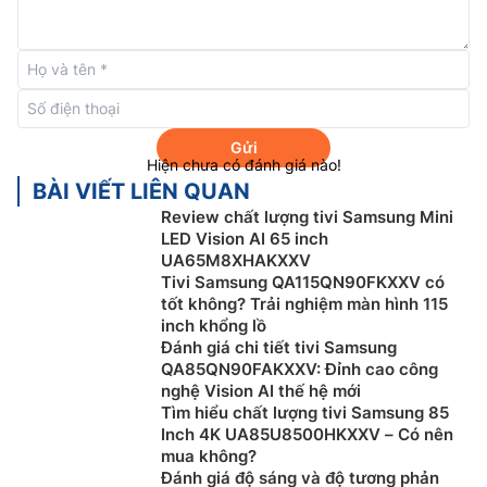
Nhà sản xuất: Samsung
Xuất xứ: Chính hãng
Năm ra mắt: 2026
Gửi
Hiện chưa có đánh giá nào!
BÀI VIẾT LIÊN QUAN
Review chất lượng tivi Samsung Mini
LED Vision AI 65 inch
UA65M8XHAKXXV
Tivi Samsung QA115QN90FKXXV có
tốt không? Trải nghiệm màn hình 115
Công nghệ AI Upscaling nâng cấp hình ảnh chuẩn 4K:
inch khổng lồ
Thưởng thức nội dung yêu thích của bạn với độ chi
Đánh giá chi tiết tivi Samsung
tiết rực rỡ hơn nhờ công nghệ nâng cấp hình ảnh 4K
QA85QN90FAKXXV: Đỉnh cao công
bằng AI. Bộ xử lý AI NQ4 thế hệ 2 có thể xử lý nội
nghệ Vision AI thế hệ mới
dung và nâng cấp lên độ phân giải 4K với 20 mạng trí
Tìm hiểu chất lượng tivi Samsung 85
Inch 4K UA85U8500HKXXV – Có nên
tuệ AI – đồng thời vẫn duy trì chất lượng hình ảnh sắc
mua không?
nét và mượt mà.
Đánh giá độ sáng và độ tương phản