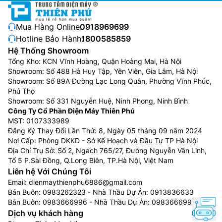
nên trải nghiệm nghe cá nhân hóa cho chương trình
TV, phim ảnh và trò chơi.
Mua Hàng Online:
0918969699
Thiết kế hình nền bằng AI:
Với Generative Wallpaper,
Hotline Bảo Hành:
1800585859
tivi Samsung 4K QA55QN80HAKXXV của bạn có thể
Hệ Thống Showroom
tạo nên những hình ảnh độc đáo, ấn tượng và có một
Tổng Kho: KCN Vĩnh Hoàng, Quận Hoàng Mai, Hà Nội
Showroom: Số 488 Hà Huy Tập, Yên Viên, Gia Lâm, Hà Nội
không hai, phản ánh trọn vẹn khoảnh khắc hiện tại và
Showroom: Số 89A Đường Lạc Long Quân, Phường Vĩnh Phúc,
biến đổi không khí của cả không gian sống. Chỉ cần
Phú Thọ
chọn các từ khóa thể hiện bầu không khí bạn mong
Showroom: Số 331 Nguyễn Huệ, Ninh Phong, Ninh Bình
muốn — dù là tiệc tùng cùng bạn bè, quây quần bên
Công Ty Cổ Phần Điện Máy Thiên Phú
gia đình hay thư giãn — và để AI làm nên điều kỳ diệu.
MST: 0107333989
Đăng Ký Thay Đổi Lần Thứ: 8, Ngày 05 tháng 09 năm 2024
Hệ điều hành One UI Tizen
Nơi Cấp: Phòng DKKD - Sở Kế Hoạch và Đầu Tư TP Hà Nội
Địa Chỉ Trụ Sở: Số 2, Ngách 765/27, Đường Nguyễn Văn Linh,
One UI Tizen mang đến trải nghiệm liền mạch và đồng
Tổ 5 P.Sài Đồng, Q.Long Biên, TP.Hà Nội, Việt Nam
nhất trên các thiết bị Samsung. Samsung Tizen OS
Liên hệ Với Chúng Tôi
giúp bạn tận hưởng trọn vẹn những đổi mới công nghệ
Email:
dienmaythienphu6886@gmail.com
Bán Buôn:
0983262323
- Nhà Thầu Dự Án:
0913836633
mới nhất của Samsung — từ truy cập nhanh nội dung
Bán Buôn:
0983666996
- Nhà Thầu Dự Án:
0983666996
yêu thích, quản lý AI tiện lợi đến khả năng bảo mật
Dịch vụ khách hàng
mạnh mẽ với Samsung Knox Security. Đặc biệt, One UI