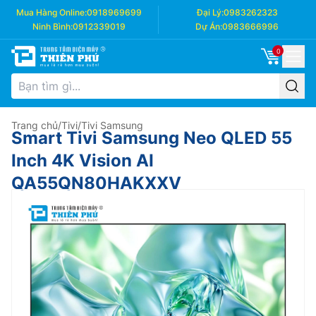
Mua Hàng Online:
0918969699
Đại Lý:
0983262323
Ninh Bình:
0912339019
Dự Án:
0983666996
0
Trang chủ
/
Tivi
/
Tivi Samsung
Smart Tivi Samsung Neo QLED 55
Inch 4K Vision AI
QA55QN80HAKXXV