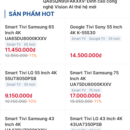
QA85QN90FAKXXV: Đỉnh cao công
nghệ Vision AI thế hệ mới
SẢN PHẨM HOT
Smart Tivi Samsung 65
Google Tivi Sony 55 Inch
Inch 4K
4K K-55S30
UA65DU8000KXXV
Smart TV
Google TV
55 Inch
Smart TV
65 Inch
11.450.000
14.500.000
12.850.000
-11%
Smart Tivi LG 55 Inch 4K
Smart Tivi Samsung 75
55UT8050PSB
Inch 4K
UA75DU8000KXXV
Smart TV
55 Inch
Smart TV
75 Inch
9.150.000
17.000.000
10.150.000
-10%
19.050.000
-11%
Smart Tivi Samsung 43
Smart Tivi LG 43 Inch 4K
Inch 4K
43UA7350PSB