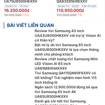
UA75U8500HKXXV
QA83S95HXEXXV
Smart TV
75 Inch
Smart TV
OLED
Trên 75 Inch
16.350.000
110.950.000
19.150.000
-15%
112.000.000
-1%
BÀI VIẾT LIÊN QUAN
Review tivi Samsung 43 inch
UA43U8000HKXXV với trợ lý Vision AI
có thần kỳ?
Bật mí lý do tivi Samsung 65 inch
UA65U8500HKXXV là lựa chọn thông
minh cho phòng khách
Review chất lượng tivi Samsung Mini
LED Vision AI 65 inch
UA65M8XHAKXXV
Tivi Samsung QA115QN90FKXXV có
tốt không? Trải nghiệm màn hình 115
inch khổng lồ
Ngân sách 12.900.000đ đừng bỏ qua
tivi Samsung 65 inch 4K
UA65U8500HKXXV
Đánh giá chi tiết tivi Samsung