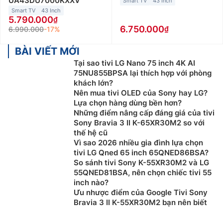
UA43DU7000KXXV
Smart TV
43 Inch
Smart TV
43 Inch
5.790.000
6.750.000
6.990.000
-17%
BÀI VIẾT MỚI
Tại sao tivi LG Nano 75 inch 4K AI
75NU855BPSA lại thích hợp với phòng
khách lớn?
Nên mua tivi OLED của Sony hay LG?
Lựa chọn hàng dùng bền hơn?
Những điểm nâng cấp đáng giá của tivi
Sony Bravia 3 II K-65XR30M2 so với
thế hệ cũ
Vì sao 2026 nhiều gia đình lựa chọn
tivi LG Qned 65 inch 65QNED86BSA?
So sánh tivi Sony K-55XR30M2 và LG
55QNED81BSA, nên chọn chiếc tivi 55
inch nào?
Ưu nhược điểm của Google Tivi Sony
Bravia 3 II K-55XR30M2 bạn nên biết