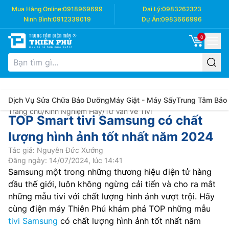
Mua Hàng Online:
0918969699
Đại Lý:
0983262323
Ninh Bình:
0912339019
Dự Án:
0983666996
0
Dịch Vụ Sửa Chữa Bảo Dưỡng
Máy Giặt - Máy Sấy
Trung Tâm Bảo
Trang chủ
/
Kinh Nghiệm Hay
/
Tư Vấn về Tivi
TOP Smart tivi Samsung có chất
lượng hình ảnh tốt nhất năm 2024
Tác giả: Nguyễn Đức Xướng
Đăng ngày: 14/07/2024, lúc 14:41
Samsung một trong những thương hiệu điện tử hàng
đầu thế giới, luôn không ngừng cải tiến và cho ra mắt
những mẫu tivi với chất lượng hình ảnh vượt trội. Hãy
cùng điện máy Thiên Phú khám phá TOP những mẫu
tivi Samsung
có chất lượng hình ảnh tốt nhất năm