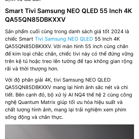
Smart Tivi Samsung NEO QLED 55 Inch 4K
QA55QN85DBKXXV
Sản phẩm cuối cùng trong danh sách giá tốt 2024 là
chiếc Smart
Tivi Samsung NEO QLED
55 Inch 4K
QA55QN85DBKXXV. Với màn hình 55 inch cùng chân
đế kim loại chắc chắn, chiếc tivi này có thể đứng vững
trên kệ tủ hoặc treo lên tường để tạo không gian rộng
rãi và thời thượng hơn.
Với độ phân giải 4K, tivi Samsung NEO QLED
QA55QN85DBKXXV mang lại hình ảnh sắc nét và chi
tiết. Bên cạnh đó, bộ xử lý AI NQ4 thế hệ 2 cùng công
nghệ Quantum Matrix giúp tối ưu hóa hiệu suất và
chất lượng hình ảnh, mang lại trải nghiệm xem phim
sống động và chân thực.