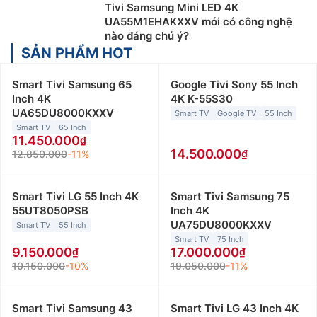
Tivi Samsung Mini LED 4K
UA55M1EHAKXXV mới có công nghệ
nào đáng chú ý?
SẢN PHẨM HOT
Smart Tivi Samsung 65
Google Tivi Sony 55 Inch
Inch 4K
4K K-55S30
UA65DU8000KXXV
Smart TV
Google TV
55 Inch
Smart TV
65 Inch
11.450.000
14.500.000
12.850.000
-11%
Smart Tivi LG 55 Inch 4K
Smart Tivi Samsung 75
55UT8050PSB
Inch 4K
UA75DU8000KXXV
Smart TV
55 Inch
Smart TV
75 Inch
9.150.000
17.000.000
10.150.000
-10%
19.050.000
-11%
Smart Tivi Samsung 43
Smart Tivi LG 43 Inch 4K