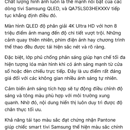
Chất lượng hình ảnh luôn là thế mạnh nổi bật của các
dòng tivi Samsung QLED, và QA75LS03HEKXXV tiếp
tục khẳng định điều đó.
Màn hình QLED độ phân giải 4K Ultra HD với hơn 8
triệu điểm ảnh mang đến độ chi tiết vượt trội. Những
cảnh quay thiên nhiên, phim điện ảnh hay chương trình
thể thao đều được tái hiện sắc nét và rõ ràng.
Đặc biệt, lớp phủ chống phản sáng giúp hạn chế tối đa
hiện tượng lóa màn hình khi có ánh sáng mạnh từ cửa
sổ hoặc đèn chiếu trực tiếp. Đây là ưu điểm rất đáng
giá đối với các không gian nhiều ánh sáng tự nhiên.
Cảm biến ánh sáng tích hợp sẽ tự động điều chỉnh độ
sáng và tông màu phù hợp với môi trường xung
quanh. Nhờ đó, nội dung hiển thị luôn duy trì được độ
chân thực tối ưu.
Khả năng tái tạo màu sắc đạt chứng nhận Pantone
giúp chiếc smart tivi Samsung thể hiện màu sắc chính