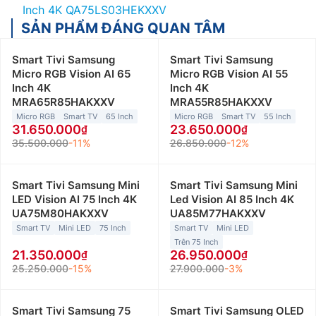
Inch 4K QA75LS03HEKXXV
SẢN PHẨM ĐÁNG QUAN TÂM
Smart Tivi Samsung
Smart Tivi Samsung
Micro RGB Vision AI 65
Micro RGB Vision AI 55
Inch 4K
Inch 4K
MRA65R85HAKXXV
MRA55R85HAKXXV
Micro RGB
Smart TV
65 Inch
Micro RGB
Smart TV
55 Inch
31.650.000
23.650.000
35.500.000
-11%
26.850.000
-12%
Smart Tivi Samsung Mini
Smart Tivi Samsung Mini
LED Vision AI 75 Inch 4K
Led Vision AI 85 Inch 4K
UA75M80HAKXXV
UA85M77HAKXXV
Smart TV
Mini LED
75 Inch
Smart TV
Mini LED
Trên 75 Inch
21.350.000
26.950.000
25.250.000
-15%
27.900.000
-3%
Smart Tivi Samsung 75
Smart Tivi Samsung OLED