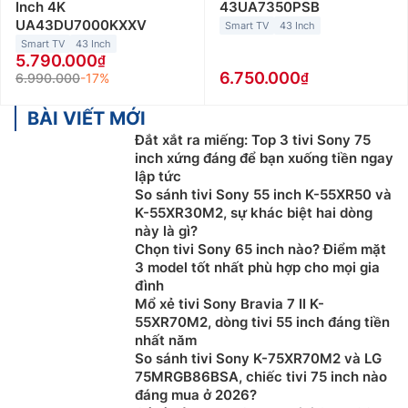
Inch 4K
43UA7350PSB
UA43DU7000KXXV
Smart TV
43 Inch
Smart TV
43 Inch
5.790.000
6.750.000
6.990.000
-17%
BÀI VIẾT MỚI
Đắt xắt ra miếng: Top 3 tivi Sony 75
inch xứng đáng để bạn xuống tiền ngay
lập tức
So sánh tivi Sony 55 inch K-55XR50 và
K-55XR30M2, sự khác biệt hai dòng
này là gì?
Chọn tivi Sony 65 inch nào? Điểm mặt
3 model tốt nhất phù hợp cho mọi gia
đình
Mổ xẻ tivi Sony Bravia 7 II K-
55XR70M2, dòng tivi 55 inch đáng tiền
nhất năm
So sánh tivi Sony K-75XR70M2 và LG
75MRGB86BSA, chiếc tivi 75 inch nào
đáng mua ở 2026?