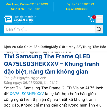
Mua Hàng Online:
0918969699
Đại Lý:
0983262323
Ninh Bình:
0912339019
Dự Án:
0983666996
0
Dịch Vụ Sửa Chữa Bảo Dưỡng
Máy Giặt - Máy Sấy
Trung Tâm Bảo
Trang chủ
/
Kinh Nghiệm Hay
/
Tư Vấn về Tivi
Tivi Samsung The Frame QLED
QA75LS03HEKXXV – Khung tranh
đặc biệt, nâng tầm không gian
Tác giả: Nguyễn Ngọc Anh
Đăng ngày: 06/05/2026, lúc 21:17
Smart Tivi Samsung The Frame QLED Vision AI 75 Inch
4K
QA75LS03HEKXXV
là sự kết hợp hoàn hảo giữa
công nghệ hiển thị hiện đại và thiết kế khung tranh
độc đáo. Không chỉ mang đến chất lượng hình ảnh 4K