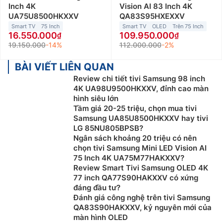
Inch 4K
Vision AI 83 Inch 4K
UA75U8500HKXXV
QA83S95HXEXXV
Smart TV
75 Inch
Smart TV
OLED
Trên 75 Inch
16.550.000
109.950.000
19.150.000
-14%
112.000.000
-2%
BÀI VIẾT LIÊN QUAN
Review chi tiết tivi Samsung 98 inch
4K UA98U9500HKXXV, đỉnh cao màn
hình siêu lớn
Tầm giá 20-25 triệu, chọn mua tivi
Samsung UA85U8500HKXXV hay tivi
LG 85NU805BPSB?
Ngân sách khoảng 20 triệu có nên
chọn tivi Samsung Mini LED Vision AI
75 Inch 4K UA75M77HAKXXV?
Review Smart Tivi Samsung OLED 4K
77 inch QA77S90HAKXXV có xứng
đáng đầu tư?
Đánh giá công nghệ trên tivi Samsung
QA83S90HAKXXV, kỷ nguyên mới của
màn hình OLED