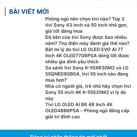
BÀI VIẾT MỚI
Phòng ngủ nên chọn tivi nào? Top 3
tivi Sony 43 inch và 50 inch nhỏ gọn,
giá tốt đáng mua
Độ bền của tivi Sony được bao nhiêu
năm? Thợ điện máy đánh giá thế nào?
Bật mí lý do tivi LG OLED EVO AI 77
Inch 4K OLED77G6PSA dòng G6 được
nhiều gia đình yêu thích
So sánh tivi Sony K-55XR30M2 và LG
55QNED80BSA, tivi 55 inch nào đáng
mua hơn?
Nhà có người già, trẻ nhỏ hãy chọn tivi
Sony 55 inch 4K K-55S20M2 vì lý do
này
Tivi LG OLED AI B6 48 Inch 4K
OLED48B6PSA – Phòng ngủ đẳng cấp
giải trí đỉnh cao
Đăng ký nhận thông tin mới nhất