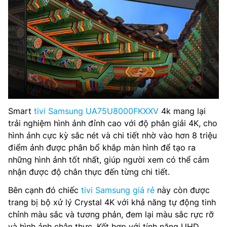
Smart
tivi Samsung UA75U8000FKXXV
4k mang lại
trải nghiệm hình ảnh đỉnh cao với độ phân giải 4K, cho
hình ảnh cực kỳ sắc nét và chi tiết nhờ vào hơn 8 triệu
điểm ảnh được phân bổ khắp màn hình để tạo ra
những hình ảnh tốt nhất, giúp người xem có thể cảm
nhận được độ chân thực đến từng chi tiết.
Bên cạnh đó chiếc
tivi Samsung giá rẻ
này còn được
trang bị bộ xử lý Crystal 4K với khả năng tự động tinh
chỉnh màu sắc và tương phản, đem lại màu sắc rực rỡ
và hình ảnh chân thực. Kết hợp với tính năng UHD