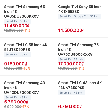
Smart Tivi Samsung 65
Google Tivi Sony 55 Inch
Inch 4K
4K K-55S30
UA65DU8000KXXV
Smart TV
Google TV
55 Inch
Smart TV
65 Inch
11.450.000
14.500.000
12.850.000
-11%
Smart Tivi LG 55 Inch 4K
Smart Tivi Samsung 75
55UT8050PSB
Inch 4K
UA75DU8000KXXV
Smart TV
55 Inch
Smart TV
75 Inch
9.150.000
17.000.000
10.150.000
-10%
19.050.000
-11%
Smart Tivi Samsung 43
Smart Tivi LG 43 Inch 4K
Inch 4K
43UA7350PSB
UA43DU7000KXXV
Smart TV
43 Inch
Smart TV
43 Inch
5.790.000
6.750.000
6.990.000
-17%