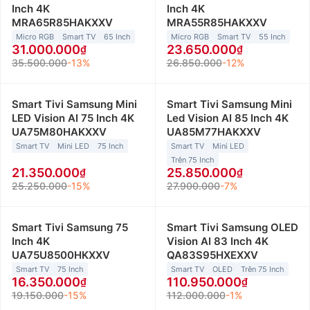
Inch 4K
Inch 4K
MRA65R85HAKXXV
MRA55R85HAKXXV
Micro RGB
Smart TV
65 Inch
Micro RGB
Smart TV
55 Inch
31.000.000
23.650.000
35.500.000
-13%
26.850.000
-12%
Smart Tivi Samsung Mini
Smart Tivi Samsung Mini
LED Vision AI 75 Inch 4K
Led Vision AI 85 Inch 4K
UA75M80HAKXXV
UA85M77HAKXXV
Smart TV
Mini LED
75 Inch
Smart TV
Mini LED
Trên 75 Inch
21.350.000
25.850.000
25.250.000
-15%
27.900.000
-7%
Smart Tivi Samsung 75
Smart Tivi Samsung OLED
Inch 4K
Vision AI 83 Inch 4K
UA75U8500HKXXV
QA83S95HXEXXV
Smart TV
75 Inch
Smart TV
OLED
Trên 75 Inch
16.350.000
110.950.000
19.150.000
-15%
112.000.000
-1%