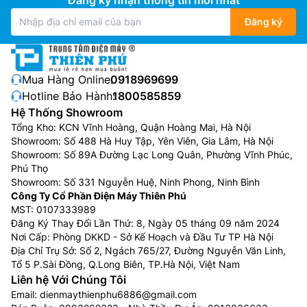
Đăng ký
Mua Hàng Online:
0918969699
Hotline Bảo Hành:
1800585859
Hệ Thống Showroom
Tổng Kho: KCN Vĩnh Hoàng, Quận Hoàng Mai, Hà Nội
Showroom: Số 488 Hà Huy Tập, Yên Viên, Gia Lâm, Hà Nội
Showroom: Số 89A Đường Lạc Long Quân, Phường Vĩnh Phúc,
Phú Thọ
Showroom: Số 331 Nguyễn Huệ, Ninh Phong, Ninh Bình
Công Ty Cổ Phần Điện Máy Thiên Phú
MST: 0107333989
Đăng Ký Thay Đổi Lần Thứ: 8, Ngày 05 tháng 09 năm 2024
Nơi Cấp: Phòng DKKD - Sở Kế Hoạch và Đầu Tư TP Hà Nội
Địa Chỉ Trụ Sở: Số 2, Ngách 765/27, Đường Nguyễn Văn Linh,
Tổ 5 P.Sài Đồng, Q.Long Biên, TP.Hà Nội, Việt Nam
Liên hệ Với Chúng Tôi
Email:
dienmaythienphu6886@gmail.com