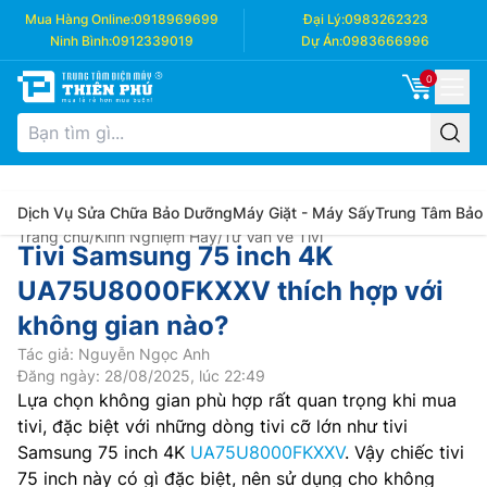
Mua Hàng Online:
0918969699
Đại Lý:
0983262323
Ninh Bình:
0912339019
Dự Án:
0983666996
0
Dịch Vụ Sửa Chữa Bảo Dưỡng
Máy Giặt - Máy Sấy
Trung Tâm Bảo
Trang chủ
/
Kinh Nghiệm Hay
/
Tư Vấn về Tivi
Tivi Samsung 75 inch 4K
UA75U8000FKXXV thích hợp với
không gian nào?
Tác giả: Nguyễn Ngọc Anh
Đăng ngày: 28/08/2025, lúc 22:49
Lựa chọn không gian phù hợp rất quan trọng khi mua
tivi, đặc biệt với những dòng tivi cỡ lớn như tivi
Samsung 75 inch 4K
UA75U8000FKXXV
. Vậy chiếc tivi
75 inch này có gì đặc biệt, nên sử dụng cho không