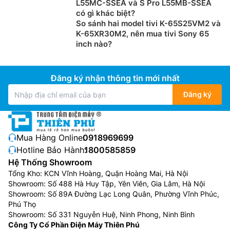
L55MC-SSEA và S Pro L55MB-SSEA
có gì khác biệt?
So sánh hai model tivi K-65S25VM2 và
K-65XR30M2, nên mua tivi Sony 65
inch nào?
Đăng ký nhận thông tin mới nhất
Đăng ký
Mua Hàng Online:
0918969699
Hotline Bảo Hành:
1800585859
Hệ Thống Showroom
Tổng Kho: KCN Vĩnh Hoàng, Quận Hoàng Mai, Hà Nội
Showroom: Số 488 Hà Huy Tập, Yên Viên, Gia Lâm, Hà Nội
Showroom: Số 89A Đường Lạc Long Quân, Phường Vĩnh Phúc,
Phú Thọ
Showroom: Số 331 Nguyễn Huệ, Ninh Phong, Ninh Bình
Công Ty Cổ Phần Điện Máy Thiên Phú