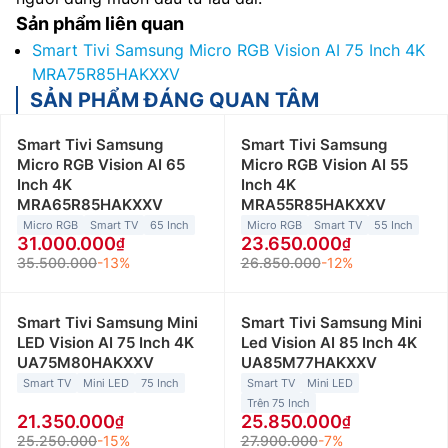
Sản phẩm liên quan
Smart Tivi Samsung Micro RGB Vision AI 75 Inch 4K
MRA75R85HAKXXV
SẢN PHẨM ĐÁNG QUAN TÂM
Smart Tivi Samsung
Smart Tivi Samsung
Micro RGB Vision AI 65
Micro RGB Vision AI 55
Inch 4K
Inch 4K
MRA65R85HAKXXV
MRA55R85HAKXXV
Micro RGB
Smart TV
65 Inch
Micro RGB
Smart TV
55 Inch
31.000.000
23.650.000
35.500.000
-13%
26.850.000
-12%
Smart Tivi Samsung Mini
Smart Tivi Samsung Mini
LED Vision AI 75 Inch 4K
Led Vision AI 85 Inch 4K
UA75M80HAKXXV
UA85M77HAKXXV
Smart TV
Mini LED
75 Inch
Smart TV
Mini LED
Trên 75 Inch
21.350.000
25.850.000
25.250.000
-15%
27.900.000
-7%