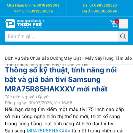
Mua Hàng Online:
0918969699
Đại Lý:
0983262323
Ninh Bình:
0912339019
Dự Án:
0983666996
0
Dịch Vụ Sửa Chữa Bảo Dưỡng
Máy Giặt - Máy Sấy
Trung Tâm Bảo
Trang chủ
/
Kinh Nghiệm Hay
/
Tư Vấn về Tivi
Thông số kỹ thuật, tính năng nổi
bật và giá bán tivi Samsung
MRA75R85HAKXXV mới nhất
Tác giả: Nguyễn Quyết
Đăng ngày: 09/07/2026, lúc 16:56
Nếu bạn đang tìm kiếm một mẫu tivi 75 inch cao cấp
sở hữu công nghệ hiển thị thế hệ mới, thiết kế sang
trọng cùng hàng loạt tính năng AI hiện đại thì tivi
Samsung
MRA75R85HAKXXV
là một trong những cái