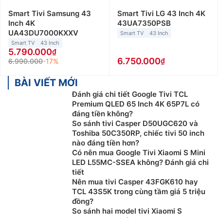
Smart Tivi Samsung 43
Smart Tivi LG 43 Inch 4K
Inch 4K
43UA7350PSB
UA43DU7000KXXV
Smart TV
43 Inch
Smart TV
43 Inch
5.790.000
6.750.000
6.990.000
-17%
BÀI VIẾT MỚI
Đánh giá chi tiết Google Tivi TCL
Premium QLED 65 Inch 4K 65P7L có
đáng tiền không?
So sánh tivi Casper D50UGC620 và
Toshiba 50C350RP, chiếc tivi 50 inch
nào đáng tiền hơn?
Có nên mua Google Tivi Xiaomi S Mini
LED L55MC-SSEA không? Đánh giá chi
tiết
Nên mua tivi Casper 43FGK610 hay
TCL 43S5K trong cùng tầm giá 5 triệu
đồng?
So sánh hai model tivi Xiaomi S