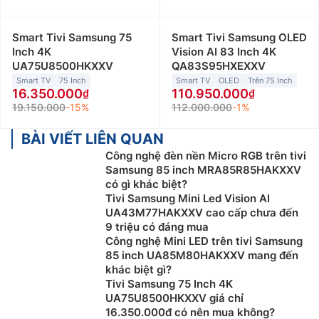
Smart Tivi Samsung 75
Smart Tivi Samsung OLED
Inch 4K
Vision AI 83 Inch 4K
UA75U8500HKXXV
QA83S95HXEXXV
Smart TV
75 Inch
Smart TV
OLED
Trên 75 Inch
16.350.000
110.950.000
19.150.000
-15%
112.000.000
-1%
BÀI VIẾT LIÊN QUAN
Công nghệ đèn nền Micro RGB trên tivi
Samsung 85 inch MRA85R85HAKXXV
có gì khác biệt?
Tivi Samsung Mini Led Vision AI
UA43M77HAKXXV cao cấp chưa đến
9 triệu có đáng mua
Công nghệ Mini LED trên tivi Samsung
85 inch UA85M80HAKXXV mang đến
khác biệt gì?
Tivi Samsung 75 Inch 4K
UA75U8500HKXXV giá chỉ
16.350.000đ có nên mua không?