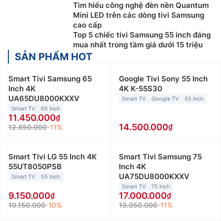
Tìm hiểu công nghệ đèn nền Quantum
Mini LED trên các dòng tivi Samsung
cao cấp
Top 5 chiếc tivi Samsung 55 inch đáng
mua nhất trong tầm giá dưới 15 triệu
SẢN PHẨM HOT
Smart Tivi Samsung 65
Google Tivi Sony 55 Inch
Inch 4K
4K K-55S30
UA65DU8000KXXV
Smart TV
Google TV
55 Inch
Smart TV
65 Inch
11.450.000
14.500.000
12.850.000
-11%
Smart Tivi LG 55 Inch 4K
Smart Tivi Samsung 75
55UT8050PSB
Inch 4K
UA75DU8000KXXV
Smart TV
55 Inch
Smart TV
75 Inch
9.150.000
17.000.000
10.150.000
-10%
19.050.000
-11%