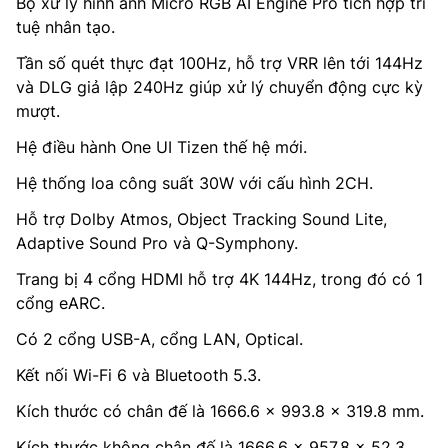
Bộ xử lý hình ảnh Micro RGB AI Engine Pro tích hợp trí
tuệ nhân tạo.
Tần số quét thực đạt 100Hz, hỗ trợ VRR lên tới 144Hz
và DLG giả lập 240Hz giúp xử lý chuyển động cực kỳ
mượt.
Hệ điều hành One UI Tizen thế hệ mới.
Hệ thống loa công suất 30W với cấu hình 2CH.
Hỗ trợ Dolby Atmos, Object Tracking Sound Lite,
Adaptive Sound Pro và Q-Symphony.
Trang bị 4 cổng HDMI hỗ trợ 4K 144Hz, trong đó có 1
cổng eARC.
Có 2 cổng USB-A, cổng LAN, Optical.
Kết nối Wi-Fi 6 và Bluetooth 5.3.
Kích thước có chân đế là 1666.6 x 993.8 x 319.8 mm.
Kích thước không chân đế là 1666.6 x 957.8 x 52.3