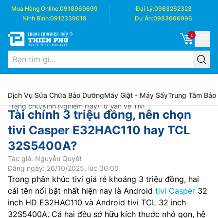
Mua Hàng Online:
0918969699
Đại Lý:
0983262323
Ninh Bình:
0912339019
Dự Án:
0983666996
0
Dịch Vụ Sửa Chữa Bảo Dưỡng
Máy Giặt - Máy Sấy
Trung Tâm Bảo
Trang chủ
/
Kinh Nghiệm Hay
/
Tư Vấn về Tivi
Tài chính 3 triệu đồng, nên chọn
tivi Casper E32HAC110 hay TCL
32S5400A?
Tác giả: Nguyễn Quyết
Đăng ngày: 26/10/2025, lúc 00:00
Trong phân khúc tivi giá rẻ khoảng 3 triệu đồng, hai
cái tên nổi bật nhất hiện nay là Android
tivi Casper
32
inch HD E32HAC110 và Android tivi TCL 32 inch
32S5400A. Cả hai đều sở hữu kích thước nhỏ gọn, hệ