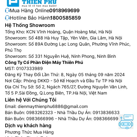
Mua Hàng Online:
0918969699
Hotline Bảo Hành:
1800585859
Hệ Thống Showroom
Tổng Kho: KCN Vĩnh Hoàng, Quận Hoàng Mai, Hà Nội
Showroom: Số 488 Hà Huy Tập, Yên Viên, Gia Lâm, Hà Nội
Showroom: Số 89A Đường Lạc Long Quân, Phường Vĩnh Phúc,
Phú Thọ
Showroom: Số 331 Nguyễn Huệ, Ninh Phong, Ninh Bình
Công Ty Cổ Phần Điện Máy Thiên Phú
MST: 0107333989
Đăng Ký Thay Đổi Lần Thứ: 8, Ngày 05 tháng 09 năm 2024
Nơi Cấp: Phòng DKKD - Sở Kế Hoạch và Đầu Tư TP Hà Nội
Địa Chỉ Trụ Sở: Số 2, Ngách 765/27, Đường Nguyễn Văn Linh,
Tổ 5 P.Sài Đồng, Q.Long Biên, TP.Hà Nội, Việt Nam
Liên hệ Với Chúng Tôi
Email:
dienmaythienphu6886@gmail.com
Bán Buôn:
0983262323
- Nhà Thầu Dự Án:
0913836633
Bán Buôn:
0983666996
- Nhà Thầu Dự Án:
0983666996
Dịch vụ khách hàng
Phương Thức Mua Hàng