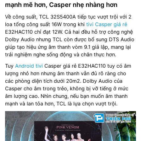
mạnh mẽ hơn, Casper nhẹ nhàng hơn
Về công suất, TCL 32S5400A tiếp tục vượt trội với 2
loa tổng công suất 16W trong khi
tivi Casper giá rẻ
E32HAC110 chỉ đạt 12W. Cả hai đều hỗ trợ công nghệ
Dolby Audio nhưng TCL còn được bổ sung DTS Audio
giúp tạo hiệu ứng âm thanh vòm 9.1 giả lập, mang lại
trải nghiệm nghe sống động và chân thực hơn.
Tuy
Android tivi
Casper giá rẻ E32HAC110 tuy có âm
lượng nhỏ hơn nhưng âm thanh vẫn đủ rõ ràng cho
các phòng diện tích dưới 20m2. Dolby Audio của
Casper cho âm trong trẻo, không bị vỡ tiếng ở mức
âm lượng cao. Nhìn chung, nếu bạn muốn âm thanh
mạnh và lan tỏa hơn, TCL là lựa chọn vượt trội.