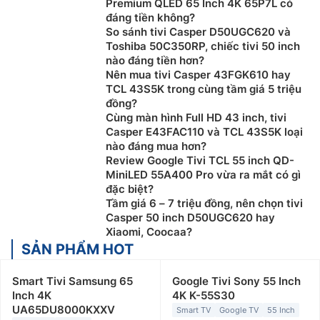
Premium QLED 65 Inch 4K 65P7L có
đáng tiền không?
So sánh tivi Casper D50UGC620 và
Toshiba 50C350RP, chiếc tivi 50 inch
nào đáng tiền hơn?
Nên mua tivi Casper 43FGK610 hay
TCL 43S5K trong cùng tầm giá 5 triệu
đồng?
Cùng màn hình Full HD 43 inch, tivi
Casper E43FAC110 và TCL 43S5K loại
nào đáng mua hơn?
Review Google Tivi TCL 55 inch QD-
MiniLED 55A400 Pro vừa ra mắt có gì
đặc biệt?
Tầm giá 6 – 7 triệu đồng, nên chọn tivi
Casper 50 inch D50UGC620 hay
Xiaomi, Coocaa?
SẢN PHẨM HOT
Smart Tivi Samsung 65
Google Tivi Sony 55 Inch
Inch 4K
4K K-55S30
UA65DU8000KXXV
Smart TV
Google TV
55 Inch