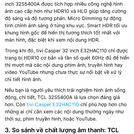
inch 32S5400A được tích hợp nhiều công nghệ hình
ảnh cao cấp hơn như HDR10 và HLG giúp tăng cường
độ sáng và độ tương phản. Micro Dimming tự động
tinh chỉnh ánh sáng ở từng khu vực. Smart HDR tối ưu
khung hình gốc để hiển thị tương thích tốt nhất với
màn hình, đặc biệt khi xem nội dung HDR.
Trong khi đó, tivi Casper 32 inch E32HAC110 chỉ được
trang bị HDR10 cơ bản và tần số quét 60Hz đủ để hiển
thị mượt mà các nội dung phim ảnh, truyền hình hay
video YouTube nhưng chưa thực sự nổi bật về xử lý
chi tiết hình ảnh.
Nếu bạn là người yêu thích trải nghiệm hình ảnh sống
động, chi tiết, TCL 32S5400A là lựa chọn đáng giá
hơn. Còn
tivi Casper E32HAC110
chỉ phù hợp hơn cho
những ai chỉ cần xem các nội dung thường ngày như
thời sự, phim truyền hình, hoặc YouTube.
3. So sánh về chất lượng âm thanh: TCL