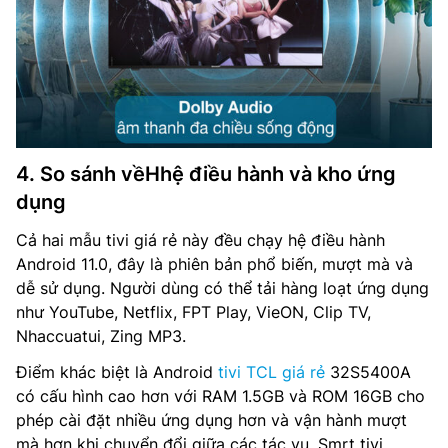
4. So sánh vềHhệ điều hành và kho ứng
dụng
Cả hai mẫu tivi giá rẻ này đều chạy hệ điều hành
Android 11.0, đây là phiên bản phổ biến, mượt mà và
dễ sử dụng. Người dùng có thể tải hàng loạt ứng dụng
như YouTube, Netflix, FPT Play, VieON, Clip TV,
Nhaccuatui, Zing MP3.
Điểm khác biệt là Android
tivi TCL giá rẻ
32S5400A
có cấu hình cao hơn với RAM 1.5GB và ROM 16GB cho
phép cài đặt nhiều ứng dụng hơn và vận hành mượt
mà hơn khi chuyển đổi giữa các tác vụ. Smrt tivi