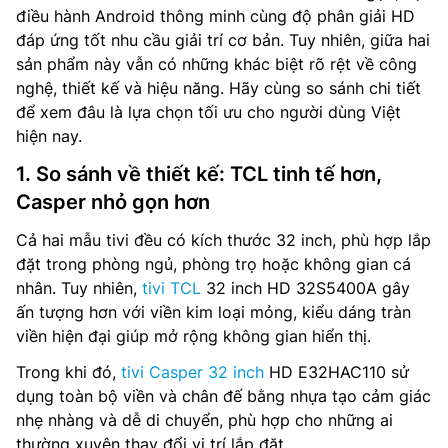
điều hành Android thông minh cùng độ phân giải HD
đáp ứng tốt nhu cầu giải trí cơ bản. Tuy nhiên, giữa hai
sản phẩm này vẫn có những khác biệt rõ rệt về công
nghệ, thiết kế và hiệu năng. Hãy cùng so sánh chi tiết
để xem đâu là lựa chọn tối ưu cho người dùng Việt
hiện nay.
1. So sánh về thiết kế: TCL tinh tế hơn,
Casper nhỏ gọn hơn
Cả hai mẫu tivi đều có kích thước 32 inch, phù hợp lắp
đặt trong phòng ngủ, phòng trọ hoặc không gian cá
nhân. Tuy nhiên,
tivi TCL
32 inch HD 32S5400A gây
ấn tượng hơn với viền kim loại mỏng, kiểu dáng tràn
viền hiện đại giúp mở rộng không gian hiển thị.
Trong khi đó,
tivi Casper 32 inch
HD E32HAC110 sử
dụng toàn bộ viền và chân đế bằng nhựa tạo cảm giác
nhẹ nhàng và dễ di chuyển, phù hợp cho những ai
thường xuyên thay đổi vị trí lắp đặt.